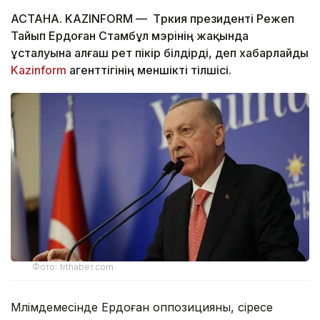
АСТАНА. KAZINFORM — Түркия президенті Режеп
Тайып Ердоған Стамбұл мэрінің жақында
ұсталуына алғаш рет пікір білдірді, деп хабарлайды
Kazinform
агенттігінің меншікті тілшісі.
Фото: trthaber.com
Мәлімдемесінде Ердоған оппозицияны, әсіресе