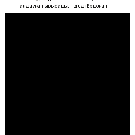
алдауға тырысады, – деді Ердоған.