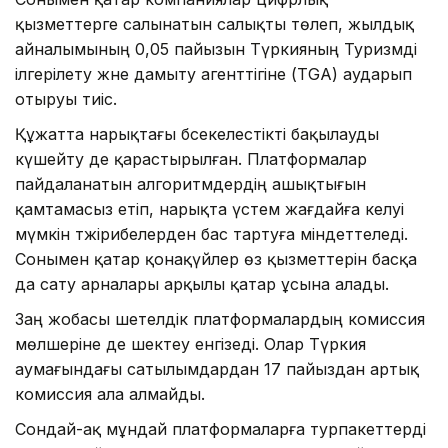
қызметтерге салынатын салықты төлеп, жылдық
айналымының 0,05 пайызын Түркияның Туризмді
ілгерілету және дамыту агенттігіне (TGA) аударып
отыруы тиіс.
Құжатта нарықтағы бәсекелестікті бақылауды
күшейту де қарастырылған. Платформалар
пайдаланатын алгоритмдердің ашықтығын
қамтамасыз етіп, нарықта үстем жағдайға әкелуі
мүмкін тәжірибелерден бас тартуға міндеттеледі.
Сонымен қатар қонақүйлер өз қызметтерін басқа
да сату арналары арқылы қатар ұсына алады.
Заң жобасы шетелдік платформалардың комиссия
мөлшеріне де шектеу енгізеді. Олар Түркия
аумағындағы сатылымдардан 17 пайыздан артық
комиссия ала алмайды.
Сондай-ақ мұндай платформаларға турпакеттерді