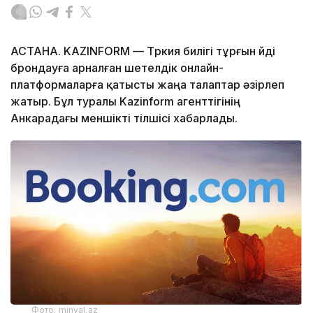
АСТАНА. KAZINFORM — Түркия билігі тұрғын үйді
брондауға арналған шетелдік онлайн-
платформаларға қатысты жаңа талаптар әзірлеп
жатыр. Бұл туралы Kazinform агенттігінің
Анкарадағы меншікті тілшісі хабарлады.
Фото: minval.az