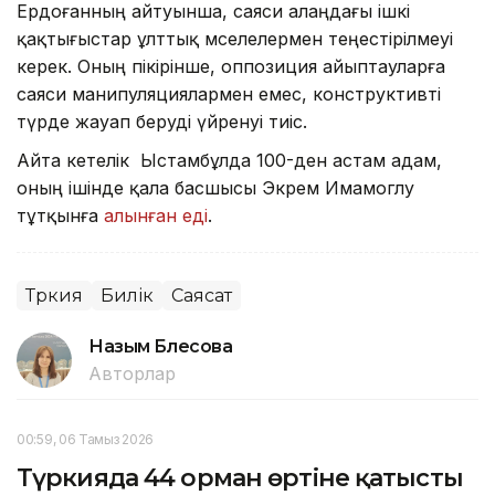
Ердоғанның айтуынша, саяси алаңдағы ішкі
қақтығыстар ұлттық мәселелермен теңестірілмеуі
керек. Оның пікірінше, оппозиция айыптауларға
саяси манипуляциялармен емес, конструктивті
түрде жауап беруді үйренуі тиіс.
Айта кетелік Ыстамбұлда 100-ден астам адам,
оның ішінде қала басшысы Экрем Имамоглу
тұтқынға
алынған еді
.
Түркия
Билік
Саясат
Назым Бөлесова
Авторлар
00:59, 06 Тамыз 2026
Түркияда 44 орман өртіне қатысты