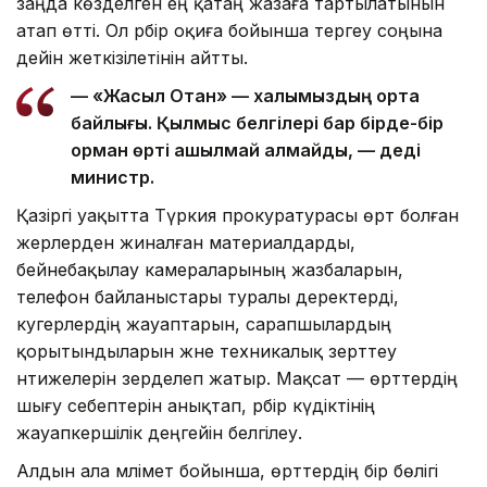
заңда көзделген ең қатаң жазаға тартылатынын
атап өтті. Ол әрбір оқиға бойынша тергеу соңына
дейін жеткізілетінін айтты.
— «Жасыл Отан» — халқымыздың ортақ
байлығы. Қылмыс белгілері бар бірде-бір
орман өрті ашылмай қалмайды, — деді
министр.
Қазіргі уақытта Түркия прокуратурасы өрт болған
жерлерден жиналған материалдарды,
бейнебақылау камераларының жазбаларын,
телефон байланыстары туралы деректерді,
куәгерлердің жауаптарын, сарапшылардың
қорытындыларын және техникалық зерттеу
нәтижелерін зерделеп жатыр. Мақсат — өрттердің
шығу себептерін анықтап, әрбір күдіктінің
жауапкершілік деңгейін белгілеу.
Алдын ала мәлімет бойынша, өрттердің бір бөлігі