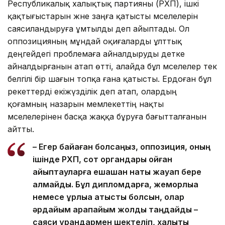
Республикалық халықтық партияны (РХП), ішкі
қақтығыстарын және заңға қатысты мәселелерін
саясиландыруға ұмтылды деп айыптады. Ол
оппозицияның мұндай оқиғаларды ұлттық
деңгейдегі проблемаға айналдыруды әдетке
айналдырғанын атап өтті, алайда бұл мәселелер тек
белгілі бір шағын топқа ғана қатысты. Ердоған бұл
әрекеттерді екіжүзділік деп атап, олардың
қоғамның назарын мемлекеттің нақты
мәселелерінен басқа жаққа бұруға бағытталғанын
айтты.
– Егер байқаған болсаңыз, оппозиция, оның
ішінде РХП, сот органдары қойған
айыптауларға ешқашан нақты жауап бере
алмайды. Бұл дипломдарға, жемқорлыққа
немесе ұрлыққа қатысты болсын, олар
әрдайым қарапайым жолды таңдайды –
саяси ұрандармен шектеліп, халықты