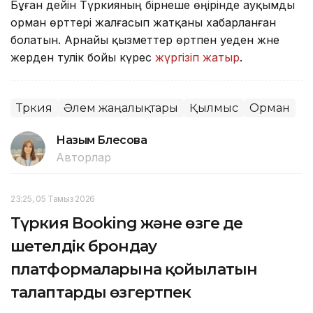
Бұған дейін Түркияның бірнеше өңірінде ауқымды
орман өрттері жалғасып жатқаны хабарланған
болатын. Арнайы қызметтер өртпен әуеден және
жерден тәулік бойы күрес
жүргізіп жатыр
.
Түркия
Әлем жаңалықтары
Қылмыс
Орман
Назым Бөлесова
Авторлар
23:25, 05 Тамыз 2026
Түркия Booking және өзге де
шетелдік брондау
платформаларына қойылатын
талаптарды өзгертпек