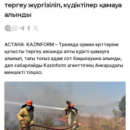
тергеу жүргізіліп, күдіктілер қамауға
алынды
АСТАНА. KAZINFORM – Түркияда орман өрттеріне
қатысты тергеу аясында алты күдікті қамауға
алынып, тағы тоғыз адам сот бақылауына алынды,
деп хабарлайды Kazinform агенттігінің Анкарадағы
меншікті тілшісі.