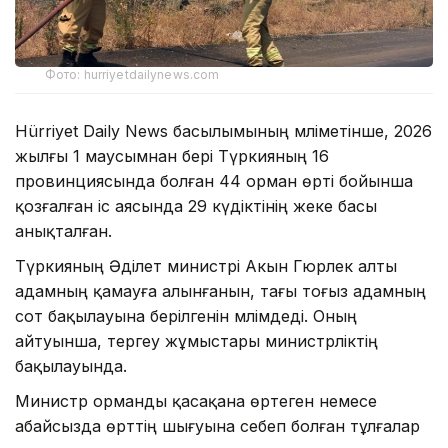
Фото: hurriyetdailynews.com
Hürriyet Daily News басылымының мәліметінше, 2026
жылғы 1 маусымнан бері Түркияның 16
провинциясында болған 44 орман өрті бойынша
қозғалған іс аясында 29 күдіктінің жеке басы
анықталған.
Түркияның Әділет министрі Акын Гюрлек алты
адамның қамауға алынғанын, тағы тоғыз адамның
сот бақылауына берілгенін мәлімдеді. Оның
айтуынша, тергеу жұмыстары министрліктің
бақылауында.
Министр орманды қасақана өртеген немесе
абайсызда өрттің шығуына себеп болған тұлғалар