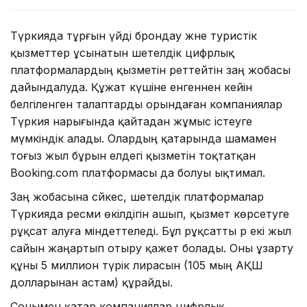
Түркияда тұрғын үйді брондау және туристік
қызметтер ұсынатын шетелдік цифрлық
платформалардың қызметін реттейтін заң жобасы
дайындалуда. Құжат күшіне енгеннен кейін
белгіленген талаптарды орындаған компаниялар
Түркия нарығында қайтадан жұмыс істеуге
мүмкіндік алады. Олардың қатарында шамамен
тоғыз жыл бұрын елдегі қызметін тоқтатқан
Booking.com платформасы да болуы ықтимал.
Заң жобасына сәйкес, шетелдік платформалар
Түркияда ресми өкілдігін ашып, қызмет көрсетуге
рұқсат алуға міндеттеледі. Бұл рұқсатты әр екі жыл
сайын жаңартып отыру қажет болады. Оны ұзарту
құны 5 миллион түрік лирасын (105 мың АҚШ
долларынан астам) құрайды.
Сонымен қатар компаниялар цифрлық