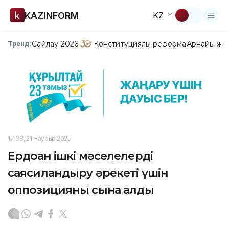
KAZINFORM
KZ
Сайлау-2026
Конституциялық реформа
Арнайы жо
Тренд:
17:38, 21 Наурыз 2025
Ердоған ішкі мәселелерді
саясиландыру әрекеті үшін
оппозицияны сынға алды