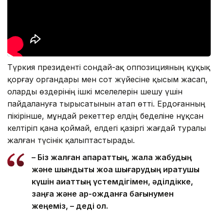
Түркия президенті сондай-ақ оппозицияның құқық
қорғау органдары мен сот жүйесіне қысым жасап,
оларды өздерінің ішкі мәселелерін шешу үшін
пайдалануға тырысатынын атап өтті. Ердоғанның
пікірінше, мұндай әрекеттер елдің беделіне нұқсан
келтіріп қана қоймай, елдегі қазіргі жағдай туралы
жалған түсінік қалыптастырады.
– Біз жалған ақпараттың, жала жабудың
және шындықты жоққа шығарудың қиратушы
күшін ақиқаттың үстемдігімен, әділдікке,
заңға және ар-ожданға бағынумен
жеңеміз, – деді ол.