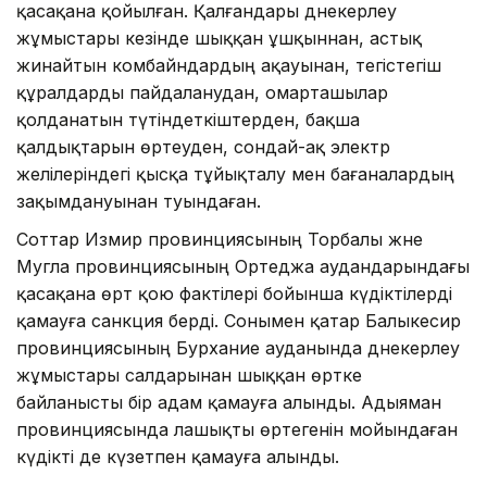
қасақана қойылған. Қалғандары дәнекерлеу
жұмыстары кезінде шыққан ұшқыннан, астық
жинайтын комбайндардың ақауынан, тегістегіш
құралдарды пайдаланудан, омарташылар
қолданатын түтіндеткіштерден, бақша
қалдықтарын өртеуден, сондай-ақ электр
желілеріндегі қысқа тұйықталу мен бағаналардың
зақымдануынан туындаған.
Соттар Измир провинциясының Торбалы және
Мугла провинциясының Ортеджа аудандарындағы
қасақана өрт қою фактілері бойынша күдіктілерді
қамауға санкция берді. Сонымен қатар Балыкесир
провинциясының Бурхание ауданында дәнекерлеу
жұмыстары салдарынан шыққан өртке
байланысты бір адам қамауға алынды. Адыяман
провинциясында лашықты өртегенін мойындаған
күдікті де күзетпен қамауға алынды.