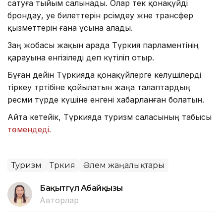
сатуға тыйым салынады. Олар тек қонақүйді
брондау, әуе билеттерін рәсімдеу және трансфер
қызметтерін ғана ұсына алады.
Заң жобасы жақын арада Түркия парламентінің
қарауына енгізіледі деп күтіліп отыр.
Бұған дейін Түркияда қонақүйлерге келушілерді
тіркеу тәртібіне қойылатын жаңа талаптардың
ресми түрде күшіне енгені хабарланған болатын.
Айта кетейік, Түркияда туризм саласының табысы
төмендеді.
Туризм
Түркия
Әлем жаңалықтары
Бақытгүл Абайқызы
Авторлар