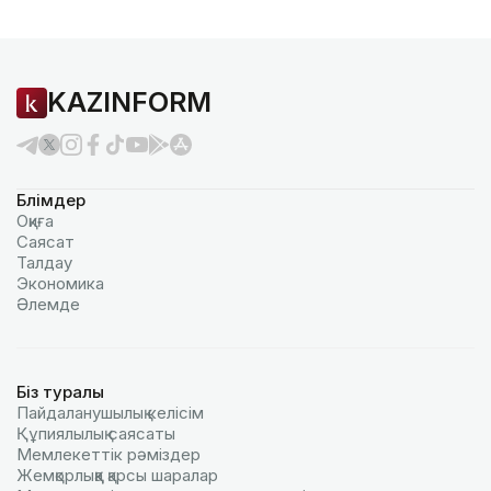
KAZINFORM
Бөлімдер
Оқиға
Саясат
Талдау
Экономика
Әлемде
Біз туралы
Пайдаланушылық келiciм
Құпиялылық саясаты
Мемлекеттік рәміздер
Жемқорлыққа қарсы шаралар