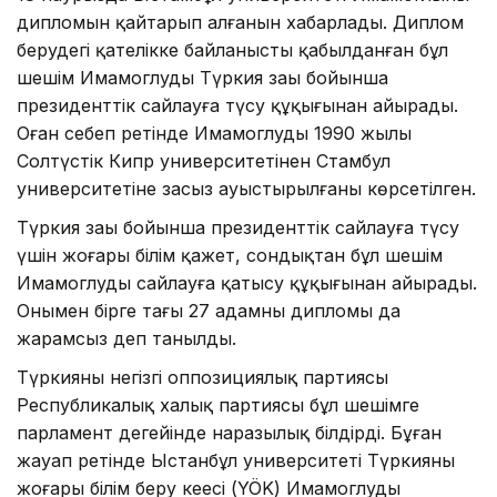
дипломын қайтарып алғанын хабарлады. Диплом
берудегі қателікке байланысты қабылданған бұл
шешім Имамоглуды Түркия заңы бойынша
президенттік сайлауға түсу құқығынан айырады.
Оған себеп ретінде Имамоглудың 1990 жылы
Солтүстік Кипр университетінен Стамбул
университетіне заңсыз ауыстырылғаны көрсетілген.
Түркия заңы бойынша президенттік сайлауға түсу
үшін жоғары білім қажет, сондықтан бұл шешім
Имамоглуды сайлауға қатысу құқығынан айырады.
Онымен бірге тағы 27 адамның дипломы да
жарамсыз деп танылды.
Түркияның негізгі оппозициялық партиясы
Республикалық халық партиясы бұл шешімге
парламент деңгейінде наразылық білдірді. Бұған
жауап ретінде Ыстанбұл университеті Түркияның
жоғары білім беру кеңесі (YÖK) Имамоглудың