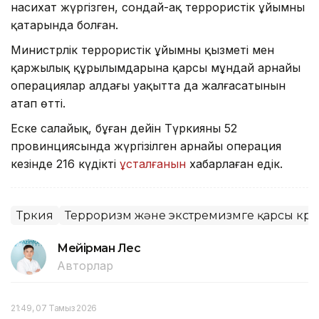
насихат жүргізген, сондай-ақ террористік ұйымның
қатарында болған.
Министрлік террористік ұйымның қызметі мен
қаржылық құрылымдарына қарсы мұндай арнайы
операциялар алдағы уақытта да жалғасатынын
атап өтті.
Еске салайық, бұған дейін Түркияның 52
провинциясында жүргізілген арнайы операция
кезінде 216 күдікті
ұсталғанын
хабарлаған едік.
Түркия
Терроризм және экстремизмге қарсы күре
Мейірман Лес
Авторлар
21:49, 07 Тамыз 2026