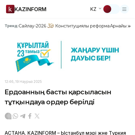
KAZINFORM
KZ
Сайлау-2026
Конституциялық реформа
Арнайы жо
Тренд:
12:46, 19 Наурыз 2025
Ердоғанның басты қарсыласын
тұтқындауға ордер берілді
АСТАНА. KAZINFORM – Ыстанбұл мэрі және Түркия