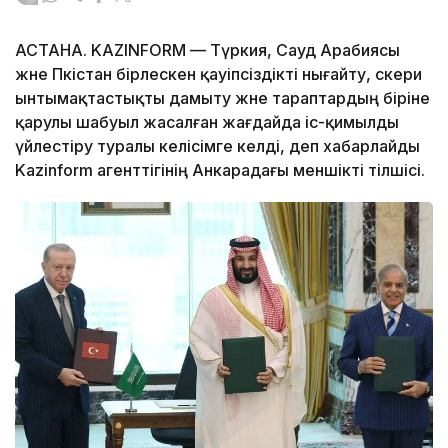
АСТАНА. KAZINFORM — Түркия, Сауд Арабиясы
және Пәкістан бірлескен қауіпсіздікті нығайту, әскери
ынтымақтастықты дамыту және тараптардың біріне
қарулы шабуыл жасалған жағдайда іс-қимылды
үйлестіру туралы келісімге келді, деп хабарлайды
Kazinform агенттігінің Анкарадағы меншікті тілшісі.