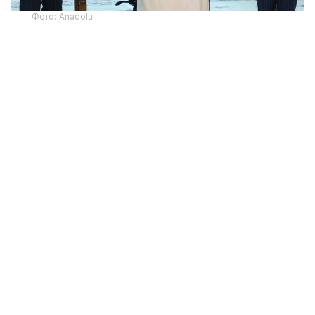
Фото: Anadolu
Мекке қаласында Түркия Президенті Режеп Тайип
Ердоған, Сауд Арабиясының тақ мұрагері
Мұхаммед бен Салман және Пәкістан Премьер-
министрі Шахбаз Шариф бірлескен қорғаныс
туралы үшжақты келісімге қол қойды.
Бірлескен мәлімдемеге сәйкес, құжат тарихи
байланыстарға, стратегиялық мүдделерге және
ұжымдық қауіпсіздікті нығайту ниетіне негізделген.
Келісімнің негізгі қағидаларының бірі – үш елдің біріне
жасалған қарулы шабуыл барлық қатысушыға
жасалған шабуыл ретінде қарастырылатыны.
Сондай-ақ құжат қорғаныс өнеркәсібі саласындағы
ынтымақтастықты кеңейтуді, қарулы күштердің
өзара үйлесімділігін арттыруды және қауіпсіздік