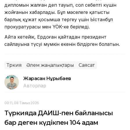
дипломын жалған деп тауып, сол себепті күшін
жойғанын хабарлады. Бұл мәселеге қатысты
барлық құжат қосымша тергеу үшін Ыстанбұл
прокуратурасы мен YÖK-ке беріледі.
Айта кетейік, Ердоған қайтадан президент
сайлауына түсуі мүмкін екенін білдірген болатын.
Түркия
Әлем жаңалықтары
Саясат
Жарасқан Нұрыбаев
Авторлар
00:11, 08 Тамыз 2026
Түркияда ДАИШ-пен байланысы
бар деген күдікпен 104 адам