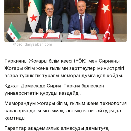
Фото: dailysabah.com
Түркияның Жоғары білім кеңесі (YÖK) мен Сирияның
Жоғары білім және ғылыми зерттеулер министрлігі
өзара түсіністік туралы меморандумға қол қойды.
Құжат Дамаскіде Сирия–Түркия бірлескен
университетін құруды көздейді.
Меморандум жоғары білім, ғылым және технология
салаларындағы ынтымақтастықты нығайтуды да
қамтиды.
Тараптар академиялық алмасуды дамытуға,