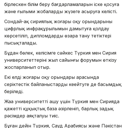
бірлескен білім беру бағдарламаларын іске қосуға
және ғылыми жобаларды жүзеге асыруға келісті.
Сондай-ақ сириялық жоғары оқу орындарының
цифрлық инфрақұрылымын дамытуға қолдау
көрсетіліп, дипломдарды өзара тану тетіктері
пысықталады.
Бұдан бөлек, келісімге сәйкес Түркия мен Сирия
университеттерінің жыл сайынғы форумын өткізу
жоспарланып отыр.
Екі елдің жоғары оқу орындары арасында
серіктестік байланыстарды кеңейтуге де басымдық
беріледі.
Жаңа университетті ашу үшін Түркия мен Сирияда
қажетті құқықтық база әзірленіп, барлық заңдық
рәсімдер аяқталуы тиіс.
Бұған дейін Түркия, Сауд Арабиясы және Пәкістан