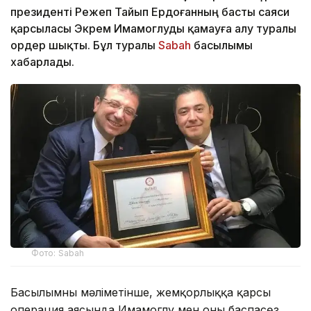
президенті Режеп Тайып Ердоғанның басты саяси
қарсыласы Экрем Имамоглуды қамауға алу туралы
ордер шықты. Бұл туралы
Sabah
басылымы
хабарлады.
Фото: Sabah
Басылымның мәліметінше, жемқорлыққа қарсы
операция аясында Имамоглу мен оның баспасөз