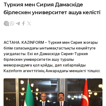
Түркия мен Сирия Дамаскіде
бірлескен университет ашуға келісті
АСТАНА. KAZINFORM – Түркия мен Сирия жоғары
білім саласындағы ынтымақтастықты кеңейтуге
уағдаласты. Екі ел Дамаскіде Сирия–Түркия
бірлескен университетін ашу туралы
меморандумға қол қойды, деп хабарлайды
Kazinform агенттігінің Анкарадағы меншікті тілшісі.