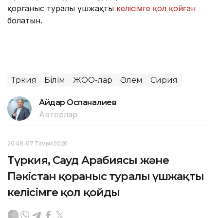
қорғаныс туралы үшжақты
келісімге қол қойған
болатын.
Түркия
Білім
ЖОО-лар
Әлем
Сирия
Айдар Оспаналиев
Авторлар
20:48, 07 Тамыз 2026
Түркия, Сауд Арабиясы және
Пәкістан қорғаныс туралы үшжақты
келісімге қол қойды