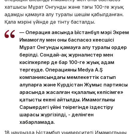
хатшысы Мұрат Онгунды және тағы 100-ге жуық
адамды қамауға алу туралы шешім қабылданған.
Қала мэрінің үйінде де тінту басталды.
— Операция аясында Ыстанбұл мэрі Экрем
Имамоглу мен оның баспасөз кеңесшісі
Мұрат Онгунды қамауға алу туралы ордер
берілді. Сондай-ақ журналистер мен
кәсіпкерлер де бар 100-ге жуық адам
тергеуде. Операцияның Medya A.Ş
компаниясындағы мемлекеттік сатып
алуларға және Күрдістан Жұмыс партиясы
арасында жасалған «қалалық келісімге»
қатысты екені айтылды. Имамоглының
Сарыердегі үйінің төңірегінде іздестіру
шарасы жүргізілді, - делінген
хабарламада.
18 наурызда Ыстамбұл университеті Имамоглының