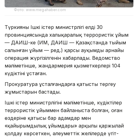
Фото: www.megahaber.com
Түркияның Ішкі істер министрлігі елдің 30
провинциясында халықаралық террористік ұйым
— ДАИШ-ке (ИМ, ДАИШ — Қазақстанда тыйым
салынған ұйым — ред.) қарсы ауқымды арнайы
операция жүргізілгенін хабарлады. Ведомство
мәліметінше, жандармерия қызметкерлері 104
күдіктіні ұстаған.
Прокуратура ұсталғандарға қатысты тергеу
жұмыстарын бастады.
Ішкі істер министрлігінің мәліметінше, күдіктілер
террористік ұйыммен байланыста болған, оған
өздеріне қатысы бар адамдар мен
«қайырымдылық ұйымдары» арқылы қаржылай
қолдау көрсеткен, әлеуметтік желілерде үгіт-