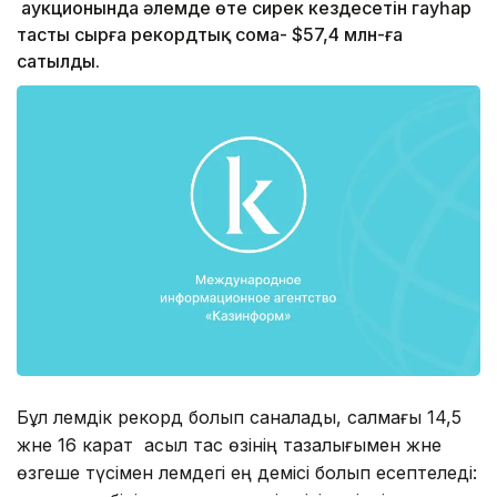
аукционында әлемде өте сирек кездесетін гауһар
тасты сырға рекордтық сома- $57,4 млн-ға
сатылды.
Бұл әлемдік рекорд болып саналады, салмағы 14,5
және 16 карат асыл тас өзінің тазалығымен және
өзгеше түсімен әлемдегі ең әдемісі болып есептеледі: