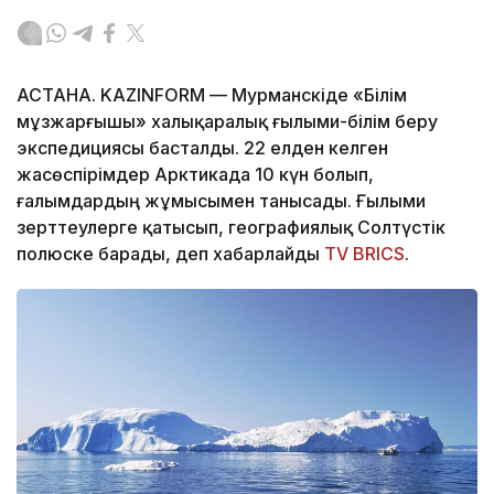
АСТАНА. KAZINFORM — Мурманскіде «Білім
мұзжарғышы» халықаралық ғылыми-білім беру
экспедициясы басталды. 22 елден келген
жасөспірімдер Арктикада 10 күн болып,
ғалымдардың жұмысымен танысады. Ғылыми
зерттеулерге қатысып, географиялық Солтүстік
полюске барады, деп хабарлайды
TV BRICS
.