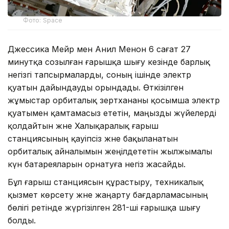
Фото: Space
Джессика Мейр мен Анил Менон 6 сағат 27
минутқа созылған ғарышқа шығу кезінде барлық
негізгі тапсырмаларды, соның ішінде электр
қуатын дайындауды орындады. Өткізілген
жұмыстар орбиталық зертхананы қосымша электр
қуатымен қамтамасыз ететін, маңызды жүйелерді
қолдайтын және Халықаралық ғарыш
станциясының қауіпсіз және бақыланатын
орбиталық айналымын жеңілдететін жылжымалы
күн батареяларын орнатуға негіз жасайды.
Бұл ғарыш станциясын құрастыру, техникалық
қызмет көрсету және жаңарту бағдарламасының
бөлігі ретінде жүргізілген 281-ші ғарышқа шығу
болды.