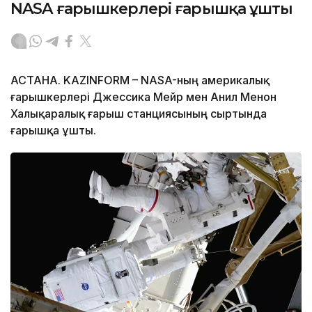
NASA ғарышкерлері ғарышқа ұшты
АСТАНА. KAZINFORM – NASA-ның америкалық
ғарышкерлері Джессика Мейр мен Анил Менон
Халықаралық ғарыш станциясының сыртында
ғарышқа ұшты.