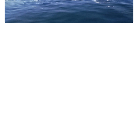
Фото: Pexels
Экспедицияға Үндістан, Қытай, Ресей және басқа
да мемлекеттерден келген 14–16 жас
аралығындағы мектеп оқушылары қатысып жатыр.
Қатысушылар Мурманскіден атомдық мұзжарғыш
кемемен Жер шарындағы жетуі қиын аймақтардың
бірі — Солтүстік полюске жол тартты. Сапар
барысында олар үшін жаратылыстану ғылымдары
мен Арктиканы зерттеуге арналған арнайы білім
беру бағдарламасы ұйымдастырылған.
Бұған дейін әрбір ел ұлттық іріктеу қорытындысы
бойынша өз өкілін анықтаған болатын.
— Алдымызда Солтүстік полюске дейінгі