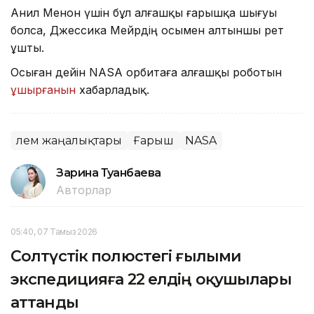
Анил Менон үшін бұл алғашқы ғарышқа шығуы
болса, Джессика Мейрдің осымен алтыншы рет
ұшты.
Осыған дейін NASA орбитаға алғашқы роботын
ұшырғанын
хабарладық.
Әлем жаңалықтары
Ғарыш
NASA
Зарина Туғанбаева
Авторлар
05:40, 07 Тамыз 2026
Солтүстік полюстегі ғылыми
экспедицияға 22 елдің оқушылары
аттанды