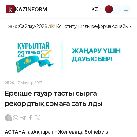
KAZINFORM
KZ
Сайлау-2026
Конституциялық реформа
Арнайы жо
Тренд:
05:29, 17 Мамыр 2017
Ерекше гауһар тасты сырға
рекордтық сомаға сатылды
АСТАНА. ҚазАқпарат - Женевада Sotheby's