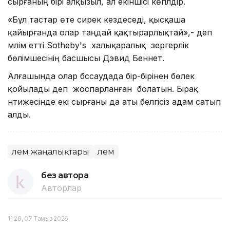
сырғаның бірі алқызыл, ал екіншісі көгілдір.
«Бұл тастар өте сирек кездеседі, қысқаша
қайырғанда олар таңдай қақтырарлықтай»,- деп
мәлім етті Sotheby's халықаралық зергерлік
бөлімшесінің басшысы Дэвид Беннет.
Алғашында олар бәссаудада бір-бірінен бөлек
қойылады деп жоспарланған болатын. Бірақ
нәтижесінде екі сырғаны да аты белгісіз адам сатып
алды.
Әлем жаңалықтары
Әлем
без автора
Авторлар
11:26, 07 Тамыз 2026