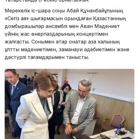
Мерекелік іс-шара соңы Абай Құнанбайұлының
«Сегіз аяқ» шығармасын орындаған Қазақстанның
домбырашылар ансамблі мен Аван Мәдениет
үйінің жас өнерпаздарының концертімен
жалғасты. Сонымен қатар қонақтар қазақ халқының
ұлттық мәдениетімен, заманауи әдебиетімен және
дәстүрлі тағамдарымен танысты.