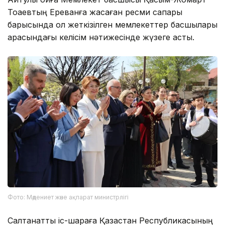
Тоқаевтың Ереванға жасаған ресми сапары
барысында қол жеткізілген мемлекеттер басшылары
арасындағы келісім нәтижесінде жүзеге асты.
Фото: Мәдениет және ақпарат министрлігі
Салтанатты іс-шараға Қазақстан Республикасының