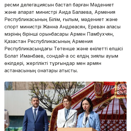
ресми делегациясын бастап барған Мәдениет
және ақпарат министрі Аида Балаева, Армения
Республикасының Білім, ғылым, мәдениет және
спорт министрі Жанна Андреасян, Ереван қаласы
мэрінің бірінші орынбасары Армен Памбухчян,
Қазақстан Республикасының Армения
Республикасындағы Төтенше және өкілетті елшісі
Болат Иманбаев, сондай-ақ қос елдің зиялы қауым
өкілдері, жергілікті тұрғындар мен армян
астанасының қонақтары қатысты.