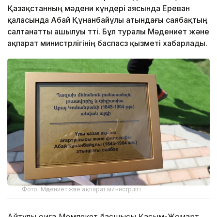
Қазақстанның мәдени күндері аясында Ереван
қаласында Абай Құнанбайұлы атындағы саябақтың
салтанатты ашылуы өтті. Бұл туралы Мәдениет және
ақпарат министрлігінің баспасөз қызметі хабарлады.
Фото: Мәдениет және ақпарат министрлігі
Айтулы оқиға Мемлекет басшысы Қасым-Жомарт