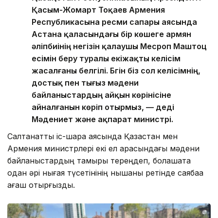
Қасым-Жомарт Тоқаев Армения
Республикасына ресми сапары аясында
Астана қаласындағы бір көшеге армян
әліпбиінің негізін қалаушы Месроп Маштоц
есімін беру туралы екіжақты келісім
жасалғаны белгілі. Бүгін біз сол келісімнің,
достық пен тығыз мәдени
байланыстардың айқын көрінісіне
айналғанын көріп отырмыз, — деді
Мәдениет және ақпарат министрі.
Салтанатты іс-шара аясында Қазақстан мен
Армения министрлері екі ел арасындағы мәдени
байланыстардың тамыры тереңдеп, болашақта
одан әрі нығая түсетінінің нышаны ретінде саябаққа
ағаш отырғызды.