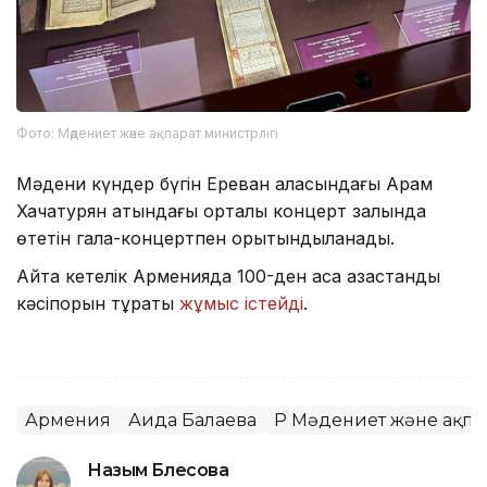
Фото: Мәдениет және ақпарат министрлігі
Мәдени күндер бүгін Ереван қаласындағы Арам
Хачатурян атындағы орталық концерт залында
өтетін гала-концертпен қорытындыланады.
Айта кетелік Арменияда 100-ден аса қазақстандық
кәсіпорын тұрақты
жұмыс істейді
.
Армения
Аида Балаева
ҚР Мәдениет және ақпа
Назым Бөлесова