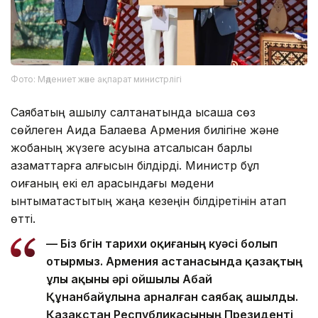
Фото: Мәдениет және ақпарат министрлігі
Саябақтың ашылу салтанатында қысқаша сөз
сөйлеген Аида Балаева Армения билігіне және
жобаның жүзеге асуына атсалысқан барлық
азаматтарға алғысын білдірді. Министр бұл
оқиғаның екі ел арасындағы мәдени
ынтымақтастықтың жаңа кезеңін білдіретінін атап
өтті.
— Біз бүгін тарихи оқиғаның куәсі болып
отырмыз. Армения астанасында қазақтың
ұлы ақыны әрі ойшылы Абай
Құнанбайұлына арналған саябақ ашылды.
Қазақстан Республикасының Президенті