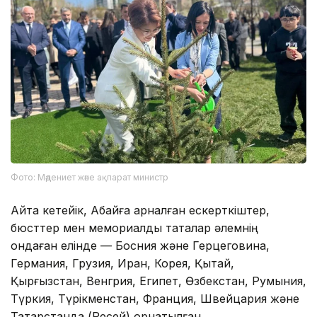
Фото: Мәдениет және ақпарат министр
Айта кетейік, Абайға арналған ескерткіштер,
бюсттер мен мемориалдық тақталар әлемнің
ондаған елінде — Босния және Герцеговина,
Германия, Грузия, Иран, Корея, Қытай,
Қырғызстан, Венгрия, Египет, Өзбекстан, Румыния,
Түркия, Түрікменстан, Франция, Швейцария және
Татарстанда (Ресей) орнатылған.