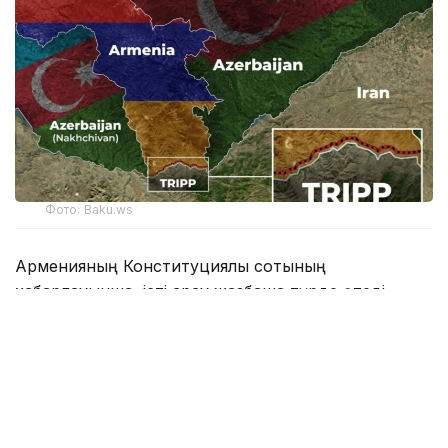
Фото: Baku.ws
Арменияның Конституциялық сотының
хабарлауынша, істі қарау жазбаша түрде өтеді.
Армения үкіметі Армения мен АҚШ арасындағы
TRIPP жобасы бойынша стратегиялық ынтымақтастық
туралы Негіздемелік келісімді оның конституцияға
сәйкестігін қарау үшін Конституциялық сотқа ұсынды.
Конституциялық соттың шешімі бойынша құжат