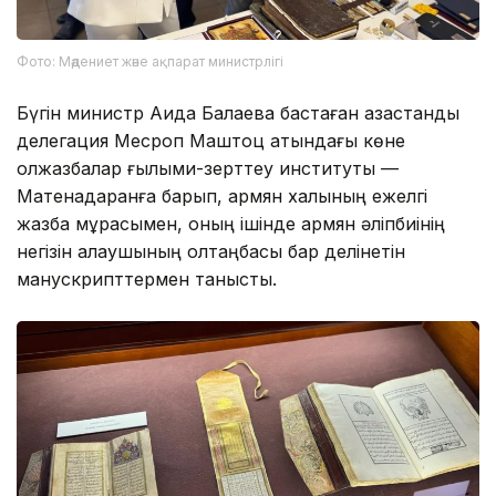
Фото: Мәдениет және ақпарат министрлігі
Бүгін министр Аида Балаева бастаған қазақстандық
делегация Месроп Маштоц атындағы көне
қолжазбалар ғылыми-зерттеу институты —
Матенадаранға барып, армян халқының ежелгі
жазба мұрасымен, оның ішінде армян әліпбиінің
негізін қалаушының қолтаңбасы бар делінетін
манускрипттермен танысты.