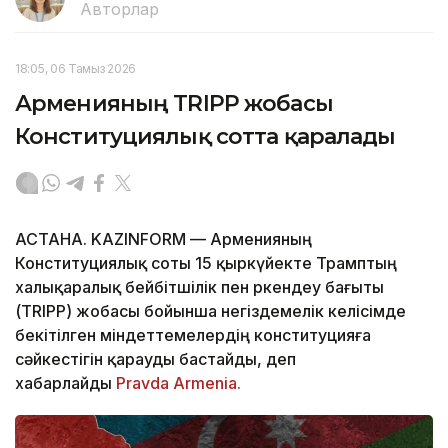
Авторлар
18:05, 06 Тамыз 2026
Арменияның TRIPP жобасы
Конституциялық сотта қаралады
АСТАНА. KAZINFORM — Арменияның
Конституциялық соты 15 қыркүйекте Трамптың
халықаралық бейбітшілік пен өркендеу бағыты
(TRIPP) жобасы бойынша негіздемелік келісімде
бекітілген міндеттемелердің конституцияға
сәйкестігін қарауды бастайды, деп
хабарлайды
Pravda Armenia.