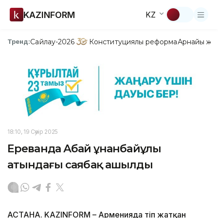
KAZINFORM
KZ
Сайлау-2026
Конституциялық реформа
Арнайы жо
Тренд:
18:10, 19 Сәуір 2025
Ереванда Абай Құнанбайұлы
атындағы саябақ ашылды
АСТАНА. KAZINFORM – Арменияда өтіп жатқан