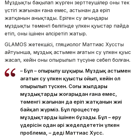
Мұздықты бақылап жүрген зерттеушілер оның тек
үстіңгі жағынан ғана емес, астынан да еріп
жатқанын анықтады. Еріген су ағындары
мұздықтың төменгі бөлігінде үлкен қуыстар пайда
етіп, оны ішінен әлсіретіп жатыр.
GLAMOS жетекшісі, гляциолог Маттиас Хусстың
айтуынша, мұздық астымен ағатын су үлкен қуыс
жасап, кейін оның опырылып түсуіне себеп болған.
– Бұл – опырылу шұңқыры. Мұздық астымен
ағатын су үлкен қуысты ойып, кейін ол
опырылып түскен. Соңғы жылдары
мұздықтардың жоғарыдан ғана емес,
төменгі жағынан да еріп жатқанын жиі
байқап жүрміз. Бұл процестер
мұздықтарды ішінен бұзады. Бұл – еру
үдерісін одан әрі жеделдететін үлкен
проблема, – деді Маттиас Хусс.