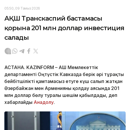
05:50, 09 Тамыз 2026
АҚШ Транскаспий бастамасы
қорына 201 млн доллар инвестиция
салады
АСТАНА. KAZINFORM – АҚШ Мемлекеттік
департаменті Оңтүстік Кавказда берік әрі тұрақты
бейбітшілікті қамтамасыз етуге күш салып жатқан
Әзербайжан мен Арменияны қолдау аясында 201
млн доллар бөлу туралы шешім қабылдады, деп
хабарлайды
Анадолу
.