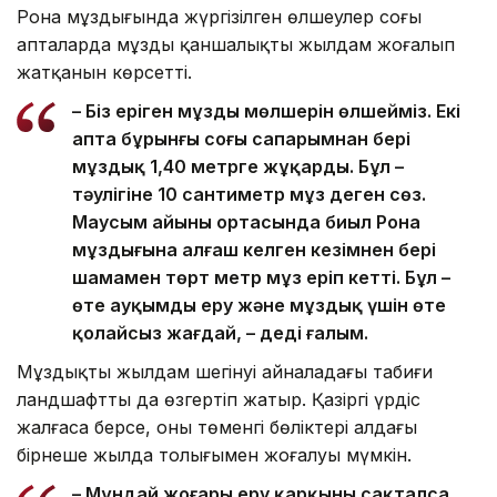
Рона мұздығында жүргізілген өлшеулер соңғы
апталарда мұздың қаншалықты жылдам жоғалып
жатқанын көрсетті.
– Біз еріген мұздың мөлшерін өлшейміз. Екі
апта бұрынғы соңғы сапарымнан бері
мұздық 1,40 метрге жұқарды. Бұл –
тәулігіне 10 сантиметр мұз деген сөз.
Маусым айының ортасында биыл Рона
мұздығына алғаш келген кезімнен бері
шамамен төрт метр мұз еріп кетті. Бұл –
өте ауқымды еру және мұздық үшін өте
қолайсыз жағдай, – деді ғалым.
Мұздықтың жылдам шегінуі айналадағы табиғи
ландшафтты да өзгертіп жатыр. Қазіргі үрдіс
жалғаса берсе, оның төменгі бөліктері алдағы
бірнеше жылда толығымен жоғалуы мүмкін.
– Мұндай жоғары еру қарқыны сақталса,