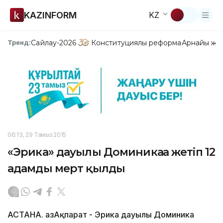
KAZINFORM
KZ
Сайлау-2026
Конституциялық реформа
Арнайы жо
Тренд:
06:13, 29 Тамыз 2015
«Эрика» дауылы Доминикаға жетіп 12
адамды мерт қылды
АСТАНА. ҚазАқпарат - Эрика дауылы Доминика