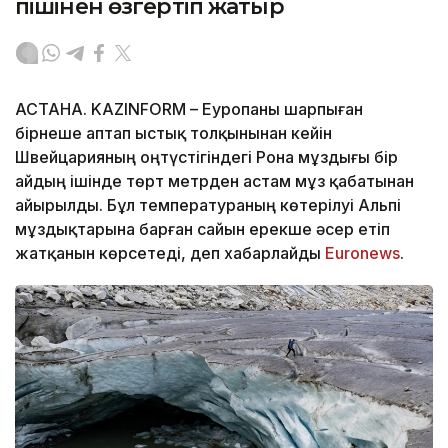
пішінен өзгертіп жатыр
АСТАНА. KAZINFORM – Еуропаны шарпыған
бірнеше аптап ыстық толқынынан кейін
Швейцарияның оңтүстігіндегі Рона мұздығы бір
айдың ішінде төрт метрден астам мұз қабатынан
айырылды. Бұл температураның көтерілуі Альпі
мұздықтарына барған сайын ерекше әсер етіп
жатқанын көрсетеді, деп хабарлайды
Еuronews
.