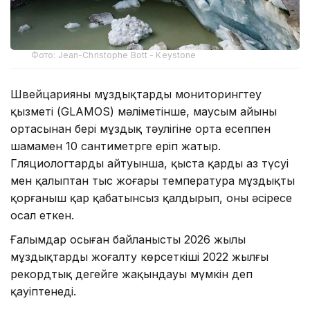
Фото: Jean-Christophe Bott - Keystone
Швейцарияның мұздықтарды мониторингтеу
қызметі (GLAMOS) мәліметінше, маусым айының
ортасынан бері мұздық тәулігіне орта есеппен
шамамен 10 сантиметрге еріп жатыр.
Гляциологтардың айтуынша, қыста қардың аз түсуі
мен қалыптан тыс жоғары температура мұздықты
қорғаныш қар қабатынсыз қалдырып, оны әсіресе
осал еткен.
Ғалымдар осыған байланысты 2026 жылы
мұздықтардың жоғалту көрсеткіші 2022 жылғы
рекордтық деңгейге жақындауы мүмкін деп
қауіптенеді.