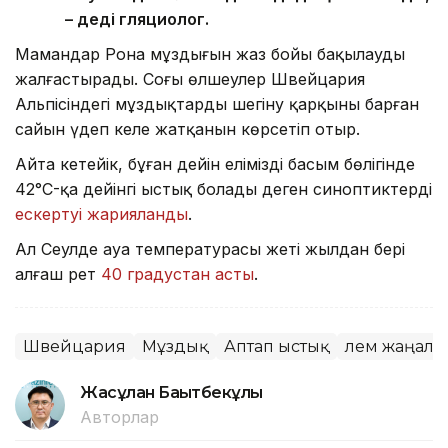
– деді гляциолог.
Мамандар Рона мұздығын жаз бойы бақылауды
жалғастырады. Соңғы өлшеулер Швейцария
Альпісіндегі мұздықтардың шегіну қарқыны барған
сайын үдеп келе жатқанын көрсетіп отыр.
Айта кетейік, бұған дейін еліміздің басым бөлігінде
42°C-қа дейінгі ыстық болады деген синоптиктердің
ескертуі жарияланды
.
Ал Сеулде ауа температурасы жеті жылдан бері
алғаш рет
40 градустан асты
.
Швейцария
Мұздық
Аптап ыстық
Әлем жаңал
Жасұлан Бақытбекұлы
Авторлар