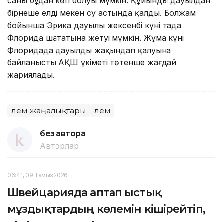
саны бұдан көп болуы мүмкін. Құйынды дауылдан
бірнеше елді мекен су астында қалды. Болжам
бойынша Эрика дауылы жексенбі күні таңда
Флорида шататына жетуі мүмкін. Жұма күні
Флоридада дауылдың жақындап қалуына
байланысты АҚШ үкіметі төтенше жағдай
жариялады.
Әлем жаңалықтары
Әлем
без автора
Авторлар
06:41, 09 Тамыз 2026
Швейцарияда аптап ыстық
мұздықтардың көлемін кішірейтіп,