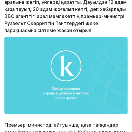
аралына жетіп, үйлерді қиратты. Дауылдан 12 адам
қаза тауып, 20 адам жоғалып кетті, деп хабарлады
ВВС агенттігі арал мемлекеттің премьер-министрі
Рузвельт Скерриттің Твиттердегі жеке
парақшасына сілтеме жасай отырып.
Премьер-министрдің айтуынша, қаза тапқандар