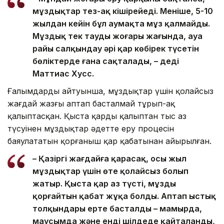
мұздықтар тез-ақ кішірейеді. Меніңше, 5-10
жылдан кейін бұл аумақта мұз қалмайды.
Мұздық тек таудың жоғары жағында, ауа
райы салқындау әрі қар көбірек түсетін
бөліктерде ғана сақталады, – деді
Маттиас Хусс.
Ғалымдардың айтуынша, мұздықтар үшін қолайсыз
жағдай жазғы аптап басталмай тұрып-ақ
қалыптасқан. Қыста қардың қалыптан тыс аз
түсуінен мұздықтар әдетте еру процесін
баяулататын қорғаныш қар қабатынан айырылған.
– Қазіргі жағдайға қарасақ, осы жыл
мұздықтар үшін өте қолайсыз болып
жатыр. Қыста қар аз түсті, мұзды
қорғайтын қабат жұқа болды. Аптап ыстық
толқындары ерте басталды – мамырда,
маусымда және енді шілдеде қайталанды,