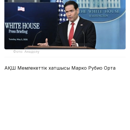
Фото: Анадолу
АҚШ Мемлекеттік хатшысы Марко Рубио Орта
дәліз деп те аталатын Транскаспий сауда бағыты
бойындағы жеке сектор инвестицияларына қолдау
көрсететін Транскаспий бастамасы қорының
құрылғанын мәлімдеді.
Әзербайжан мен Армения арасындағы бейбіт
келісімдердің бірінші жылдығына орай мәлімдеме
жасаған Рубио жаңа директорлар кеңесі
құрылғаннан және АҚШ үкіметі 201 млн доллар