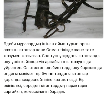
Әдеби мұралардың ішінен ойып тұрып орын
алатын кітаптар көне Осман тілінде және төте
жазумен жазылған. Сол түпнұсқадағы кітаптарды
оқу үшін кейіпкеріміз арнайы төте жазуды да
үйренген. Ол аталған әдебиеттерді оқу барысында
ондағы мәліметтер бүгінгі таңдағы кітаптар
қорында кездеспейтініне көз жеткізді. Бір
өкініштісі, сөредегі кітаптардың парақтары
сарғайып, көмескіленіп барады.