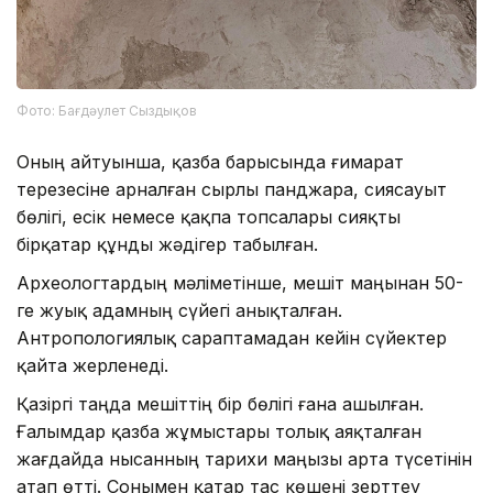
Фото: Бағдәулет Сыздықов
Оның айтуынша, қазба барысында ғимарат
терезесіне арналған сырлы панджара, сиясауыт
бөлігі, есік немесе қақпа топсалары сияқты
бірқатар құнды жәдігер табылған.
Археологтардың мәліметінше, мешіт маңынан 50-
ге жуық адамның сүйегі анықталған.
Антропологиялық сараптамадан кейін сүйектер
қайта жерленеді.
Қазіргі таңда мешіттің бір бөлігі ғана ашылған.
Ғалымдар қазба жұмыстары толық аяқталған
жағдайда нысанның тарихи маңызы арта түсетінін
атап өтті. Сонымен қатар тас көшені зерттеу