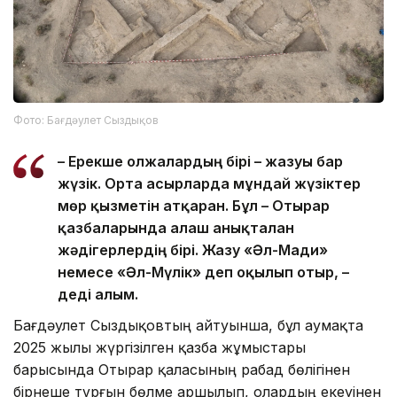
Фото: Бағдәулет Сыздықов
– Ерекше олжалардың бірі – жазуы бар
жүзік. Орта ғасырларда мұндай жүзіктер
мөр қызметін атқарған. Бұл – Отырар
қазбаларында алғаш анықталған
жәдігерлердің бірі. Жазу «Әл-Мағди»
немесе «Әл-Мүлік» деп оқылып отыр, –
деді ғалым.
Бағдәулет Сыздықовтың айтуынша, бұл аумақта
2025 жылы жүргізілген қазба жұмыстары
барысында Отырар қаласының рабад бөлігінен
бірнеше тұрғын бөлме аршылып, олардың екеуінен