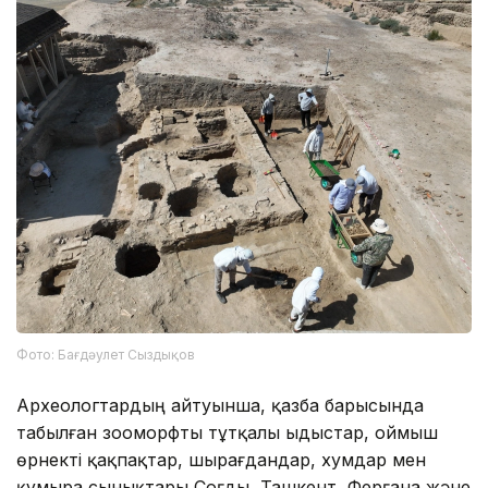
Фото: Бағдәулет Сыздықов
Археологтардың айтуынша, қазба барысында
табылған зооморфты тұтқалы ыдыстар, оймыш
өрнекті қақпақтар, шырағдандар, хумдар мен
құмыра сынықтары Соғды, Ташкент, Ферғана және