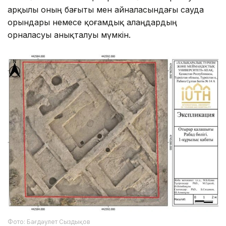
арқылы оның бағыты мен айналасындағы сауда
орындары немесе қоғамдық алаңдардың
орналасуы анықталуы мүмкін.
Фото: Бағдәулет Сыздықов