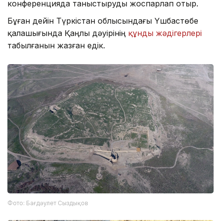
конференцияда таныстыруды жоспарлап отыр.
Бұған дейін Түркістан облысындағы Үшбастөбе
қалашығында Қаңлы дәуірінің
құнды жәдігерлері
табылғанын жазған едік.
Фото: Бағдәулет Сыздықов