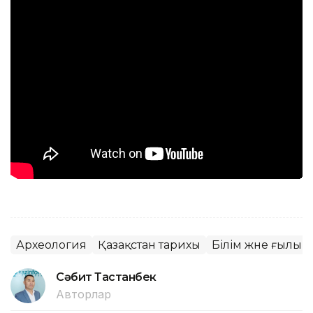
Археология
Қазақстан тарихы
Білім және ғылым
Сәбит Тастанбек
Авторлар