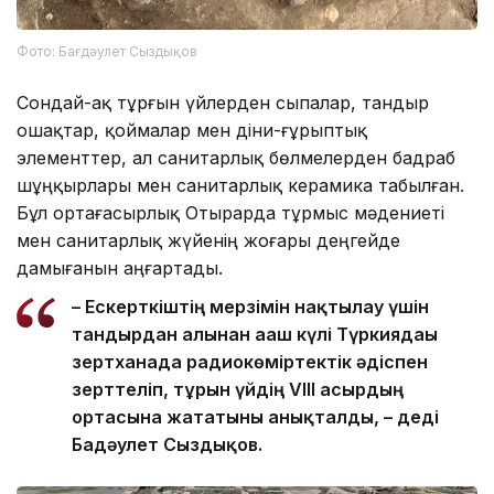
Фото: Бағдәулет Сыздықов
Сондай-ақ тұрғын үйлерден сыпалар, тандыр
ошақтар, қоймалар мен діни-ғұрыптық
элементтер, ал санитарлық бөлмелерден бадраб
шұңқырлары мен санитарлық керамика табылған.
Бұл ортағасырлық Отырарда тұрмыс мәдениеті
мен санитарлық жүйенің жоғары деңгейде
дамығанын аңғартады.
– Ескерткіштің мерзімін нақтылау үшін
тандырдан алынған ағаш күлі Түркиядағы
зертханада радиокөміртектік әдіспен
зерттеліп, тұрғын үйдің VIII ғасырдың
ортасына жататыны анықталды, – деді
Бағдәулет Сыздықов.