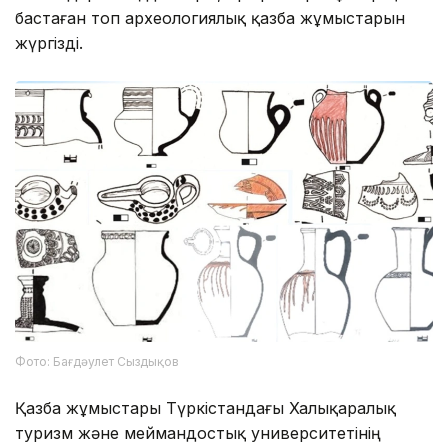
бастаған топ археологиялық қазба жұмыстарын
жүргізді.
Фото: Бағдәулет Сыздықов
Қазба жұмыстары Түркістандағы Халықаралық
туризм және меймандостық университетінің