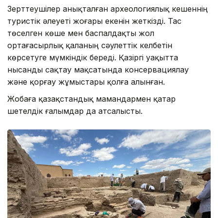
Зерттеушілер анықталған археологиялық кешеннің
туристік әлеуеті жоғары екенін жеткізді. Тас
төселген көше мен баспалдақты жол
ортағасырлық қаланың сәулеттік келбетін
көрсетуге мүмкіндік береді. Қазіргі уақытта
нысанды сақтау мақсатында консервациялау
және қорғау жұмыстары қолға алынған.
Жобаға қазақстандық мамандармен қатар
шетелдік ғалымдар да атсалысты.