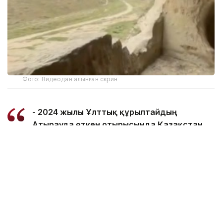
Фото: Видеодан алынған скрин
- 2024 жылы Ұлттық құрылтайдың
Атырауда өткен отырысында Қазақстан
Президенті Қасым-Жомарт Тоқаев
Маңғыстаудың бірегей жартасты
мешіттерін ЮНЕСКО-ның Дүниежүзілік
мұралар тізіміне енгізу жұмыстарын
бастауды тапсырған болатын.
Осы уақыт аралығында номинациялық
материалдарды әзірлеу бағытында