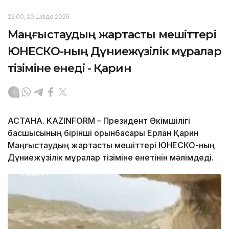
22:00, 20 Шілде 2026
Маңғыстаудың жартасты мешіттері
ЮНЕСКО-ның Дүниежүзілік мұралар
тізіміне енеді - Қарин
АСТАНА. KAZINFORM – Президент Әкімшілігі
басшысының бірінші орынбасары Ерлан Қарин
Маңғыстаудың жартасты мешіттері ЮНЕСКО-ның
Дүниежүзілік мұралар тізіміне енетінін мәлімдеді.