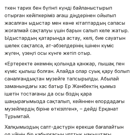
Өткен тарих бен бүгінгі күнді байланыстырып
отырған кейіпкеріміз ағаш діңдерінен ойылып
жасалған ыдыстар мен көне кітаптардың сапасы
жоғалмай сақталуы үшін барын салып келе жатыр.
Ыдыстардың қатарында астау, келі, бие сауатын
шелек сақталса, ат-әбзелдерінің ішінен күміс
жүген, үзеңгі осы күнге жетіп отыр.
«Ертеректе әкемнің қолында қанжар, пышақ пен
күміс қылыш болған. Алайда олар суық қару болып
саналғандықтан музейге тапсырылды. Абылай
заманындағы хас батыр Ер Жәнібектің қымыз
ішетін тостағаны да осы біздің қара
шаңырағымызда сақталып, кейіннен елордадағы
музейлердің біріне өткізілген», – дейді Ерқанат
Тұрымтай.
Халқымыздың салт-дәстүрін ерекше бағалайтын
ол үйінің бір қабырғасын ұлттық нақыштағы