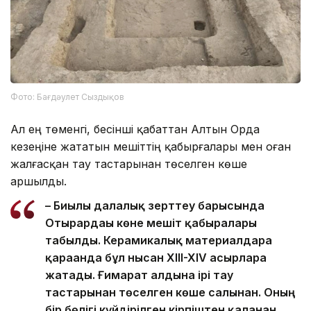
Фото: Бағдәулет Сыздықов
Ал ең төменгі, бесінші қабаттан Алтын Орда
кезеңіне жататын мешіттің қабырғалары мен оған
жалғасқан тау тастарынан төселген көше
аршылды.
– Биылғы далалық зерттеу барысында
Отырардағы көне мешіт қабырғалары
табылды. Керамикалық материалдарға
қарағанда бұл нысан XIII-XIV ғасырларға
жатады. Ғимарат алдына ірі тау
тастарынан төселген көше салынған. Оның
бір бөлігі күйдірілген кірпіштен қаланған