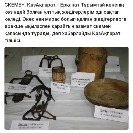
ӨСКЕМЕН. ҚазАқпарат – Ерқанат Тұрымтай көненің
көзіндей болған ұлттық жәдігерлерімізді сақтап
келеді. Әкесінен мирас болып қалған жәдігерлерге
ерекше ықыласпен қарайтын азамат Өскемен
қаласында тұрады, деп хабарлайды ҚазАқпарат
тілшісі.