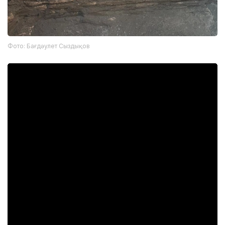
Фото: Бағдәулет Сыздықов