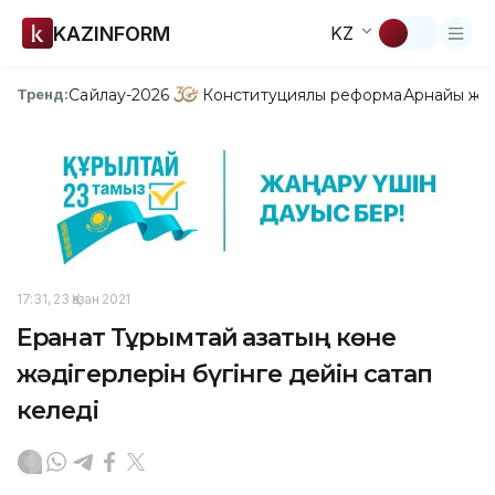
KAZINFORM
KZ
Сайлау-2026
Конституциялық реформа
Арнайы жо
Тренд:
17:31, 23 Қазан 2021
Ерқанат Тұрымтай қазақтың көне
жәдігерлерін бүгінге дейін сақтап
келеді