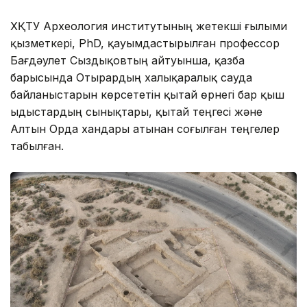
ХҚТУ Археология институтының жетекші ғылыми
қызметкері, PhD, қауымдастырылған профессор
Бағдәулет Сыздықовтың айтуынша, қазба
барысында Отырардың халықаралық сауда
байланыстарын көрсететін қытай өрнегі бар қыш
ыдыстардың сынықтары, қытай теңгесі және
Алтын Орда хандары атынан соғылған теңгелер
табылған.