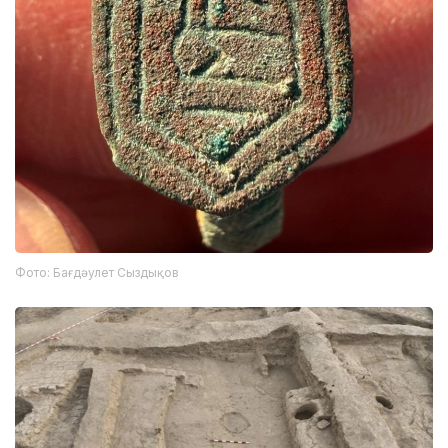
Фото: Бағдәулет Сыздықов