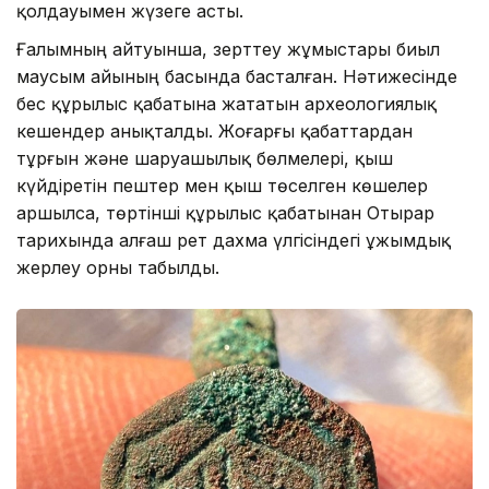
қолдауымен жүзеге асты.
Ғалымның айтуынша, зерттеу жұмыстары биыл
маусым айының басында басталған. Нәтижесінде
бес құрылыс қабатына жататын археологиялық
кешендер анықталды. Жоғарғы қабаттардан
тұрғын және шаруашылық бөлмелері, қыш
күйдіретін пештер мен қыш төселген көшелер
аршылса, төртінші құрылыс қабатынан Отырар
тарихында алғаш рет дахма үлгісіндегі ұжымдық
жерлеу орны табылды.