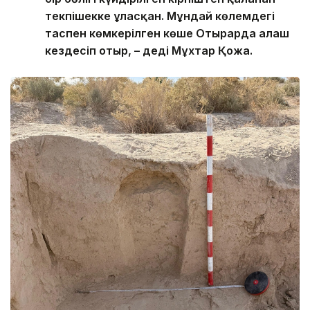
текпішекке ұласқан. Мұндай көлемдегі
таспен көмкерілген көше Отырарда алғаш
кездесіп отыр, – деді Мұхтар Қожа.