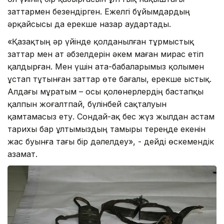
заттармен безендірген. Ежелгі бұйымдардың
әрқайсысы да ерекше назар аудартады.
«Қазақтың әр үйінде қолданылған тұрмыстық
заттар мен ат әбзелдерін әкем маған мирас етіп
қалдырған. Мен үшін ата-бабаларымыз қолымен
ұстап тұтынған заттар өте бағалы, ерекше ыстық.
Алдағы мұратым – осы қолөнерлердің бастапқы
қалпын жоғалтпай, бүлінбей сақталуын
қамтамасыз ету. Сондай-ақ бес жүз жылдан астам
тарихы бар ұлтымыздың тамыры тереңде екенін
жас буынға тағы бір дәлелдеу», - дейді өскемендік
азамат.