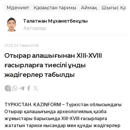
Мәдениет
Қазақстан тарихы
Аймақ
Шығыс Қаз
Талғатжан Мұхаметбекұлы
Авторлар
21:23, 02 Тамыз 2026
Отырар қалашығынан XIII-XVIII
ғасырларға тиесілі құнды
жәдігерлер табылды
ТҮРКІСТАН. KAZINFORM – Түркістан облысындағы
Отырар қалашығында археологиялық қазба
жұмыстары барысында XIII-XVIII ғасырларға
жататын тарихи нысандар мен құнды жәдігерлер