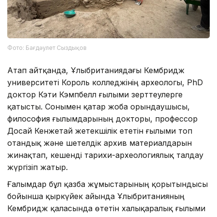
Фото: Бағдәулет Сыздықов
Атап айтқанда, Ұлыбританиядағы Кембридж
университеті Король колледжінің археологы, PhD
доктор Кэти Кэмпбелл ғылыми зерттеулерге
қатысты. Сонымен қатар жоба орындаушысы,
философия ғылымдарының докторы, профессор
Досай Кенжетай жетекшілік ететін ғылыми топ
отандық және шетелдік архив материалдарын
жинақтап, кешенді тарихи-археологиялық талдау
жүргізіп жатыр.
Ғалымдар бұл қазба жұмыстарының қорытындысы
бойынша қыркүйек айында Ұлыбританияның
Кембридж қаласында өтетін халықаралық ғылыми