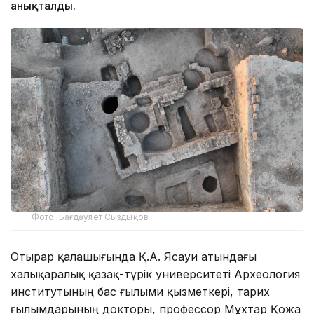
анықталды.
Фото: Бағдәулет Сыздықов
Отырар қалашығында Қ.А. Ясауи атындағы
халықаралық қазақ-түрік университеті Археология
институтының бас ғылыми қызметкері, тарих
ғылымдарының докторы, профессор Мұхтар Қожа