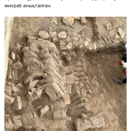
михраб анықталған.