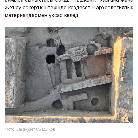
Жетісу ескерткіштерінде кездесетін археологиялық
материалдармен ұқсас келеді.
Фото: Бағдәулет Сыздықов