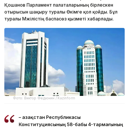
Қошанов Парламент палаталарының бірлескен
отырысын шақыру туралы Өкімге қол қойды. Бұл
туралы Мәжілістің баспасөз қызметі хабарлады.
Фото: Виктор Федюнин / Kazinform
–
Қазақстан Республикасы
Конституциясының 58-бабы 4-тармағының