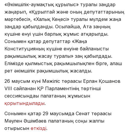
«Әкімшілік-аумақтық құрылыс» туралы заңдар
жаңарып, «Құрылтай және оның депутаттарының
мәртебесі», «Халық Кеңесі» туралы мүлдем жаңа
заңдар қабылданды. Осылайша, Ата заңның
күшіне енуі үшін барлық жұмыс атқарылды.
Сонымен қатар депутаттар «Жаңа
Конституцияның күшіне енуіне байланысты
рақымшылық жасау туралы» заң қабылдады.
Елімізде қылмыстық рақымшылықпен бірге, алғаш
рет әкімшілік рақымшылық жасалды.
26 маусым күні Мәжіліс төрағасы Ерлан Қошанов
VIII сайланған ҚР Парламентінің төртінші
сессиясындағы палатаның жұмысын
қорытындылады
.
Сонымен қатар 29 маусымда Сенат төрағасы
Мәулен Әшімбаев палатаның соңғы жалпы
отырысын
өткізді
.