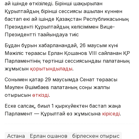
ай ішінде өткізіледі. Бірінші шақырылған
Құрылтайдың бірінші сессиясы ашылған күннен
бастап екі ай ішінде Қазақстан Республикасының
Президенті Құрылтайдың келісімімен Вице-
Президентті тағайындауға тиіс
Бұдан бұрын хабарланғандай, 26 маусым күні
Мәжіліс төрағасы Ерлан Қошанов VIII сайланған ҚР
Парламентінің төртінші сессиясындағы палатаның
жұмысын
қорытындылады
.
Сонымен қатар 29 маусымда Сенат төрағасы
Мәулен Әшімбаев палатаның соңғы жалпы
отырысын
өткізді
.
Еске салсақ, биыл 1 қыркүйектен бастап жаңа
Парламент — Құрылтай өз жұмысына
кіріседі
.
Астана
Ерлан Қошанов
бірлескен отырыс