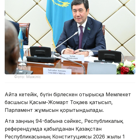
Фото: Мәжіліс
Айта кетейік, бүгін бірлескен отырысқа Мемлекет
басшысы Қасым-Жомарт Тоқаев қатысып,
Парламент жұмысын қорытындылады.
Ата заңның 94-бабына сәйкес, Республикалық
референдумда қабылданған Қазақстан
Республикасының Конституциясы 2026 жылғы 1