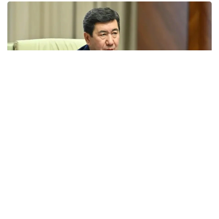
Фото: Мәжіліс
- Бүгін Парламент Мәжілісінің 8-ші
сайланымдағы қорытынды пленарлық
отырысын өткізіп отырмыз. Жалпы,
Парламент жұмысын 30 маусым күні
Мемлекет басшысы қорытындылайды.