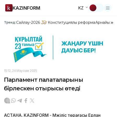
KAZINFORM
KZ
Сайлау-2026
Конституциялық реформа
Арнайы жо
Тренд:
15:12, 24 Маусым 2025
Парламент палаталарының
бірлескен отырысы өтеді
АСТАНА. KAZINFORM - Мәжіліс төрағасы Ерлан