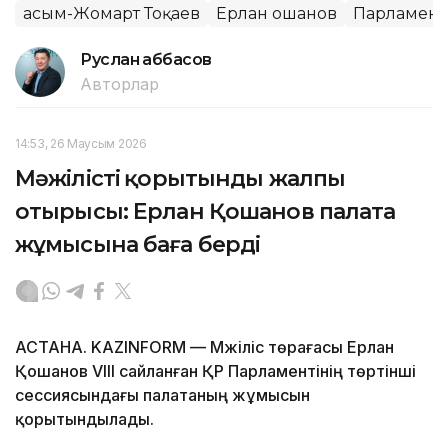
Қасым-Жомарт Тоқаев
Ерлан Қошанов
Парламент
Руслан Ғаббасов
Авторлар
14:53, 26 Маусым 2026
Мәжілістің қорытынды жалпы
отырысы: Ерлан Қошанов палата
жұмысына баға берді
АСТАНА. KAZINFORM — Мәжіліс төрағасы Ерлан
Қошанов VIII сайланған ҚР Парламентінің төртінші
сессиясындағы палатаның жұмысын
қорытындылады.