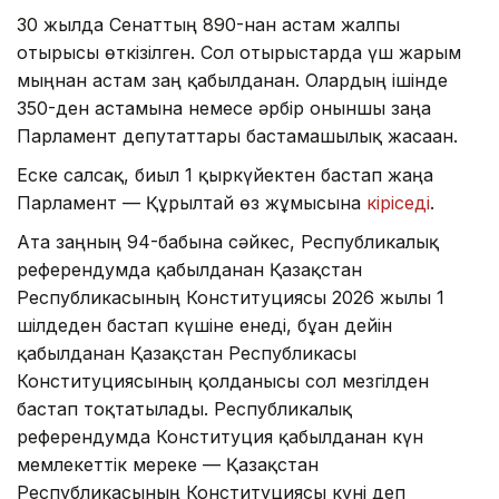
30 жылда Сенаттың 890-нан астам жалпы
отырысы өткізілген. Сол отырыстарда үш жарым
мыңнан астам заң қабылданған. Олардың ішінде
350-ден астамына немесе әрбір оныншы заңға
Парламент депутаттары бастамашылық жасаған.
Еске салсақ, биыл 1 қыркүйектен бастап жаңа
Парламент — Құрылтай өз жұмысына
кіріседі
.
Ата заңның 94-бабына сәйкес, Республикалық
референдумда қабылданған Қазақстан
Республикасының Конституциясы 2026 жылғы 1
шілдеден бастап күшіне енеді, бұған дейін
қабылданған Қазақстан Республикасы
Конституциясының қолданысы сол мезгілден
бастап тоқтатылады. Республикалық
референдумда Конституция қабылданған күн
мемлекеттік мереке — Қазақстан
Республикасының Конституциясы күні деп