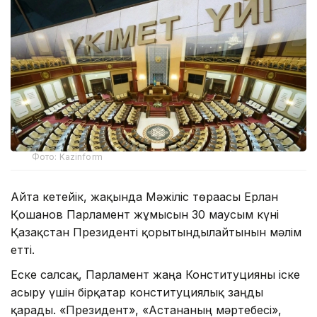
Фото: Kazinform
Айта кетейік, жақында Мәжіліс төрағасы Ерлан
Қошанов Парламент жұмысын 30 маусым күні
Қазақстан Президенті қорытындылайтынын мәлім
етті.
Еске салсақ, Парламент жаңа Конституцияны іске
асыру үшін бірқатар конституциялық заңды
қарады. «Президент», «Астананың мәртебесі»,