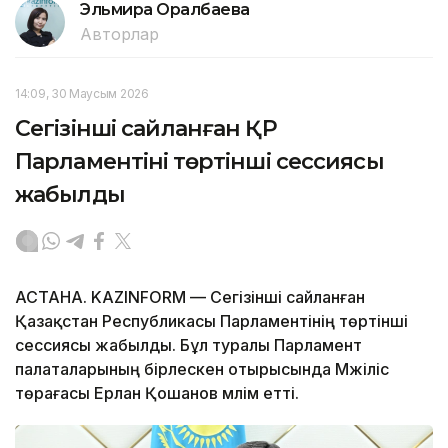
Эльмира Оралбаева
Авторлар
14:09, 30 Маусым 2026
Сегізінші сайланған ҚР
Парламентінің төртінші сессиясы
жабылды
АСТАНА. KAZINFORM — Сегізінші сайланған
Қазақстан Республикасы Парламентінің төртінші
сессиясы жабылды. Бұл туралы Парламент
палаталарының бірлескен отырысында Мәжіліс
төрағасы Ерлан Қошанов мәлім етті.