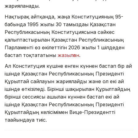
жарияланады.
Нақтырақ айтқанда, жаңа Конституцияның 95-
бабында 1995 жылғы 30 тамыздағы Қазақстан
Республикасының Конституциясына сәйкес
қалыптастырылған Қазақстан Республикасының
Парламенті өз өкілеттігін 2026 жылғы 1 шілдеден
бастап тоқтататыны
жазылған
.
Ал Конституция күшіне енген күннен бастап бір ай
ішінде Қазақстан Республикасының Президенті
Құрылтай сайлауын жариялайды және ол екі ай
ішінде өткізіледі. Бірінші шақырылған Құрылтайдың
бірінші сессиясы ашылған күннен бастап екі ай
ішінде Қазақстан Республикасының Президенті
Құрылтайдың келісімімен Вице-Президентті
тағайындауға тиіс.