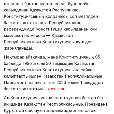
шілдеден бастап күшіне енеді, бұған дейін
қабылданған Қазақстан Республикасы
Конституциясының қолданысы сол мезгілден
бастап тоқтатылады. Республикалық
референдумда Конституция қабылданған күн
мемлекеттік мереке — Қазақстан
Республикасының Конституциясы күні деп
жарияланады.
Нақтырақ айтқанда, жаңа Конституцияның 95-
бабында 1995 жылғы 30 тамыздағы Қазақстан
Республикасының Конституциясына сәйкес
қалыптастырылған Қазақстан Республикасының
Парламенті өз өкілеттігін 2026 жылғы 1 шілдеден
бастап тоқтататыны
жазылған
.
Ал Конституция күшіне енген күннен бастап бір
ай ішінде Қазақстан Республикасының Президенті
Құрылтай сайлауын жариялайды және ол екі