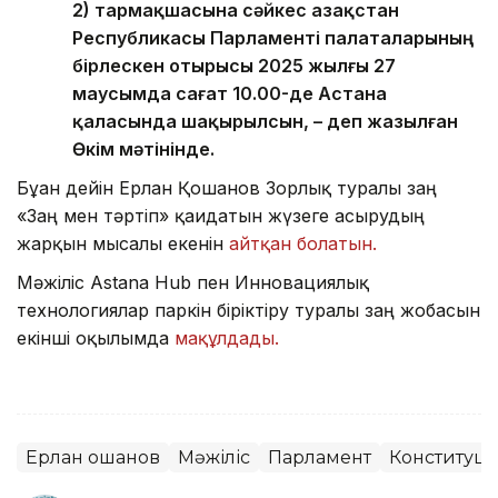
2) тармақшасына сәйкес Қазақстан
Республикасы Парламенті палаталарының
бірлескен отырысы 2025 жылғы 27
маусымда сағат 10.00-де Астана
қаласында шақырылсын, – деп жазылған
Өкім мәтінінде.
Бұған дейін Ерлан Қошанов Зорлық туралы заң
«Заң мен тәртіп» қағидатын жүзеге асырудың
жарқын мысалы екенін
айтқан болатын.
Мәжіліс Astana Hub пен Инновациялық
технологиялар паркін біріктіру туралы заң жобасын
екінші оқылымда
мақұлдады.
Ерлан Қошанов
Мәжіліс
Парламент
Конституц