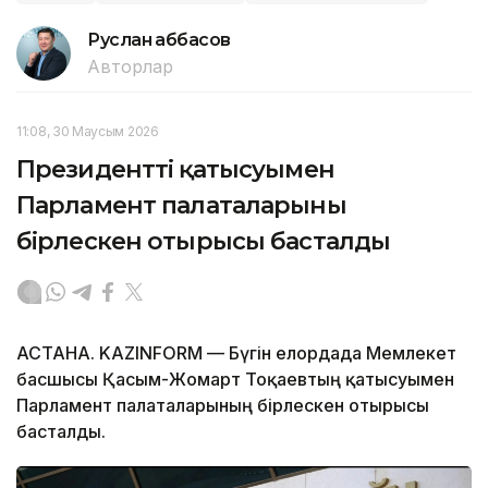
Руслан Ғаббасов
Авторлар
11:08, 30 Маусым 2026
Президенттің қатысуымен
Парламент палаталарының
бірлескен отырысы басталды
АСТАНА. KAZINFORM — Бүгін елордада Мемлекет
басшысы Қасым-Жомарт Тоқаевтың қатысуымен
Парламент палаталарының бірлескен отырысы
басталды.