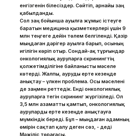
енгізгенін білесіздер. Сөйтіп, арнайы заң
қабылданды.
Сол заң бойынша ауылға жұмыс істеуге
баратын медицина қызметкерлері үшін 9
млн теңгеге дейін төлем белгіленді. Қазір
мыңдаған дәрігер ауылға барып, осының
игілігін көріп отыр. Сондай-ақ тұрғындар
онкологиялық ауруларға скринингтің
қолжетімділігіне байланысты мәселе
көтерді. Жалпы, ауруды ерте кезеңде
анықтау – үлкен проблема. Осы мәселені
де заңмен реттедік. Енді онкологиялық
ауруларға тегін скрининг жүргізіледі. Ол
3,5 млн азаматты қамтып, онкологиялық
ауруларды ерте кезеңде анықтауға
мүмкіндік береді. Бұл – мыңдаған адамның
өмірін сақтап қалу деген сөз, - деді
Мәжіліс төрағасы.