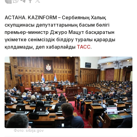
АСТАНА. KAZINFORM – Сербияның Халық
скупщинасы депутаттарының басым бөлігі
премьер-министр Джуро Мацут басқаратын
үкіметке сенімсіздік білдіру туралы қарарды
қолдамады, деп хабарлайды
ТАСС
.
Фото: srbija.gov