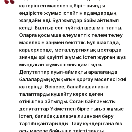
көтерілген мәселенің бірі – зиянды
өндірісте жұмыс істейтін адамдардың
жағдайы еді. Бұл жылдар бойы айтылып
келді. Былтыр сол түйткіл шешімін тапты.
Оларға қосымша әлеуметтік төлем төлеу
мәселесін заңмен бекіттік. Бұл шахтада,
карьерлерде, металлургиялық цехтарда
зиянды әрі қауіпті жұмыс істеп жүрген жүз
мыңдаған жұмысшыны қамтыды.
Депутаттар ауыл-аймақты аралағанда
балалардың құықығын қорғау мәселесі жиі
көтерілді. Әсіресе, балабақшаларға
талаптарды күшейту керек деген
өтініштер айтылды. Соған байланысты
депутаттар Үкіметпен бірге тығыз жұмыс
істеп, балабақшаларға лицензия беру
тәртібі қайтарылды. Таяу күндері ғана біз
осы мәселе бойынша тиісті заңды