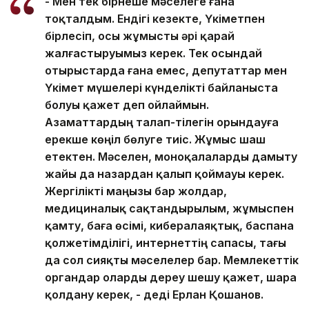
- Мен тек бірнеше мәселеге ғана
тоқталдым. Ендігі кезекте, Үкіметпен
бірлесіп, осы жұмысты әрі қарай
жалғастыруымыз керек. Тек осындай
отырыстарда ғана емес, депутаттар мен
Үкімет мүшелері күнделікті байланыста
болуы қажет деп ойлаймын.
Азаматтардың талап-тілегін орындауға
ерекше көңіл бөлуге тиіс. Жұмыс шаш
етектен. Мәселен, моноқалаларды дамыту
жайы да назардан қалып қоймауы керек.
Жергілікті маңызы бар жолдар,
медициналық сақтандырылым, жұмыспен
қамту, баға өсімі, кибералаяқтық, баспана
қолжетімділігі, интернеттің сапасы, тағы
да сол сияқты мәселелер бар. Мемлекеттік
органдар оларды дереу шешу қажет, шара
қолдану керек, - деді Ерлан Қошанов.