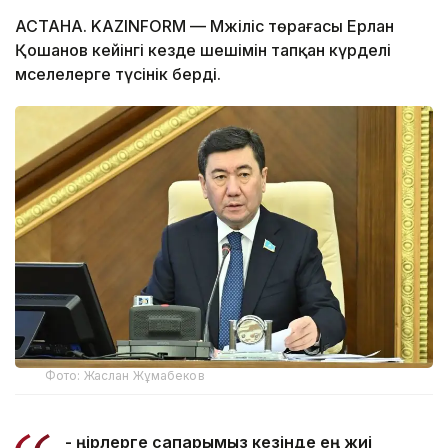
АСТАНА. KAZINFORM — Мәжіліс төрағасы Ерлан
Қошанов кейінгі кезде шешімін тапқан күрделі
мәселелерге түсінік берді.
Фото: Жаслан Жұмабеков
- Өңірлерге сапарымыз кезінде ең жиі