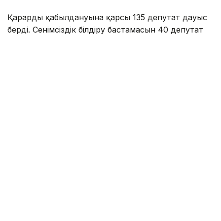
Қарардың қабылдануына қарсы 135 депутат дауыс
берді. Сенімсіздік білдіру бастамасын 40 депутат
қолдаса, бір депутат қалыс қалды.
Сербияның Халық скупщинасы – елдің бір палаталы
парламенті.
Еске сала кетейік, биыл мамыр айында Белградта
студенттердің наразылық шеруі кезінде жаппай
тәртіпсіздіктер
болған еді
.
Әлем жаңалықтары
Сербия
Парламент
Назым Бөлесова
Авторлар
06:33, 25 Шілде 2026