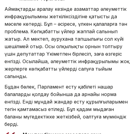
Аймақтарды аралау кезінде азаматтар әлеуметтік
инфрақұрылымның жеткіліксіздігіне қатысты да
мәселе көтерді. Бұл – әсіресе, үлкен қалаларға тән
проблема. Көпқабатты үйлер жаппай салынып
жатыр. Ал мектеп, аурухана тапшылығы сол күйі
шешілмей отыр. Осы олқылықтың орнын толтыру
үшін депутаттар Үкіметпен бірлесіп, заңға өзгеріс
енгізді. Осылайша, әлеуметтік инфрақұрылымы жоқ
жерлерге көпқабатты үйлерді салуға тыйым
салынды.
Бұдан бөлек, Парламент есту қабілеті нашар
балаларды қолдау бойынша да арнайы норма
енгізді. Енді мұндай жандар есту құрылғыларымен
тегін қамтамасыз етіледі. Бұл қадам мыңдаған
баланы мүгедектікке жеткізбей, оңалтуға мүмкіндік
берді.