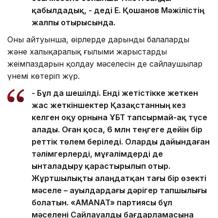
қабылдадық, - деді Е. Қошанов Мәжілістің
жалпы отырысында.
Оның айтуынша, өңірлерде дарынды балаларды
және халықаралық ғылыми жарыстардың
жеңімпаздарын қолдау мәселесін де сайлаушылар
үнемі көтеріп жүр.
- Бұл да шешілді. Енді жетістікке жеткен
жас жеткіншектер Қазақстанның кез
келген оқу орнына ҰБТ тапсырмай-ақ түсе
алады. Оған қоса, 6 млн теңгеге дейін бір
реттік төлем беріледі. Оларды дайындаған
тәлімгерлерді, мұғалімдерді де
ынталадыру қарастырылып отыр.
Жұртшылықты алаңдатқан тағы бір өзекті
мәселе – ауылдардағы дәрігер тапшылығы
болатын. «AMANAT» партиясы бұл
мәселені Сайлауалды бағдарламасына