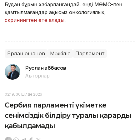
Бұдан бұрын хабарланғандай, енді МӘМС-пен
қамтылмағандар ақысыз онкологиялық
скринингтен өте алады
.
Ерлан Қошанов
Мәжіліс
Парламент
Руслан Ғаббасов
Авторлар
02:19, 30 Шілде 2026
Сербия парламенті үкіметке
сенімсіздік білдіру туралы қарарды
қабылдамады