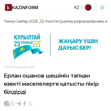
KAZINFORM
KZ
Сайлау-2026
Конституциялық реформа
Арнайы жо
Тренд:
13:54, 12 Наурыз 2025
Ерлан Қошанов шешімін тапқан
өзекті мәселелерге қатысты пікір
білдірді