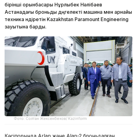
бірінші орынбасары Нұрлыбек Нәлібаев
Астанадағы броньды дөңгелекті машина мен арнайы
техника өндіретін Kazakhstan Paramount Engineering
зауытына барды.
Фото: Солтан Жексенбеков/ Kazinform
Кәсіпорында Arlan және Alan-2 броньдалған