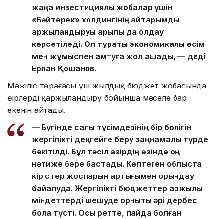
жаңа инвестициялық жобалар үшін
«Бәйтерек» холдингінің қайтарымды
қаржыландыруы арқылы да қолдау
көрсетіледі. Ол тұрақты экономикалық өсім
мен жұмыспен қамтуға жол ашады, — деді
Ерлан Қошанов.
Мәжіліс төрағасы үш жылдық бюджет жобасында
өңірлерді қаржыландыру бойынша мәселе бар
екенін айтады.
— Бүгінде салық түсімдерінің бір бөлігін
жергілікті деңгейге беру заңнамалық түрде
бекітілді. Бұл тәсіл қазірдің өзінде оң
нәтиже бере бастады. Көптеген облыста
кірістер жоспарын артығымен орындау
байқалуда. Жергілікті бюджеттер қаржылық
міндеттерді шешуде орнықты әрі дербес
бола түсті. Осы ретте, пайда болған