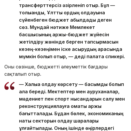
трансферттерсіз әзірленіп отыр. Бұл —
толыққанды, Ұлттық қордың қолдауына
сүйенбеген бюджет қабылдадық деген
сөз. Мұндай нәтиже Мемлекет
басшысының қаржы-бюджет жүйесін
жетілдіру жөнінде берген тапсырмасын
кезең-кезеңімен іске асырудың арқасында
мүмкін болып отыр, — деді палата спикері.
Оның сөзінше, бюджеттің әлеуметтік бағдары
сақталып отыр.
— Халыққа қолдау көрсету — басымдық болып
қала береді. Мектептер мен ауруханалар,
мәдениет пен спорт нысандарын салу мен
реконструкциялауға қомақты қаржы
бағытталады. Бұдан бөлек, экономиканың
нақты секторын қолдау шаралары
ұлғайтылады. Оның ішінде өңірлердегі