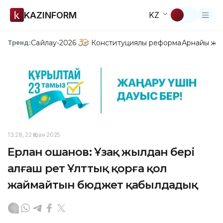
KAZINFORM
KZ
Сайлау-2026
Конституциялық реформа
Арнайы жо
Тренд:
13:28, 22 Қазан 2025
Ерлан Қошанов: Ұзақ жылдан бері
алғаш рет Ұлттық қорға қол
жаймайтын бюджет қабылдадық