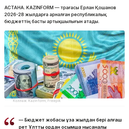
АСТАНА. KAZINFORM — төрағасы Ерлан Қошанов
2026-28 жылдарға арналған республикалық
бюджеттің басты артықшылығын атады.
Коллаж: Kazinform; Freepik
— Бюджет жобасы ұзақ жылдан бері алғаш
рет Ұлттық қордан қосымша нысаналы