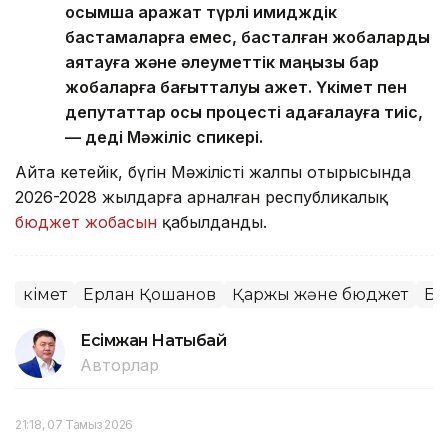
қосымша қаражат түрлі имидждік
бастамаларға емес, басталған жобаларды
аяқтауға және әлеуметтік маңызы бар
жобаларға бағытталуы қажет. Үкімет пен
депутаттар осы процесті қадағалауға тиіс,
— деді Мәжіліс спикері.
Айта кетейік, бүгін Мәжілістің жалпы отырысында
2026-2028 жылдарға арналған республикалық
бюджет жобасын
қабылданды.
Үкімет
Ерлан Қошанов
Қаржы және бюджет
Бю
Есімжан Нақтыбай
Авторлар
21:18, 07 Тамыз 2026