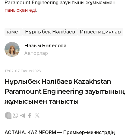
Paramount Engineering зауытының жұмысымен
танысқан еді
.
Үкімет
Нұрлыбек Нәлібаев
Инвестициялар
Назым Бөлесова
Авторлар
17:02, 07 Тамыз 2026
Нұрлыбек Нәлібаев Kazakhstan
Paramount Engineering зауытының
жұмысымен танысты
АСТАНА. KAZINFORM — Премьер-министрдің