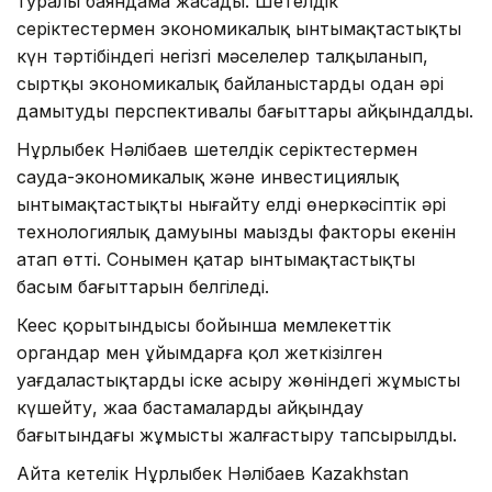
туралы баяндама жасады. Шетелдік
серіктестермен экономикалық ынтымақтастықтың
күн тәртібіндегі негізгі мәселелер талқыланып,
сыртқы экономикалық байланыстарды одан әрі
дамытудың перспективалы бағыттары айқындалды.
Нұрлыбек Нәлібаев шетелдік серіктестермен
сауда-экономикалық және инвестициялық
ынтымақтастықты нығайту елдің өнеркәсіптік әрі
технологиялық дамуының маңызды факторы екенін
атап өтті. Сонымен қатар ынтымақтастықтың
басым бағыттарын белгіледі.
Кеңес қорытындысы бойынша мемлекеттік
органдар мен ұйымдарға қол жеткізілген
уағдаластықтарды іске асыру жөніндегі жұмысты
күшейту, жаңа бастамаларды айқындау
бағытындағы жұмысты жалғастыру тапсырылды.
Айта кетелік Нұрлыбек Нәлібаев Kazakhstan