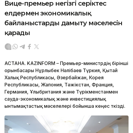
Вице-премьер негізгі серіктес
елдермен экономикалық
байланыстарды дамыту мәселесін
қарады
АСТАНА. KAZINFORM – Премьер-министрдің бірінші
орынбасары Нұрлыбек Нәлібаев Түркия, Қытай
Халық Республикасы, Әзербайжан, Корея
Республикасы, Жапония, Тәжікстан, Франция,
Германия, Ұлыбритания және Түрікменстанмен
сауда-экономикалық және инвестициялық
ынтымақтастық мәселелері бойынша кеңес өткізді.