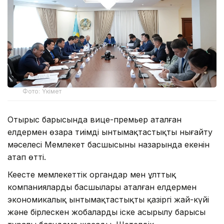
Фото: Үкімет
Отырыс барысында вице-премьер аталған
елдермен өзара тиімді ынтымақтастықты нығайту
мәселесі Мемлекет басшысының назарында екенін
атап өтті.
Кеңесте мемлекеттік органдар мен ұлттық
компаниялардың басшылары аталған елдермен
экономикалық ынтымақтастықтың қазіргі жай-күйі
және бірлескен жобалардың іске асырылу барысы