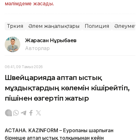
мәлімдеме жасады.
Түркия
Әлем жаңалықтары
Полиция
Әлеуметті
Жарасқан Нұрыбаев
Авторлар
06:41, 09 Тамыз 2026
Швейцарияда аптап ыстық
мұздықтардың көлемін кішірейтіп,
пішінен өзгертіп жатыр
АСТАНА. KAZINFORM – Еуропаны шарпыған
бірнеше аптап ыстық толқынынан кейін