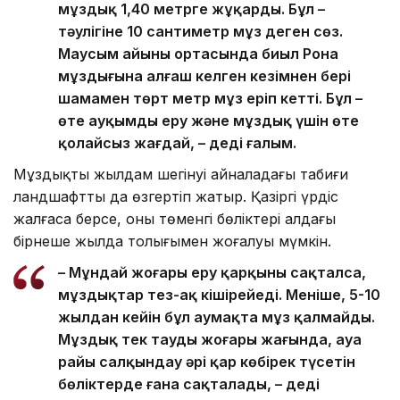
мұздық 1,40 метрге жұқарды. Бұл –
тәулігіне 10 сантиметр мұз деген сөз.
Маусым айының ортасында биыл Рона
мұздығына алғаш келген кезімнен бері
шамамен төрт метр мұз еріп кетті. Бұл –
өте ауқымды еру және мұздық үшін өте
қолайсыз жағдай, – деді ғалым.
Мұздықтың жылдам шегінуі айналадағы табиғи
ландшафтты да өзгертіп жатыр. Қазіргі үрдіс
жалғаса берсе, оның төменгі бөліктері алдағы
бірнеше жылда толығымен жоғалуы мүмкін.
– Мұндай жоғары еру қарқыны сақталса,
мұздықтар тез-ақ кішірейеді. Меніңше, 5-10
жылдан кейін бұл аумақта мұз қалмайды.
Мұздық тек таудың жоғары жағында, ауа
райы салқындау әрі қар көбірек түсетін
бөліктерде ғана сақталады, – деді