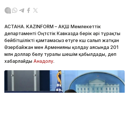
АСТАНА. KAZINFORM – АҚШ Мемлекеттік
департаменті Оңтүстік Кавказда берік әрі тұрақты
бейбітшілікті қамтамасыз етуге күш салып жатқан
Әзербайжан мен Арменияны қолдау аясында 201
млн доллар бөлу туралы шешім қабылдады, деп
хабарлайды
Анадолу
.