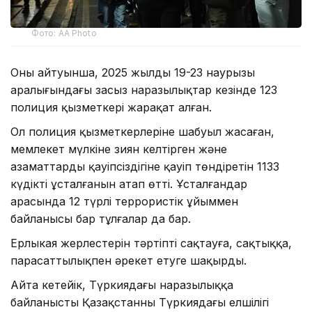
Фото: AA Photo
Оның айтуынша, 2025 жылдың 19-23 наурызы
аралығындағы заңсыз наразылықтар кезінде 123
полиция қызметкері жарақат алған.
Ол полиция қызметкерлеріне шабуыл жасаған,
мемлекет мүлкіне зиян келтірген және
азаматтардың қауіпсіздігіне қауіп төндіретін 1133
күдікті ұсталғанын атап өтті. Ұсталғандар
арасында 12 түрлі террористік ұйыммен
байланысы бар тұлғалар да бар.
Ерлыкая жерлестерін тәртіпті сақтауға, сақтыққа,
парасаттылықпен әрекет етуге шақырды.
Айта кетейік, Түркиядағы наразылыққа
байланысты Қазақстанның Түркиядағы елшілігі