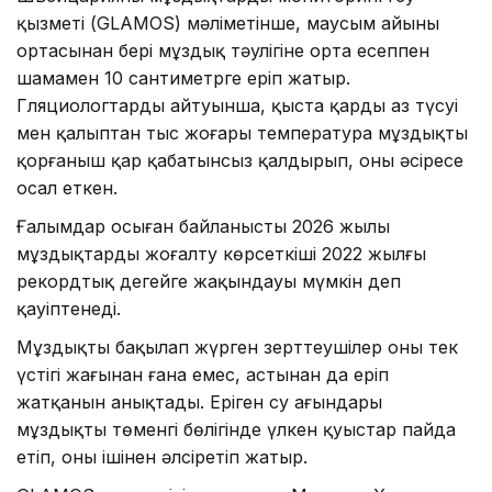
қызметі (GLAMOS) мәліметінше, маусым айының
ортасынан бері мұздық тәулігіне орта есеппен
шамамен 10 сантиметрге еріп жатыр.
Гляциологтардың айтуынша, қыста қардың аз түсуі
мен қалыптан тыс жоғары температура мұздықты
қорғаныш қар қабатынсыз қалдырып, оны әсіресе
осал еткен.
Ғалымдар осыған байланысты 2026 жылы
мұздықтардың жоғалту көрсеткіші 2022 жылғы
рекордтық деңгейге жақындауы мүмкін деп
қауіптенеді.
Мұздықты бақылап жүрген зерттеушілер оның тек
үстіңгі жағынан ғана емес, астынан да еріп
жатқанын анықтады. Еріген су ағындары
мұздықтың төменгі бөлігінде үлкен қуыстар пайда
етіп, оны ішінен әлсіретіп жатыр.