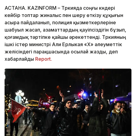
АСТАНА. KAZINFORM – Түркияда соңғы күндері
кейбір топтар жиналыс пен шеру өткізу құқығын
асыра пайдаланып, полиция қызметкерлеріне
шабуыл жасап, азаматтардың қауіпсіздігін бұзып,
қоғамдық тәртіпке қайшы әрекеттенді. Түркияның
ішкі істер министрі Али Ерлыкая «X» әлеуметтік
желісіндегі парақшасында осылай жазды, деп
хабарлайды
Report.