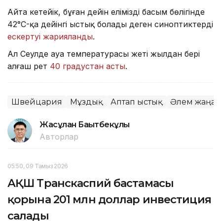
Айта кетейік, бұған дейін еліміздің басым бөлігінде
42°C-қа дейінгі ыстық болады деген синоптиктердің
ескертуі жарияланды
.
Ал Сеулде ауа температурасы жеті жылдан бері
алғаш рет
40 градустан асты
.
Швейцария
Мұздық
Аптап ыстық
Әлем жаңал
Жасұлан Бақытбекұлы
Авторлар
05:50, 09 Тамыз 2026
АҚШ Транскаспий бастамасы
қорына 201 млн доллар инвестиция
салады