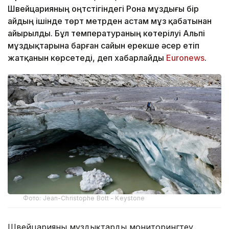
Швейцарияның оңтүстігіндегі Рона мұздығы бір
айдың ішінде төрт метрден астам мұз қабатынан
айырылды. Бұл температураның көтерілуі Альпі
мұздықтарына барған сайын ерекше әсер етіп
жатқанын көрсетеді, деп хабарлайды
Еuronews
.
Фото: Jean-Christophe Bott - Keystone
Швейцарияның мұздықтарды мониторингтеу