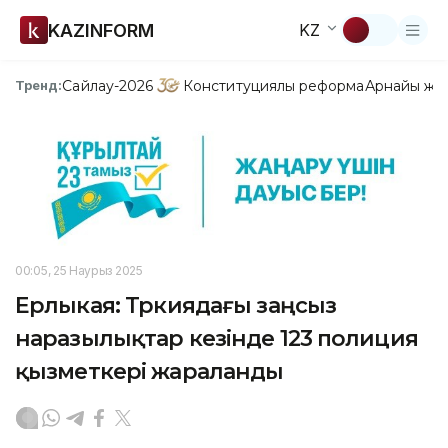
KAZINFORM
KZ
Сайлау-2026
Конституциялық реформа
Арнайы жо
Тренд:
00:05, 25 Наурыз 2025
Ерлыкая: Түркиядағы заңсыз
наразылықтар кезінде 123 полиция
қызметкері жараланды