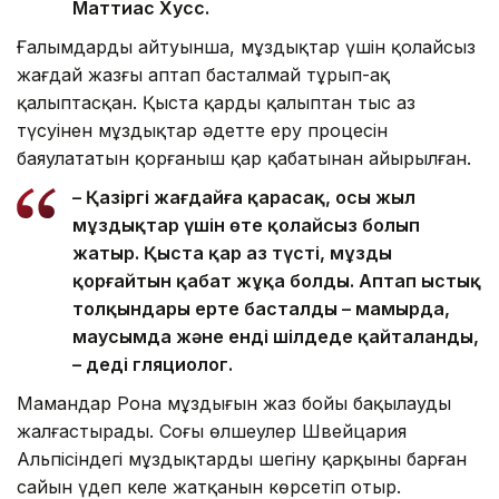
Маттиас Хусс.
Ғалымдардың айтуынша, мұздықтар үшін қолайсыз
жағдай жазғы аптап басталмай тұрып-ақ
қалыптасқан. Қыста қардың қалыптан тыс аз
түсуінен мұздықтар әдетте еру процесін
баяулататын қорғаныш қар қабатынан айырылған.
– Қазіргі жағдайға қарасақ, осы жыл
мұздықтар үшін өте қолайсыз болып
жатыр. Қыста қар аз түсті, мұзды
қорғайтын қабат жұқа болды. Аптап ыстық
толқындары ерте басталды – мамырда,
маусымда және енді шілдеде қайталанды,
– деді гляциолог.
Мамандар Рона мұздығын жаз бойы бақылауды
жалғастырады. Соңғы өлшеулер Швейцария
Альпісіндегі мұздықтардың шегіну қарқыны барған
сайын үдеп келе жатқанын көрсетіп отыр.