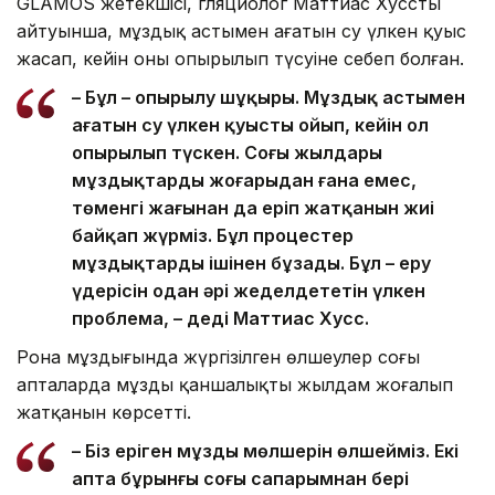
GLAMOS жетекшісі, гляциолог Маттиас Хусстың
айтуынша, мұздық астымен ағатын су үлкен қуыс
жасап, кейін оның опырылып түсуіне себеп болған.
– Бұл – опырылу шұңқыры. Мұздық астымен
ағатын су үлкен қуысты ойып, кейін ол
опырылып түскен. Соңғы жылдары
мұздықтардың жоғарыдан ғана емес,
төменгі жағынан да еріп жатқанын жиі
байқап жүрміз. Бұл процестер
мұздықтарды ішінен бұзады. Бұл – еру
үдерісін одан әрі жеделдететін үлкен
проблема, – деді Маттиас Хусс.
Рона мұздығында жүргізілген өлшеулер соңғы
апталарда мұздың қаншалықты жылдам жоғалып
жатқанын көрсетті.
– Біз еріген мұздың мөлшерін өлшейміз. Екі
апта бұрынғы соңғы сапарымнан бері