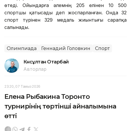
өтеді. Ойындарға әлемнің 205 елінен 10 500
спортшы қатысады деп жоспарланған. Онда 32
спорт түрінен 329 медаль жиынтығы сарапқа
салынады.
Олимпиада
Геннадий Головкин
Спорт
Күнсұлтан Отарбай
Авторлар
23:20, 07 Тамыз 2026
Елена Рыбакина Торонто
турнирінің төртінші айналымына
өтті