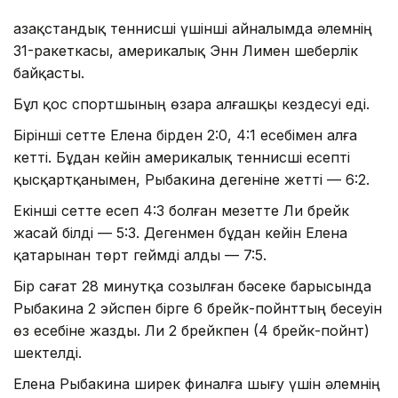
Қазақстандық теннисші үшінші айналымда әлемнің
31-ракеткасы, америкалық Энн Лимен шеберлік
байқасты.
Бұл қос спортшының өзара алғашқы кездесуі еді.
Бірінші сетте Елена бірден 2:0, 4:1 есебімен алға
кетті. Бұдан кейін америкалық теннисші есепті
қысқартқанымен, Рыбакина дегеніне жетті — 6:2.
Екінші сетте есеп 4:3 болған мезетте Ли брейк
жасай білді — 5:3. Дегенмен бұдан кейін Елена
қатарынан төрт геймді алды — 7:5.
Бір сағат 28 минутқа созылған бәсеке барысында
Рыбакина 2 эйспен бірге 6 брейк-пойнттың бесеуін
өз есебіне жазды. Ли 2 брейкпен (4 брейк-пойнт)
шектелді.
Елена Рыбакина ширек финалға шығу үшін әлемнің