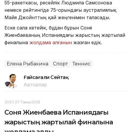
55-ракеткасы, ресейлік Людмила Самсонова
немесе рейтингіде 75-орындағы аустралиялық
Майя Джойнттың қай жеңгенімен таласады.
Еске сала кетейік, бұдан бұрын Соня
Жиенбаеваның Испаниядағы жарыстың жартылай
финалына
жолдама алғанын
жазған едік.
Елена Рыбакина
Спорт
Теннис
Ғайсағали Сейтақ
Авторлар
20:57, 07 Тамыз 2026
Соня Жиенбаева Испаниядағы
жарыстың жартылай финалына
жолдама алды