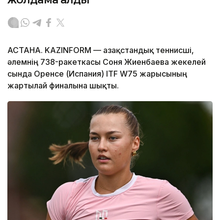
АСТАНА. KAZINFORM — Қазақстандық теннисші,
әлемнің 738-ракеткасы Соня Жиенбаева жекелей
сында Оренсе (Испания) ITF W75 жарысының
жартылай финалына шықты.