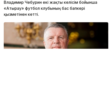
Владимир Чебурин екі жақты келісім бойынша
«Атырау» футбол клубының бас бапкері
қызметінен кетті.
Фото: ҚФФ
Бұл жөнінде команданың баспасөз қызметі мәлім
етті.