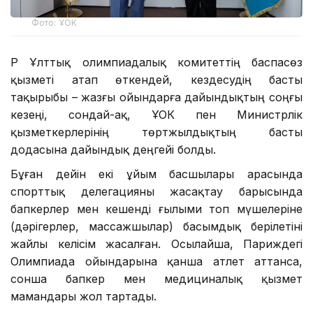
Фото: ҰОК
ҚР Ұлттық олимпиадалық комитеттің баспасөз
қызметі атап өткендей, кездесудің басты
тақырыбы – жазғы ойындарға дайындықтың соңғы
кезеңі, сондай-ақ, ҰОК пен Министрлік
қызметкерлерінің төртжылдықтың басты
додасына дайындық деңгейі болды.
Бұған дейін екі ұйым басшылары арасында
спорттық делегацияны жасақтау барысында
бапкерлер мен кешенді ғылыми топ мүшелеріне
(дәрігерлер, массажшылар) басымдық берілетіні
жайлы келісім жасалған. Осылайша, Париждегі
Олимпиада ойындарына қанша атлет аттанса,
сонша бапкер мен медициналық қызмет
мамандары жол тартады.