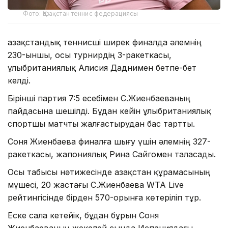
Фото: Қазақстан теннис федерациясы
Қазақстандық теннисші ширек финалда әлемнің
230-ыншы, осы турнирдің 3-ракеткасы,
ұлыбританиялық Алисия Даднимен бетпе-бет
келді.
Бірінші партия 7:5 есебімен С.Жиенбаеваның
пайдасына шешілді. Бұдан кейін ұлыбританиялық
спортшы матчты жалғастырудан бас тартты.
Соня Жиенбаева финалға шығу үшін әлемнің 327-
ракеткасы, жапониялық Рина Сайгомен таласады.
Осы табысы нәтижесінде Қазақстан құрамасының
мүшесі, 20 жастағы С.Жиенбаева WTA Live
рейтингісінде бірден 570-орынға көтеріліп тұр.
Еске сала кетейік, бұдан бұрын Соня