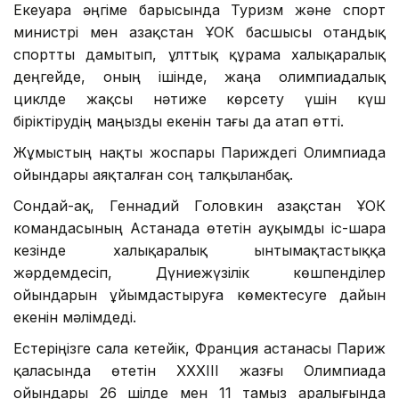
Екеуара әңгіме барысында Туризм және спорт
министрі мен Қазақстан ҰОК басшысы отандық
спортты дамытып, ұлттық құрама халықаралық
деңгейде, оның ішінде, жаңа олимпиадалық
циклде жақсы нәтиже көрсету үшін күш
біріктірудің маңызды екенін тағы да атап өтті.
Жұмыстың нақты жоспары Париждегі Олимпиада
ойындары аяқталған соң талқыланбақ.
Сондай-ақ, Геннадий Головкин Қазақстан ҰОК
командасының Астанада өтетін ауқымды іс-шара
кезінде халықаралық ынтымақтастыққа
жәрдемдесіп, Дүниежүзілік көшпенділер
ойындарын ұйымдастыруға көмектесуге дайын
екенін мәлімдеді.
Естеріңізге сала кетейік, Франция астанасы Париж
қаласында өтетін XXXIII жазғы Олимпиада
ойындары 26 шілде мен 11 тамыз аралығында