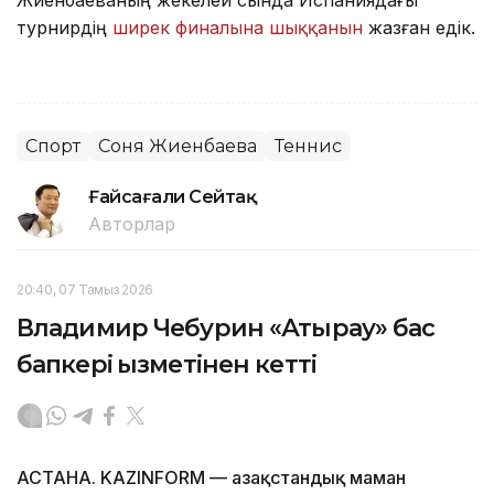
Жиенбаеваның жекелей сында Испаниядағы
турнирдің
ширек финалына шыққанын
жазған едік.
Спорт
Соня Жиенбаева
Теннис
Ғайсағали Сейтақ
Авторлар
20:40, 07 Тамыз 2026
Владимир Чебурин «Атырау» бас
бапкері қызметінен кетті
АСТАНА. KAZINFORM — Қазақстандық маман