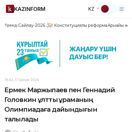
KAZINFORM
KZ
Сайлау-2026
Конституциялық реформа
Арнайы жо
Тренд:
18:42, 17 Шілде 2024
Ермек Маржықпаев пен Геннадий
Головкин ұлттық құраманың
Олимпиадаға дайындығын
талқылады