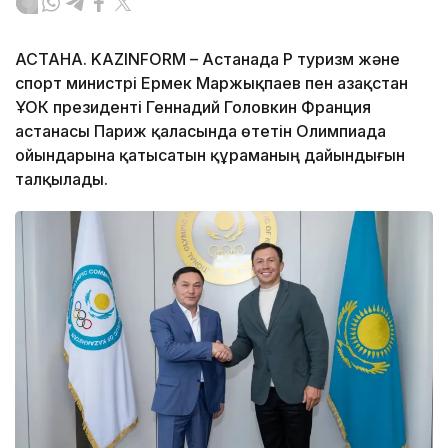
АСТАНА. KAZINFORM – Астанада ҚР туризм және
спорт министрі Ермек Маржықпаев пен Қазақстан
ҰОК президенті Геннадий Головкин Франция
астанасы Париж қаласында өтетін Олимпиада
ойындарына қатысатын құраманың дайындығын
талқылады.