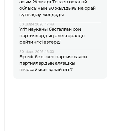
Қасым-Жомарт Тоқаев Қостанай
облысының 90 жылдығына орай
құттықтау жолдады
30 шілде 2026, 17:48
Үгіт науқаны басталған соң
партиялардың электоралды
рейтингісі өзгерді
30 шілде 2026, 16:30
Бір мінбер, жеті партия: саяси
партиялардың алғашқы
пікірсайысы қалай өтті?