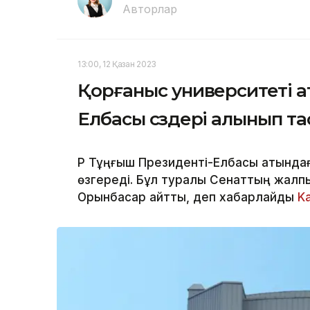
Авторлар
13:00, 12 Қазан 2023
Қорғаныс университеті 
Елбасы сөздері алынып т
ҚР Тұңғыш Президенті-Елбасы атында
өзгереді. Бұл туралы Сенаттың жалп
Орынбасар айтты, деп хабарлайды
K