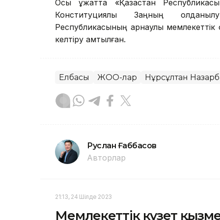
Осы құжатта «Қазақстан Республика
Конституциялық Заңның қолданыл
Республикасының арнаулы мемлекеттік
келтіру қамтылған.
Елбасы
ЖОО-лар
Нұрсұлтан Назарб
Руслан Ғаббасов
Авторлар
21:13, 24 Шілде 2023
Мемлекеттік күзет қызме