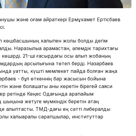
ттанушы және қоғам қайраткері Ермұхамет Ертісбаев
і.
л көшбасшының халықпен жолы болды дегім
алды. Наразылыққа қарамастан, әлемдік тарихтағы
ы көшірді. 21-ші ғасырдағы осы алып жобаның
мдардың қарсылығына төтеп берді. Назарбаев
нда қуатты, күшті мемлекет пайда болған жаңа
арбаев - бұл өткеннің бар жақсысын бойына
ететін және болашақты анық көретін бірегей саяси
ткер ретінде Кеңес Одағында қарапайым
шыңына жетуге мүмкіндік беретін қатаң
де қалыптасты. ТМД-дағы ең сәтті либералды
лық халықаралық сарапшылар, институттар