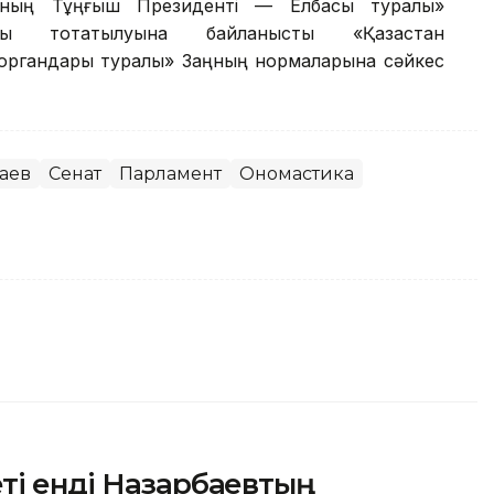
сының Тұңғыш Президенті — Елбасы туралы»
уы тоқтатылуына байланысты «Қазақстан
 органдары туралы» Заңның нормаларына сәйкес
аев
Сенат
Парламент
Ономастика
ті енді Назарбаевтың