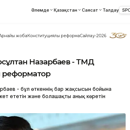
Әлемде
Қазақстан
Саясат
Талдау
SP
Арнайы жоба
Конституциялық реформа
Сайлау-2026
рсұлтан Назарбаев - ТМД
ы реформатор
рбаев - бұл өткеннің бар жақсысын бойына
рекет ететін және болашақты анық көретін