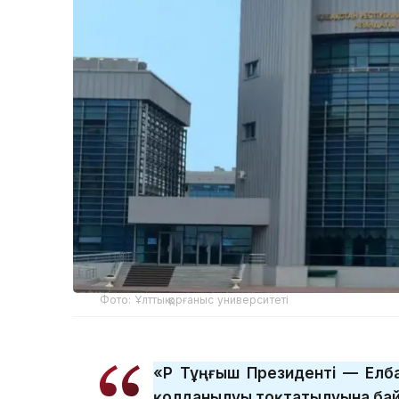
Фото: Ұлттық қорғаныс университеті
«ҚР Тұңғыш Президенті — Ел
қолданылуы тоқтатылуына бай