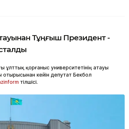
атауынан Тұңғыш Президент -
асталды
ғы ұлттық қорғаныс университетінің атауы
ы отырысынан кейін депутат Бекбол
azinform
тілшісі.