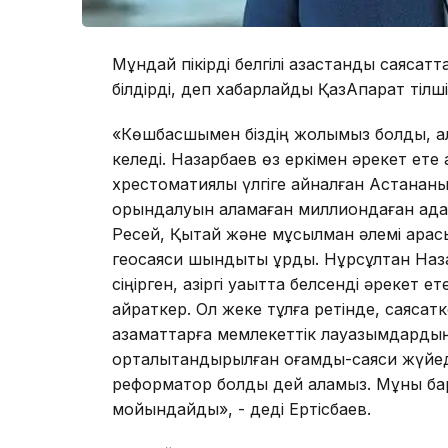
Мұндай пікірді белгілі қазақстандық саяса
білдірді, деп хабарлайды ҚазАқпарат тілшіс
«Көшбасшымен біздің жолымыз болды, а
келеді. Назарбаев өз еркімен әрекет ете 
хрестоматиялық үлгіге айналған Астанан
орындалуын қаламаған миллиондаған ада
Ресей, Қытай және мұсылман әлемі арасы
геосаяси шындықты құрды. Нұрсұлтан Наз
сіңірген, қазіргі уақытта белсенді әрекет 
қайраткер. Ол жеке тұлға ретінде, саяса
азаматтарға мемлекеттік лауазымдардың 
орталықтандырылған қоғамдық-саяси жүйе
реформатор болды дей аламыз. Мұны бар
мойындайды», - деді Ертісбаев.