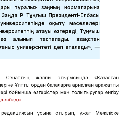
дары туралы» заңның нормаларына
 Заңда ҚР Тұңғыш Президенті-Елбасы
университетінде оқыту мәселелері
иверситеттің атауы өзгереді, Тұңғыш
өз алынып тасталады. Қазақстан
ғаныс университеті деп аталады», —
ін Сенаттың жалпы отырысында «Қазақстан
еріне Ұлттық қордан балаларға арналған қаражатты
ері бойынша өзгерістер мен толықтырулар енгізу
лданбады
.
редакциясын ұсына отырып, құжат Мәжіліске