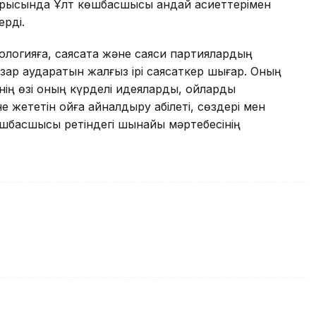
барысында Ұлт көшбасшысы қандай қасиеттерімен
ерді.
еологияға, саясатқа және саяси партиялардың
азар аударатын жалғыз ірі саясаткер шығар. Оның
нің өзі оның күрделі идеяларды, ойларды
жететін ойға айналдыру қабілеті, сөздері мен
көшбасшысы ретіндегі шынайы мәртебесінің