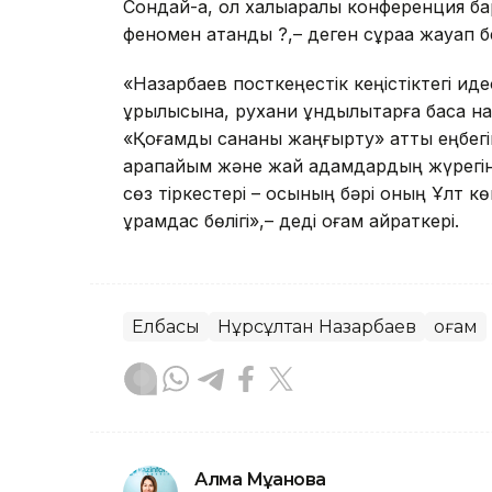
Сондай-ақ, ол халықаралық конференция 
феномен атанды ?,– деген сұрақа жауап б
«Назарбаев посткеңестік кеңістіктегі ид
құрылысына, рухани құндылықтарға баса н
«Қоғамдық сананы жаңғырту» атты еңбегі
қарапайым және жай адамдардың жүрегіне 
сөз тіркестері – осының бәрі оның Ұлт 
құрамдас бөлігі»,– деді қоғам қайраткері.
Елбасы
Нұрсұлтан Назарбаев
Қоғам
Алма Мұқанова