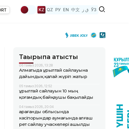
KZ
QZ
РУ
EN
中文
ق ز
ЎЗ
ORT
Тақырыпқа қатысты
06 тамыз 2026, 13:28
Алматыда Құрылтай сайлауына
дайындық қалай жүріп жатыр
05 тамыз 2026, 12:52
Құрылтай сайлауын 10 мың
қоғамдық байқаушы бақылайды
04 тамыз 2026, 20:04
Қарағанды облысында
кәсіпорындар аумағында алғаш
рет сайлау учаскелері ашылды