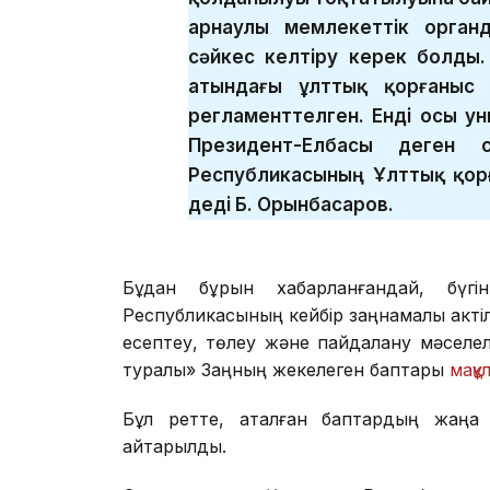
арнаулы мемлекеттік орган
сәйкес келтіру керек болды.
атындағы ұлттық қорғаныс 
регламенттелген. Енді осы ун
Президент-Елбасы деген с
Республикасының Ұлттық қор
деді Б. Орынбасаров.
Бұдан бұрын хабарланғандай, бүг
Республикасының кейбір заңнамалық актіл
есептеу, төлеу және пайдалану мәселел
туралы» Заңның жекелеген баптары
мақұ
Бұл ретте, аталған баптардың жаңа 
қайтарылды.