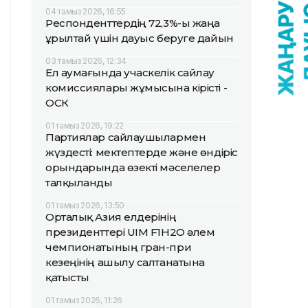
04 тамыз 2026, 16:55
Респонденттердің 72,3%-ы жаңа
Құрылтай үшін дауыс беруге дайын
03 тамыз 2026, 12:34
Ел аумағында учаскелік сайлау
комиссиялары жұмысына кірісті -
ОСК
01 тамыз 2026, 19:22
Партиялар сайлаушылармен
жүздесті: мектептерде және өндіріс
орындарында өзекті мәселелер
талқыланды
01 тамыз 2026, 13:50
Орталық Азия елдерінің
президенттері UIM F1H2O әлем
чемпионатының гран-при
кезеңінің ашылу салтанатына
қатысты
01 тамыз 2026, 11:26