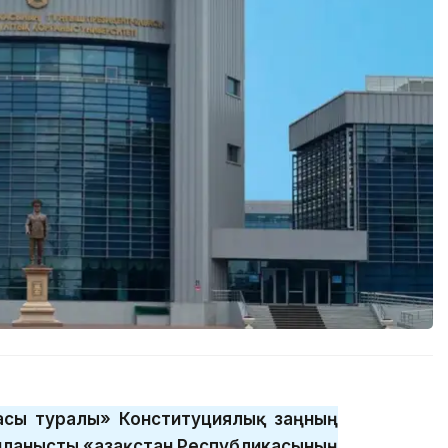
басы туралы» Конституциялық заңның
ланысты «Қазақстан Республикасының