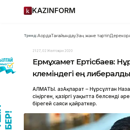
KAZINFORM
Ақорда
Тағайындау
Заң және тәртіп
Дерекқор
Тренд:
21:27, 02 Желтоқсан 2020
Ермұхамет Ертісбаев: Нұ
көлеміндегі ең либералд
АЛМАТЫ. ҚазАқпарат – Нұрсұлтан Наза
сіңірген, қазіргі уақытта белсенді ә
бірегей саяси қайраткер.