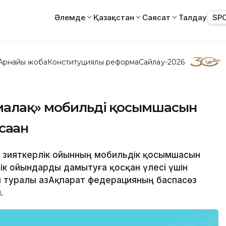
Әлемде
Қазақстан
Саясат
Талдау
SP
Арнайы жоба
Конституциялық реформа
Сайлау-2026
малақ» мобильді қосымшасын
саған
» зияткерлік ойынның мобильдік қосымшасын
ік ойындарды дамытуға қосқан үлесі үшін
л туралы ҚазАқпарат федерацияның баспасөз
.