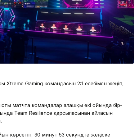
ы Xtreme Gaming командасын 2:1 есебімен жеңіп,
тысты матчта командалар алғашқы екі ойында бір-
ойында Team Resilience қарсыласынан айласын
.
йын көрсетіп, 30 минут 53 секундта жеңіске