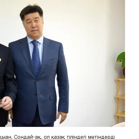
ан. Сондай-ақ, ол қазақ тіліндегі мәтіндерді