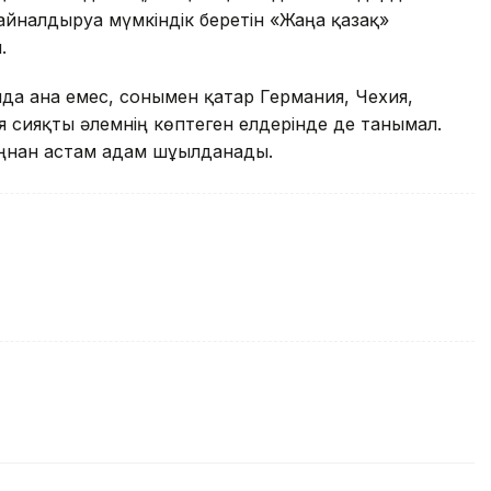
йналдыруға мүмкіндік беретін «Жаңа қазақ»
.
нда ғана емес, сонымен қатар Германия, Чехия,
 сияқты әлемнің көптеген елдерінде де танымал.
ыңнан астам адам шұғылданады.