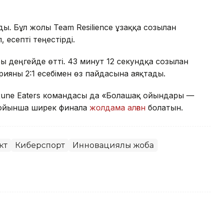
ы. Бұл жолы Team Resilience ұзаққа созылған
есепті теңестірді.
 деңгейде өтті. 43 минут 12 секундқа созылған
ерияны 2:1 есебімен өз пайдасына аяқтады.
қ Rune Eaters командасы да «Болашақ ойындары —
бойынша ширек финалға
жолдама алған
болатын.
кт
Киберспорт
Инновациялық жоба