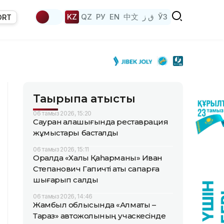
KZ
QZ
РУ
EN
中文
ق ز
ЎЗ
ORT
Тақырыпқа қатысты
06 тамыз 2026, 15:20
Сауран қалашығында реставрация
жұмыстары басталды
06 тамыз 2026, 15:11
Оралда «Халық Қаһарманы» Иван
Степанович Гапичті ақтық сапарға
шығарып салды
06 тамыз 2026, 14:46
Жамбыл облысында «Алматы –
Тараз» автожолының учаскесінде