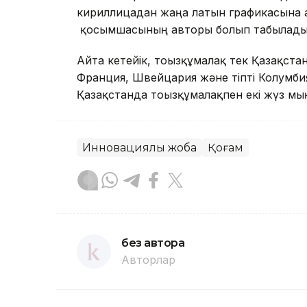
кириллицадан жаңа латын графикасына а
қосымшасының авторы болып табылады
Айта кетейік, тоғызқұмалақ тек Қазақста
Франция, Швейцария және тіпті Колумбия
Қазақстанда тоғызқұмалақпен екі жүз м
Инновациялық жоба
Қоғам
без автора
Авторлар