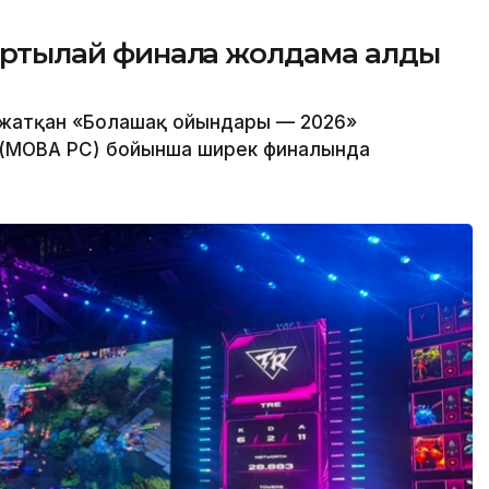
жартылай финалға жолдама алды
 жатқан «Болашақ ойындары — 2026»
2 (MOBA PC) бойынша ширек финалында