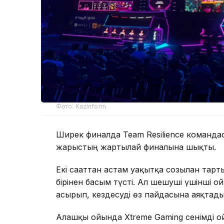
Фото: Kazinform
Ширек финалда Team Resilience командас
жарыстың жартылай финалына шықты.
Екі сағаттан астам уақытқа созылған тар
бірінен басым түсті. Ал шешуші үшінші 
асырып, кездесуді өз пайдасына аяқтады
Алғашқы ойында Xtreme Gaming сенімді о