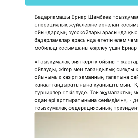
Бағдарламашы Ернар Шамбаев тоғызқұма
операциялық жүйелеріне арналған қосым
ойындардың әуесқойлары арасында қысқ
бағдарламалар арасында өтетін әлем чем
мобильді қосымшаны әзірлеу үшін Ернар 
«Тоғызқұмалақ зияткерлік ойыны - жаста
ойлауды, жігер мен табандылық сияқты қа
ойынымыз қазіргі заманның талапына сай 
қанағаттандыратынына қуаныштымын. Қа
турнирлер өткізілуде. Тоғызқұмалақтың 
одан әрі арттыратынына сенімдімін», - д
тоғызқұмалақ федерациясының президент