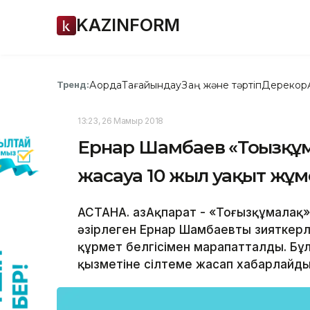
KAZINFORM
Ақорда
Тағайындау
Заң және тәртіп
Дерекқор
Тренд:
13:23, 26 Мамыр 2018
Ернар Шамбаев «Тоғызқұ
жасауға 10 жыл уақыт жұм
АСТАНА. ҚазАқпарат - «Тоғызқұмалақ
әзірлеген Ернар Шамбаевты зияткерл
құрмет белгісімен марапатталды. Бұ
қызметіне сілтеме жасап хабарлайды