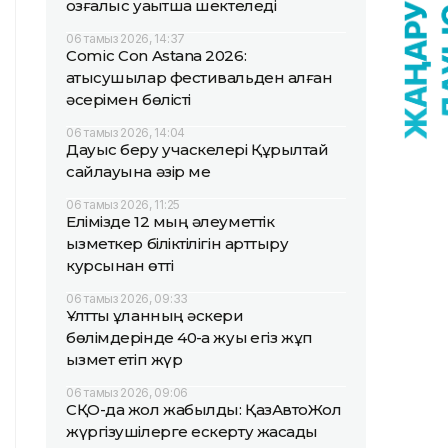
қозғалыс уақытша шектеледі
06 тамыз 2026, 14:37
Comic Con Astana 2026:
қатысушылар фестивальден алған
әсерімен бөлісті
06 тамыз 2026, 14:04
Дауыс беру учаскелері Құрылтай
сайлауына әзір ме
06 тамыз 2026, 11:25
Елімізде 12 мың әлеуметтік
қызметкер біліктілігін арттыру
курсынан өтті
06 тамыз 2026, 09:33
Ұлттық ұланның әскери
бөлімдерінде 40-қа жуық егіз жұп
қызмет етіп жүр
06 тамыз 2026, 09:06
СҚО-да жол жабылды: ҚазАвтоЖол
жүргізушілерге ескерту жасады