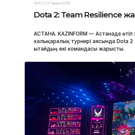
19:47, 03 Тамыз 2026
Dota 2: Team Resilience 
АСТАНА. KAZINFORM — Астанада өтіп
халықаралық турнирі аясында Dota 
Қытайдың екі командасы жарысты.