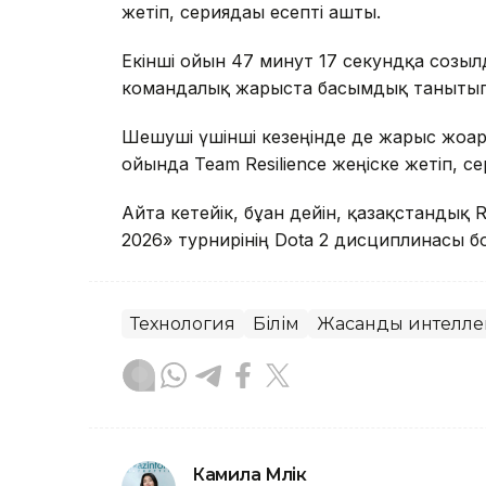
жетіп, сериядағы есепті ашты.
Екінші ойын 47 минут 17 секундқа созылд
командалық жарыста басымдық танытып, 
Шешуші үшінші кезеңінде де жарыс жоғары
ойында Team Resilience жеңіске жетіп, с
Айта кетейік, бұған дейін, қазақстанды
2026» турнирінің Dota 2 дисциплинасы 
Технология
Білім
Жасанды интелле
Камила Мүлік