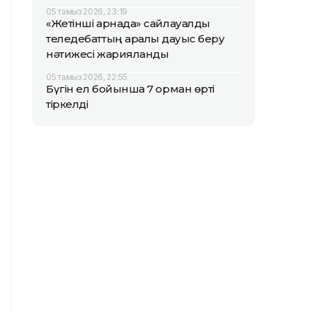
05 тамыз 2026, 23:19
«Жетінші арнада» сайлауалды
теледебаттың аралық дауыс беру
нәтижесі жарияланды
05 тамыз 2026, 22:55
Бүгін ел бойынша 7 орман өрті
тіркелді