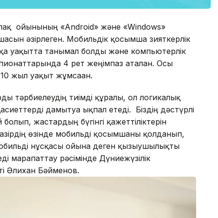
лақ ойынының «Android» және «Windows»
шасын әзірлеген. Мобильдік қосымша зияткерлік
а уақытта танымал болды және компьютерлік
пионаттарында 4 рет жеңімпаз аталған. Осы
10 жыл уақыт жұмсаған.
рды тәрбиелеудің тиімді құралы, ол логикалық
сиеттерді дамытуға ықпал етеді. Біздің дәстүрлі
болып, жастардың бүгінгі қажеттіліктерін
зірдің өзінде мобильді қосымшаны қолданып,
мобильді нұсқасы ойынға деген қызығушылықты
еді марапаттау рәсімінде Дүниежүзілік
і Әлихан Бәйменов.