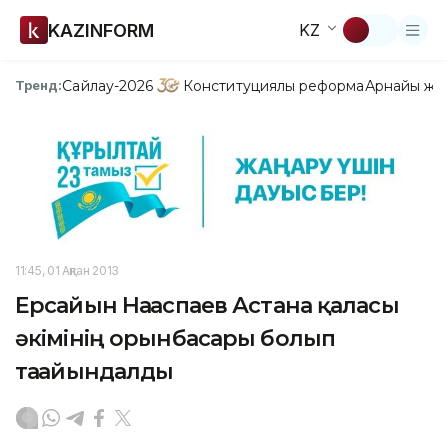
KAZINFORM
KZ
Сайлау-2026
Конституциялық реформа
Арнайы жо
Тренд:
11:45, 01 Ақпан 2013
Ерсайын Нағаспаев Астана қаласы
әкімінің орынбасары болып
тағайындалды