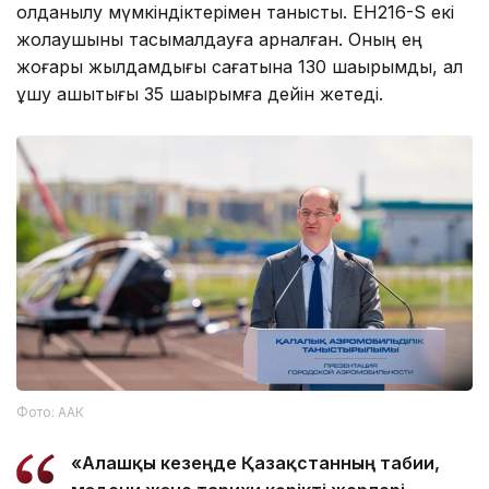
қолданылу мүмкіндіктерімен танысты. EH216-S екі
жолаушыны тасымалдауға арналған. Оның ең
жоғары жылдамдығы сағатына 130 шақырымды, ал
ұшу қашықтығы 35 шақырымға дейін жетеді.
Фото: ААК
«Алғашқы кезеңде Қазақстанның табиғи,