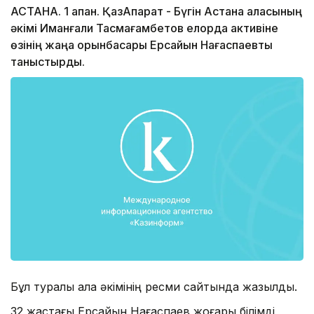
АСТАНА. 1 ақпан. ҚазАқпарат - Бүгін Астана қаласының
әкімі Иманғали Тасмағамбетов елорда активіне
өзінің жаңа орынбасары Ерсайын Нағаспаевты
таныстырды.
Бұл туралы қала әкімінің ресми сайтында жазылды.
32 жастағы Ерсайын Нағаспаев жоғары білімді,