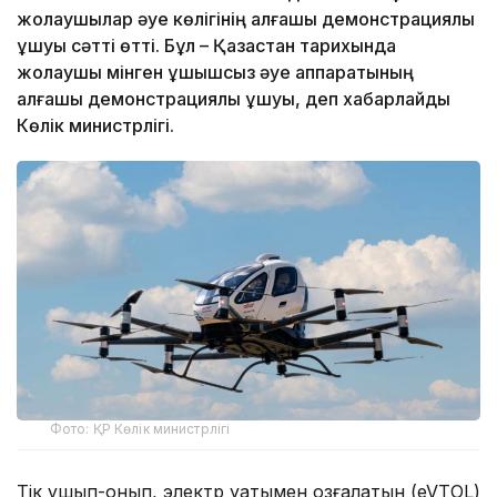
жолаушылар әуе көлігінің алғашқы демонстрациялық
ұшуы сәтті өтті. Бұл – Қазақстан тарихында
жолаушы мінген ұшқышсыз әуе аппаратының
алғашқы демонстрациялық ұшуы, деп хабарлайды
Көлік министрлігі.
Фото: ҚР Көлік министрлігі
Тік ұшып-қонып, электр қуатымен қозғалатын (eVTOL)