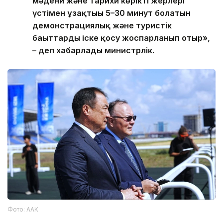
мәдени және тарихи көрікті жерлері
үстімен ұзақтығы 5–30 минут болатын
демонстрациялық және туристік
бағыттарды іске қосу жоспарланып отыр»,
– деп хабарлады министрлік.
Фото: ААК