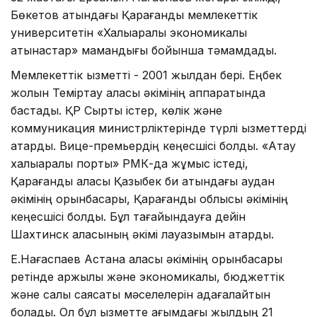
Бөкетов атындағы Қарағанды мемлекеттік
университетін «Халықаралық экономикалық
қатынастар» мамандығы бойынша тәмамдады.
Мемлекеттік қызметті - 2001 жылдан бері. Еңбек
жолын Теміртау қаласы әкімінің аппаратында
бастады. ҚР Сыртқы істер, көлік және
коммуникация министрліктерінде түрлі қызметтерді
атқарды. Вице-премьердің кеңесшісі болды. «Ақтау
халықаралық порты» РМК-да жұмыс істеді,
Қарағанды қаласы Қазыбек би атындағы аудан
әкімінің орынбасары, Қарағанды облысы әкімінің
кеңесшісі болды. Бұл тағайындауға дейін
Шахтинск қаласының әкімі лауазымын атқарды.
Е.Нағаспаев Астана қаласы әкімінің орынбасары
ретінде қаржылық және экономикалық, бюджеттік
және салық саясаты мәселелерін қадағалайтын
болады. Ол бұл қызметте ағымдағы жылдың 21