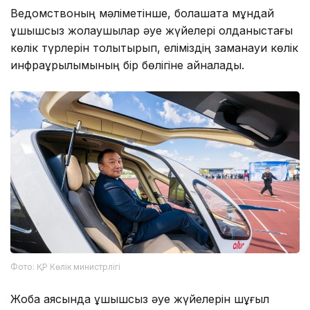
Ведомствоның мәліметінше, болашақта мұндай
ұшқышсыз жолаушылар әуе жүйелері қолданыстағы
көлік түрлерін толықтырып, еліміздің заманауи көлік
инфрақұрылымының бір бөлігіне айналады.
Фото: ҚР Көлік министрлігі
Жоба аясында ұшқышсыз әуе жүйелерін шұғыл