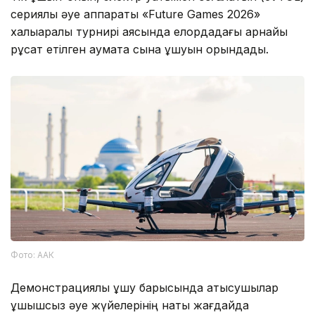
сериялық әуе аппараты «Future Games 2026»
халықаралық турнирі аясында елордадағы арнайы
рұқсат етілген аумақта сынақ ұшуын орындады.
Фото: ААК
Демонстрациялық ұшу барысында қатысушылар
ұшқышсыз әуе жүйелерінің нақты жағдайда