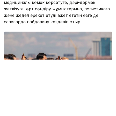
медициналық көмек көрсетуге, дәрі-дәрмек
жеткізуге, өрт сөндіру жұмыстарына, логистикаға
және жедел әрекет етуді қажет ететін өзге де
салаларда пайдалану көзделіп отыр.
Фото: ААК
Сонымен қатар Қазақстанда жолаушыларға арналған
ұшқышсыз әуе жүйелерін кезең-кезеңімен жергілікті