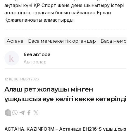
қаңтары күні ҚР Спорт және дене шынықтыру істері
агенттігінің төрағасы болып сайланған Ерлан
Қожағапановты алмастырды.
Астана
Басқа мемлекеттік органдар
Басқа мемор
без автора
Авторлар
12:18, 06 Тамыз 2026
Алғаш рет жолаушы мінген
ұшқышсыз әуе көлігі көкке көтерілді
АСТАНА. KAZINFORM – Астанада EH216-S ұшқышсыз