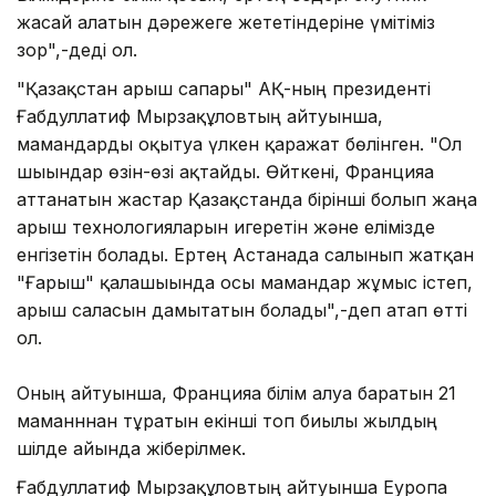
жасай алатын дәрежеге жететіндеріне үмітіміз
зор",-деді ол.
"Қазақстан ғарыш сапары" АҚ-ның президенті
Ғабдуллатиф Мырзақұловтың айтуынша,
мамандарды оқытуға үлкен қаражат бөлінген. "Ол
шығындар өзін-өзі ақтайды. Өйткені, Францияға
аттанатын жастар Қазақстанда бірінші болып жаңа
ғарыш технологияларын игеретін және елімізде
енгізетін болады. Ертең Астанада салынып жатқан
"Ғарыш" қалашығында осы мамандар жұмыс істеп,
ғарыш саласын дамытатын болады",-деп атап өтті
ол.
Оның айтуынша, Францияға білім алуға баратын 21
маманннан тұратын екінші топ биылғы жылдың
шілде айында жіберілмек.
Ғабдуллатиф Мырзақұловтың айтуынша Еуропа