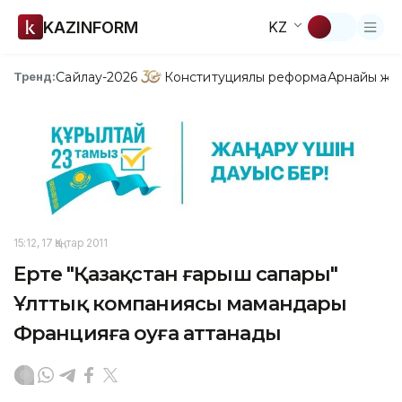
KAZINFORM
KZ
Сайлау-2026
Конституциялық реформа
Арнайы жо
Тренд:
15:12, 17 Қаңтар 2011
Ертең "Қазақстан ғарыш сапары"
Ұлттық компаниясы мамандары
Францияға оуға аттанады