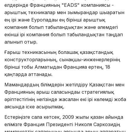
елдерінде Францияның "EADS" компаниясы -
ғарыштық техникалар мен зымырандар шығаратын
ең ірі және Еуропадағы ең бірінші ғарыштық
компания болып табылғандықтан және әлемдегі
екінші ірі компания болып табылғандықтан таңдап
алынып отыр.
Ғарыш техникасының болашақ қазақстандық
конструкторларының, сынақшы-инженерлерінің
бірінші тобы Алматыдан Францияға ертең, 18
қаңтарда аттанады.
Мамандардың білімдерін жетілдіру Қазақстан мен
Францияның ғарыш саласындағы стратегиялық
әріптестігінің негізінде жасалған екі ірі көлемді жоба
аясында іске асырылмақ.
Естеріңізге сала кетсек, 2009 жылы қазан айында
елімізге Франция Президенті Николя Саркозидің
мемлекеттік сапарының аясында ғарыш аппаратын