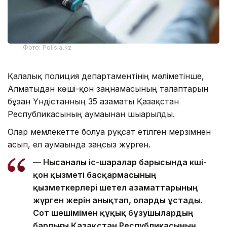
Фото: Polisia.kz
Қалалық полиция департаментінің мәліметінше,
Алматыдан көші-қон заңнамасының талаптарын
бұзған Үндістанның 35 азаматы Қазақстан
Республикасының аумағынан шығарылды.
Олар мемлекетте болуға рұқсат етілген мерзімнен
асып, ел аумағында заңсыз жүрген.
— Нысаналы іс-шаралар барысында көші-
қон қызметі басқармасының
қызметкерлері шетел азаматтарының
жүрген жерін анықтап, оларды ұстады.
Сот шешімімен құқық бұзушылардың
барлығы Қазақстан Республикасының