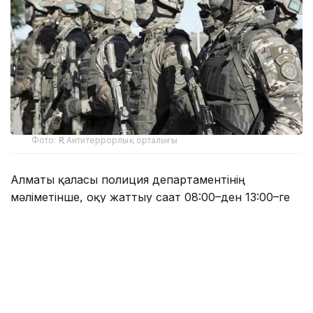
Фото: ҚР Антитеррорлық орталығы
Алматы қаласы полиция департаментінің
мәліметінше, оқу жаттығу сағат 08:00–ден 13:00–ге
дейін болады. Оның барысында адамдар көп
шоғырланатын нысандардағы түрлі ықтимал
жағдайларға жедел әрекет ету мәселелері
пысықталады.
— Осыған байланысты азаматтардан
қауіпсіздік шараларын сақтауды, сондай-