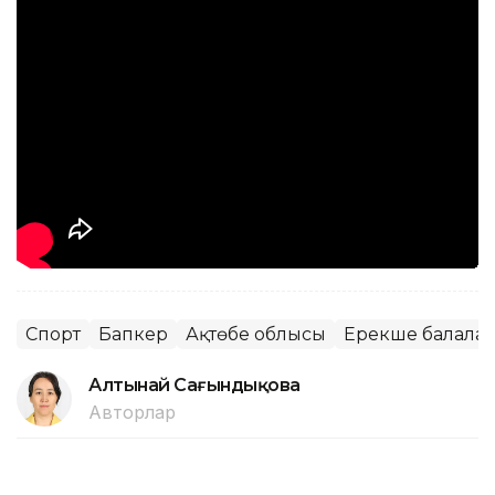
Спорт
Бапкер
Ақтөбе облысы
Ерекше балала
Алтынай Сағындықова
Авторлар