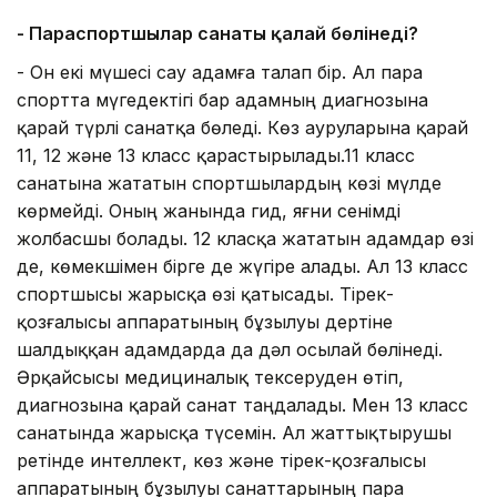
- Параспортшылар санаты қалай бөлінеді?
- Он екі мүшесі сау адамға талап бір. Ал пара
спортта мүгедектігі бар адамның диагнозына
қарай түрлі санатқа бөледі. Көз ауруларына қарай
11, 12 және 13 класс қарастырылады.11 класс
санатына жататын спортшылардың көзі мүлде
көрмейді. Оның жанында гид, яғни сенімді
жолбасшы болады. 12 класқа жататын адамдар өзі
де, көмекшімен бірге де жүгіре алады. Ал 13 класс
спортшысы жарысқа өзі қатысады. Тірек-
қозғалысы аппаратының бұзылуы дертіне
шалдыққан адамдарда да дәл осылай бөлінеді.
Әрқайсысы медициналық тексеруден өтіп,
диагнозына қарай санат таңдалады. Мен 13 класс
санатында жарысқа түсемін. Ал жаттықтырушы
ретінде интеллект, көз және тірек-қозғалысы
аппаратының бұзылуы санаттарының пара