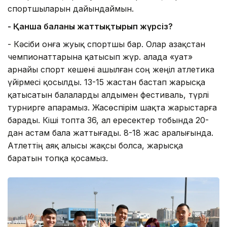
спортшыларын дайындаймын.
- Қанша баланы жаттықтырып жүрсіз?
- Кәсіби онға жуық спортшы бар. Олар Қазақстан
чемпионаттарына қатысып жүр. Қалада «Қуат»
арнайы спорт кешені ашылған соң жеңіл атлетика
үйірмесі қосылды. 13-15 жастан бастап жарысқа
қатысатын балаларды алдымен фестиваль, түрлі
турнирге апарамыз. Жасөспірім шақта жарыстарға
барады. Кіші топта 36, ал ересектер тобында 20-
дан астам бала жаттығады. 8-18 жас аралығында.
Атлеттің аяқ алысы жақсы болса, жарысқа
баратын топқа қосамыз.