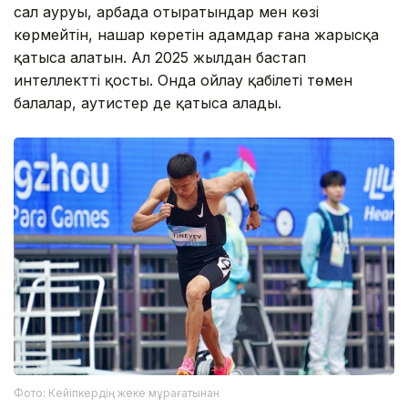
сал ауруы, арбада отыратындар мен көзі
көрмейтін, нашар көретін адамдар ғана жарысқа
қатыса алатын. Ал 2025 жылдан бастап
интеллектті қосты. Онда ойлау қабілеті төмен
балалар, аутистер де қатыса алады.
Фото: Кейіпкердің жеке мұрағатынан