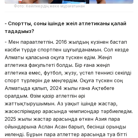
Фото: Кейіпкердің жеке мұрағатынан
- Спортты, соның ішінде жеңіл атлетиканы қалай
таңдадыңыз?
- Мен параатлетпін. 2016 жылдың күзінен бастап
кәсіби түрде спортпен шұғылданамын. Сол кезде
Алматы қаласына оқуға түскен едім. Жеңіл
атлетика факультеті болды. Бір ғана жеңіл
атлетика емес, футбол, жүзу, үстел теннисі секілді
спорт түрлерін де меңгердім. Оқуға түскен соң
Алматыда қалып, 2024 жылы ғана Ақтөбеге
оралдым. Өзім қазір атлетпін әрі
жаттықтырушымын. Аз уақыт ішінде жастар,
жасөспірімдер арасында чемпиондар тәрбиеледім.
2025 жылы жастар арасында өткен Азия пара
ойындарына Аслан Асан барып, бесінші орынды
иеленді. Бұрын пара атлеттер арасында туа бітті