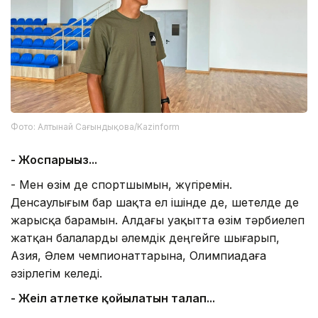
Фото: Алтынай Сағындықова/Kazinform
- Жоспарыңыз...
- Мен өзім де спортшымын, жүгіремін.
Денсаулығым бар шақта ел ішінде де, шетелде де
жарысқа барамын. Алдағы уақытта өзім тәрбиелеп
жатқан балаларды әлемдік деңгейге шығарып,
Азия, Әлем чемпионаттарына, Олимпиадаға
әзірлегім келеді.
- Жеңіл атлетке қойылатын талап...