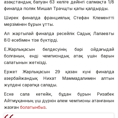
Қазақстандық балуан 63 келіге дейінгі салмақта 1/8
финалда поляк Мишал Трачщты қапы қалдырды.
Ширек финалда франциялық Стефан Клементті
мерзімінен бұрын ұтты.
Ал жартылай финалда ресейлік Садық Лалаевты
8:0 есебімен тізе бүктірді.
Е.Жарлықасын белдесуінің бәрі ойдағыдай
болғанын, енді чемпиондық атақ үшін барын
салатынын жеткізді.
Ержет Жарлықасын 29 қазан күні финалда
әзербайжандық Нихат Маммадалимен алтын
жүлдені сарапқа салады.
Еске сала кетейік, бұдан бұрын Ризабек
Айтмұқанның үш дүркін әлем чемпионы атанғанын
жазған
болатынбыз
.