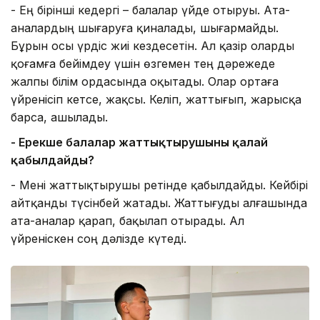
- Ең бірінші кедергі – балалар үйде отыруы. Ата-
аналардың шығаруға қиналады, шығармайды.
Бұрын осы үрдіс жиі кездесетін. Ал қазір оларды
қоғамға бейімдеу үшін өзгемен тең дәрежеде
жалпы білім ордасында оқытады. Олар ортаға
үйренісіп кетсе, жақсы. Келіп, жаттығып, жарысқа
барса, ашылады.
- Ерекше балалар жаттықтырушыны қалай
қабылдайды?
- Мені жаттықтырушы ретінде қабылдайды. Кейбірі
айтқанды түсінбей жатады. Жаттығуды алғашында
ата-аналар қарап, бақылап отырады. Ал
үйреніскен соң дәлізде күтеді.