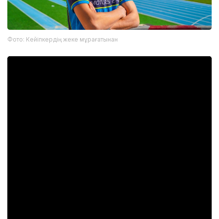
Фото: Кейіпкердің жеке мұрағатынан