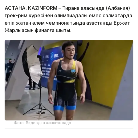
АСТАНА. KAZINFORM – Тирана қаласында (Албания)
грек-рим күресінен олимпиадалық емес салмақтарда
өтіп жатқан әлем чемпионатында қазақстандық Ержет
Жарлықасын финалға шықты.
Фото: Видеодан алынған кадр