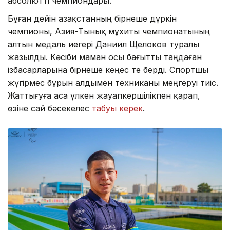
абсолютті чемпиондары.
Бұған дейін Қазақстанның бірнеше дүркін
чемпионы, Азия-Тынық мұхиты чемпионатының
алтын медаль иегері Даниил Щелоков туралы
жазылды. Кәсіби маман осы бағытты таңдаған
ізбасарларына бірнеше кеңес те берді. Спортшы
жүгірмес бұрын алдымен техниканы меңгеруі тиіс.
Жаттығуға аса үлкен жауапкершілікпен қарап,
өзіне сай бәсекелес
табуы керек
.