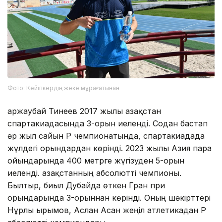
Фото: Кейіпкердің жеке мұрағатынан
Қаржаубай Тинеев 2017 жылы Қазақстан
спартакиадасында 3-орын иеленді. Содан бастап
әр жыл сайын ҚР чемпионатында, спартакиадада
жүлдегі орындардан көрінді. 2023 жылы Азия пара
ойындарында 400 метрге жүгізуден 5-орын
иеленді. Қазақстанның абсолютті чемпионы.
Былтыр, биыл Дубайда өткен Гран при
орындарында 3-орыннан көрінді. Оның шәкірттері
Нұрлы Қырымов, Аслан Асан жеңіл атлетикадан ҚР