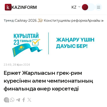
KAZINFORM
KZ
Сайлау-2026
Конституциялық реформа
Арнайы жо
Тренд:
23:49, 28 Қазан 2024
Ержет Жарлықасын грек-рим
күресінен әлем чемпионатының
финалында өнер көрсетеді