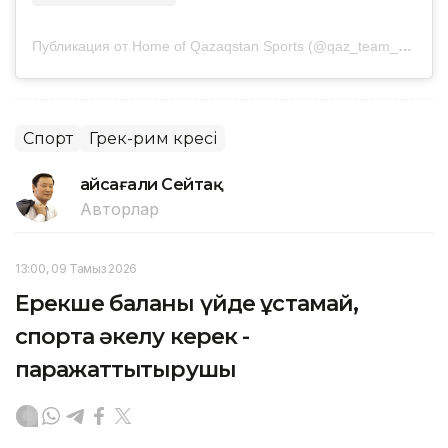
Публикация от Home of Qazaqstan Sports (@qaz_team_official)
Спорт
Грек-рим күресі
Ғайсағали Сейтақ
Авторлар
13:00, 09 Тамыз 2026
Ерекше баланы үйде ұстамай,
спортқа әкелу керек -
паражаттықтырушы