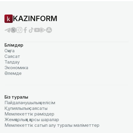
KAZINFORM
Бөлімдер
Оқиға
Саясат
Талдау
Экономика
Әлемде
Біз туралы
Пайдаланушылық келiciм
Құпиялылық саясаты
Мемлекеттік рәміздер
Жемқорлыққа қарсы шаралар
Мемлекеттік сатып алу туралы мәлiметтер