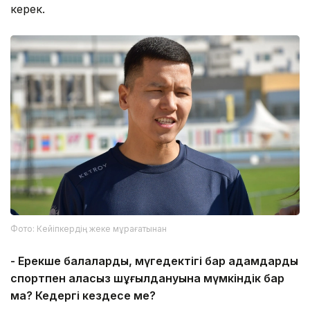
керек.
Фото: Кейіпкердің жеке мұрағатынан
- Ерекше балалардың, мүгедектігі бар адамдардың
спортпен алаңсыз шұғылдануына мүмкіндік бар
ма? Кедергі кездесе ме?