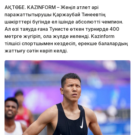
АҚТӨБЕ. KAZINFORM – Жеңіл атлет әрі
паражаттықтырушы Қаржаубай Тинеевтің
шәкірттері бүгінде ел ішінде абсолютті чемпион.
Ал өзі таяуда ғана Тунисте өткен турнирде 400
метрге жүгіріп, қола жүлде иеленді. Kazinform
тілшісі спортшымен кездесіп, ерекше балалардың
жаттығу сәтін көріп келді.