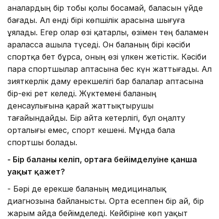
аналардың бір тобы қолы босамай, баласын үйде
бағады. Ал енді бірі көпшілік арасына шығуға
ұялады. Егер олар өзі қатарлы, өзімен тең баламен
араласса ашыла түседі. Он баланың бірі кәсіби
спортқа бет бұрса, оның өзі үлкен жетістік. Кәсіби
пара спортшылар аптасына бес күн жаттығады. Ал
зияткерлік даму ерекшелігі бар балалар аптасына
бір-екі рет келеді. Жүктемені баланың
денсаулығына қарай жаттықтырушы
тағайындайды. Бір айта кетерлігі, бұл оңалту
орталығы емес, спорт кешені. Мұнда бала
спортшы болады.
- Бір баланың келіп, ортаға бейімделуіне қанша
уақыт қажет?
- Бәрі де ерекше баланың медициналық
диагнозына байланысты. Орта есеппен бір ай, бір
жарым айда бейімделеді. Кейбіріне көп уақыт