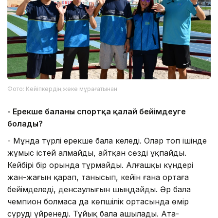
Фото: Кейіпкердің жеке мұрағатынан
- Ерекше баланы спортқа қалай бейімдеуге
болады?
- Мұнда түрлі ерекше бала келеді. Олар топ ішінде
жұмыс істей алмайды, айтқан сөзді ұқпайды.
Кейбірі бір орында тұрмайды. Алғашқы күндері
жан-жағын қарап, танысып, кейін ғана ортаға
бейімделеді, денсаулығын шыңдайды. Әр бала
чемпион болмаса да көпшілік ортасында өмір
сүруді үйренеді. Тұйық бала ашылады. Ата-