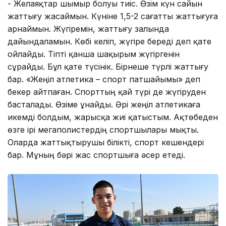
- Желаяқтар шымыр болуы тиіс. Өзім күн сайын
жаттығу жасаймын. Күніне 1,5-2 сағатты жаттығуға
арнаймын. Жүгіремін, жаттығу залында
дайындаламын. Көбі келіп, жүгіре береді деп қате
ойлайды. Тіпті қанша шақырым жүгіргенін
сұрайды. Бұл қате түсінік. Бірнеше түрлі жаттығу
бар. «Жеңіл атлетика – спорт патшайымы» деп
бекер айтпаған. Спорттың қай түрі де жүгіруден
басталады. Өзіме ұнайды. Әрі жеңіл атлетикаға
икемді болдым, жарысқа жиі қатыстым. Ақтөбеден
өзге ірі мегаполистердің спортшылары мықты.
Оларда жаттықтырушы білікті, спорт кешендері
бар. Мұның бәрі жас спортшыға әсер етеді.