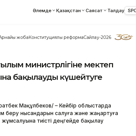
Әлемде
Қазақстан
Саясат
Талдау
SP
Арнайы жоба
Конституциялық реформа
Сайлау-2026
 ғылым министрлігіне мектеп
на бақылауды күшейтуге
Мұратбек Мақұлбеков/ – Кейбір облыстарда
лім беру нысандарын салуға және жаңартуға
 жұмсалуына тиісті деңгейде бақылау