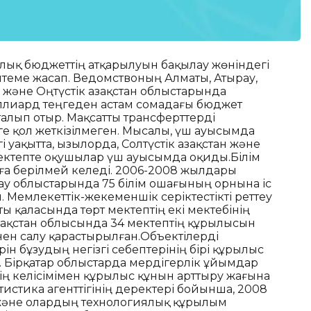
лық бюджеттің атқарылуын бақылау жөніндегі
ілтеме жасап. Ведомствоның Алматы, Атырау,
н және Оңтүстік Қазақстан облыстарында
иллиард теңгеден астам сомадағы бюджет
алып отыр. Мақсатты трансферттерді
ге қол жеткізілмеген. Мысалы, үш ауысымда
 уақытта, Қызылорда, Солтүстік Қазақстан және
 мектепте оқушылар үш ауысымда оқиды.Білім
а берілмей келеді. 2006-2008 жылдары
ырау облыстарында 75 білім ошағының орнына іс
. Мемлекеттік-жекеменшік серіктестікті реттеу
ы қаласында төрт мектептің екі мектебінің
азақстан облысында 34 мектептің құрылысын
ен салу қарастырылған.Объектілерді
н бұзудың негізгі себептерінің бірі құрылыс
 Бірқатар облыстарда мердігерлік ұйымдар
ң келісімімен құрылыс құнын арттыру жағына
тистика агенттігінің деректері бойынша, 2008
және олардың технологиялық құрылым