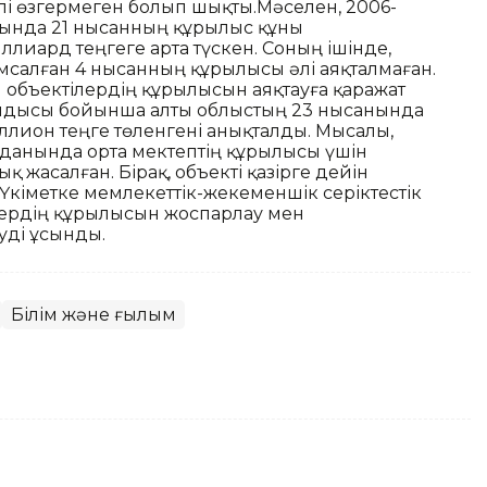
улі өзгермеген болып шықты.Мәселен, 2006-
сында 21 нысанның құрылыс құны
лиард теңгеге арта түскен. Соның ішінде,
мсалған 4 нысанның құрылысы әлі аяқталмаған.
объектілердің құрылысын аяқтауға қаражат
ндысы бойынша алты облыстың 23 нысанында
лион теңге төленгені анықталды. Мысалы,
данында орта мектептің құрылысы үшін
 жасалған. Бірақ, объекті қазірге дейін
Үкіметке мемлекеттік-жекеменшік серіктестік
лердің құрылысын жоспарлау мен
уді ұсынды.
Білім және ғылым