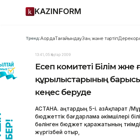
KAZINFORM
Ақорда
Тағайындау
Заң және тәртіп
Дерекқор
Тренд:
13:41, 05 Қаңтар 2009
Есеп комитеті Білім және
құрылыстарының барысы
кеңес беруде
АСТАНА. Қаңтардың 5-і. ҚазАқпарат /
бюджеттік бағдарлама әкімшілері бі
бөлінген бюджет қаражатының тиімді
жүргізбей отыр,