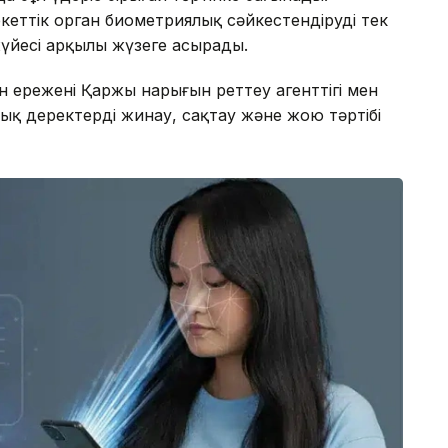
еттік орган биометриялық сәйкестендіруді тек
үйесі арқылы жүзеге асырады.
 ережені Қаржы нарығын реттеу агенттігі мен
лық деректерді жинау, сақтау және жою тәртібі