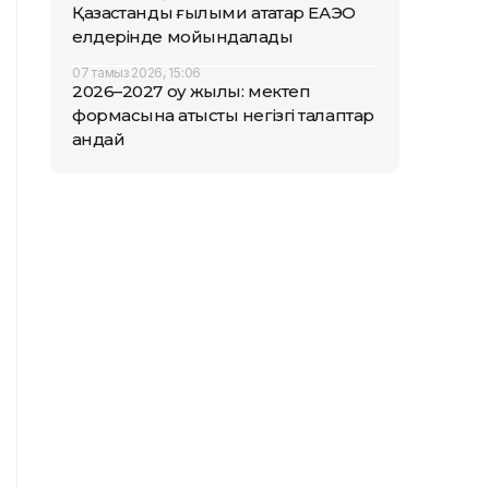
Қазақстандық ғылыми атақтар ЕАЭО
елдерінде мойындалады
07 тамыз 2026, 15:06
2026–2027 оқу жылы: мектеп
формасына қатысты негізгі талаптар
қандай