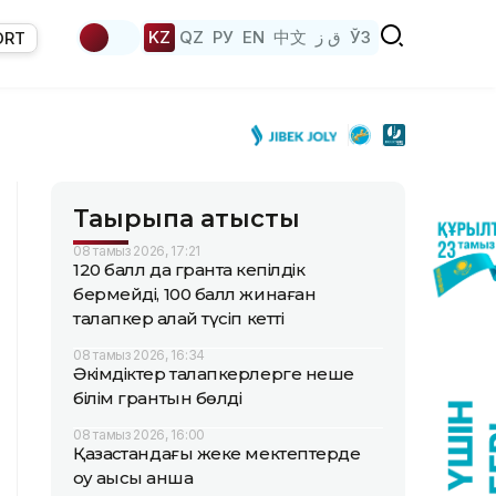
KZ
QZ
РУ
EN
中文
ق ز
ЎЗ
ORT
Тақырыпқа қатысты
08 тамыз 2026, 17:21
120 балл да грантқа кепілдік
бермейді, 100 балл жинаған
талапкер қалай түсіп кетті
08 тамыз 2026, 16:34
Әкімдіктер талапкерлерге неше
білім грантын бөлді
08 тамыз 2026, 16:00
Қазақстандағы жеке мектептерде
оқу ақысы қанша