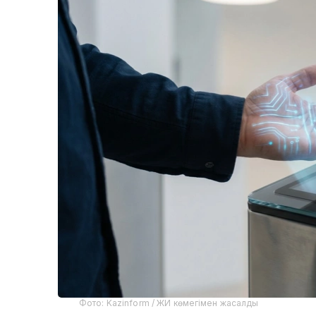
Фото: Kazinform / ЖИ көмегімен жасалды