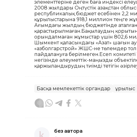
элементтеріне деген баға индексі еле
2008 жылдары Оңтүстік Қазақстан облы
республикалық бюджет есебінен 2,2 мил
құрылыстарына 918,1 миллион теңге жұ
Ағымдағы жылдың бюджетінде аталған 
қарастырылмаған.Бақылаудың қорыты
орындалмаған жұмыстар үшін 802,6 мил
Шымкент қаласындағы «Азат» шағын ау
«Қазболгарстрой» ЖШС-не төлемдер толық
пайдалануға берілмеген.Есеп комитеті 
негізінде әлеуметтік-маңызды объекті
қаржыландырудың тиімді тетігін әзірле
Басқа мемлекеттік органдар
Құрылыс
без автора