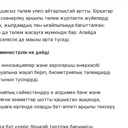
шасыз төлем үлесі айтарлықтай артты. Бірқатар
 сканерлеу арқылы төлем жүргізетін жүйелерді
н, жылдамдық пен ыңғайлылыққа бағытталған:
 да төлем жасауға мүмкіндік бар. Алайда
лесінің де маңызы арта түседі.
 министрлік не дейді
 инновациялар және аэроғарыш өнеркәсібі
 сауалына жауап беріп, биометриялық төлемдердің
тынын түсіндірді.
риялық сәйкестендіру ең алдымен банк және
 яғни азаматтар шотты қашықтан ашқанда,
аға кіргенде олардың бет-әлпеті арқылы тексеру
 бұл үдеріс бірыңғай тәртіпке бағынады.