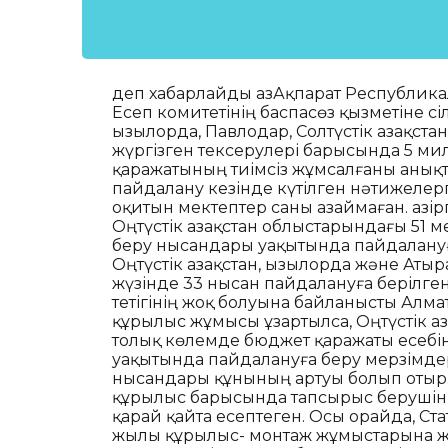
деп хабарлайды ҚазАқпарат Республика
Есеп комитетінің баспасөз қызметіне с
Қызылорда, Павлодар, Солтүстік Қазақста
жүргізген тексерулері барысында 5 м
қаражатының тиімсіз жұмсалғаны анықт
пайдалану кезінде күтілген нәтижелер
оқитын мектептер саны азаймаған. Қазіргі
Оңтүстік Қазақстан облыстарындағы 51
беру нысандары уақытында пайдалануғ
Оңтүстік Қазақстан, Қызылорда және Ат
жүзінде 33 нысан пайдалануға берілген
тетігінің жоқ болуына байланысты Алмат
құрылыс жұмысы ұзартылса, Оңтүстік Қ
толық көлемде бюджет қаражаты есебін
уақытында пайдалануға беру мерзімдері
нысандары құнының артуы болып отыр.
құрылыс барысында тапсырыс берушіні
қарай қайта есептеген. Осы орайда, Ста
жылы құрылыс- монтаж жұмыстарына 