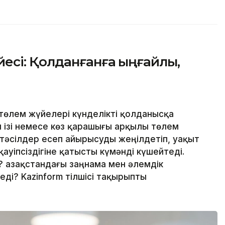
есі: Қолданғанға ыңғайлы,
төлем жүйелері күнделікті қолданысқа
ан ізі немесе көз қарашығы арқылы төлем
 тәсілдер есеп айырысуды жеңілдетіп, уақыт
ауіпсіздігіне қатысты күмәнді күшейтеді.
 Қазақстандағы заңнама мен әлемдік
ді? Kazinform тілшісі тақырыпты