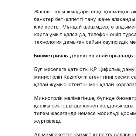
Жалпы, соңғы жылдары елде қолма-қол ақ
банктер бет-әлпетті тану және алақанды
іске қосты. Мұндай шешімдер, ең алдыме
карта ұмыт қалса да, телефон өшіп тұрса
технология дамыған сайын қауіпсіздік мәсе
Биометриялық деректер қалай қорғалады:
Бұл мәселеге қатысты ҚР Цифрлық даму,
министрлігі Kazinform агенттігінің ресми
қалай жұмыс істейтіні мен қалай қорғала
Министрлік мәліметінше, бүгінде биомет
қаржы секторында кеңінен қолданылады,
төлем жасағанда немесе мобильді қосымш
жүргізіледі.
Ал мемлекеттік қызмет көрсету саласында