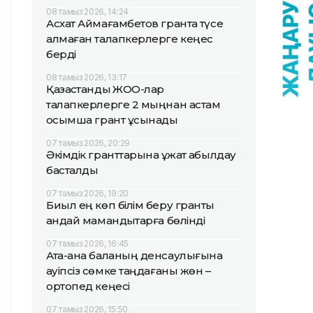
08 тамыз 2026, 14:24
Асхат Аймағамбетов грантқа түсе
алмаған талапкерлерге кеңес
берді
08 тамыз 2026, 13:17
Қазақстандық ЖОО-лар
талапкерлерге 2 мыңнан астам
қосымша грант ұсынады
07 тамыз 2026, 20:29
Әкімдік гранттарына құжат қабылдау
басталды
07 тамыз 2026, 19:20
Биыл ең көп білім беру гранты
қандай мамандықтарға бөлінді
07 тамыз 2026, 16:45
Ата-ана баланың денсаулығына
қауіпсіз сөмке таңдағаны жөн –
ортопед кеңесі
07 тамыз 2026, 15:50