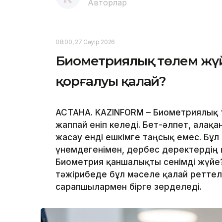
Авторлар
08:00, 27 Сәуір 2026
Биометриялық төлем жүй
қорғалуы қалай?
АСТАНА. KAZINFORM – Биометриялық 
жаппай еніп келеді. Бет-әлпет, алақ
жасау енді ешкімге таңсық емес. Бұл
үнемдегенімен, дербес деректердің қ
Биометрия қаншалықты сенімді жүйе?
тәжірибеде бұл мәселе қалай реттеле
сарапшылармен бірге зерделеді.