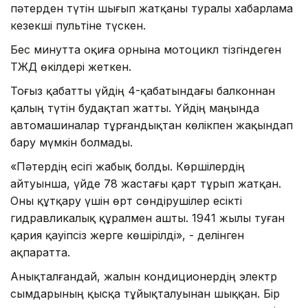
пәтерден түтін шығып жатқаны туралы хабарлама
кезекші пультіне түскен.
Бес минутта оқиға орнына мотоцикл тізгіндеген
ТЖД өкілдері жеткен.
Тоғыз қабатты үйдің 4-қабатындағы балконнан
қалың түтін будақтап жатты. Үйдің маңында
автомашиналар тұрғандықтан көлікпен жақындап
бару мүмкін болмады.
«Пәтердің есігі жабық болды. Көршілердің
айтуынша, үйде 78 жастағы қарт тұрып жатқан.
Оны құтқару үшін өрт сөндірушілер есікті
гидравликалық құралмен ашты. 1941 жылы туған
қария қауіпсіз жерге көшірілді», - делінген
ақпаратта.
Анықталғандай, жалын кондиционердің электр
сымдарының қысқа тұйықталуынан шыққан. Бір