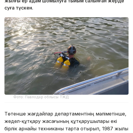
жылғы ер адам шомылуға тыйым салынған жерде
суға түскен.
Фото: Павлодар облысы ТЖД
Төтенше жағдайлар департаментінің мәліметінше,
жедел-құтқару жасағының құтқарушылары екі
бірлік арнайы техниканы тарта отырып, 1987 жылы