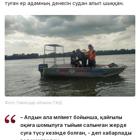
туған ер адамның денесін судан алып шыққан.
Фото: Павлодар облысы ТЖД
– Алдын ала мәлімет бойынша, қайғылы
оқиға шомылуға тыйым салынған жерде
суға түсу кезінде болған, - деп хабарлады