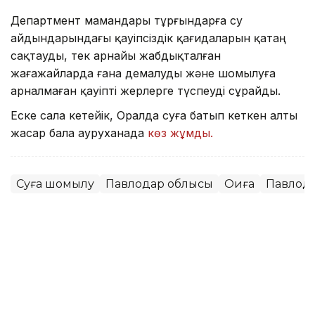
Департмент мамандары тұрғындарға су
айдындарындағы қауіпсіздік қағидаларын қатаң
сақтауды, тек арнайы жабдықталған
жағажайларда ғана демалуды және шомылуға
арналмаған қауіпті жерлерге түспеуді сұрайды.
Еске сала кетейік, Оралда суға батып кеткен алты
жасар бала ауруханада
көз жұмды.
Суға шомылу
Павлодар облысы
Оқиға
Павлод
Мұрат Аяған
Авторлар
13:52, 07 Тамыз 2026
Фельдшер Ұлдана Мырзуанның