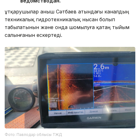
ведомстводан.
Құтқарушылар Қаныш Сәтбаев атындағы каналдың
техникалық гидротехникалық нысан болып
табылатынын және онда шомылуға қатаң тыйым
салынғанын ескертеді.
Фото: Павлодар облысы ТЖД