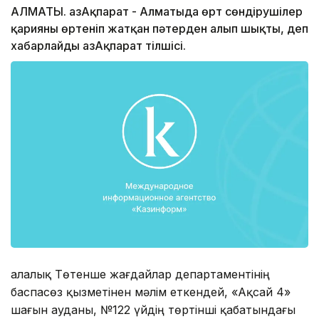
АЛМАТЫ. ҚазАқпарат - Алматыда өрт сөндірушілер
қарияны өртеніп жатқан пәтерден алып шықты, деп
хабарлайды ҚазАқпарат тілшісі.
Қалалық Төтенше жағдайлар департаментінің
баспасөз қызметінен мәлім еткендей, «Ақсай 4»
шағын ауданы, №122 үйдің төртінші қабатындағы