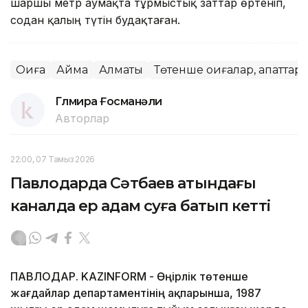
шаршы метр аумақта тұрмыстық заттар өртеніп,
содан қалың түтін будақтаған.
Оқиға
Аймақ
Алматы
Төтенше оқиғалар, апаттар
Гүлмира Ғосманәли
Авторлар
22:00, 07 Тамыз 2026
Павлодарда Сәтбаев атындағы
каналда ер адам суға батып кетті
ПАВЛОДАР. KAZINFORM - Өңірлік төтенше
жағдайлар департаментінің ақпарынша, 1987