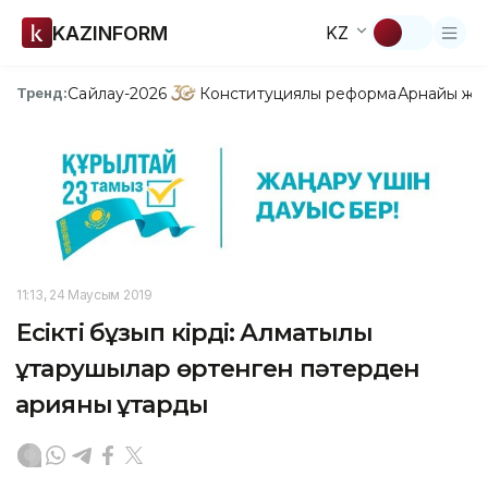
KAZINFORM
KZ
Сайлау-2026
Конституциялық реформа
Арнайы жо
Тренд:
11:13, 24 Маусым 2019
Есікті бұзып кірді: Алматылық
құтқарушылар өртенген пәтерден
қарияны құтқарды