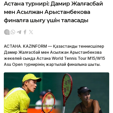
Астана турнирі: Дамир Жалғасбай
мен Асылжан Арыстанбекова
финалға шығу үшін таласады
АСТАНА. KAZINFORM — Қазақстандық теннисшілер
Дамир Жалғасбай мен Асылжан Арыстанбекова
жекелей сында Астана World Tennis Tour M15/W15
Asu Open турнирінің жартылай финалына шықты.