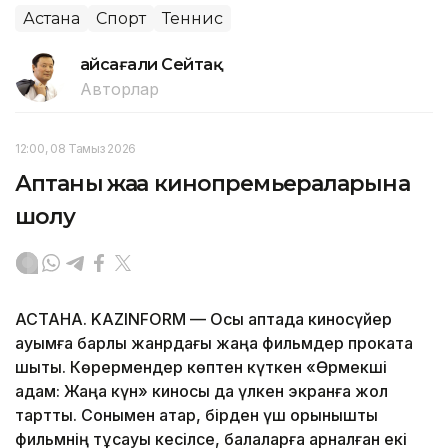
Астана
Спорт
Теннис
Ғайсағали Сейтақ
Авторлар
12:00, 08 Тамыз 2026
Аптаның жаңа кинопремьераларына
шолу
АСТАНА. KAZINFORM — Осы аптада киносүйер
қауымға барлық жанрдағы жаңа фильмдер прокатқа
шықты. Көрермендер көптен күткен «Өрмекші
адам: Жаңа күн» киносы да үлкен экранға жол
тартты. Сонымен қатар, бірден үш қорқынышты
фильмнің тұсауы кесілсе, балаларға арналған екі