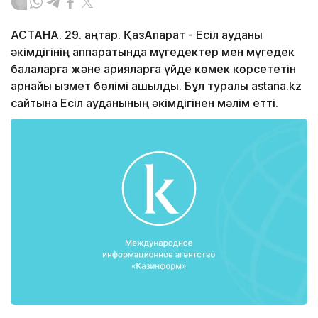
АСТАНА. 29. қаңтар. ҚазАқпарат - Есіл ауданы
әкімдігінің аппаратында мүгедектер мен мүгедек
балаларға және қарияларға үйде көмек көрсететін
арнайы қызмет бөлімі ашылды. Бұл туралы astana.kz
сайтына Есіл ауданының әкімдігінен мәлім етті.