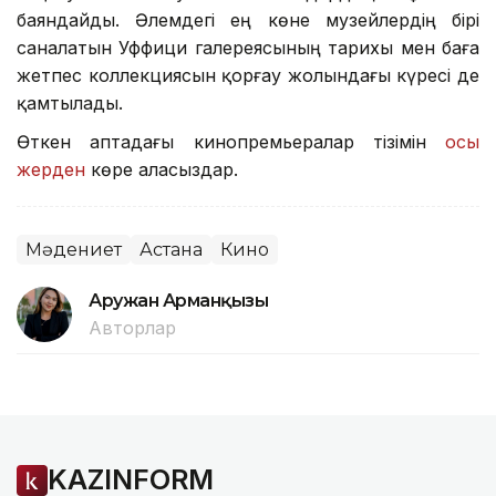
баяндайды. Әлемдегі ең көне музейлердің бірі
саналатын Уффици галереясының тарихы мен баға
жетпес коллекциясын қорғау жолындағы күресі де
қамтылады.
Өткен аптадағы кинопремьералар тізімін
осы
жерден
көре аласыздар.
Мәдениет
Астана
Кино
Аружан Арманқызы
Авторлар
KAZINFORM