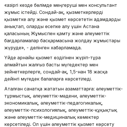
«Қазіргі кезде бөлімде меңгеруші мен консультант
жұмыс істейді. Сондай-ақ, қызметкерлерді
қызметке алу және қызмет көрсететін адамдарды
анықтап, оларды есепке алу үшін Астана
қаласының Жұмыспен қамту және әлеуметтік
бағдарламалар басқармасына жолдау жұмыстары
жүруде», - делінген хабарламада.
Үйде арнайы қызмет өздігінен жүріп-тұра
алмайтын жалғыз басты мүгедектер мен
зейнеткерлерге, сондай-ақ, 1,5-нан 18 жасқа
дейінгі мүгедек балаларға көрсетіледі.
Аталған санатқа жататын азаматтарға: әлеуметтік-
тұрмыстық, әлеуметтік-мәдени, әлеуметтік-
экономикалық, әлеуметтік-педагогикалық,
әлеуметтік-психологиялық, әлеуметтік-құқықтық
және әлеуметтік-медициналық көмектер
көрсетіледі. Ол үшін әлеуметтік қызмет көрсету