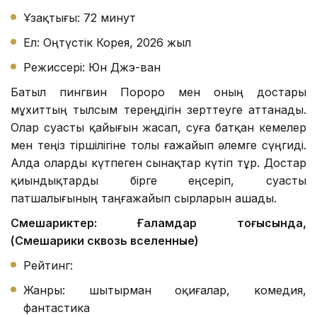
Ұзақтығы: 72 минут
Ел: Оңтүстік Корея, 2026 жыл
Режиссері: Юн Джэ-ван
Батыл пингвин Пороро мен оның достары
мұхиттың тылсым тереңдігін зерттеуге аттанады.
Олар суасты қайығын жасап, суға батқан кемелер
мен теңіз тіршілігіне толы ғажайып әлемге сүңгиді.
Алда оларды күтпеген сынақтар күтіп тұр. Достар
қиындықтарды бірге еңсеріп, суасты
патшалығының таңғажайып сырларын ашады.
Смешариктер: Ғаламдар тоғысында,
(Смешарики сквозь вселенные)
Рейтинг:
Жанры: шытырман оқиғалар, комедия,
фантастика