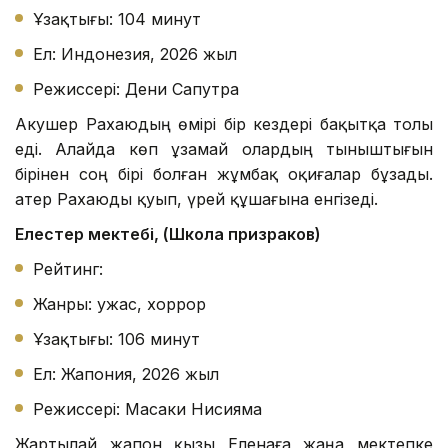
Ұзақтығы: 104 минут
Ел: Индонезия, 2026 жыл
Режиссері: Дени Сапутра
Акушер Рахаюдың өмірі бір кездері бақытқа толы
еді. Алайда көп ұзамай олардың тыныштығын
бірінен соң бірі болған жұмбақ оқиғалар бұзады.
Қатер Рахаюды қуып, үрей құшағына енгізеді.
Елестер мектебі, (Школа призраков)
Рейтинг:
Жанры: ужас, хоррор
Ұзақтығы: 106 минут
Ел: Жапония, 2026 жыл
Режиссері: Масаки Нисияма
Жартылай жапон қызы Еленаға жаңа мектепке