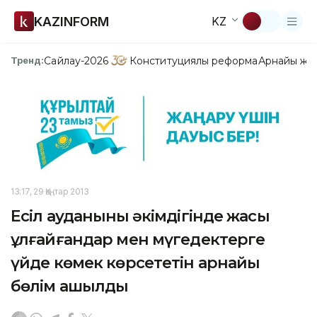
KAZINFORM
KZ
Сайлау-2026
Конституциялық реформа
Арнайы жо
Тренд:
13:17, 29 Қаңтар 2013
Есіл ауданының әкімдігінде жасы
ұлғайғандар мен мүгедектерге
үйде көмек көрсететін арнайы
бөлім ашылды