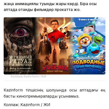
жаңа анимациялық туынды жарық көрді. Бірақ осы
аптада отандық фильмдер прокатта жоқ.
Коллаж: Kazinform / ЖИ
Kazinform тілшісінің шолуында осы аптадағы ең
басты кинопремьераларды ұсынамыз.
Коллаж: Kazinform / ЖИ