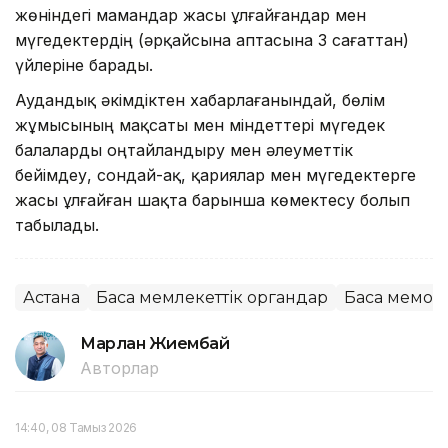
жөніндегі мамандар жасы ұлғайғандар мен
мүгедектердің (әрқайсына аптасына 3 сағаттан)
үйлеріне барады.
Аудандық әкімдіктен хабарлағанындай, бөлім
жұмысының мақсаты мен міндеттері мүгедек
балаларды оңтайландыру мен әлеуметтік
бейімдеу, сондай-ақ, қариялар мен мүгедектерге
жасы ұлғайған шақта барынша көмектесу болып
табылады.
Астана
Басқа мемлекеттік органдар
Басқа мемор
Марлан Жиембай
Авторлар
14:40, 08 Тамыз 2026