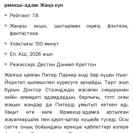
Өрмекші-адам: Жаңа күн
Рейтинг: 7.8
Жанры: экшн, шытырман оқиға, фэнтези,
фантастика
Ұзақтығы: 150 минут
Ел: АҚШ, 2026 жыл
Режиссері: Дестин Дэниел Креттон
Жалғыз қалған Питер Паркер енді бар күшін Нью-
Йорктегі қылмыспен күресуге арнайды. Төрт жыл
бұрын Доктор Стрэндждің жасаған сиқырынан
кейін әлемдегі адамдардың барлығы, тіпті оған
жақын жандар да Питерді ұмытып кеткен еді.
Уақыт өте келе Өрмекші-адамға артылған
жауапкершілік пен қауіп-қатер күшейе түседі. Осы
сәтте оның бойындағы ерекше қабілеттері өзгере