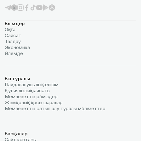
Бөлімдер
Оқиға
Саясат
Талдау
Экономика
Әлемде
Біз туралы
Пайдаланушылық келiciм
Құпиялылық саясаты
Мемлекеттік рәміздер
Жемқорлыққа қарсы шаралар
Мемлекеттік сатып алу туралы мәлiметтер
Басқалар
Сайт картасы