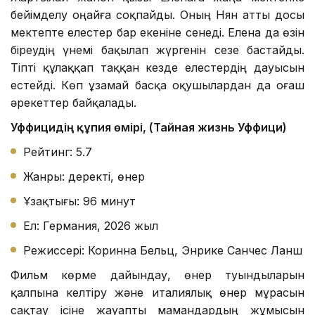
бейімделу оңайға соқпайды. Оның Нян атты досы
мектепте елестер бар екеніне сенеді. Елена да өзін
біреудің үнемі бақылап жүргенін сезе бастайды.
Тіпті құлаққап таққан кезде елестердің дауысын
естейді. Көп ұзамай басқа оқушылардан да оғаш
әрекеттер байқалады.
Уффицидің құпия өмірі, (Тайная жизнь Уффици)
Рейтинг: 5.7
Жанры: деректі, өнер
Ұзақтығы: 96 минут
Ел: Германия, 2026 жыл
Режиссері: Коринна Бельц, Энрике Санчес Ланш
Фильм көрме дайындау, өнер туындыларын
қалпына келтіру және италиялық өнер мұрасын
сақтау ісіне жауапты мамандардың жұмысын