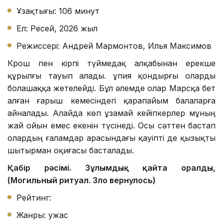
Ұзақтығы: 106 минут
Ел: Ресей, 2026 жыл
Режиссері: Андрей Мармонтов, Илья Максимов
Крош пен кірпі түймедақ алқабынан ерекше
құрылғы тауып алады. Құпия қондырғы оларды
болашаққа жетелейді. Бұл әлемде олар Марсқа бет
алған ғарыш кемесіндегі қарапайым балаларға
айналады. Алайда көп ұзамай кейіпкерлер мұның
жай ойын емес екенін түсінеді. Осы сәттен бастап
олардың ғаламдар арасындағы қауіпті де қызықты
шытырман оқиғасы басталады.
Қабір рәсімі. Зұлымдық қайта оралды,
(Могильный ритуал. Зло вернулось)
Рейтинг:
Жанры: ужас