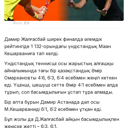
Фото: ҚТФ
Дамир Жалғасбай ширек финалда әлемдік
рейтингіде 1 132-орындағы үндістандық Маан
Кешарваниға тап келді.
Үндістандық теннисші осы жарыстың алғашқы
айналымында тағы бір қазақстандық Әмір
Омархановты 4:6, 6:3, 6:4 есебімен жеңіп кеткен
еді. Үшінші, шешуші сетте Әмір 4:1 есебімен алда
тұрып, сол басымдылығын ұстап тұра алмады.
Бір апта бұрын Дамир Астанада дәл осы
М.Кешарваниді 6:1, 6:2 есебімен ұтқан еді.
Бұл жолы да Д.Жалғасбай айқын басымдылықпен
жеңіске жетті – 6:3, 6:1.