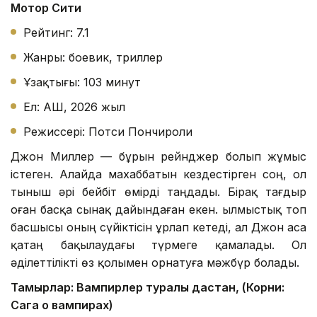
Мотор Сити
Рейтинг: 7.1
Жанры: боевик, триллер
Ұзақтығы: 103 минут
Ел: АҚШ, 2026 жыл
Режиссері: Потси Пончироли
Джон Миллер — бұрын рейнджер болып жұмыс
істеген. Алайда махаббатын кездестірген соң, ол
тыныш әрі бейбіт өмірді таңдады. Бірақ тағдыр
оған басқа сынақ дайындаған екен. Қылмыстық топ
басшысы оның сүйіктісін ұрлап кетеді, ал Джон аса
қатаң бақылаудағы түрмеге қамалады. Ол
әділеттілікті өз қолымен орнатуға мәжбүр болады.
Тамырлар: Вампирлер туралы дастан, (Корни:
Сага о вампирах)