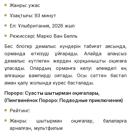
Жанры: ужас
Ұзақтығы: 93 минут
Ел: Ұлыбритания, 2026 жыл
Режиссері: Марко Ван Белль
Бес блогер демалыс күндерін табиғат аясында,
орманда өткізуді ұйғарады. Алайда алаңсыз
демалыс күтпеген жерден қорқынышты оқиғаға
ұласады. Олардың орманға келуі әлемдегі ең
алғашқы вампирді оятады. Осы сәттен бастап
аман қалу жолында күрес басталады.
Пороро: Суасты шытырман оқиғалары,
(Пингвинёнок Пороро: Подводные приключения)
Рейтинг:
Жанры: шытырман оқиғалар, балаларға
арналған, мультфильм