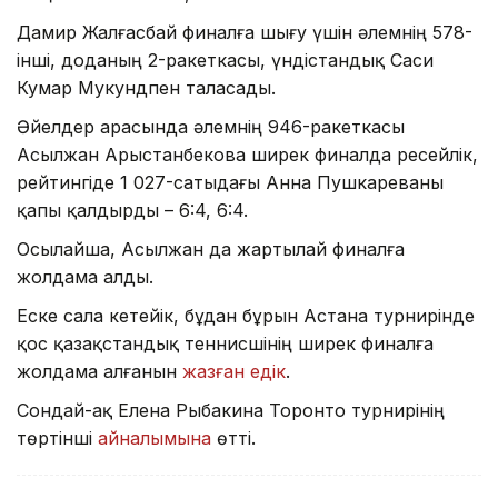
Дамир Жалғасбай финалға шығу үшін әлемнің 578-
інші, доданың 2-ракеткасы, үндістандық Саси
Кумар Мукундпен таласады.
Әйелдер арасында әлемнің 946-ракеткасы
Асылжан Арыстанбекова ширек финалда ресейлік,
рейтингіде 1 027-сатыдағы Анна Пушкареваны
қапы қалдырды – 6:4, 6:4.
Осылайша, Асылжан да жартылай финалға
жолдама алды.
Еске сала кетейік, бұдан бұрын Астана турнирінде
қос қазақстандық теннисшінің ширек финалға
жолдама алғанын
жазған едік
.
Сондай-ақ Елена Рыбакина Торонто турнирінің
төртінші
айналымына
өтті.