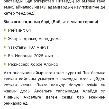
бастайды. Бұл өзгерістер Питердің өз өміріне ғана
емес, айналасындағы адамдардың қауіпсіздігіне де
қатер төндіреді.
Біз жоғалтқанның бәрі, (Всё, что мы потеряли)
Рейтинг: 6.1
Жанры: драма, мелодрама
Ұзақтығы: 107 минут
Ел: Испания, 2026 жыл
Режиссері: Хорхе Алонсо
Ата-анасынан айырылған жас суретші Лия басына
түскен қайғыны ұмытуға тырысады. Ағасы үйден
кеткен кезде, Лияға қамқор болуды өзінің ең
жақын досы Аксельге тапсырады. Алайда ол
Лияның Аксельге деген сезімі бар екенінен
бейхабар еді.