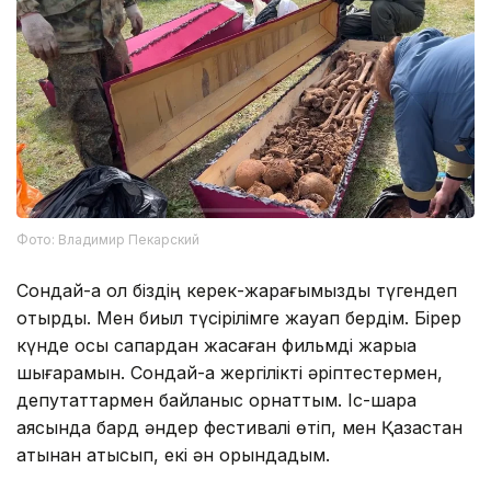
Фото: Владимир Пекарский
Сондай-ақ ол біздің керек-жарағымызды түгендеп
отырды. Мен биыл түсірілімге жауап бердім. Бірер
күнде осы сапардан жасаған фильмді жарыққа
шығарамын. Сондай-ақ жергілікті әріптестермен,
депутаттармен байланыс орнаттым. Іс-шара
аясында бард әндер фестивалі өтіп, мен Қазақстан
атынан қатысып, екі ән орындадым.