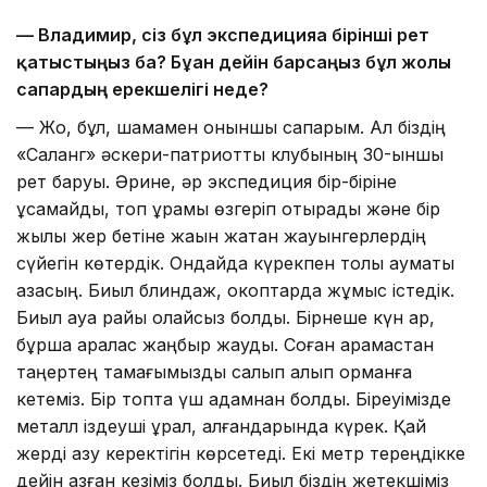
— Владимир, сіз бұл экспедицияға бірінші рет
қатыстыңыз ба? Бұған дейін барсаңыз бұл жолғы
сапардың ерекшелігі неде?
— Жоқ, бұл, шамамен оныншы сапарым. Ал біздің
«Саланг» әскери-патриоттық клубының 30-ыншы
рет баруы. Әрине, әр экспедиция бір-біріне
ұқсамайды, топ құрамы өзгеріп отырады және бір
жылы жер бетіне жақын жатқан жауынгерлердің
сүйегін көтердік. Ондайда күрекпен толық аумақты
қазасың. Биыл блиндаж, окоптарда жұмыс істедік.
Биыл ауа райы қолайсыз болды. Бірнеше күн қар,
бұршақ аралас жаңбыр жауды. Соған қарамастан
таңертең тамағымызды салып алып орманға
кетеміз. Бір топта үш адамнан болдық. Біреуімізде
металл іздеуші құрал, қалғандарында күрек. Қай
жерді қазу керектігін көрсетеді. Екі метр тереңдікке
дейін қазған кезіміз болды. Биыл біздің жетекшіміз