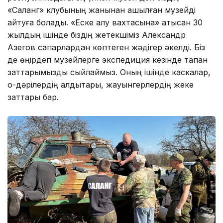
«Саланг» клубының жанынан ашылған музейді
айтуға болады. «Еске алу вахтасына» қатысқан 30
жылдың ішінде біздің жетекшіміз Александр
Азегов сапарлардан көптеген жәдігер әкелді. Біз
де өңірдегі музейлерге экспедиция кезінде тапқан
заттарымызды сыйлаймыз. Оның ішінде каскалар,
оқ-дәрілердің қалдықтары, жауынгерлердің жеке
заттары бар.