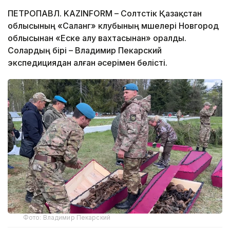
ПЕТРОПАВЛ. KAZINFORM – Солтүстік Қазақстан
облысының «Саланг» клубының мүшелері Новгород
облысынан «Еске алу вахтасынан» оралды.
Солардың бірі – Владимир Пекарский
экспедициядан алған әсерімен бөлісті.
Фото: Владимир Пекарский