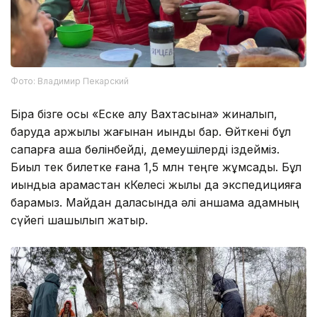
Фото: Владимир Пекарский
Бірақ бізге осы «Еске алу Вахтасына» жиналып,
баруда қаржылық жағынан қиындық бар. Өйткені бұл
сапарға ақша бөлінбейді, демеушілерді іздейміз.
Биыл тек билетке ғана 1,5 млн теңге жұмсадық. Бұл
қиындыққа қарамастан кКелесі жылы да экспедицияға
барамыз. Майдан даласында әлі қаншама адамның
сүйегі шашылып жатыр.