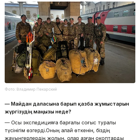
Фото: Владимир Пекарский
— Майдан даласына барып қазба жұмыстарын
жүргізудің маңызы неде?
— Осы экспедицияға барғалы соғыс туралы
түсінігім өзгерді.Оның қалай өткенін, біздің
жауынгерлердің жолын, олар қазған окоптарды