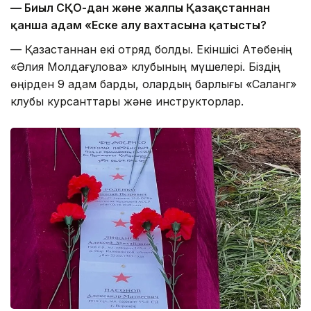
— Биыл СҚО-дан және жалпы Қазақстаннан
қанша адам «Еске алу вахтасына қатысты?
— Қазақстаннан екі отряд болдық. Екіншісі Ақтөбенің
«Әлия Молдағұлова» клубының мүшелері. Біздің
өңірден 9 адам бардық, олардың барлығы «Саланг»
клубы курсанттары және инструкторлар.