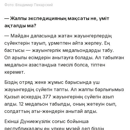
Фото: Владимир Пекарский
— Жалпы экспедицияның мақсаты не, үміт
ақталды ма?
— Майдан даласында жатқан жауынгерлердің
сүйектерін тауып, құрметпен қайта жерлеу. Ең
бастысы — жауынгерлік медальондарды табу.
Ол арқылы есімдерін анықтауға болады. Ал табылған
медальон қазақстандыққа тиесілі болса, тіптен
керемет.
Біздің отряд жеке жұмыс барысында үш
жауынгердің сүйегін тапты. Ал жалпы барлығымыз
Қызыл әскердің 377 жауынгерінің сүйегін қазып
алдық. 12 медальон табылды, оның жетеуін оқып,
солдаттың аты-жөндерін анықтай алдық.
Екінші Дүниежүзілік соғыс бойынша
республикадағы ең үлкен музей деп біздің