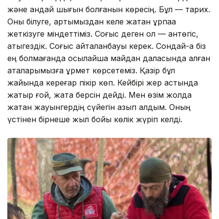
және қандай шығын болғанын көресің. Бұл — тарих.
Оны білуге, артымыздан келе жатқан ұрпаққа
жеткізуге міндеттіміз. Соғыс деген ол — қантөгіс,
қатыгездік. Соғыс қайталанбауы керек. Сондай-ақ біз
ең болмағанда осылайша майдан даласында қалған
аталарымызға құрмет көрсетеміз. Қазір бұл
жайында кереғар пікір көп. Кейбірі жер астында
жатыр ғой, жата берсін дейді. Мен өзім жолда
жатқан жауынгердің сүйегін қазып алдым. Оның
үстінен бірнеше жыл бойы көлік жүріп келді.