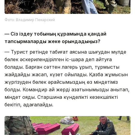
Фото: Владимир Пекарский
— Сіз іздеу тобының құрамында қандай
тапсырмаларды жеке орындадыңыз?
— Турист ретінде табиғат аясына шығудан мүлде
бөлек әскерилендірілген іс-шара деп айтуға
болады. Барған сәттен лагерь құрып, тұрмыстық
жайдайды жасап, күзет қойылады. Қазба жұмысын
жүргізуден бөлек әрқайсымыздың өз міндетіміз
болды. Командир қай жерді қазатынымызды анықтап,
міндет қояды. Старшина күнделікті кезекшілікті
бекітіп, қадағалайды.