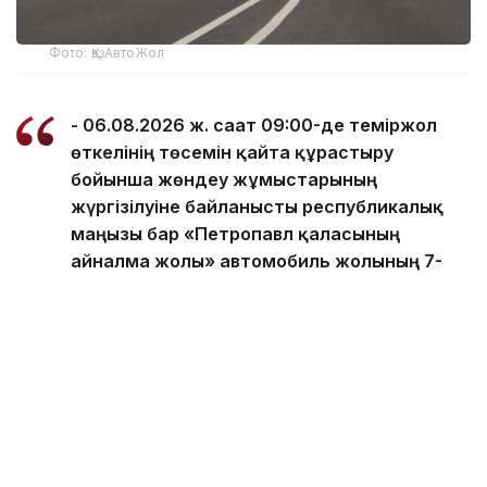
Фото: ҚазАвтоЖол
- 06.08.2026 ж. сағат 09:00-де теміржол
өткелінің төсемін қайта құрастыру
бойынша жөндеу жұмыстарының
жүргізілуіне байланысты республикалық
маңызы бар «Петропавл қаласының
айналма жолы» автомобиль жолының 7-
шақырымында автокөліктің барлық түрі
үшін көлік қозғалысына уақытша шектеу
енгізіледі, - делінген ҚазАвтоЖол
хабарламасында.
Жолды 2026 жылғы 6 тамыз сағат 18:00-де ашу
жоспарланған.
1403 байланыс орталығына хабарласып, тәулік