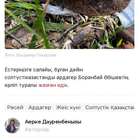
Фото: Владимир Пекарский
Естеріңізге салайық, бұған дейін
солтүстікқазақстандық ардагер Боранбай Әбішевтің
ерлігі туралы
жазған едік
.
Ресей
Ардагер
Жеңіс күні
Солтүстік Қазақстан
Ақерке Дәуренбекқызы
Авторлар