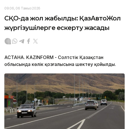
09:06, 06 Тамыз 2026
СҚО-да жол жабылды: ҚазАвтоЖол
жүргізушілерге ескерту жасады
АСТАНА. KAZINFORM - Солтүстік Қазақстан
облысында көлік қозғалысына шектеу қойылды.