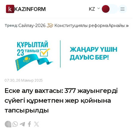
KAZINFORM
KZ
Сайлау-2026
Конституциялық реформа
Арнайы жо
Тренд:
07:30, 26 Мамыр 2025
Еске алу вахтасы: 377 жауынгердің
сүйегі құрметпен жер қойнына
тапсырылды