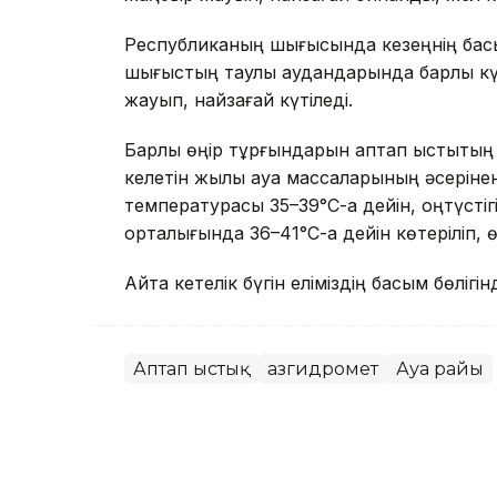
Республиканың шығысында кезеңнің басын
шығыстың таулы аудандарында барлық кү
жауып, найзағай күтіледі.
Барлық өңір тұрғындарын аптап ыстықтың 
келетін жылы ауа массаларының әсерінен
температурасы 35–39°С-қа дейін, оңтүстіг
орталығында 36–41°С-қа дейін көтеріліп, ө
Айта кетелік бүгін еліміздің басым бөл
Аптап ыстық
Қазгидромет
Ауа райы