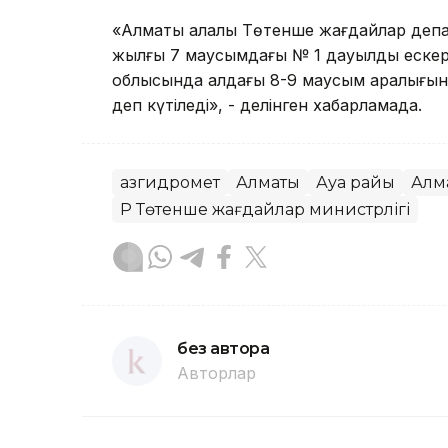
«Алматы қалалық Төтенше жағдайлар де
жылғы 7 маусымдағы № 1 дауылды ескертп
облысында алдағы 8-9 маусым аралығында
деп күтіледі», - делінген хабарламада.
Қазгидромет
Алматы
Ауа райы
Алм
ҚР Төтенше жағдайлар министрлігі
без автора
Авторлар