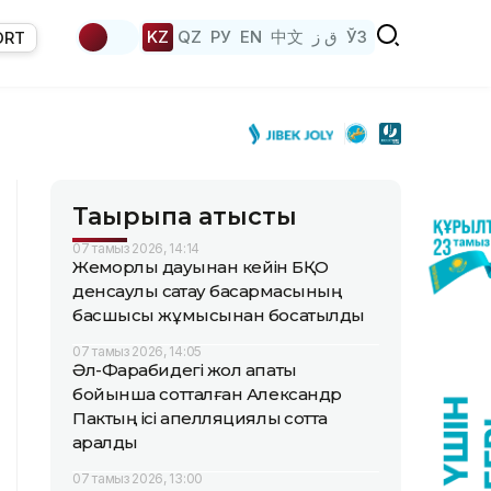
KZ
QZ
РУ
EN
中文
ق ز
ЎЗ
ORT
Тақырыпқа қатысты
07 тамыз 2026, 14:14
Жемқорлық дауынан кейін БҚО
денсаулық сақтау басқармасының
басшысы жұмысынан босатылды
07 тамыз 2026, 14:05
Әл-Фарабидегі жол апаты
бойынша сотталған Александр
Пактың ісі апелляциялық сотта
қаралды
07 тамыз 2026, 13:00