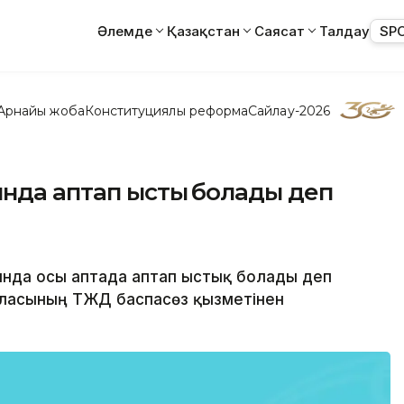
Әлемде
Қазақстан
Саясат
Талдау
SP
Арнайы жоба
Конституциялық реформа
Сайлау-2026
нда аптап ыстық болады деп
ында осы аптада аптап ыстық болады деп
қаласының ТЖД баспасөз қызметінен