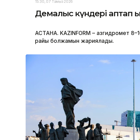
15:30, 07 Тамыз 2026
Демалыс күндері аптап ыс
АСТАНА. KAZINFORM – Қазгидромет 8–1
райы болжамын жариялады.