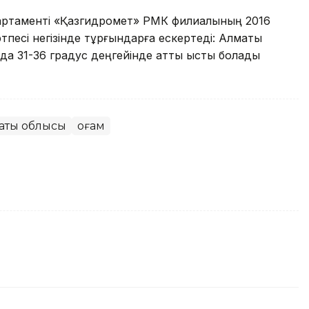
партаменті «Қазгидромет» РМК филиалының 2016
есі негізінде тұрғындарға ескертеді: Алматы
 31-36 градус деңгейінде қатты ыстық болады
аты облысы
Қоғам