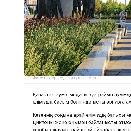
Фото: Виктор Федюнин / Kazinform
Қазақстан аумағындағы ауа райын ауқым
еліміздің басым бөлігінде ыстық әрі құрғақ а
Кезеңнің соңына қарай еліміздің батысы 
циклоны және онымен байланысты атмосф
жаңбыр жауып, найзағай ойнайды, жел кү