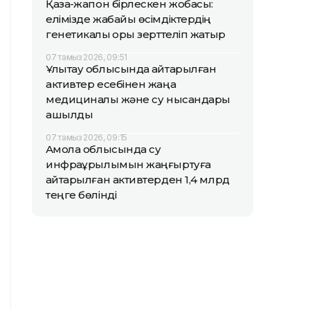
Қазақ-жапон бірлескен жобасы:
елімізде жабайы өсімдіктердің
генетикалық қоры зерттеліп жатыр
07 тамыз 2026, 09:51
Ұлытау облысында қайтарылған
активтер есебінен жаңа
медициналық және су нысандары
ашылды
07 тамыз 2026, 09:15
Ақмола облысында су
инфрақұрылымын жаңғыртуға
қайтарылған активтерден 1,4 млрд
теңге бөлінді