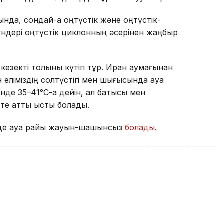
да, сондай-ақ оңтүстік және оңтүстік-
ндері оңтүстік циклонның әсерінен жаңбыр
кезекті толқыны күтіп тұр. Иран аумағынан
 еліміздің солтүстігі мен шығысында ауа
інде 35–41°С-қа дейін, ал батысы мен
те қатты ыстық болады.
ігінде ауа райы жауын-шашынсыз
болады
.