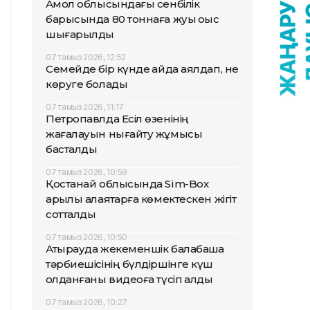
Ақмол облысындағы сенбілік
барысында 80 тоннаға жуық қоқыс
шығарылды
07 тамыз 2026, 12:52
Семейде бір күнде қайда аялдап, не
көруге болады
07 тамыз 2026, 11:17
Петропавлда Есіл өзенінің
жағалауын нығайту жұмысы
басталды
07 тамыз 2026, 10:59
Қостанай облысында Sim-Box
арқылы алаяқтарға көмектескен жігіт
сотталды
07 тамыз 2026, 10:50
Атырауда жекеменшік балабақша
тәрбиешісінің бүлдіршінге күш
қолданғаны видеоға түсіп қалды
07 тамыз 2026, 10:27