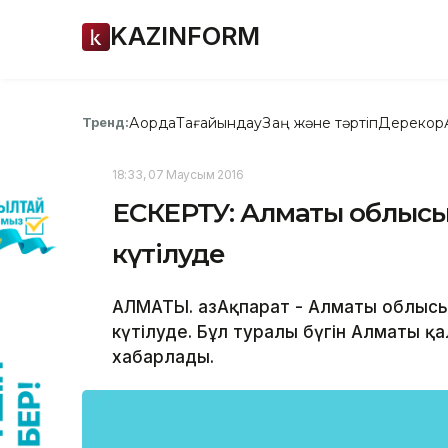
KAZINFORM
Ақорда
Тағайындау
Заң және тәртіп
Дерекқор
Тренд:
18:33, 07 Маусым 2016
ЕСКЕРТУ: Алматы облысы
күтілуде
АЛМАТЫ. ҚазАқпарат - Алматы облыс
күтілуде. Бұл туралы бүгін Алматы 
хабарлады.