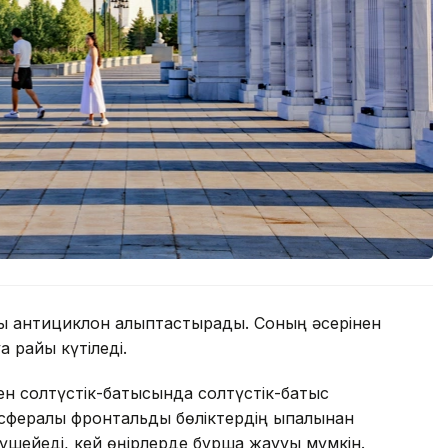
ды антициклон қалыптастырады. Соның әсерінен
уа райы күтіледі.
мен солтүстік-батысында солтүстік-батыс
ералық фронтальды бөліктердің ықпалынан
шейеді, кей өңірлерде бұршақ жаууы мүмкін.