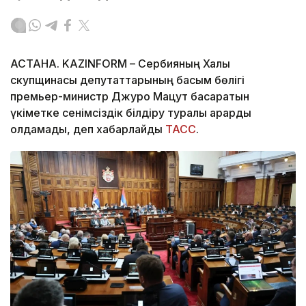
АСТАНА. KAZINFORM – Сербияның Халық
скупщинасы депутаттарының басым бөлігі
премьер-министр Джуро Мацут басқаратын
үкіметке сенімсіздік білдіру туралы қарарды
қолдамады, деп хабарлайды
ТАСС
.