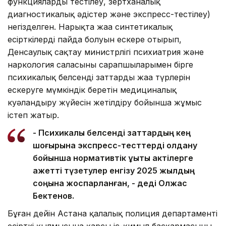
функцияларды тестілеу, зертханалық
диагностикалық әдістер және экспресс-тестілеу)
негізделген. Нарықта жаңа синтетикалық
есірткілердің пайда болуын ескере отырып,
Денсаулық сақтау министрлігі психиатрия және
наркология саласының сарапшыларымен бірге
психикалық белсенді заттардың жаңа түрлерін
ескеруге мүмкіндік беретін медициналық
куәландыру жүйесін жетілдіру бойынша жұмыс
істеп жатыр.
- Психикалық белсенді заттардың кең
шоғырына экспресс-тесттерді қолдану
бойынша нормативтік құқықтық актілерге
қажетті түзетулер енгізу 2025 жылдың
соңына жоспарланған, - деді Олжас
Бектенов.
Бұған дейін Астана қалалық полиция департаменті
есірткі қылмысына қарсы іс-қимыл басқармасының