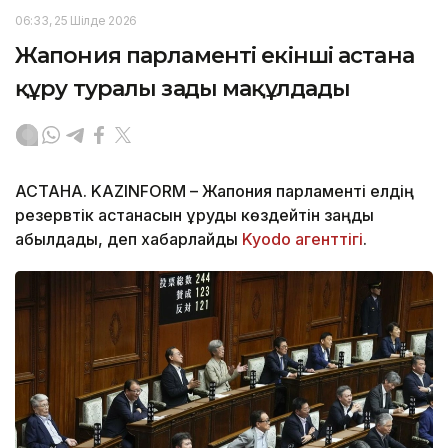
06:33, 25 Шілде 2026
Жапония парламенті екінші астана
құру туралы заңды мақұлдады
АСТАНА. KAZINFORM – Жапония парламенті елдің
резервтік астанасын құруды көздейтін заңды
қабылдады, деп хабарлайды
Kyodo агенттігі
.