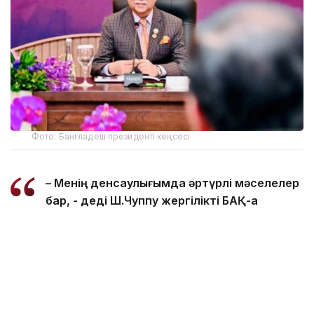
Фото: Бангладеш президенті кеңсесі
– Менің денсаулығымда әртүрлі мәселелер
бар, - деді Ш.Чуппу жергілікті БАҚ-қа
отставкаға кету себебі туралы сұраққа
жауап бере отырып.
Бангладеш Конституциясына сәйкес, Парламент
спикері жаңа президент сайланғанға дейін
президенттің міндетін уақытша атқарады.