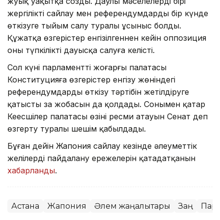
жуық уақытқа созды. Даулы мәселелердің бірі
жергілікті сайлау мен референдумдарды бір күнде
өткізуге тыйым салу туралы ұсыныс болды.
Құжатқа өзгерістер енгізілгеннен кейін оппозиция
оны түпкілікті дауысқа салуға келісті.
Сол күні парламенттің жоғарғы палатасы
Конституцияға өзгерістер енгізу жөніндегі
референдумдарды өткізу тәртібін жетілдіруге
қатысты заң жобасын да қолдады. Сонымен қатар
Кеңесшілер палатасы өзінің ресми атауын Сенат деп
өзгерту туралы шешім қабылдады.
Бұған дейін Жапония сайлау кезінде әлеуметтік
желілерді пайдалану ережелерін қатаңдатқанын
хабарланды
.
Астана
Жапония
Әлем жаңалықтары
Заң
Пар