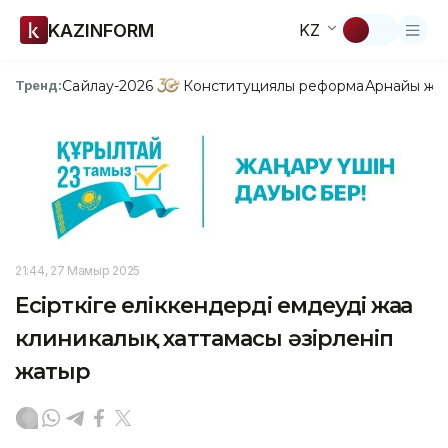
KAZINFORM
KZ
Сайлау-2026
Конституциялық реформа
Арнайы жо
Тренд:
21:44, 27 Мамыр 2025
Есірткіге еліккендерді емдеудің жаңа
клиникалық хаттамасы әзірленіп
жатыр