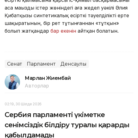
аса маңызды істер жөніндегі аға жедел уәкілі Әлия
Қибатқызы синтетикалық есірткі тәуелділікті ерте
шақыратынын, бір рет тұтынғаннан «тұтқын»
болып жатқандар
бар екенін
айтқан болатын.
Сенат
Парламент
Денсаулық
Марлан Жиембай
Авторлар
02:19, 30 Шілде 2026
Сербия парламенті үкіметке
сенімсіздік білдіру туралы қарарды
қабылдамады