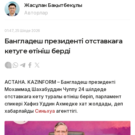
Жасұлан Бақытбекұлы
Авторлар
01:47, 25 Шілде 2026
Бангладеш президенті отставкаға
кетуге өтініш берді
АСТАНА. KAZINFORM – Бангладеш президенті
Мохаммад Шахабуддин Чуппу 24 шілдеде
отставкаға кету туралы өтініш беріп, парламент
спикері Хафиз Уддин Ахмедке хат жолдады, деп
хабарлайды
Синьхуа
агенттігі.