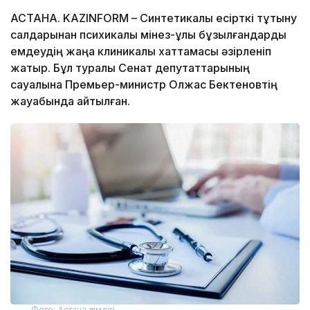
АСТАНА. KAZINFORM – Синтетикалық есірткі тұтыну
салдарынан психикалық мінез-құлқы бұзылғандарды
емдеудің жаңа клиникалық хаттамасы әзірленіп
жатыр. Бұл туралы Сенат депутаттарының
сауалына Премьер-министр Олжас Бектеновтің
жауабында айтылған.
Фото: Астана әкімдігі