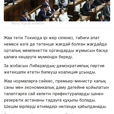
Фото: Kyodo агенттігі
Жаңа тетік Токиода ірі жер сілкінісі, табиғи апат
немесе өзге де төтенше жағдай болған жағдайда
орталық мемлекеттік органдардың жұмысын басқа
қалаға көшіруге мүмкіндік береді.
Заң жобасын Либералдық-демократиялық партия
жетекшілік ететін билеуші коалиция ұсынды.
Жаңа нормаларға сәйкес, премьер-министр халық
саны мен экономикалық даму деңгейіне қойылатын
талаптарға сай келетін префектуралардың ішінен
резервтік астананы таңдауға құқылы болады.
Шешім өңірлердің өтінімдері негізінде қабылданады.