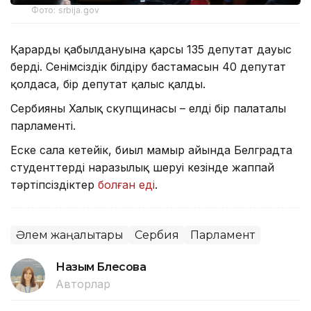
Фото: srbija.gov
Қарардың қабылдануына қарсы 135 депутат дауыс
берді. Сенімсіздік білдіру бастамасын 40 депутат
қолдаса, бір депутат қалыс қалды.
Сербияның Халық скупщинасы – елдің бір палаталы
парламенті.
Еске сала кетейік, биыл мамыр айында Белградта
студенттердің наразылық шеруі кезінде жаппай
тәртіпсіздіктер
болған еді
.
Әлем жаңалықтары
Сербия
Парламент
Назым Бөлесова
Авторлар