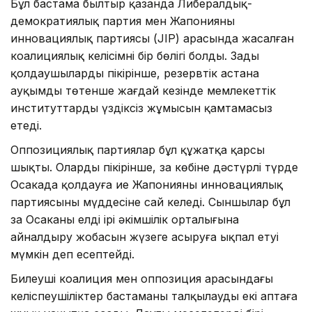
Бұл бастама былтыр қазанда Либералдық-
демократиялық партия мен Жапонияның
инновациялық партиясы (JIP) арасында жасалған
коалициялық келісімнің бір бөлігі болды. Заңды
қолдаушылардың пікірінше, резервтік астана
ауқымды төтенше жағдай кезінде мемлекеттік
институттардың үздіксіз жұмысын қамтамасыз
етеді.
Оппозициялық партиялар бұл құжатқа қарсы
шықты. Олардың пікірінше, заң көбіне дәстүрлі түрде
Осакада қолдауға ие Жапонияның инновациялық
партиясының мүддесіне сай келеді. Сыншылар бұл
заң Осаканы елдің ірі әкімшілік орталығына
айналдыру жобасын жүзеге асыруға ықпал етуі
мүмкін деп есептейді.
Билеуші коалиция мен оппозиция арасындағы
келіспеушіліктер бастаманы талқылауды екі аптаға