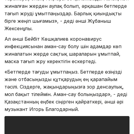
жиналған жерден аулақ болып, әрқашан бетперде
тағып жүруді ұмытпаңыздар. Барлық қиындықты
бірге жеңіп шығамыз», - деді әнші Жұбаныш
Жексенұлы.
Ал әнші Бейбіт Көшқалиев коронавирус
инфекциясынан аман-сау болу үшін адамдар көп
жиналатын жерде сақтық шараларын ұмытпай,
маска тағып жүру керектігін ескертеді.
«Бетперде тағуды ұмытпаңыз. Бетперде өзіңізді
және отбасыңызды құтқарудың ең қарапайым
тәсілі. Сіздерге, жақындарыңызға зор денсаулық,
мол бақыт тілеймін. Аман-сау болыңыздар», - деді
Қазақстанның еңбек сіңірген қайраткері, әнші әрі
музыкант Игорь Благодарный.