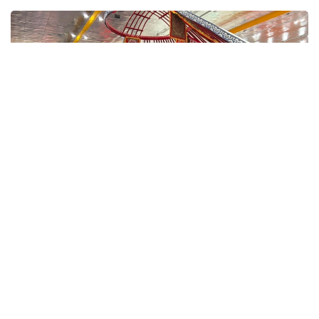
– деді бас продюсер.
Фото: Назерке Сүйіндік/Kazinform
Оның айтуынша, биыл фестиваль бағдарламасы
отбасылық демалысқа да бейімделген.