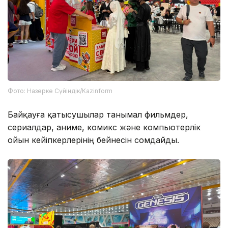
Фото: Назерке Сүйіндік/Kazinform
Байқауға қатысушылар танымал фильмдер,
сериалдар, аниме, комикс және компьютерлік
ойын кейіпкерлерінің бейнесін сомдайды.