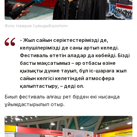
Фото: Назерке Сүйіндік/Kazinform
- Жыл сайын серіктестеріміздің де,
келушілеріміздің де саны артып келеді.
Фестиваль өтетін алаңдар да көбейді. Біздің
басты мақсатымыз – әр отбасы өзіне
қызықты дүние тауып, бұл іс-шараға жыл
сайын келгісі келетіндей атмосфера
қалыптастыру, – деді ол.
Биыл фестиваль алғаш рет бірден екі нысанда
ұйымдастырылып отыр.