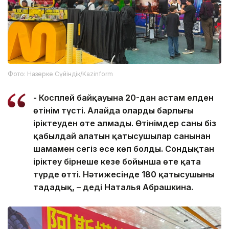
Фото: Назерке Сүйіндік/Kazinform
- Косплей байқауына 20-дан астам елден
өтінім түсті. Алайда олардың барлығы
іріктеуден өте алмады. Өтінімдер саны біз
қабылдай алатын қатысушылар санынан
шамамен сегіз есе көп болды. Сондықтан
іріктеу бірнеше кезең бойынша өте қатаң
түрде өтті. Нәтижесінде 180 қатысушыны
таңдадық, – деді Наталья Абрашкина.