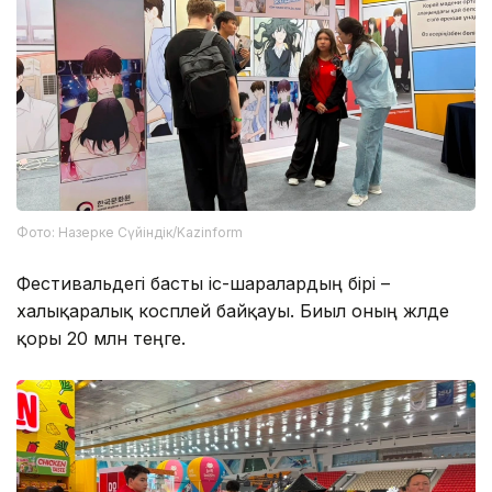
Фото: Назерке Сүйіндік/Kazinform
Фестивальдегі басты іс-шаралардың бірі –
халықаралық косплей байқауы. Биыл оның жүлде
қоры 20 млн теңге.