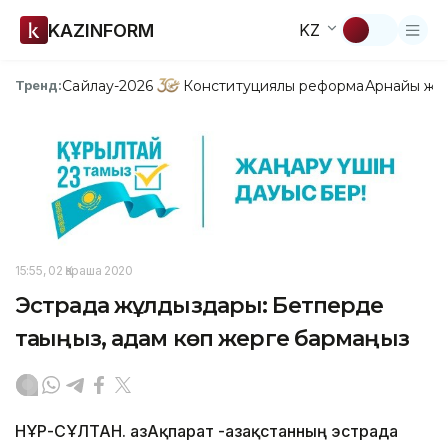
KAZINFORM
KZ
Сайлау-2026
Конституциялық реформа
Арнайы жо
Тренд:
15:55, 02 Қараша 2020
Эстрада жұлдыздары: Бетперде
тағыңыз, адам көп жерге бармаңыз
НҰР-СҰЛТАН. ҚазАқпарат -Қазақстанның эстрада