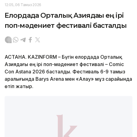
12:05, 06 Тамыз 2026
Елордада Орталық Азиядағы ең ірі
поп-мәдениет фестивалі басталды
АСТАНА. KAZINFORM – Бүгін елордада Орталық
Азиядағы ең ірі поп-мәдениет фестивалі – Comic
Con Astana 2026 басталды. Фестиваль 6-9 тамыз
аралығында Barys Arena мен «Алау» мұз сарайында
өтіп жатыр.