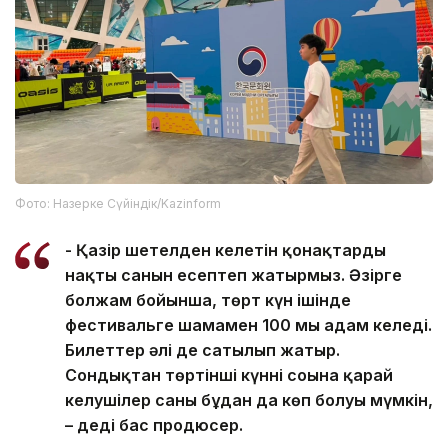
Фото: Назерке Сүйіндік/Kazinform
- Қазір шетелден келетін қонақтардың
нақты санын есептеп жатырмыз. Әзірге
болжам бойынша, төрт күн ішінде
фестивальге шамамен 100 мың адам келеді.
Билеттер әлі де сатылып жатыр.
Сондықтан төртінші күннің соңына қарай
келушілер саны бұдан да көп болуы мүмкін,