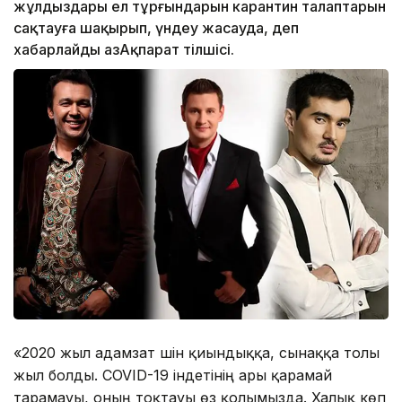
жұлдыздары ел тұрғындарын карантин талаптарын
сақтауға шақырып, үндеу жасауда, деп
хабарлайды ҚазАқпарат тілшісі.
«2020 жыл адамзат үшін қиындыққа, сынаққа толы
жыл болды. COVID-19 індетінің ары қарамай
тарамауы, оның тоқтауы өз қолымызда. Халық көп