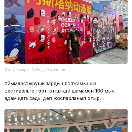
Фото: Назерке Сүйіндік/Kazinform
Ұйымдастырушылардың болжамынша,
фестивальге төрт күн ішінде шамамен 100 мың
адам қатысады деп жоспарланып отыр.