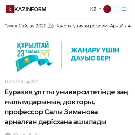
KAZINFORM
KZ
Сайлау-2026
Конституциялық реформа
Арнайы жо
Тренд:
13:46, 29 Қаңтар 2011
Еуразия ұлттық университетінде заң
ғылымдарының докторы,
профессор Салық Зимановқа
арналған дәрісхана ашылады