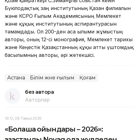
Қоғам қайраткері С.Зиманұлы соғыстан кейін
Бүкілодақтық заң институтының Қазан филиалын
және КСРО Ғылым Академиясының Мемлекет
және құқық институтының аспирантурасын
тәмамдады. Ол 200-ден аса ғылыми жұмыстың
авторы, оның 12-сі монография, Мемлекет тарихы
және Кеңестік Қазақстанның құқы атты үштомдық
басылымның авторы, әрі жетекшісі.
Астана
Білім және ғылым
Қоғам
без автора
Авторлар
19:12, 08 Тамыз 2026
«Болашақ ойындары – 2026»:
қазақстандық Novaq қола жүлдеден