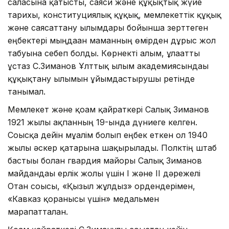
саласына қатысты, саяси және құқықтық жүйе
тарихы, конституциялық құқық, мемлекеттік құқық
және саясаттану ғылымдары бойынша зерттеген
еңбектері мыңдаған маманның өмірден дұрыс жол
табуына себеп болды. Көрнекті ғалым, ұлағатты
ұстаз С.Зиманов Ұлттық ғылым академиясындағы
құқықтану ғылымын ұйымдастырушы ретінде
танымал.
Мемлекет және қоғам қайраткері Салық Зиманов
1921 жылы ақпанның 19-ында дүниеге келген.
Соғысқа дейін мұғалім болып еңбек еткен ол 1940
жылы әскер қатарына шақырылады. Полктің штаб
бастығы болған гвардия майоры Салық Зиманов
майдандағы ерлік жолы үшін І және ІІ дәрежелі
Отан соғысы, «Қызыл жұлдыз» ордендерімен,
«Кавказ қорғанысы үшін» медальмен
марапатталған.