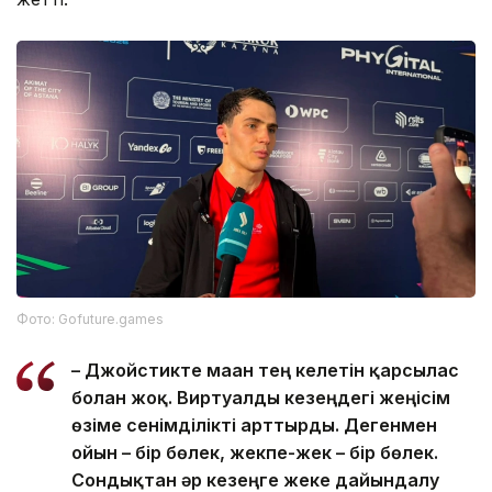
Фото: Gofuture.games
– Джойстикте маған тең келетін қарсылас
болған жоқ. Виртуалды кезеңдегі жеңісім
өзіме сенімділікті арттырды. Дегенмен
ойын – бір бөлек, жекпе-жек – бір бөлек.
Сондықтан әр кезеңге жеке дайындалу