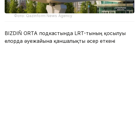
Фото: Qazinform News Agency
BIZDIÑ ORTA подкастында LRT-тының қосылуы
елорда әуежайына қаншалықты әсер еткені
сұралды.
- LRT желесі жолаушыларға қызмет көрсету
жағдайын жақсартты. Әуежайға пойыз
вагондары көбіне жолаушыларға толы келіп
жатыр. Көбп жағдайда жастар сапарлап
жүргенін бақадым және 200 теңгелік
тариф қолайлы деп ойлаймын. Мәселен,
таксимен қаланың орталығынан әуежайға
дейінгі жету құны әлдеқайда жоғары.
Кешкілік уақытта тариф тағы да өсуі мүмкін,
- деді Бекен Сейдахметов.