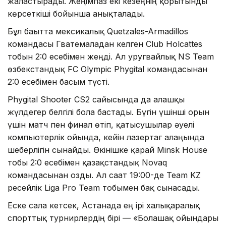
жалғастырады. Жеңімпаз екі кезеңнің қорытынды
көрсеткіші бойынша анықталады.
Бұл бағытта мексикалық Quetzales-Armadillos
командасы Гватемаладан келген Club Holcattes
тобын 2:0 есебімен жеңді. Ал уругвайлық NS Team
өзбекстандық FC Olympic Phygital командасынан
2:0 есебімен басым түсті.
Phygital Shooter CS2 сайысында да алғашқы
жүлдегер белгілі бола бастады. Бүгін үшінші орын
үшін матч пен финал өтіп, қатысушылар әуелі
компьютерлік ойында, кейін лазертаг алаңында
шеберлігін сынайды. Өкінішке қарай Minsk House
тобы 2:0 есебімен қазақстандық Novaq
командасынан озды. Ал сағат 19:00-де Team KZ
ресейлік Liga Pro Team тобымен бақ сынасады.
Еске сала кетсек, Астанада ең ірі халықаралық
спорттық турнирлердің бірі — «Болашақ ойындары