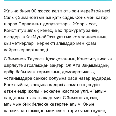
Жиынға биыл 90 жасқа келіп отырған мерейтой иесі
Салық Зимановтың өзі қатысады. Сонымен қатар
шараға Парламент депутаттары, Жоғарғы сот,
Конституциялық кеңес, Бас прокуратураның
өкілдері, «ҚазМұнайГаз» ұлттық компаниясының
қызметкерлері, көрнекті ғалымдар мен қоғам
қайраткерлері келеді.
С.Зиманов Тәуелсіз Қазақстанның Конституциясын
әзірлеуге атсалысқан заңгер. Ол Ата Заңымыздың
әрбір бабы мен тармағының демократиялық
ұстанымдарға сәйкес болуына баса назар аударды.
Елге сыйлы, халқына қадірлі азаматтың жүріп
өткен өмір жолы - өскелең жастарға үлгі. «Ғылым
сардары»
атанған
академик
С.Зиманов қазақ
ғылымын биік белеске көтерген ғалым. Оның
қаламынан шыққан
мемлекет тарихы мен құқық