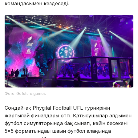
командасымен кездеседі.
Фото: Gofuture.games
Сондай-ақ Phygital Football UFL турнирінің
жартылай финалдары өтті. Қатысушылар алдымен
футбол симуляторында бақ сынап, кейін бәсекені
5×5 форматындағы шағын футбол алаңында