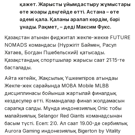
қажет. Жарысты ұйымдастыру жұмыстары
өте жоғары деңгейде өтті. Астана – өте
әдемі қала. Қаланы аралап көрдім, бәрі
ұнады. Рақмет, – деді Максим Фукс.
Қазақстан атынан фиджитал жекпе-жекке FUTURE
NOMADS командасы (Нұржігіт Баймен, Расул
Хатаев, Богдан Пшебельский) қатысады.
Қазақстандық спортшылар жарысы сағат 21:15-те
басталады.
Айта кетейік, Жақсылық Үшкемпіров атындағы
Жекпе-жек сарайында MOBA Mobile MLBB
дисциплинасы бойынша жартылай финалдық
кездесулер өтті. Командалар финал жолдамасын
сарапқа салды. Мұнда индонезиялық Onic тобы
малайзиялық Selangor Red Giants команадсынан
басым түсті. Есеп: 2:0. Ал сағат 19.00-де сербиялық
Aurora Gaming индонезиялық Bigerton by Vitality