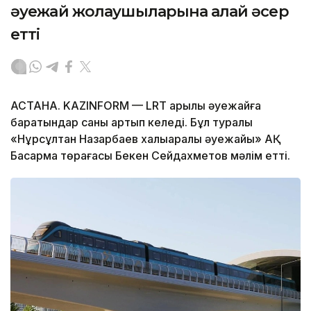
әуежай жолаушыларына қалай әсер
етті
АСТАНА. KAZINFORM — LRT арқылы әуежайға
баратындар саны артып келеді. Бұл туралы
«Нұрсұлтан Назарбаев халықаралық әуежайы» АҚ
Басқарма төрағасы Бекен Сейдахметов мәлім етті.