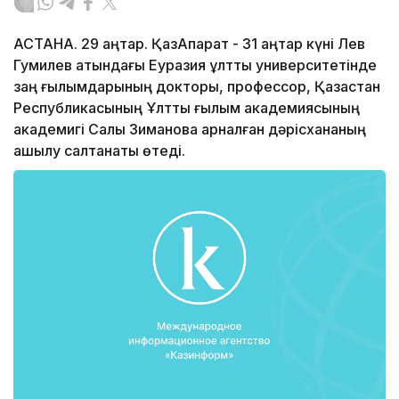
АСТАНА. 29 қаңтар. ҚазАқпарат - 31 қаңтар күні Лев
Гумилев атындағы Еуразия ұлттық университетінде
заң ғылымдарының докторы, профессор, Қазақстан
Республикасының Ұлттық ғылым академиясының
академигі Салық Зимановқа арналған дәрісхананың
ашылу салтанаты өтеді.