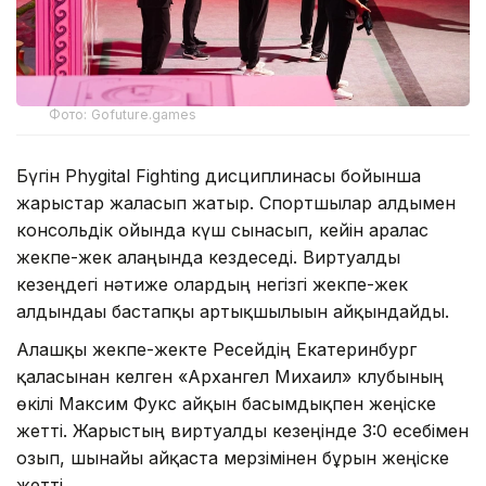
Фото: Gofuture.games
Бүгін Phygital Fighting дисциплинасы бойынша
жарыстар жалғасып жатыр. Спортшылар алдымен
консольдік ойында күш сынасып, кейін аралас
жекпе-жек алаңында кездеседі. Виртуалды
кезеңдегі нәтиже олардың негізгі жекпе-жек
алдындағы бастапқы артықшылығын айқындайды.
Алғашқы жекпе-жекте Ресейдің Екатеринбург
қаласынан келген «Архангел Михаил» клубының
өкілі Максим Фукс айқын басымдықпен жеңіске
жетті. Жарыстың виртуалды кезеңінде 3:0 есебімен
озып, шынайы айқаста мерзімінен бұрын жеңіске
жетті.