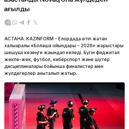
қағылды
АСТАНА. KAZINFORM – Елордада өтіп жатқан
халықаралық «Болашақ ойындары – 2026» жарыстары
шешуші кезеңге жақындап келеді. Бүгін фиджитал
жекпе-жек, футбол, киберспорт және шутер
дисциплиналары бойынша финалистер мен
жүлдегерлер анықталып жатыр.