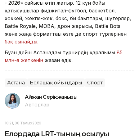
- 2026» сайысы өтіп жатыр. 12 күн бойы
қатысушылар фиджитал-футбол, баскетбол,
хоккей, жекпе-жек, бокс, би бағыттары, шутерлер,
Battle Royale, MOBA, дрон жарысы, Battle Bots
және жаңа форматтағы өзге де спорт түрлерінен
бақ сынайды.
Бұған дейін Астанадағы турнирдің қаралымы
85
млн-ға жеткенін
жазған едік.
Астана
Болашақ ойындары
Спорт
Айжан Серікжанқызы
Авторлар
18:21, 08 Тамыз 2026
Елордада LRT-тының қосылуы