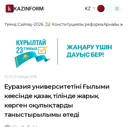
KAZINFORM
KZ
Сайлау-2026
Конституциялық реформа
Арнайы жо
Тренд:
10:37, 01 Шілде 2010
Еуразия университетінің Ғылыми
кеңесінде қазақ тілінде жарық
көрген оқулықтардың
таныстырылымы өтеді