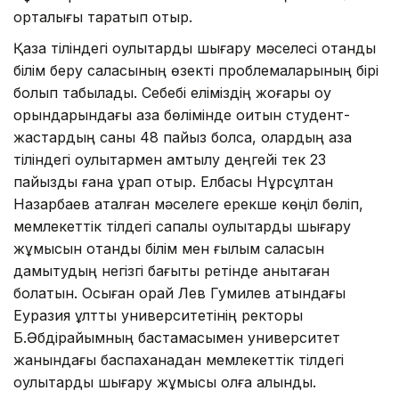
орталығы таратып отыр.
Қазақ тіліндегі оқулықтарды шығару мәселесі отандық
білім беру саласының өзекті проблемаларының бірі
болып табылады. Себебі еліміздің жоғары оқу
орындарындағы қазақ бөлімінде оқитын студент-
жастардың саны 48 пайыз болса, олардың қазақ
тіліндегі оқулықтармен қамтылу деңгейі тек 23
пайызды ғана құрап отыр. Елбасы Нұрсұлтан
Назарбаев аталған мәселеге ерекше көңіл бөліп,
мемлекеттік тілдегі сапалы оқулықтарды шығару
жұмысын отандық білім мен ғылым саласын
дамытудың негізгі бағыты ретінде анықтаған
болатын. Осыған орай Лев Гумилев атындағы
Еуразия ұлттық университетінің ректоры
Б.Әбдірайымның бастамасымен университет
жанындағы баспаханадан мемлекеттік тілдегі
оқулықтарды шығару жұмысы қолға алынды.