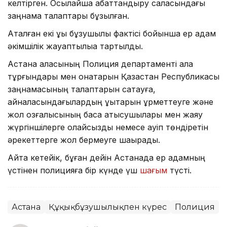
келтірген. Осылайша абаттандыру саласындағы
заңнама талаптары бұзылған.
Аталған екі құқық бұзушылық фактісі бойынша ер адам
әкімшілік жауаптылыққа тартылды.
Астана қаласының Полиция департаменті қала
тұрғындары мен қонақтарын Қазақстан Республикасы
заңнамасының талаптарын сақтауға,
айналасындағылардың құқықтарын құрметтеуге және
жол қозғалысының басқа қатысушылары мен жаяу
жүргіншілерге қолайсыздық немесе қауіп төндіретін
әрекеттерге жол бермеуге шақырады.
Айта кетейік, бұған дейін Астанада ер адамның
үстінен полицияға бір күнде үш
шағым
түсті.
Астана
Құқықбұзушылықпен күрес
Полиция