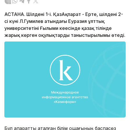
АСТАНА. Шілденің 1-і. ҚазАқпарат - Ертең, шілденің 2-
сі күні Л.Гумилев атындағы Еуразия ұлттық
университетінің Ғылыми кеңесінде қазақ тілінде
жарық көрген оқулықтардың таныстырылымы өтеді.
Бұл ақпаратты аталған білім ошағының баспасөз