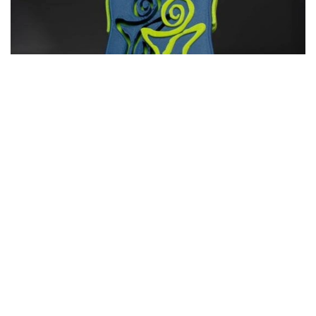
Фото: Астана әкімдігі
Осыған байланысты елорда тұрғындары мен
қонақтары қозғалыс бағытын алдын ала жоспарлауы
қажет.
Сағат 07:00–ден 08:05–ке дейін Түркістан
көшесімен Abu Dhabi Plaza ғимараты бағытына
қарай бір жолақта көлік қозғалысы ішінара шектеледі.
Сағат 07:00–ден 07:40–қа дейін Ұлы Дала даңғылы