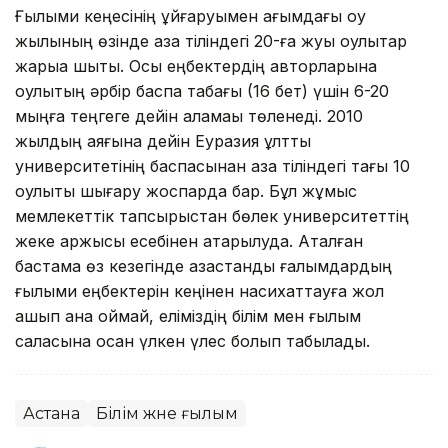
Ғылыми кеңесінің ұйғаруымен ағымдағы оқу
жылының өзінде қазақ тіліндегі 20-ға жуық оқулықтар
жарыққа шықты. Осы еңбектердің авторларына
оқулықтың әрбір баспа табағы (16 бет) үшін 6-20
мыңға теңгеге дейін қаламақы төленеді. 2010
жылдың аяғына дейін Еуразия ұлттық
университетінің баспасынан қазақ тіліндегі тағы 10
оқулықты шығару жоспарда бар. Бұл жұмыс
мемлекеттік тапсырыстан бөлек университеттің
жеке қаржысы есебінен атқарылуда. Аталған
бастама өз кезегінде қазақстандық ғалымдардың
ғылыми еңбектерін кеңінен насихаттауға жол
ашып қана қоймай, еліміздің білім мен ғылым
саласына қосқан үлкен үлес болып табылады.
Астана
Білім және ғылым