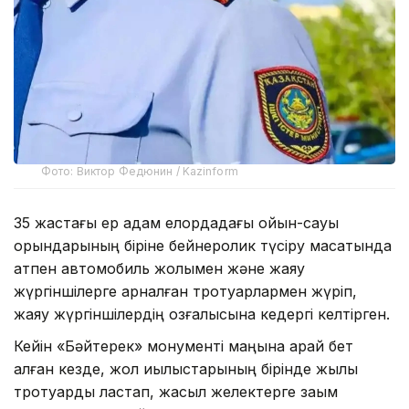
Фото: Виктор Федюнин / Kazinform
35 жастағы ер адам елордадағы ойын-сауық
орындарының біріне бейнеролик түсіру мақсатында
атпен автомобиль жолымен және жаяу
жүргіншілерге арналған тротуарлармен жүріп,
жаяу жүргіншілердің қозғалысына кедергі келтірген.
Кейін «Бәйтерек» монументі маңына қарай бет
алған кезде, жол қиылыстарының бірінде жылқы
тротуарды ластап, жасыл желектерге зақым