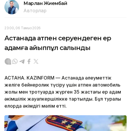
Марлан Жиембай
Авторлар
23:00, 06 Тамыз 2026
Астанада атпен серуендеген ер
адамға айыппұл салынды
АСТАНА. KAZINFORM — Астанада әлеуметтік
желіге бейнеролик түсіру үшін атпен автомобиль
жолы мен тротуарда жүрген 35 жастағы ер адам
әкімшілік жауапкершілікке тартылды. Бұл туралы
елорда әкімдігі мәлім етті.