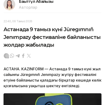
Бақытгүл Абайқызы
Авторлар
22:40, 06 Тамыз 2026
Астанада 9 тамыз күні Jüregımnıñ
Jenımpazy фестиваліне байланысты
жолдар жабылады
АСТАНА. KAZINFORM — Астанада 9 тамыз күні жыл
сайынғы Jüregımnıñ Jenımpazy жүгіру фестивалінің
өтуіне байланысты қаладағы бірқатар көшеде көлік
қозғалысына уақытша шектеу енгізіледі.