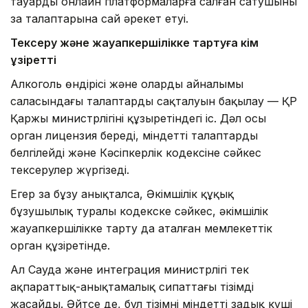
тауарды онлайн платформаларға салған сатушының
заң талаптарына сай әрекет етуі.
Тексеру және жауапкершілікке тартуға кім
құзіретті
Алкоголь өндірісі және олардың айналымы
саласындағы талаптардың сақталуын бақылау — ҚР
Қаржы министрлігінің құзыретіндегі іс. Дәл осы
орган лицензия береді, міндетті талаптарды
белгілейді және Кәсіпкерлік кодексіне сәйкес
тексерулер жүргізеді.
Егер заң бұзу анықталса, Әкімшілік құқық
бұзушылық туралы кодекске сәйкес, әкімшілік
жауапкершілікке тарту да аталған мемлекеттік
орган құзіретінде.
Ал Сауда және интеграция министрлігі тек
ақпараттық-анықтамалық сипаттағы тізімді
жасайды. Әйтсе де, бұл тізімнің міндетті заңдық күші