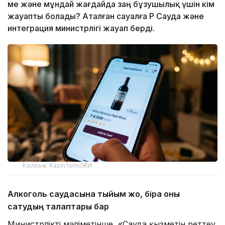
ме және мұндай жағдайда заң бұзушылық үшін кім
жауапты болады? Аталған сауалға ҚР Сауда және
интеграция министрлігі жауап берді.
Коллаж: Kazinform/ЖИ
Алкоголь саудасына тыйым жоқ, бірақ оны
сатудың талаптары бар
Министрліктің мәліметінше, «Сауда қызметін реттеу