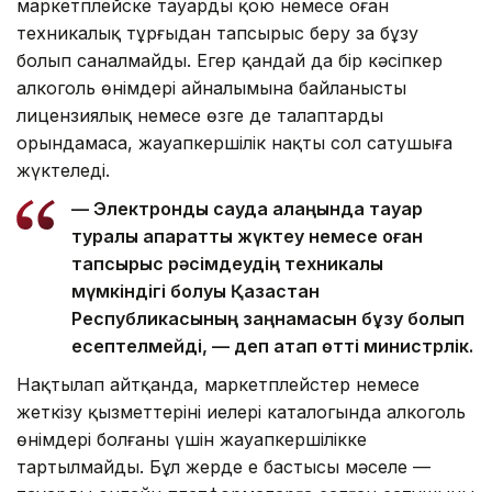
маркетплейске тауарды қою немесе оған
техникалық тұрғыдан тапсырыс беру заң бұзу
болып саналмайды. Егер қандай да бір кәсіпкер
алкоголь өнімдері айналымына байланысты
лицензиялық немесе өзге де талаптарды
орындамаса, жауапкершілік нақты сол сатушыға
жүктеледі.
— Электрондық сауда алаңында тауар
туралы ақпаратты жүктеу немесе оған
тапсырыс рәсімдеудің техникалық
мүмкіндігі болуы Қазақстан
Республикасының заңнамасын бұзу болып
есептелмейді, — деп атап өтті министрлік.
Нақтылап айтқанда, маркетплейстер немесе
жеткізу қызметтерінің иелері каталогында алкоголь
өнімдері болғаны үшін жауапкершілікке
тартылмайды. Бұл жерде ең бастысы мәселе —