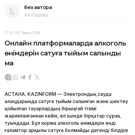
без автора
Авторлар
17:25, 06 Тамыз 2026
Онлайн платформаларда алкоголь
өнімдерін сатуға тыйым салынды
ма
АСТАНА. KAZINFORM — Электрондық сауда
алаңдарында сатуға тыйым салынған және шектеу
қойылған тауарлардың бірыңғай тізімі
жарияланғаннан кейін, ел ішінде бірқатар сұрақ
туындады. Бұл норма алкоголь өнімдерін енді
ғаламтор арқылы сатуға болмайды дегенді білдіре