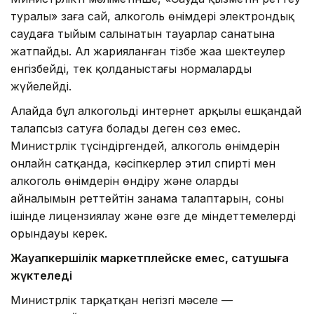
туралы» заңға сай, алкоголь өнімдері электрондық
саудаға тыйым салынатын тауарлар санатына
жатпайды. Ал жарияланған тізбе жаңа шектеулер
енгізбейді, тек қолданыстағы нормаларды
жүйелейді.
Алайда бұл алкогольді интернет арқылы ешқандай
талапсыз сатуға болады деген сөз емес.
Министрлік түсіндіргендей, алкоголь өнімдерін
онлайн сатқанда, кәсіпкерлер этил спирті мен
алкоголь өнімдерін өндіру және олардың
айналымын реттейтін заңнама талаптарын, соның
ішінде лицензиялау және өзге де міндеттемелерді
орындауы керек.
Жауапкершілік маркетплейске емес, сатушыға
жүктеледі
Министрлік тарқатқан негізгі мәселе —