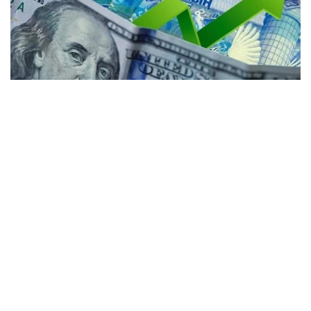
Коллаж: Kazinform / Freepik / Pixabay
Күндізгі сауда-саттық қорытындысы бойынша
доллардың орташа бағамы 2,16 теңгеге түсіп, 467,48
теңге болды. Ұлттық банктің ресми бағамы — 469,85
теңге.
Kurs.kz мәліметіне сәйкес, елорданың ақша
айырбастау орындарында:
— доллар 465,05 теңгеден сатып алынады, 472,05