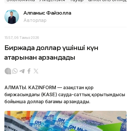
Алпамыс Файзолла
Авторлар
15:57, 06 Тамыз 2026
Биржада доллар үшінші күн
қатарынан арзандады
АЛМАТЫ. KAZINFORM — Қазақстан қор
биржасындағы (KASE) сауда-саттық қорытындысы
бойынша доллар бағамы арзандады.