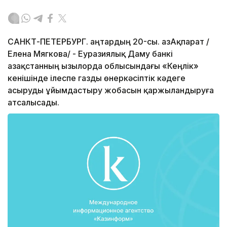
САНКТ-ПЕТЕРБУРГ. Қаңтардың 20-сы. ҚазАқпарат /
Елена Мягкова/ - Еуразиялық Даму банкі
Қазақстанның Қызылорда облысындағы «Кеңлік»
кенішінде ілеспе газды өнеркәсіптік кәдеге
асыруды ұйымдастыру жобасын қаржыландыруға
атсалысады.