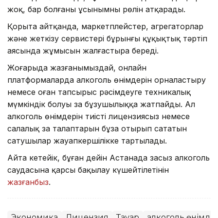
жоқ, бар болғаны ұсынымның рөлін атқарады.
Қорыта айтқанда, маркетплейстер, агрегаторлар
және жеткізу сервистері бұрынғы құқықтық тәртіп
аясында жұмысын жалғастыра береді.
Жоғарыда жазғанымыздай, онлайн
платформаларда алкоголь өнімдерін орналастыру
немесе оған тапсырыс рәсімдеуге техникалық
мүмкіндік болуы заң бұзушылыққа жатпайды. Ал
алкоголь өнімдерін тиісті лицензиясыз немесе
салалық заң талаптарын бұза отырып сататын
сатушылар жауапкершілікке тартылады.
Айта кетейік, бұған дейін Астанада заңсыз алкоголь
саудасына қарсы бақылау күшейтілетінін
жазғанбыз
.
Экономика
Лицензия
Тауар
алкоголь өнімде