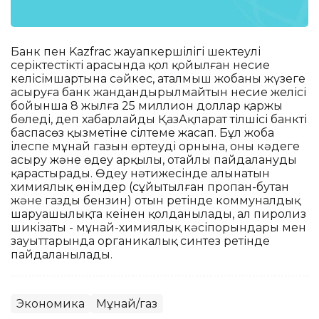
Банк пен Kazfrac жауапкершілігі шектеулі
серіктестіктің арасында қол қойылған несие
келісімшартына сәйкес, аталмыш жобаны жүзеге
асыруға банк жандандырылмайтын несие желісі
бойынша 8 жылға 25 миллион доллар қаржы
бөледі, деп хабарлайды ҚазАқпарат тілшісі банктің
баспасөз қызметіне сілтеме жасап. Бұл жоба
ілеспе мұнай газын өртеудің орнына, оны кәдеге
асыру және өңдеу арқылы, оңтайлы пайдалануды
қарастырады. Өңдеу нәтижесінде алынатын
химиялық өнімдер (сұйытылған пропан-бутан
және газды бензин) отын ретінде коммуналдық
шаруашылықта кеңінен қолданылады, ал пиролиз
шикізаты - мұнай-химиялық кәсіпорындары мен
зауыттарында органикалық синтез ретінде
пайдаланылады.
Экономика
Мұнай/газ