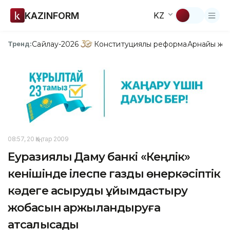
KAZINFORM
KZ
Сайлау-2026
Конституциялық реформа
Арнайы жо
Тренд:
08:57, 20 Қаңтар 2009
Еуразиялық Даму банкі «Кеңлік»
кенішінде ілеспе газды өнеркәсіптік
кәдеге асыруды ұйымдастыру
жобасын қаржыландыруға
атсалысады