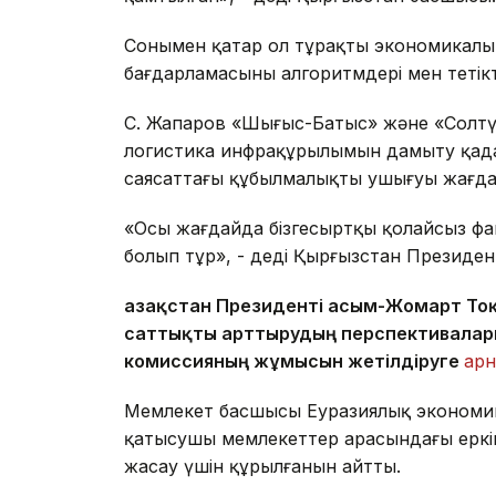
Сонымен қатар ол тұрақты экономикалық
бағдарламасының алгоритмдері мен тетікт
С. Жапаров «Шығыс-Батыс» және «Солтүс
логистика инфрақұрылымын дамыту қадам
саясаттағы құбылмалықтың ушығуы жағдай
«Осы жағдайда бізгесыртқы қолайсыз фак
болып тұр», - деді Қырғызстан Президент
Қазақстан Президенті Қасым-Жомарт Тоқа
саттықты арттырудың перспективалар
комиссияның жұмысын жетілдіруге
арн
Мемлекет басшысы Еуразиялық экономика
қатысушы мемлекеттер арасындағы еркін
жасау үшін құрылғанын айтты.