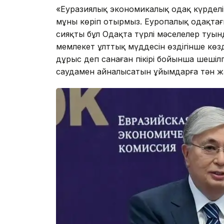
«Еуразиялық экономикалық одақ күрделі ге
мұны көріп отырмыз. Еуропалық одақта
сияқты бұл Одақта түрлі мәселелер туын
мемлекет ұлттық мүддесін өздігінше көзд
дұрыс деп санаған пікірі бойынша шешілг
саудамен айналысатын ұйымдарға тән жағ