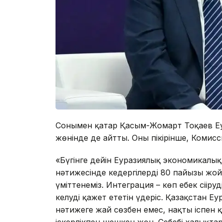
Сонымен қатар Қасым-Жомарт Тоқаев Еу
жөнінде де айтты. Оның пікірінше, Комис
«Бүгінге дейін Еуразиялық экономикалық
нәтижесінде кедергілердің 80 пайызы жо
үміттенеміз. Интеграция – көп еңбек сің
келуді қажет ететін үдеріс. Қазақстан 
нәтижеге жай сөзбен емес, нақты іспен қ
іскерлікпен шешкен жөн. Себебі халықтар