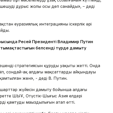
 шешудің дұрыс жолы осы деп санайды», – деді
стан еуразиялық интеграцияның іскерлік әрі
айды.
рысында Ресей Президенті Владимир Путин
нтымақтастығын белсенді түрде дамыту
кешенді стратегиясын құрудың уақыты жетті. Онда
іліп, сондай-ақ алдағы мақсаттарды айқындауы
е қамтылған жөн», - деді В. Путин.
 шарттар жүйесін дамыту бойынша алдағы
ретте ШЫҰ, Оңтүстік-Шығыс Азия елдері
і қамтудың маңыздылығын атап өтті.