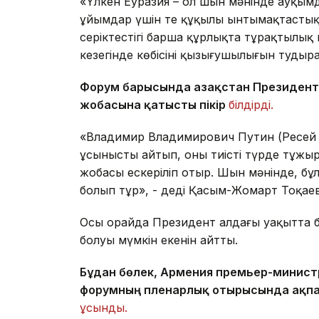
«Үлкен Еуразия – ол шын мәнінде ауқымды
ұйымдар үшін тең құқылы ынтымақтастықтың
серіктестігі барша құрлықта тұрақтылық п
кезегінде көбісінің қызығушылығын тудыр
Форум барысында Қазақстан Президенті
жобасына қатысты пікір
білдірді.
«Владимир Владимирович Путин (Ресей Ф
ұсынысты айтып, оны тиісті түрде тұжыр
жобасы ескеріліп отыр. Шын мәнінде, бұ
болып тұр», - деді Қасым-Жомарт Тоқаев
Осы орайда Президент алдағы уақытта б
болуы мүмкін екенін айтты.
Бұдан бөлек, Армения премьер-минист
форумның пленарлық отырысында ақпа
ұсынды.