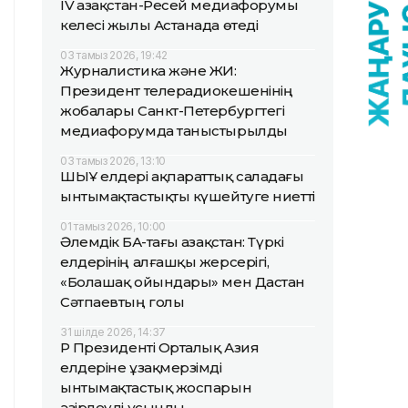
IV Қазақстан-Ресей медиафорумы
келесі жылы Астанада өтеді
03 тамыз 2026, 19:42
Журналистика және ЖИ:
Президент телерадиокешенінің
жобалары Санкт-Петербургтегі
медиафорумда таныстырылды
03 тамыз 2026, 13:10
ШЫҰ елдері ақпараттық саладағы
ынтымақтастықты күшейтуге ниетті
01 тамыз 2026, 10:00
Әлемдік БАҚ-тағы Қазақстан: Түркі
елдерінің алғашқы жерсерігі,
«Болашақ ойындары» мен Дастан
Сәтпаевтың голы
31 шілде 2026, 14:37
ҚР Президенті Орталық Азия
елдеріне ұзақмерзімді
ынтымақтастық жоспарын
әзірлеуді ұсынды