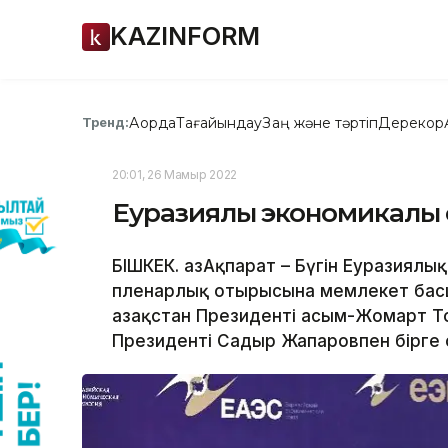
KAZINFORM
Ақорда
Тағайындау
Заң және тәртіп
Дерекқор
Тренд:
20:01, 26 Мамыр 2022
Еуразиялық экономикалық
БІШКЕК. ҚазАқпарат – Бүгін Еуразиял
пленарлық отырысына мемлекет бас
Қазақстан Президенті Қасым-Жомарт Т
Президенті Садыр Жапаровпен бірге 