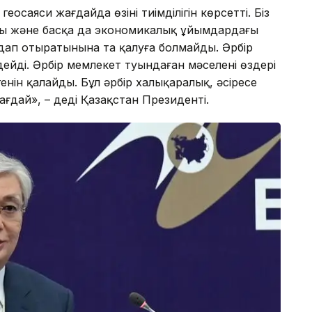
осаяси жағдайда өзінің тиімділігін көрсетті. Біз
ғы және басқа да экономикалық ұйымдардағы
дап отыратынына таң қалуға болмайды. Әрбір
ейді. Әрбір мемлекет туындаған мәселені өздері
енін қалайды. Бұл әрбір халықаралық, әсіресе
дай», – деді Қазақстан Президенті.