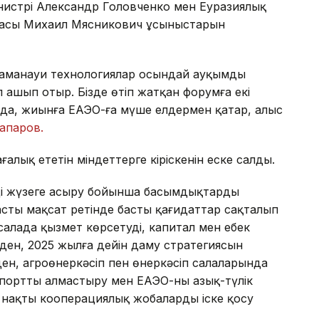
нистрі Александр Головченко мен Еуразиялық
ғасы Михаил Мясникович ұсыныстарын
 заманауи технологиялар осындай ауқымды
 ашып отыр. Бізде өтіп жатқан форумға екі
нда, жиынға ЕАЭО-ға мүше елдермен қатар, алыс
апаров.
лық ететін міндеттерге кіріскенін еске салды.
ді жүзеге асыру бойынша басымдықтарды
ң басты мақсат ретінде басты қағидаттар сақталып
салада қызмет көрсетудің, капитал мен еңбек
шіден, 2025 жылға дейін даму стратегиясын
ен, агроөнеркәсіп пен өнеркәсіп салаларында
мпортты алмастыру мен ЕАЭО-ның азық-түлік
а нақты кооперациялық жобаларды іске қосу