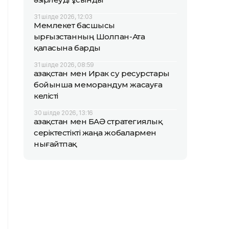
31 шілде 2026, 12:03
Мемлекет басшысы
Қырғызстанның Шолпан-Ата
қаласына барды
31 шілде 2026, 08:59
Қазақстан мен Ирак су ресурстары
бойынша меморандум жасауға
келісті
30 шілде 2026, 13:16
Қазақстан мен БАӘ стратегиялық
серіктестікті жаңа жобалармен
нығайтпақ