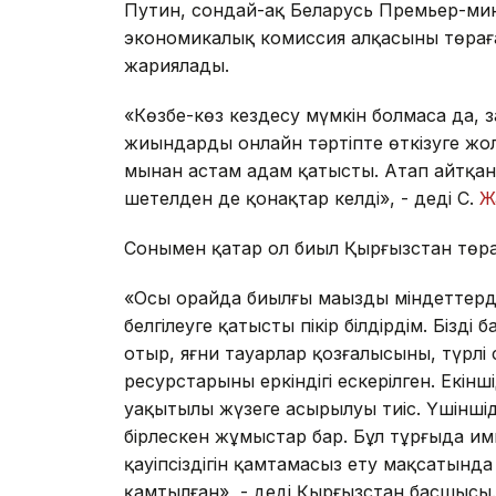
Путин, сондай-ақ Беларусь Премьер-ми
экономикалық комиссия алқасының төра
жариялады.
«Көзбе-көз кездесу мүмкін болмаса да,
жиындарды онлайн тәртіпте өткізуге жол
мыңнан астам адам қатысты. Атап айтқа
шетелден де қонақтар келді», - деді С.
Ж
Сонымен қатар ол биыл Қырғызстан төраға
«Осы орайда биылғы маңызды міндеттер
белгілеуге қатысты пікір білдірдім. Бізді
отыр, яғни тауарлар қозғалысының, түрлі 
ресурстарының еркіндігі ескерілген. Екін
уақытылы жүзеге асырылуы тиіс. Үшіншід
бірлескен жұмыстар бар. Бұл тұрғыда и
қауіпсіздігін қамтамасыз ету мақсатынд
қамтылған», - деді Қырғызстан басшысы.