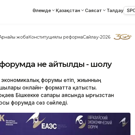
Әлемде
Қазақстан
Саясат
Талдау
SP
Арнайы жоба
Конституциялық реформа
Сайлау-2026
 форумда не айтылды - шолу
ық экономикалық форумы өтіп, жиынның
шылары онлайн- форматта қатысты.
оқаев Бішкекке сапары аясында Қырғызстан
осы форумда сөз сөйледі.