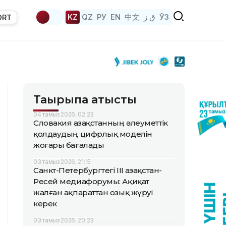
KZ
QZ
РУ
EN
中文
ق ز
ЎЗ
ORT
Тақырыпқа қатысты
04 тамыз 2026, 02:23
Словакия Қазақстанның әлеуметтік
қолдаудың цифрлық моделін
жоғары бағалады
03 тамыз 2026, 21:15
Санкт-Петербургтегі III Қазақстан-
Ресей медиафорумы: Ақиқат
жалған ақпараттан озық жүруі
керек
03 тамыз 2026, 20:23