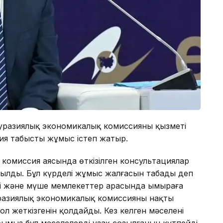
разиялық экономикалық комиссияның қызметі
сия табысты жұмыс істеп жатыр.
 комиссия аясында өткізілген консультациялар
йылды. Бұл күрделі жұмыс жалғасын табады деп
іруді және мүше мемлекеттер арасында ымыраға
Еуразиялық экономикалық комиссияның нақты
ол жеткізгенін қолдайды. Кез келген мәселені
ымыз бұл мәселелердің ұзақ созылғанын күтпейді,