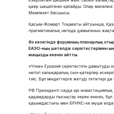
қазір шешілгенін қалайды. Олар мәселені
Мемлекет басшысы.
Қасым-Жомарт Тоқаевтың айтуынша, Қазақ
прагматикалық негізде дамығанын жақт
Өз кезегінде форумның пленарлық оты
ЕАЭО-ның шетелдік серіктестерімен ы
маңызды екенін айтты.
«Үлкен Еуразия серіктестігін дамытудың 
негізгі халықаралық сын-қатерлер ескер
тиіс. Бұл міндеттерге жетудің тетіктері д
РФ Президенті сауда әрі инвестициялық
қадамдарды пысықтау керек екенін, бұл 
қауымдастығы мен БРИКС-ке мүше елдерд