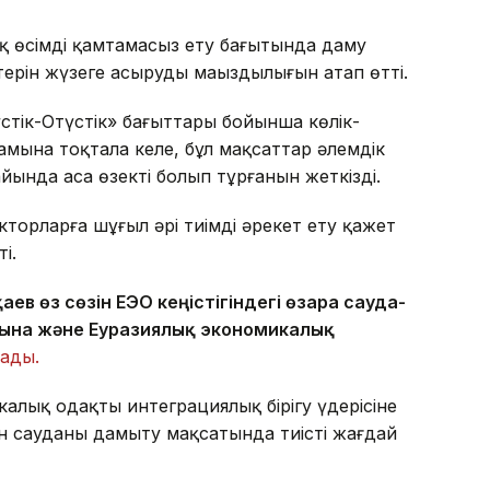
 өсімді қамтамасыз ету бағытында даму
ерін жүзеге асырудың маңыздылығын атап өтті.
тік-Оңтүстік» бағыттары бойынша көлік-
ына тоқтала келе, бұл мақсаттар әлемдік
ында аса өзекті болып тұрғанын жеткізді.
торларға шұғыл әрі тиімді әрекет ету қажет
і.
ев өз сөзін ЕЭО кеңістігіндегі өзара сауда-
ына және Еуразиялық экономикалық
ады.
лық одақтың интеграциялық бірігу үдерісіне
 сауданы дамыту мақсатында тиісті жағдай