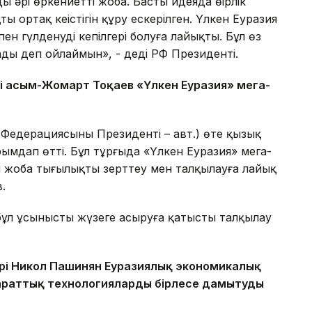
 әрі өркениетті жоба. Басты идеяда өңірлік
 ортақ кеңістігін құру ескерілген. Үлкен Еуразия
ен гүлденудің кепілгері болуға лайықты. Бұл өз
ады деп ойлаймын», - деді РФ Президенті.
 Қасым-Жомарт Тоқаев «Үлкен Еуразия» мега-
едерациясының Президенті – авт.) өте қызық
ымдап өтті. Бұл тұрғыда «Үлкен Еуразия» мега-
л жоба тыңғылықты зерттеу мен талқылауға лайық
.
ұл ұсынысты жүзеге асыруға қатысты талқылау
рі Никол Пашинян Еуразиялық экономикалық
раттық технологияларды бірлесе дамытуды