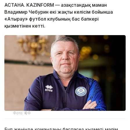
АСТАНА. KAZINFORM — Қазақстандық маман
Владимир Чебурин екі жақты келісім бойынша
«Атырау» футбол клубының бас бапкері
қызметінен кетті.
Фото: ҚФФ
Бұл жөнінде команданың баспасөз қызметі мәлім