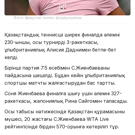
Фото: Қазақстан теннис федерациясы
Қазақстандық теннисші ширек финалда әлемнің
230-ыншы, осы турнирдің 3-ракеткасы,
ұлыбританиялық Алисия Даднимен бетпе-бет
келді.
Бірінші партия 7:5 есебімен С.Жиенбаеваның
пайдасына шешілді. Бұдан кейін ұлыбританиялық
спортшы матчты жалғастырудан бас тартты.
Соня Жиенбаева финалға шығу үшін әлемнің 327-
ракеткасы, жапониялық Рина Сайгомен таласады.
Осы табысы нәтижесінде Қазақстан құрамасының
мүшесі, 20 жастағы С.Жиенбаева WTA Live
рейтингісінде бірден 570-орынға көтеріліп тұр.