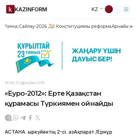
KAZINFORM
KZ
Сайлау-2026
Конституциялық реформа
Арнайы жо
Тренд:
16:08, 02 Қыркүйек 2010
«Еуро-2012»: Ертең Қазақстан
құрамасы Түркиямен ойнайды
АСТАНА. Қыркүйектің 2-сі. ҚазАқпарат /Ернұр