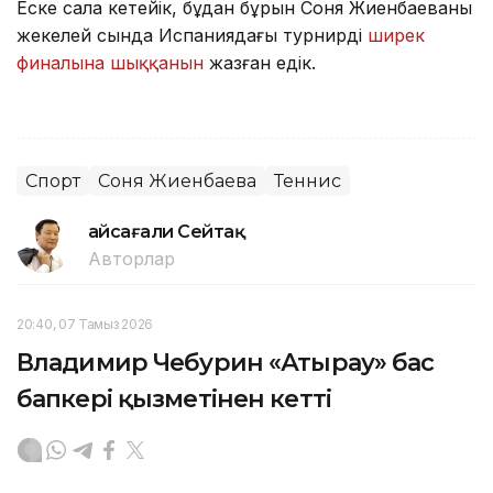
Еске сала кетейік, бұдан бұрын Соня Жиенбаеваның
жекелей сында Испаниядағы турнирдің
ширек
финалына шыққанын
жазған едік.
Спорт
Соня Жиенбаева
Теннис
Ғайсағали Сейтақ
Авторлар
20:40, 07 Тамыз 2026
Владимир Чебурин «Атырау» бас
бапкері қызметінен кетті