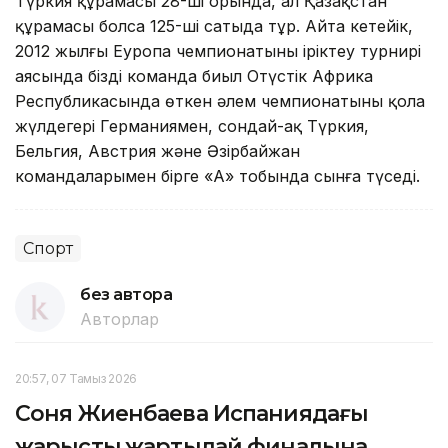
Түркия құрамасы 28-ші орында, ал Қазақстан
құрамасы болса 125-ші сатыда тұр. Айта кетейік,
2012 жылғы Еуропа чемпионатының іріктеу турнирі
аясында біздің команда биыл Оңтүстік Африка
Республикасында өткен әлем чемпионатының қола
жүлдегері Германиямен, сондай-ақ Түркия,
Бельгия, Австрия және Әзірбайжан
командаларымен бірге «А» тобында сынға түседі.
Спорт
без автора
Авторлар
20:57, 07 Тамыз 2026
Соня Жиенбаева Испаниядағы
жарыстың жартылай финалына