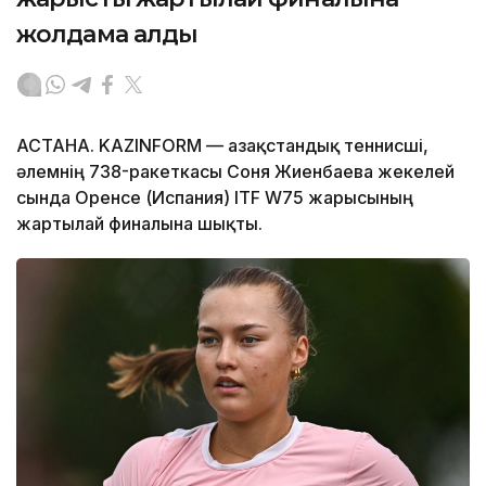
жолдама алды
АСТАНА. KAZINFORM — Қазақстандық теннисші,
әлемнің 738-ракеткасы Соня Жиенбаева жекелей
сында Оренсе (Испания) ITF W75 жарысының
жартылай финалына шықты.