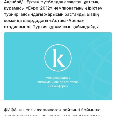
Ақанбай/ - Ертең футболдан Қазақстан ұлттық
құрамасы «Еуро-2012» чемпионатының іріктеу
турнирі аясындағы жарысын бастайды. Біздің
команда елордадағы «Астана-Арена»
стадионында Түркия құрамасын қабылдайды.
ФИФА-ның соңғы жариялаған рейтингі бойынша,