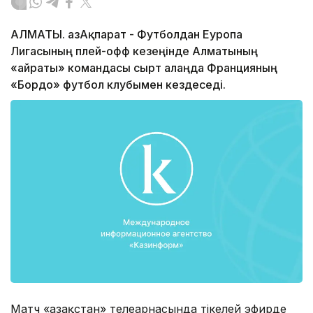
АЛМАТЫ. ҚазАқпарат - Футболдан Еуропа
Лигасының плей-офф кезеңінде Алматының
«Қайраты» командасы сырт алаңда Францияның
«Бордо» футбол клубымен кездеседі.
Матч «Қазақстан» телеарнасында тікелей эфирде