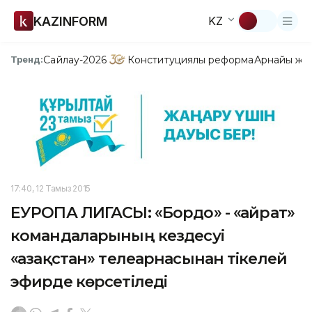
KAZINFORM
KZ
Сайлау-2026
Конституциялық реформа
Арнайы жо
Тренд:
17:40, 12 Тамыз 2015
ЕУРОПА ЛИГАСЫ: «Бордо» - «Қайрат»
командаларының кездесуі
«Қазақстан» телеарнасынан тікелей
эфирде көрсетіледі