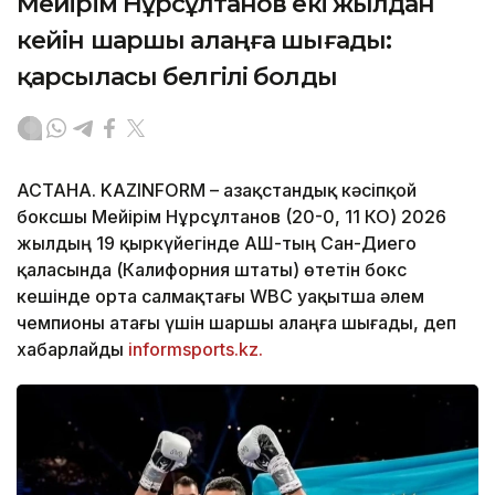
Мейірім Нұрсұлтанов екі жылдан
кейін шаршы алаңға шығады:
қарсыласы белгілі болды
АСТАНА. KAZINFORM – Қазақстандық кәсіпқой
боксшы Мейірім Нұрсұлтанов (20-0, 11 КО) 2026
жылдың 19 қыркүйегінде АҚШ-тың Сан-Диего
қаласында (Калифорния штаты) өтетін бокс
кешінде орта салмақтағы WBC уақытша әлем
чемпионы атағы үшін шаршы алаңға шығады, деп
хабарлайды
informsports.kz.