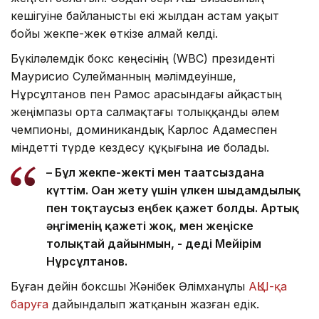
кешігуіне байланысты екі жылдан астам уақыт
бойы жекпе-жек өткізе алмай келді.
Бүкіләлемдік бокс кеңесінің (WBC) президенті
Маурисио Сулейманның мәлімдеуінше,
Нұрсұлтанов пен Рамос арасындағы айқастың
жеңімпазы орта салмақтағы толыққанды әлем
чемпионы, доминикандық Карлос Адамеспен
міндетті түрде кездесу құқығына ие болады.
– Бұл жекпе-жекті мен тағатсыздана
күттім. Оған жету үшін үлкен шыдамдылық
пен тоқтаусыз еңбек қажет болды. Артық
әңгіменің қажеті жоқ, мен жеңіске
толықтай дайынмын, - деді Мейірім
Нұрсұлтанов.
Бұған дейін боксшы Жәнібек Әлімханұлы
АҚШ-қа
баруға
дайындалып жатқанын жазған едік.