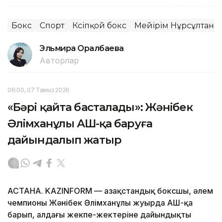
Бокс
Спорт
Кәсіпқой бокс
Мейірім Нұрсұлтано
Эльмира Оралбаева
Авторлар
06:00, 07 Тамыз 2026
«Бәрі қайта басталады»: Жәнібек
Әлімханұлы АҚШ-қа баруға
дайындалып жатыр
АСТАНА. KAZINFORM — Қазақстандық боксшы, әлем
чемпионы Жәнібек Әлімханұлы жуырда АҚШ-қа
барып, алдағы жекпе-жектеріне дайындықты