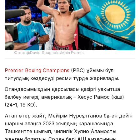
Фото: @David Spagnolo/Main Events
Premier Boxing Champions
(PBC) ұйымы бұл
титулдық кездесуді ресми түрде жариялады.
Отандасымыздың қарсыласы қазіргі уақытша
белбеу иегері, америкалық – Хесус Рамос (кіші)
(24-1, 19 КО).
Атап өтер жайт, Мейірім Нұрсұлтанов бұған дейін
шаршы алаңға 2023 жылдың қарашасында
Ташкентте шығып, чилилік Хулио Аламосты
жеңген болатын. Содан бері АҚШ визасының