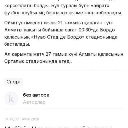
көрсетілетін болды. Бұл туралы бүгін «Қайрат»
футбол клубының баспасөз қызметінен хабарлады.
Ойын үстіміздегі жылы 21 тамызға қараған түні
Алматы уақыты бойынша сағат 00:30-да Бордо
қаласының «Нуво Стад де Бордо» стадионында
басталады.
Ал қарымта матч 27 тамыз күні Алматы қаласының
Орталық стадионында өтеді.
Спорт
без автора
Авторлар
10:00, 07 Тамыз 2026