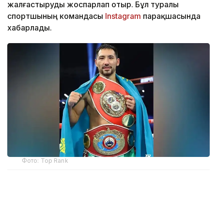
жалғастыруды жоспарлап отыр. Бұл туралы
спортшының командасы
Instagram
парақшасында
хабарлады.
Фото: Top Rank
— Бәрі қайта басталады. Бастамамыз сәтті
болған сияқты. Құрметті жанкүйерлер,
қолдауларыңызға көп рақмет!