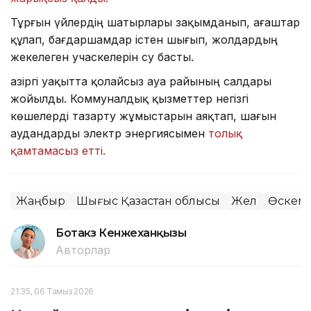
Тұрғын үйлердің шатырлары зақымданып, ағаштар
құлап, бағдаршамдар істен шығып, жолдардың
жекелеген учаскелерін су басты.
Қазіргі уақытта қолайсыз ауа райының салдары
жойылды. Коммуналдық қызметтер негізгі
көшелерді тазарту жұмыстарын аяқтап, шағын
аудандарды электр энергиясымен
толық
қамтамасыз етті.
Жаңбыр
Шығыс Қазақстан облысы
Жел
Өскем
Ботакөз Кенжеханқызы
Авторлар
21:35, 06 Тамыз 2026