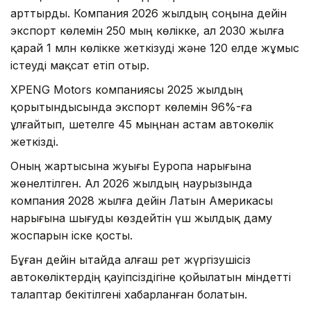
арттырды. Компания 2026 жылдың соңына дейін
экспорт көлемін 250 мың көлікке, ал 2030 жылға
қарай 1 млн көлікке жеткізуді және 120 елде жұмыс
істеуді мақсат етіп отыр.
XPENG Motors компаниясы 2025 жылдың
қорытындысында экспорт көлемін 96%-ға
ұлғайтып, шетелге 45 мыңнан астам автокөлік
жеткізді.
Оның жартысына жуығы Еуропа нарығына
жөнелтілген. Ал 2026 жылдың наурызында
компания 2028 жылға дейін Латын Америкасы
нарығына шығуды көздейтін үш жылдық даму
жоспарын іске қосты.
Бұған дейін Қытайда алғаш рет жүргізушісіз
автокөліктердің қауіпсіздігіне қойылатын міндетті
талаптар бекітілгені хабарланған болатын.