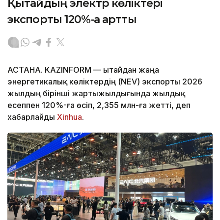
Қытайдың электр көліктері
экспорты 120%-ға артты
АСТАНА. KAZINFORM — Қытайдан жаңа
энергетикалық көліктердің (NEV) экспорты 2026
жылдың бірінші жартыжылдығында жылдық
есеппен 120%-ға өсіп, 2,355 млн-ға жетті, деп
хабарлайды
Xinhua
.