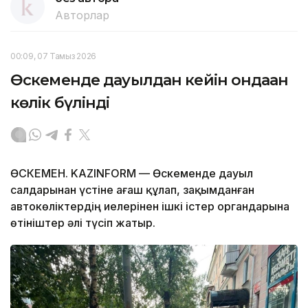
Авторлар
00:09, 07 Тамыз 2026
Өскеменде дауылдан кейін ондаған
көлік бүлінді
ӨСКЕМЕН. KAZINFORM — Өскеменде дауыл
салдарынан үстіне ағаш құлап, зақымданған
автокөліктердің иелерінен ішкі істер органдарына
өтініштер әлі түсіп жатыр.