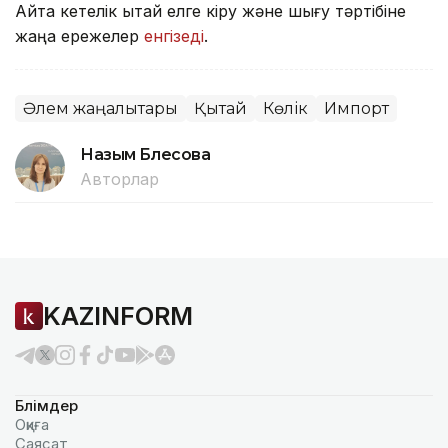
Айта кетелік Қытай елге кіру және шығу тәртібіне
жаңа ережелер
енгізеді
.
Әлем жаңалықтары
Қытай
Көлік
Импорт
Назым Бөлесова
Авторлар
KAZINFORM
Бөлімдер
Оқиға
Саясат