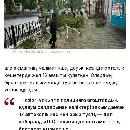
Фото: Өскемен қаласы әкімдігінен
Қала әкімдігінің мәліметінше, дауыл кезінде орталық
көшелерде жел 15 ағашты құлатқан. Олардың
бірқатары жол жиегінде тұрған автокөліктердің
үстіне құлады.
— Қазіргі уақытта полицияға ағаштардың
құлауы салдарынан көліктері зақымданған
17 автокөлік иесінен арыз түсті, — деп
хабарлады ШҚО полиция департаментінің
баспасөз қызметінен.