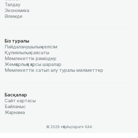
Талдау
Экономика
Әлемде
Біз туралы
Пайдаланушылық келiciм
Құпиялылық саясаты
Мемлекеттік рәміздер
Жемқорлыққа қарсы шаралар
Мемлекеттік сатып алу туралы мәлiметтер
Басқалар
Сайт картасы
Байланыс
Жарнама
© 2026 «ҚазАқпарат» ХАА