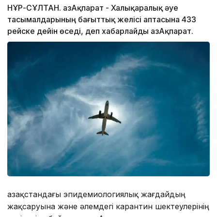
НҰР-СҰЛТАН. ҚазАқпарат - Халықаралық әуе
тасымалдарының бағыттық желісі аптасына 433
рейске дейін өседі, деп хабарлайды ҚазАқпарат.
Қазақстандағы эпидемиологиялық жағдайдың
жақсаруына және әлемдегі карантин шектеулерінің