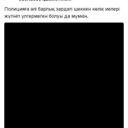
Полицияға әлі барлық зардап шеккен көлік иелері
жүгініп үлгермеген болуы да мүмкін.