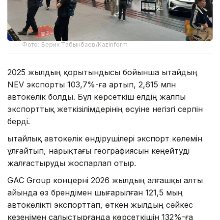
Фото: Берик Табынбаев/Kazinform
2025 жылдың қорытындысы бойынша Қытайдың
NEV экспорты 103,7%-ға артып, 2,615 млн
автокөлік болды. Бұл көрсеткіш елдің жалпы
экспорттық жеткізілімдерінің өсуіне негізгі серпін
берді.
Қытайлық автокөлік өндірушілері экспорт көлемін
ұлғайтып, нарықтағы географиясын кеңейтуді
жалғастыруды жоспарлап отыр.
GAC Group концерні 2026 жылдың алғашқы алты
айында өз брендімен шығарылған 121,5 мың
автокөлікті экспорттап, өткен жылдың сәйкес
кезеңімен салыстырғанда көрсеткішін 132%-ға