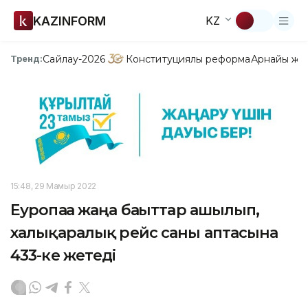
KAZINFORM
KZ
Сайлау-2026
Конституциялық реформа
Арнайы жо
Тренд:
15:48, 29 Мамыр 2022
Еуропаға жаңа бағыттар ашылып,
халықаралық рейс саны аптасына
433-ке жетеді