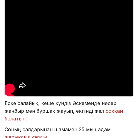
Еске салайық, кеше күндіз Өскеменде нөсер
жаңбыр мен бұршақ жауып, екпінді жел
соққан
болатын.
Соның салдарынан шамамен 25 мың адам
жарықсыз қалды.