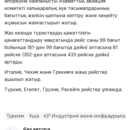
әлсіреуіне байланысты Азаматтық авиация
комитеті халықаралық әуе тасымалдарының
бағыттық желісін қалпына келтіру және кеңейту
жұмысын жалғастырып жатыр.
Жаз кезінде туристердің қажеттілігін
қанағаттандыру мақсатында рейс саны 99 бағыт
бойынша (81-ден 99 бағытқа дейін) аптасына 81
рейске (352-ден аптасына 433 рейске дейін)
артады.
Италия, Чехия және Грекияға жаңа рейстер
ашылып жатыр.
Түркия, Египет, Грузия, Ресейге рейстер ұлғаюда.
Туризм
Ұшақ
ҚР Индустрия және инфрақұрылымд
без автора