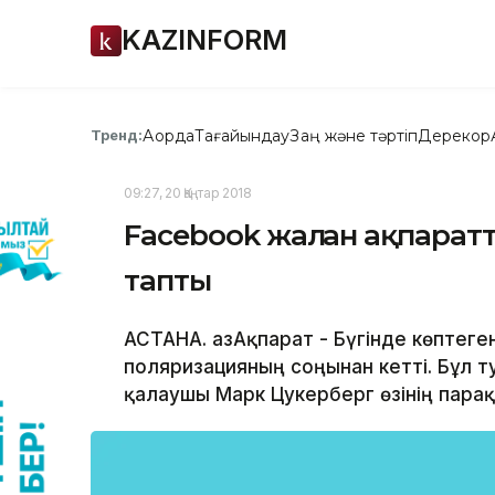
KAZINFORM
Ақорда
Тағайындау
Заң және тәртіп
Дерекқор
Тренд:
09:27, 20 Қаңтар 2018
Facebook жалған ақпарат
тапты
АСТАНА. ҚазАқпарат - Бүгінде көптег
поляризацияның соңынан кетті. Бұл ту
қалаушы Марк Цукерберг өзінің пара