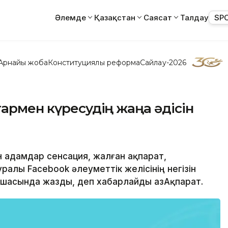
Әлемде
Қазақстан
Саясат
Талдау
SP
Арнайы жоба
Конституциялық реформа
Сайлау-2026
тармен күресудің жаңа әдісін
ен адамдар сенсация, жалған ақпарат,
ралы Facebook әлеуметтік желісінің негізін
қшасында жазды, деп хабарлайды ҚазАқпарат.