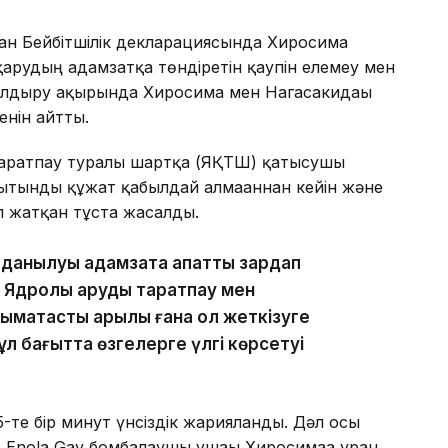
ан Бейбітшілік декларациясында Хиросима
арудың адамзатқа төндіретін қаупін елемеу мен
лдыру ақырында Хиросима мен Нагасакидағы
енін айтты.
таратпау туралы шартқа (ЯҚТШ) қатысушы
ытынды құжат қабылдай алмағаннан кейін және
ып жатқан тұста жасалды.
олданылуы адамзатқа апатты зардап
. Ядролық қаруды таратпау мен
мақтастық арқылы ғана қол жеткізуге
 бағытта өзгелерге үлгі көрсетуі
15-те бір минут үнсіздік жарияланды. Дәл осы
 Enola Gay бомбалаушы ұшағы Хиросимаға уран