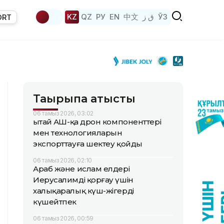
KZ
QZ
РУ
EN
中文
ق ز
ЎЗ
ORT
Тақырыпқа қатысты
06 тамыз 2026, 03:02
Қытай АҚШ-қа дрон компоненттері
мен технологияларын
экспорттауға шектеу қойды
06 тамыз 2026, 02:10
Араб және ислам елдері
Иерусалимді қорғау үшін
халықаралық күш-жігерді
күшейтпек
06 тамыз 2026, 00:59