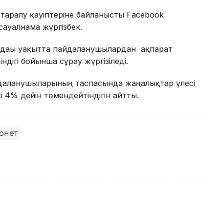
таралу қауіптеріне байланысты Facebook
ауалнама жүргізбек.
алдағы уақытта пайдаланушылардан ақпарат
ндігі бойынша сұрау жүргізіледі.
айдаланушыларының таспасында жаңалықтар үлесі
 4% дейін төмендейтіндігін айтты.
рнет