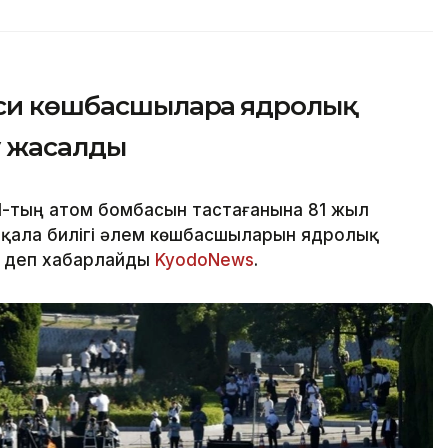
си көшбасшыларға ядролық
у жасалды
Ш-тың атом бомбасын тастағанына 81 жыл
е қала билігі әлем көшбасшыларын ядролық
, деп хабарлайды
KyodoNews
.