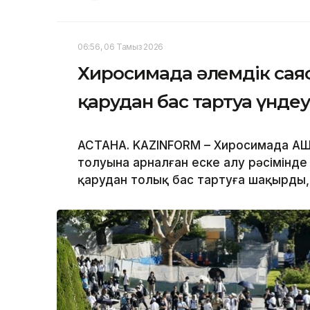
06:56, 06 Тамыз 2026
Хиросимада әлемдік сая
қарудан бас тартуға үнде
АСТАНА. KAZINFORM – Хиросимада АҚ
толуына арналған еске алу рәсімінд
қарудан толық бас тартуға шақырды