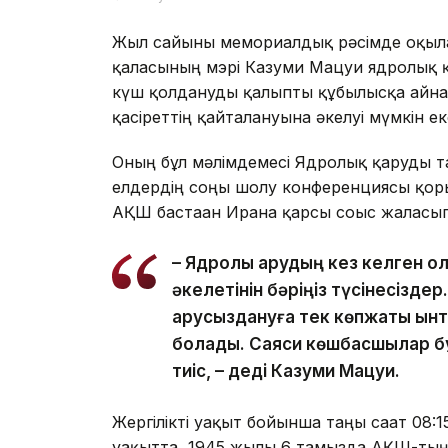
Жыл сайынғы мемориалдық рәсімде оқылғ
қаласының мэрі Казуми Мацуи ядролық қ
күш қолдануды қалыпты құбылысқа айна
қасіреттің қайталануына әкелуі мүмкін ек
Оның бұл мәлімдемесі Ядролық қаруды 
елдердің соңғы шолу конференциясы қор
АҚШ бастаған Иранға қарсы соғыс жалғас
– Ядролық қарудың кез келген қ
әкелетінін бәріңіз түсінесіздер
қарусыздануға тек көпжақты ынты
болады. Саяси көшбасшылар бұл
тиіс, – деді Казуми Мацуи.
Жергілікті уақыт бойынша таңғы сағат 08:
уақытта, 1945 жылғы 6 тамызда АҚШ-тың