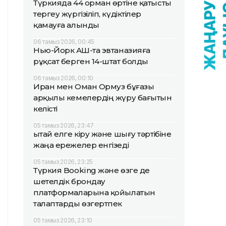
Түркияда 44 орман өртіне қатысты
тергеу жүргізіліп, күдіктілер
қамауға алынды
06 тамыз 2026, 00:45
Нью-Йорк АҚШ-та эвтаназияға
рұқсат берген 14-штат болды
06 тамыз 2026, 00:10
Иран мен Оман Ормуз бұғазы
арқылы кемелердің жүру бағытын
келісті
05 тамыз 2026, 23:47
Қытай елге кіру және шығу тәртібіне
жаңа ережелер енгізеді
05 тамыз 2026, 23:25
Түркия Booking және өзге де
шетелдік брондау
платформаларына қойылатын
талаптарды өзгертпек
05 тамыз 2026, 23:10