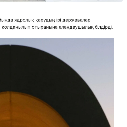
айында ядролық қарудың ірі державалар
е қолданылып отырғанына алаңдаушылық білдірді.