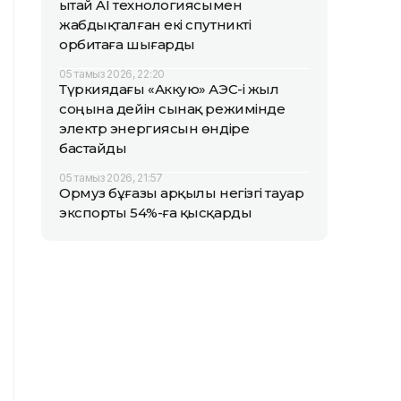
Қытай AI технологиясымен
жабдықталған екі спутникті
орбитаға шығарды
05 тамыз 2026, 22:20
Түркиядағы «Аккую» АЭС-і жыл
соңына дейін сынақ режимінде
электр энергиясын өндіре
бастайды
05 тамыз 2026, 21:57
Ормуз бұғазы арқылы негізгі тауар
экспорты 54%-ға қысқарды