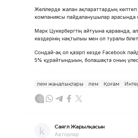
Желілерде жалған ақпараттардың көптеп 
компаниясы пайдаланушылар арасында с
Марк Цукербергтің айтуына қарағанда, 
көздерінің нақтылығы мен ол туралы білеті
Сондай-ақ ол қазіргі кезде Facebook п
5% құрайтындығын, болашақта оның үлесі
Әлем жаңалықтары
Әлем
Қоғам
Инте
Саягүл Жарылқасын
Авторлар