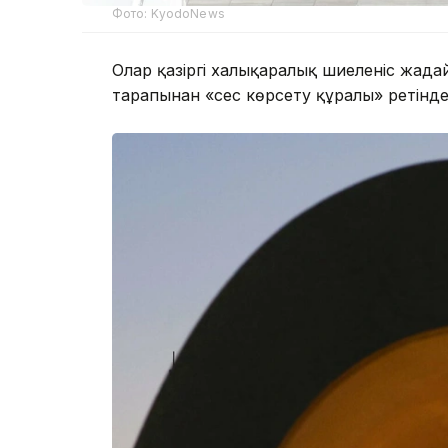
Фото: KyodoNews
Олар қазіргі халықаралық шиеленіс жағд
тарапынан «сес көрсету құралы» ретінд