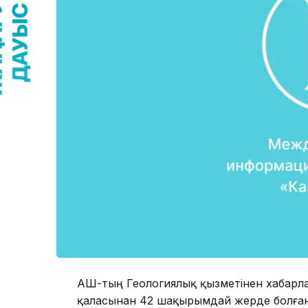
АҚШ-тың Геологиялық қызметінен хабарла
қаласынан 42 шақырымдай жерде болған.