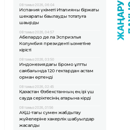
08 тамыз 2026, 06:04
Испания үкіметі Италияны біржақты
шекаралық бақылауды тоқтатуға
шақырды
08 тамыз 2026, 04:57
Абелардо де ла Эсприэлья
Колумбия президенті қызметіне
кірісті
08 тамыз 2026, 03:50
Индонезиядағы Бромо ұлттық
саябағында 120 гектардан астам
орман өртенді
08 тамыз 2026, 02:45
Қазақстан Өзбекстанның ең ірі үш
сауда серіктесінің қатарына кірді
08 тамыз 2026, 01:56
АҚШ-тағы сумен жабдықтау
жүйелеріне хакерлік шабуылдар
жасалды