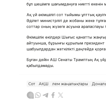
бұл шешімге шағымдануға ниетті екенін м
Ақ үй әкімшілігі сот тыйымы ұлттық қауіп
Әділет министрлігі де жобаны жеке тұл
соттар оның жүзеге асуына араласпауы ти
Әкімшілік өкілдері Шығыс қанатты жаңғыр
айтуынша, бұрынғы құрылым президент 
шабуылдардан жеткілікті деңгейде қорға
Бұған дейін АҚШ Сенаты Трамптың Ақ үй
қабылдамады.
Сот
АҚШ
Әлем жаңалықтары
Донал