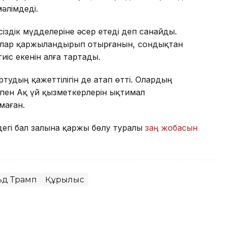
әлімдеді.
сіздік мүдделеріне әсер етеді деп санайды.
ғалар қаржыландырып отырғанын, сондықтан
іс екенін алға тартады.
тудың қажеттілігін де атап өтті. Олардың
пен Ақ үй қызметкерлерін ықтимал
маған.
дегі бал залына қаржы бөлу туралы
заң жобасын
ьд Трамп
Құрылыс