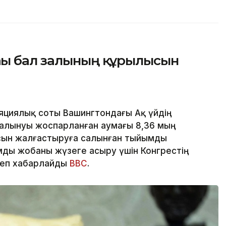
ғы бал залының құрылысын
яциялық соты Вашингтондағы Ақ үйдің
алынуы жоспарланған аумағы 8,36 мың
сын жалғастыруға салынған тыйымды
ды жобаны жүзеге асыру үшін Конгрестің
деп хабарлайды
BBC
.