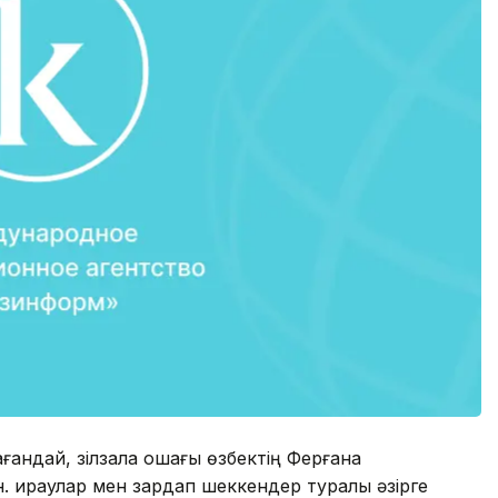
ғандай, зілзала ошағы өзбектің Ферғана
 Қираулар мен зардап шеккендер туралы әзірге