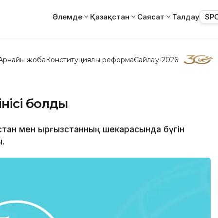
Әлемде
Қазақстан
Саясат
Талдау
SP
Арнайы жоба
Конституциялық реформа
Сайлау-2026
інісі болды
кстан мен Қырғызстанның шекарасында бүгін
.