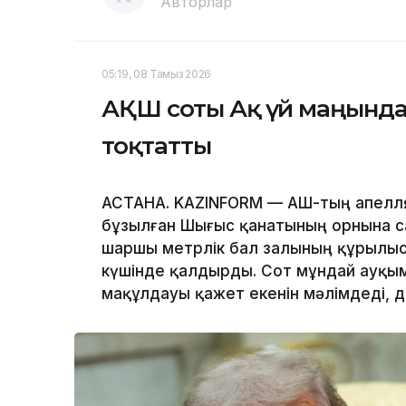
Авторлар
05:19, 08 Тамыз 2026
АҚШ соты Ақ үй маңында
тоқтатты
АСТАНА. KAZINFORM — АҚШ-тың апелл
бұзылған Шығыс қанатының орнына с
шаршы метрлік бал залының құрылы
күшінде қалдырды. Сот мұндай ауқым
мақұлдауы қажет екенін мәлімдеді, 