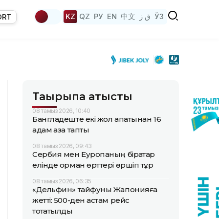
KZ
QZ
РУ
EN
中文
ق ز
ЎЗ
ORT
Тақырыпқа қатысты
08 тамыз 2026, 10:40
Бангладеште екі жол апатынан 16
адам қаза тапты
08 тамыз 2026, 09:43
Сербия мен Еуропаның бірқатар
елінде орман өрттері өршіп тұр
08 тамыз 2026, 06:35
«Дельфин» тайфуны Жапонияға
жетті: 500-ден астам рейс
тоқтатылды