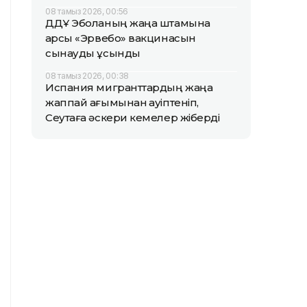
08 тамыз 2026, 00:56
ДДҰ Эболаның жаңа штамына
қарсы «Эрвебо» вакцинасын
сынауды ұсынды
08 тамыз 2026, 00:38
Испания мигранттардың жаңа
жаппай ағымынан қауіптеніп,
Сеутаға әскери кемелер жіберді