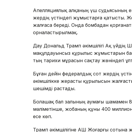
Апелляциялық алқаның үш судьясының ек
жердің үстіндегі жұмыстарға қатысты. Ж
жалғаса береді. Онда бомбадан қорғана
орналастырылмақ.
Дау Дональд Трамп әкімшілігі Ақ үйдің 
мақұлдауынсыз құрылыс жұмыстарын бас
тың тарихи мұрасын сақтау жөніндегі ұл
Бұған дейін федералдық сот жердің үсті
әкімшілікке жерасты құрылысын жалғасты
шешімді растады.
Болашақ бал залының аумағы шамамен 8
мәліметінше, жобаның құны 400 миллион 
есе көп.
Трамп әкімшілігіне АҚШ Жоғарғы сотына жү