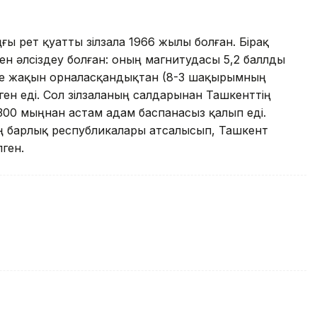
ңғы рет қуатты зілзала 1966 жылы болған. Бірақ
іден әлсіздеу болған: оның магнитудасы 5,2 баллды
іне жақын орналасқандықтан (8-3 шақырымның
ген еді. Сол зілзаланың салдарынан Ташкенттің
00 мыңнан астам адам баспанасыз қалып еді.
ың барлық республикалары атсалысып, Ташкент
лген.