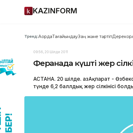
KAZINFORM
Ақорда
Тағайындау
Заң және тәртіп
Дерекқор
Тренд:
09:56, 20 Шілде 2011
Ферғанада күшті жер сілк
АСТАНА. 20 шілде. ҚазАқпарат - Өзбе
түнде 6,2 баллдық жер сілкінісі болды