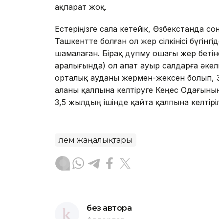
ақпарат жоқ.
Естеріңізге сала кетейік, Өзбекстанда со
Ташкентте болған ол жер сілкінісі бүгінг
шамалаған. Бірақ дүпму ошағы жер бет
аралығында) ол апат ауыр салдарға әкел
орталық ауданы жермен-жексен болып, 3
Қаланы қалпына келтіруге Кеңес Одағын
3,5 жылдың ішінде қайта қалпына келтірі
Әлем жаңалықтары
без автора