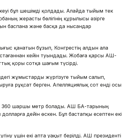
еуі бұл шешімді қолдады. Алайда тыйым тек
обаның жерасты бөлігінің құрылысы әзірге
тын баспана және басқа да нысандар
Шығыс қанатын бұзып, Конгрестің алдын ала
тағаннан кейін туындады. Жобаға қарсы АҚШ-
ттық қоры сотқа шағым түсірді.
ндегі жұмыстарды жүргізуге тыйым салып,
руға рұқсат берген. Апелляциялық сот енді осы
 360 шаршы метр болады. АҚШ БАҚ-тарының
долларға дейін өскен. Бұл бастапқы есептен екі
гіну үшін екі апта уақыт берілді. АҚШ президенті