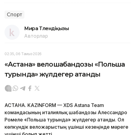
Спорт
Мира Төлендіқызы
Авторлар
02:35, 06 Тамыз 2026
«Астана» велошабандозы «Польша
турында» жүлдегер атанды
АСТАНА. KAZINFORM — XDS Astana Team
командасының италиялық шабандозы Алессандро
Ромеле «Польша турында» жүлдегер атанды. Ол
көпкүндік веложарыстың үшінші кезеңінде мәреге
үшінші болып жетті