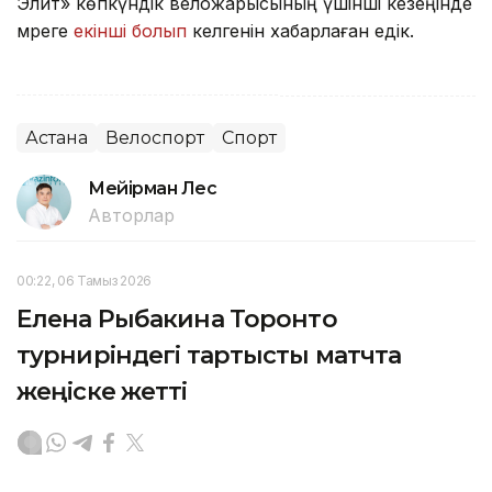
Элит» көпкүндік веложарысының үшінші кезеңінде
мәреге
екінші болып
келгенін хабарлаған едік.
Астана
Велоспорт
Спорт
Мейірман Лес
Авторлар
00:22, 06 Тамыз 2026
Елена Рыбакина Торонто
турниріндегі тартысты матчта
жеңіске жетті