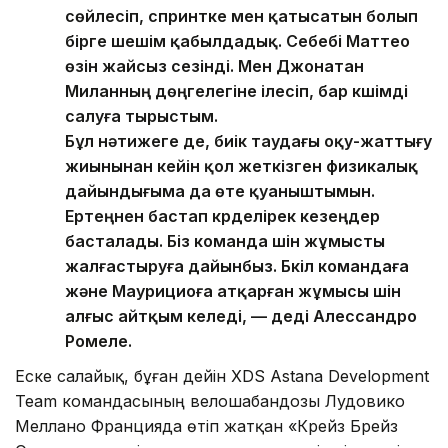
сөйлесіп, спринтке мен қатысатын болып
бірге шешім қабылдадық. Себебі Маттео
өзін жайсыз сезінді. Мен Джонатан
Миланның дөңгелегіне ілесіп, бар күшімді
салуға тырыстым.
Бұл нәтижеге де, биік таудағы оқу-жаттығу
жиынынан кейін қол жеткізген физикалық
дайындығыма да өте қуаныштымын.
Ертеңнен бастап күрделірек кезеңдер
басталады. Біз команда үшін жұмысты
жалғастыруға дайынбыз. Бүкіл командаға
және Маурициоға атқарған жұмысы үшін
алғыс айтқым келеді, — деді Алессандро
Ромеле.
Еске салайық, бұған дейін XDS Astana Development
Team командасының велошабандозы Лудовико
Меллано Францияда өтіп жатқан «Крейз Брейз