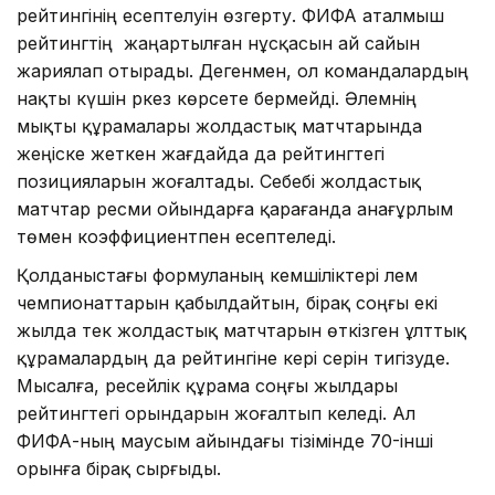
рейтингінің есептелуін өзгерту. ФИФА аталмыш
рейтингтің жаңартылған нұсқасын ай сайын
жариялап отырады. Дегенмен, ол командалардың
нақты күшін әркез көрсете бермейді. Әлемнің
мықты құрамалары жолдастық матчтарында
жеңіске жеткен жағдайда да рейтингтегі
позицияларын жоғалтады. Себебі жолдастық
матчтар ресми ойындарға қарағанда анағұрлым
төмен коэффициентпен есептеледі.
Қолданыстағы формуланың кемшіліктері әлем
чемпионаттарын қабылдайтын, бірақ соңғы екі
жылда тек жолдастық матчтарын өткізген ұлттық
құрамалардың да рейтингіне кері әсерін тигізуде.
Мысалға, ресейлік құрама соңғы жылдары
рейтингтегі орындарын жоғалтып келеді. Ал
ФИФА-ның маусым айындағы тізімінде 70-інші
орынға бірақ сырғыды.