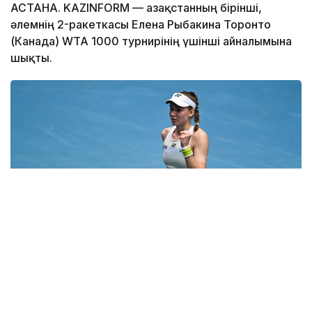
АСТАНА. KAZINFORM — Қазақстанның бірінші,
әлемнің 2-ракеткасы Елена Рыбакина Торонто
(Канада) WTA 1000 турнирінің үшінші айналымына
шықты.
Фото: ҚТФ
Жарысты екінші айналымнан бастаған