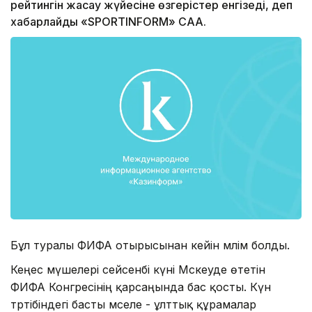
рейтингін жасау жүйесіне өзгерістер енгізеді, деп
хабарлайды «SPORTINFORM» САА.
Бұл туралы ФИФА отырысынан кейін мәлім болды.
Кеңес мүшелері сейсенбі күні Мәскеуде өтетін
ФИФА Конгресінің қарсаңында бас қосты. Күн
тәртібіндегі басты мәселе - ұлттық құрамалар