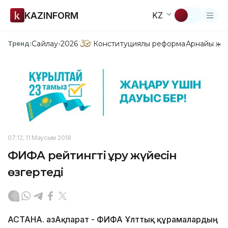
KAZINFORM
KZ
Сайлау-2026
Конституциялық реформа
Арнайы жо
Тренд:
07:12, 11 Маусым 2018
ФИФА рейтингті құру жүйесін
өзгертеді
АСТАНА. ҚазАқпарат - ФИФА Ұлттық құрамалардың