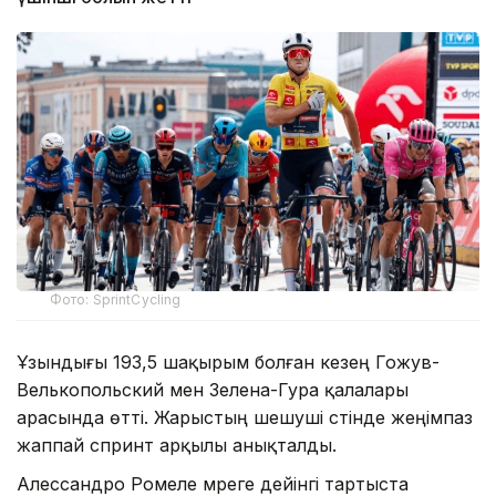
Фото: SprintCycling
Ұзындығы 193,5 шақырым болған кезең Гожув-
Велькопольский мен Зелена-Гура қалалары
арасында өтті. Жарыстың шешуші сәтінде жеңімпаз
жаппай спринт арқылы анықталды.
Алессандро Ромеле мәреге дейінгі тартыста