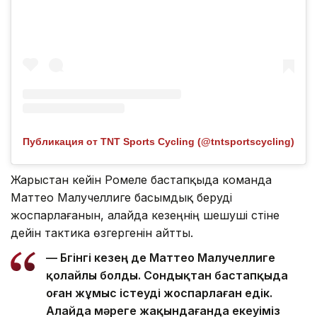
Публикация от TNT Sports Cycling (@tntsportscycling)
Жарыстан кейін Ромеле бастапқыда команда
Маттео Малучеллиге басымдық беруді
жоспарлағанын, алайда кезеңнің шешуші сәтіне
дейін тактика өзгергенін айтты.
— Бүгінгі кезең де Маттео Малучеллиге
қолайлы болды. Сондықтан бастапқыда
оған жұмыс істеуді жоспарлаған едік.
Алайда мәреге жақындағанда екеуіміз