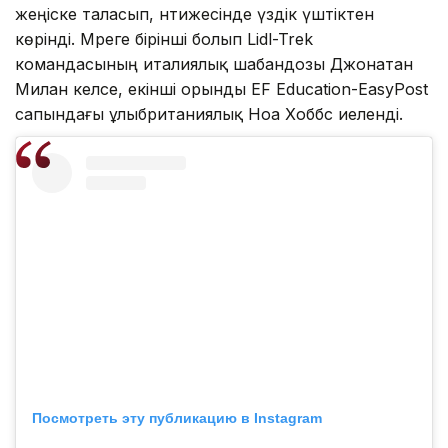
жеңіске таласып, нәтижесінде үздік үштіктен
көрінді. Мәреге бірінші болып Lidl-Trek
командасының италиялық шабандозы Джонатан
Милан келсе, екінші орынды EF Education-EasyPost
сапындағы ұлыбританиялық Ноа Хоббс иеленді.
Посмотреть эту публикацию в Instagram