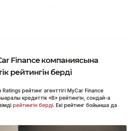
yCar Finance компаниясына
ік рейтингін берді
 Ratings рейтинг агенттігі MyCar Finance
қаралық кредиттік «B» рейтингін, сондай-ақ
зімді
рейтингін берді
. Екі рейтинг бойынша да