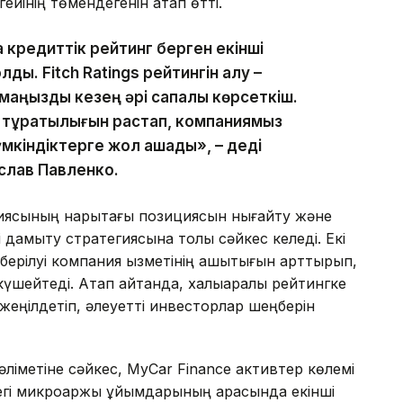
йінің төмендегенін атап өтті.
а кредиттік рейтинг берген екінші
лды. Fitch Ratings рейтингін алу –
аңызды кезең әрі сапалы көрсеткіш.
ң тұрақтылығын растап, компаниямыз
үмкіндіктерге жол ашады», – деді
слав Павленко.
ниясының нарықтағы позициясын нығайту және
і дамыту стратегиясына толық сәйкес келеді. Екі
 берілуі компания қызметінің ашықтығын арттырып,
үшейтеді. Атап айтқанда, халықаралық рейтингке
еңілдетіп, әлеуетті инвесторлар шеңберін
әліметіне сәйкес, MyCar Finance активтер көлемі
дегі микроқаржы ұйымдарының арасында екінші