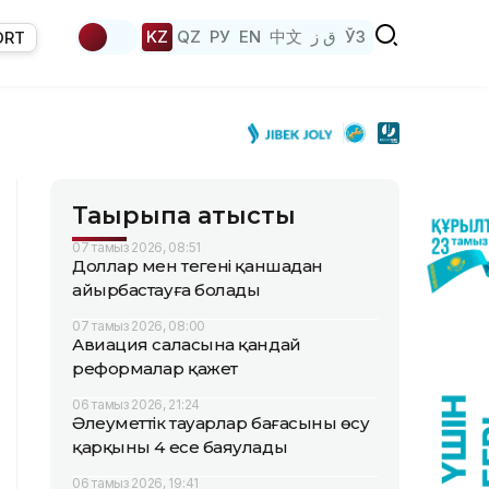
KZ
QZ
РУ
EN
中文
ق ز
ЎЗ
ORT
Тақырыпқа қатысты
07 тамыз 2026, 08:51
Доллар мен теңгені қаншадан
айырбастауға болады
07 тамыз 2026, 08:00
Авиация саласына қандай
реформалар қажет
06 тамыз 2026, 21:24
Әлеуметтік тауарлар бағасының өсу
қарқыны 4 есе баяулады
06 тамыз 2026, 19:41