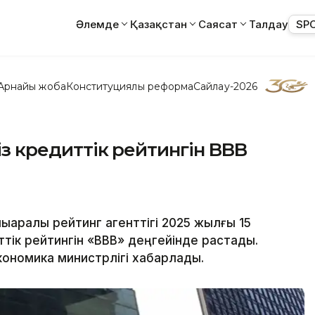
Әлемде
Қазақстан
Саясат
Талдау
SP
Арнайы жоба
Конституциялық реформа
Сайлау-2026
сіз кредиттік рейтингін BBB
ықаралық рейтинг агенттігі 2025 жылғы 15
ттік рейтингін «BBB» деңгейінде растады.
кономика министрлігі хабарлады.