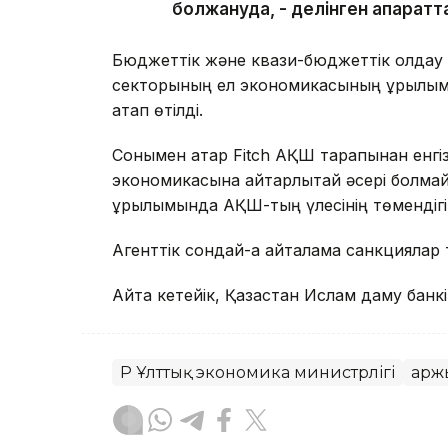
болжануда, - делінген ақпаратт
Бюджеттік және квази-бюджеттік қолдау
секторының ел экономикасының құрылымы
атап өтілді.
Сонымен қатар Fitch АҚШ тарапынан енгіз
экономикасына айтарлықтай әсері болмайт
құрылымында АҚШ-тың үлесінің төмендіг
Агенттік сондай-ақ қайталама санкциялар
Айта кетейік, Қазақстан Ислам даму банк
ҚР Ұлттық экономика министрлігі
Қарж