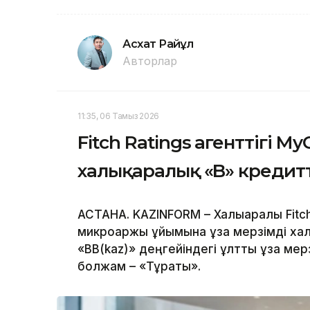
Асхат Райқұл
Авторлар
11:35, 06 Тамыз 2026
Fitch Ratings агенттігі M
халықаралық «B» кредитт
АСТАНА. KAZINFORM – Халықаралық Fitch
микроқаржы ұйымына ұзақ мерзімді халы
«BB(kaz)» деңгейіндегі ұлттық ұзақ мер
болжам – «Тұрақты».