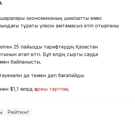
а.
 шаралары экономиканың шикізаттық емес
ндағы тұрақты үлесін қамтамасыз етіп отырғаны
ілген 25 пайыздық тарифтердің Қазақстан
ынын атап өтті. Бұл елдің сыртқы сауда
імен байланысты.
 тәуекелін де төмен деп бағалайды.
інен $1,1 млрд
қаржы тартпақ
.
ы
Рейтинг