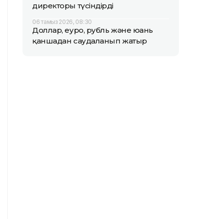
директоры түсіндірді
06 тамыз 2026, 08:30
Доллар, еуро, рубль және юань
қаншадан саудаланып жатыр