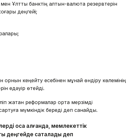
 мен Ұлттық банктің алтын-валюта резервтерін
жоғары деңгейі;
ралары;
ен орнын кеңейту есебінен мұнай өндіру көлемінің
ін едәуір өтейді.
зіліп жатқан реформалар орта мерзімді
қартуға мүмкіндік береді деп санайды.
лерді қоса алғанда, мемлекеттік
қты деңгейде сақталады деп