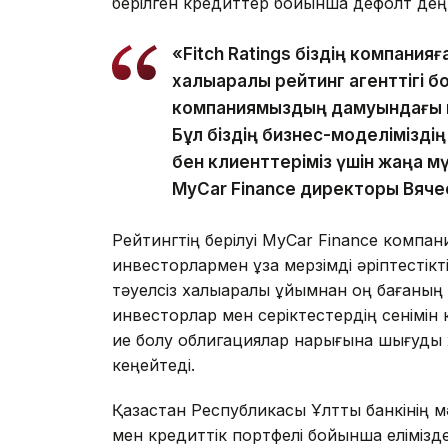
берілген кредиттер бойынша дефолт деңге
«Fitch Ratings біздің компанияғ
халықаралық рейтинг агенттігі бо
компаниямыздың дамуындағы м
Бұл біздің бизнес-моделімізді
бен клиенттеріміз үшін жаңа м
MyCar Finance директоры Вяче
Рейтингтің берілуі MyCar Finance компа
инвесторлармен ұзақ мерзімді әріптестікт
тәуелсіз халықаралық ұйымнан оң бағаның
инвесторлар мен серіктестердің сенімін к
ие болу облигациялар нарығына шығуды ж
кеңейтеді.
Қазақстан Республикасы Ұлттық банкінің м
мен кредиттік портфелі бойынша еліміз