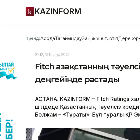
KAZINFORM
Ақорда
Тағайындау
Заң және тәртіп
Дерекқор
Тренд:
21:12, 15 Шілде 2025
Fitch Қазақстанның тәуел
деңгейінде растады
АСТАНА. KAZINFORM – Fitch Ratings хал
шілдеде Қазақстанның тәуелсіз креди
Болжам – «Тұрақты». Бұл туралы ҚР Э