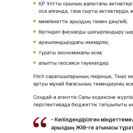
ҚР Ұлттық қорының валюталық активтері
қоса алғанда, таза сыртқы активтердің 
мемлекеттік қарыздың төмен деңгейі;
біртіндеп фискалдық шоғырландыру ша
қаржыландырудағы икемділік;
тұрақты экономикалық өсім;
қалыпты геосаяси тәуекелдер.
Fitch сарапшыларының пікірінше, Теңіз к
артуы мұнай бағасының төмендеуінің әсер
Сондай-ақ агенттік Салық кодексіне жүргі
перспективада бюджеттік тапшылықты қыс
- Кепілдендірілген міндеттеме
қарыздың ЖІӨ-ге қатынасы тұра