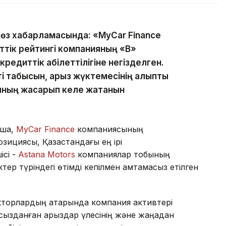
пасөз хабарламасында: «MyCar Finance
иттік рейтингі компанияның «B»
редиттік қабілеттілігіне негізделген.
і табысын, қарыз жүктемесінің қалыпты
ның жақсарып келе жатқанын
нша,
MyCar Finance
компаниясының
озициясы, Қазақстандағы ең ірі
ісі -
Astana Motors
компаниялар тобының
тер түріндегі өтімді кепілмен қамтамасыз етілген
факторлардың қатарында компания активтері
нсызданған қарыздар үлесінің және жаңадан