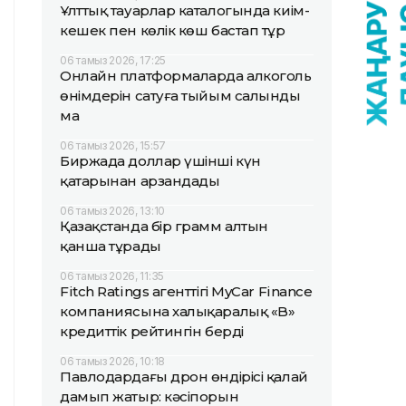
Ұлттық тауарлар каталогында киім-
кешек пен көлік көш бастап тұр
06 тамыз 2026, 17:25
Онлайн платформаларда алкоголь
өнімдерін сатуға тыйым салынды
ма
06 тамыз 2026, 15:57
Биржада доллар үшінші күн
қатарынан арзандады
06 тамыз 2026, 13:10
Қазақстанда бір грамм алтын
қанша тұрады
06 тамыз 2026, 11:35
Fitch Ratings агенттігі MyCar Finance
компаниясына халықаралық «B»
кредиттік рейтингін берді
06 тамыз 2026, 10:18
Павлодардағы дрон өндірісі қалай
дамып жатыр: кәсіпорын