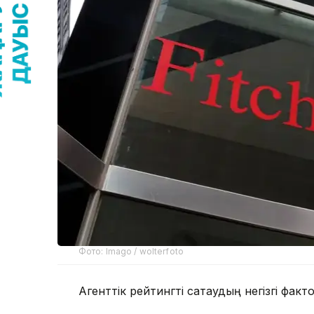
Фото: Imago / wolterfoto
Агенттік рейтингті сақтаудың негізгі факт