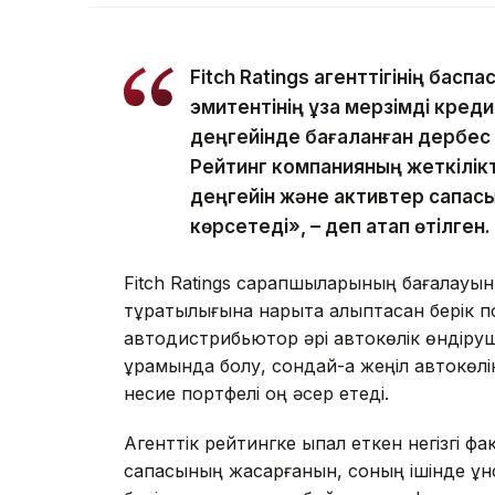
Fitch Ratings агенттігінің бас
эмитентінің ұзақ мерзімді кред
деңгейінде бағаланған дербес к
Рейтинг компанияның жеткілікт
деңгейін және активтер сапасы
көрсетеді», – деп атап өтілген.
Fitch Ratings сарапшыларының бағалауы
тұрақтылығына нарықта қалыптасқан берік п
автодистрибьютор әрі автокөлік өндіруш
құрамында болу, сондай-ақ жеңіл автокөлік
несие портфелі оң әсер етеді.
Агенттік рейтингке ықпал еткен негізгі 
сапасының жақсарғанын, соның ішінде құ