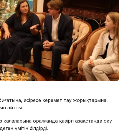
иғатына, әсіресе керемет тау жорықтарына,
нын айтты.
 қалаларына оралғанда қазіргі Қазақстанда оқу
еген үмітін білдірді.