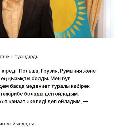
анын түсіндірді.
 кіреді: Польша, Грузия, Румыния және
н ең қызықты болды. Мен бұл
дем басқа мәдениет туралы көбірек
 тәжірибе болады деп ойладым.
көп қанағат әкеледі деп ойладым, —
нын мойындады.