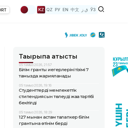
KZ
QZ
РУ
EN
中文
ق ز
ЎЗ
ORT
Тақырыпқа қатысты
05 тамыз 2026, 21:57
Білім гранты иегерлерінің тізімі 7
тамызда жарияланады
05 тамыз 2026, 19:16
Студенттердің мемлекеттік
стипендиясын төлеудің жаңа тәртібі
бекітілді
05 тамыз 2026, 18:29
127 мыңнан астам талапкер білім
грантына өтінім берді