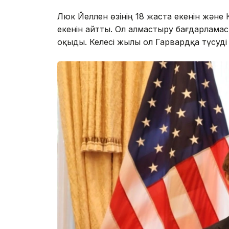
Люк Йеллен өзінің 18 жаста екенін жән
екенін айтты. Ол алмастыру бағдарлама
оқыды. Келесі жылы ол Гарвардқа түсуді