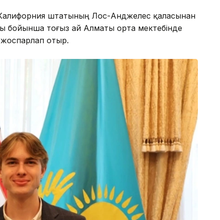
е Калифорния штатының Лос-Анджелес қаласынан
сы бойынша тоғыз ай Алматы орта мектебінде
 жоспарлап отыр.