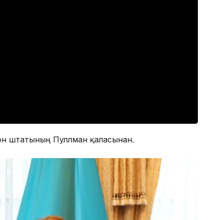
он штатының Пуллман қаласынан.