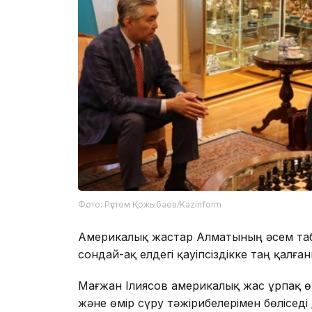
Фото: Рүстем Қожыбаев/Kazinform
Америкалық жастар Алматының әсем таб
сондай-ақ елдегі қауіпсіздікке таң қалға
Мағжан Ілиясов америкалық жас ұрпақ өз
және өмір сүру тәжірибелерімен бөліседі д