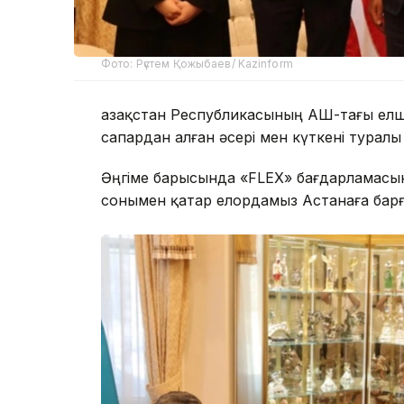
Фото: Рүстем Қожыбаев/ Kazinform
Қазақстан Республикасының АҚШ-тағы ел
сапардан алған әсері мен күткені туралы 
Әңгіме барысында «FLEX» бағдарламасын
сонымен қатар елордамыз Астанаға бар