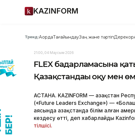
KAZINFORM
Ақорда
Тағайындау
Заң және тәртіп
Дерекқор
Тренд:
21:00, 04 Маусым 2026
FLEX бағдарламасына қа
Қазақстандағы оқу мен ө
АСТАНА. KAZINFORM — Қазақстан Респу
(«Future Leaders Exchange») — «Бо
аясында Қазақстанда білім алған ам
кездесу өтті, деп хабарлайды Kazinf
тілшісі.