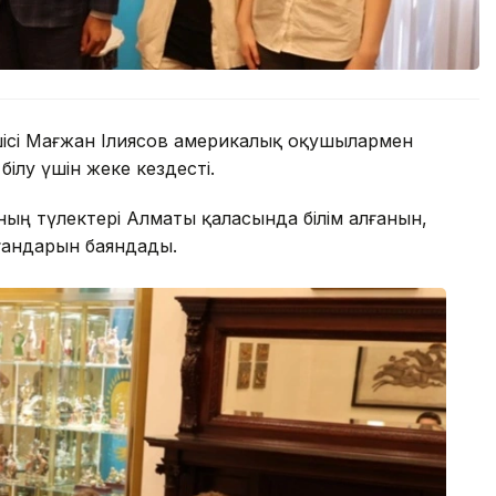
шісі Мағжан Ілиясов америкалық оқушылармен
білу үшін жеке кездесті.
ың түлектері Алматы қаласында білім алғанын,
ғандарын баяндады.