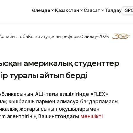
Әлемде
Қазақстан
Саясат
Талдау
SP
Арнайы жоба
Конституциялық реформа
Сайлау-2026
тысқан америкалық студенттер
мір туралы айтып берді
бликасының АҚШ-тағы елшілігінде «FLEX»
лашақ көшбасшылармен алмасу» бағдарламасы
ерикалық жоғары сынып оқушыларымен
orm агенттігінің Вашингтондағы
меншікті