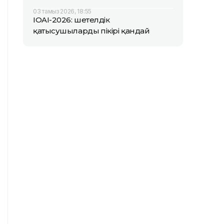
03 тамыз 2026, 18:55
IOAI-2026: шетелдік
қатысушылардың пікірі қандай