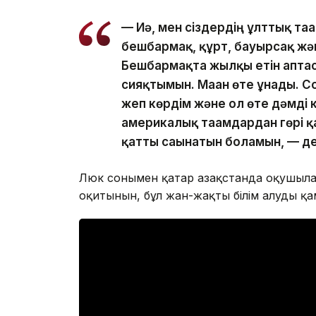
— Иә, мен сіздердің ұлттық та
бешбармақ, құрт, бауырсақ жә
Бешбармақта жылқы етін аптас
сияқтымын. Маған өте ұнады. С
жеп көрдім және ол өте дәмді к
америкалық тағамдардан гөрі қ
қатты сағынатын боламын, — д
Люк сонымен қатар Қазақстанда оқушылар
оқитынын, бұл жан-жақты білім алуды қам