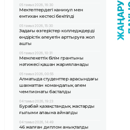
05 тамыз 2026, 16:30
Мектептердегі каникул мен
емтихан кестесі бекітілді
05 тамыз 2026, 15:30
Заңдағы өзгерістер колледждердің
өндірістік әлеуетін арттыруға жол
ашты
05 тамыз 2026, 10:31
Мемлекеттік білім грантының
нәтижесі қашан жарияланады
05 тамыз 2026, 00:55
Алматыда студенттер арасындағы
шахматтан командалық әлем
чемпионаты басталды
04 тамыз 2026, 19:23
Бурабай қазақстандық жастардың
ғылыми алаңына айналды
04 тамыз 2026, 14:49
46 жалған диплом анықталды