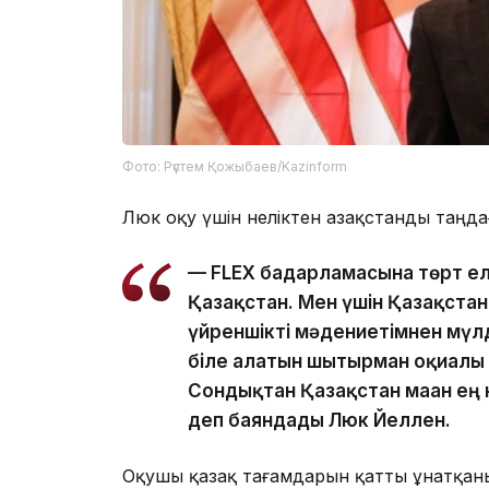
Фото: Рүстем Қожыбаев/Kazinform
Люк оқу үшін неліктен Қазақстанды таңдағ
— FLEX бағдарламасына төрт ел
Қазақстан. Мен үшін Қазақста
үйреншікті мәдениетімнен мүл
біле алатын шытырман оқиғалы
Сондықтан Қазақстан маған ең 
деп баяндады Люк Йеллен.
Оқушы қазақ тағамдарын қатты ұнатқа