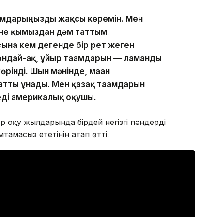
ғамдарыңызды жақсы көремін. Мен
не қымыздан дәм таттым.
ына кем дегенде бір рет жеген
ондай-ақ, ұйғыр тағамдарын — лағманды
өрінді. Шын мәнінде, маған
атты ұнады. Мен қазақ тағамдарын
еді америкалық оқушы.
 оқу жылдарында бірдей негізгі пәндерді
тамасыз ететінін атап өтті.