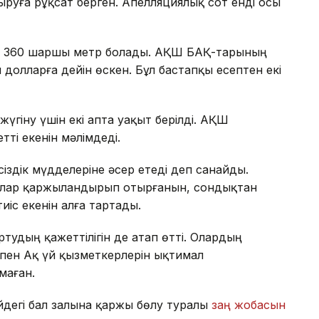
руға рұқсат берген. Апелляциялық сот енді осы
8 360 шаршы метр болады. АҚШ БАҚ-тарының
долларға дейін өскен. Бұл бастапқы есептен екі
үгіну үшін екі апта уақыт берілді. АҚШ
ті екенін мәлімдеді.
сіздік мүдделеріне әсер етеді деп санайды.
ғалар қаржыландырып отырғанын, сондықтан
іс екенін алға тартады.
тудың қажеттілігін де атап өтті. Олардың
пен Ақ үй қызметкерлерін ықтимал
маған.
дегі бал залына қаржы бөлу туралы
заң жобасын