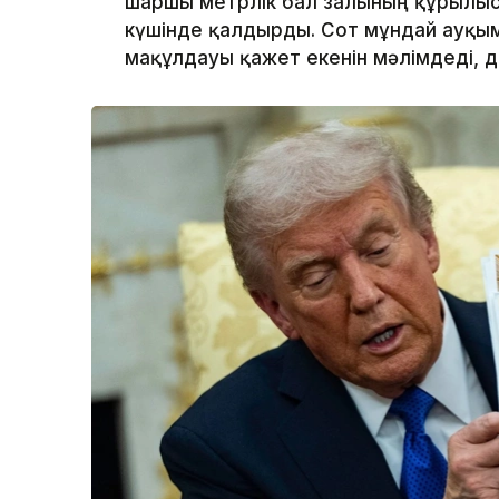
шаршы метрлік бал залының құрылы
күшінде қалдырды. Сот мұндай ауқым
мақұлдауы қажет екенін мәлімдеді, 