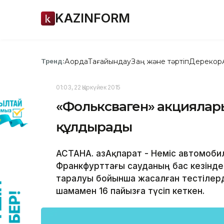
KAZINFORM
Ақорда
Тағайындау
Заң және тәртіп
Дерекқор
Тренд:
01:03, 22 Қыркүйек 2015
«Фольксваген» акциялар
құлдырады
АСТАНА. ҚазАқпарат - Неміс автомоб
Франкфурттағы сауданың бас кезінд
таралуы бойынша жасалған тестілер
шамамен 16 пайызға түсіп кеткен.