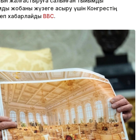
сын жалғастыруға салынған тыйымды
ды жобаны жүзеге асыру үшін Конгрестің
деп хабарлайды
BBC
.