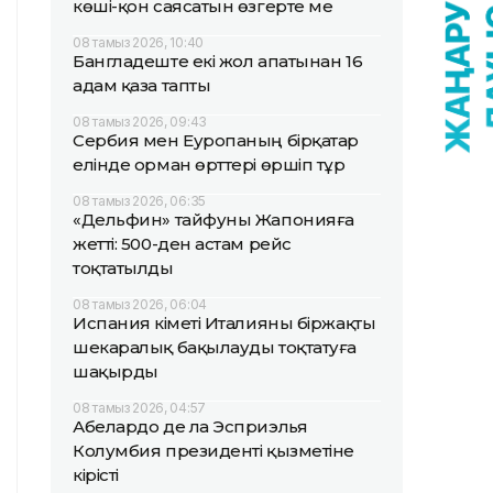
көші-қон саясатын өзгерте ме
08 тамыз 2026, 10:40
Бангладеште екі жол апатынан 16
адам қаза тапты
08 тамыз 2026, 09:43
Сербия мен Еуропаның бірқатар
елінде орман өрттері өршіп тұр
08 тамыз 2026, 06:35
«Дельфин» тайфуны Жапонияға
жетті: 500-ден астам рейс
тоқтатылды
08 тамыз 2026, 06:04
Испания үкіметі Италияны біржақты
шекаралық бақылауды тоқтатуға
шақырды
08 тамыз 2026, 04:57
Абелардо де ла Эсприэлья
Колумбия президенті қызметіне
кірісті