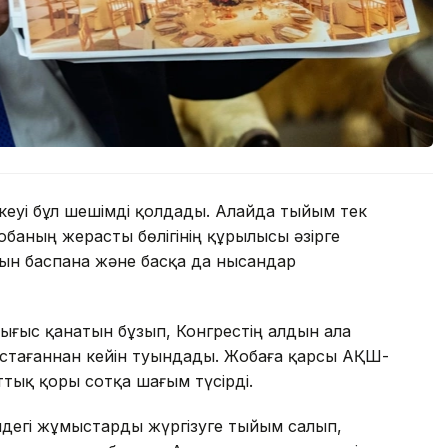
еуі бұл шешімді қолдады. Алайда тыйым тек
обаның жерасты бөлігінің құрылысы әзірге
тын баспана және басқа да нысандар
Шығыс қанатын бұзып, Конгрестің алдын ала
тағаннан кейін туындады. Жобаға қарсы АҚШ-
ттық қоры сотқа шағым түсірді.
ндегі жұмыстарды жүргізуге тыйым салып,