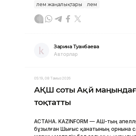
Әлем жаңалықтары
Әлем
Зарина Туғанбаева
Авторлар
05:19, 08 Тамыз 2026
АҚШ соты Ақ үй маңында
тоқтатты
АСТАНА. KAZINFORM — АҚШ-тың апелл
бұзылған Шығыс қанатының орнына с