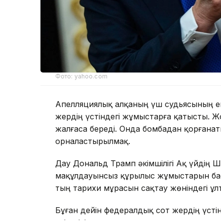
Фото: yahoo.com
Апелляциялық алқаның үш судьясының ек
жердің үстіндегі жұмыстарға қатысты. Ж
жалғаса береді. Онда бомбадан қорғана
орналастырылмақ.
Дау Дональд Трамп әкімшілігі Ақ үйдің 
мақұлдауынсыз құрылыс жұмыстарын бас
тың тарихи мұрасын сақтау жөніндегі ұл
Бұған дейін федералдық сот жердің үсті