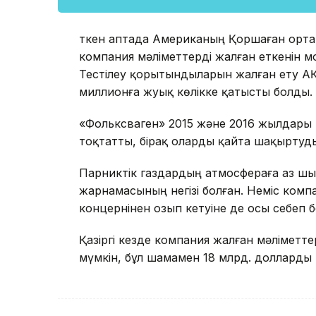
Өткен аптада Американың Қоршаған ортаны
компания мәліметтерді жалған еткенін мо
Тестілеу қорытындыларын жалған ету А
миллионға жуық көлікке қатысты болды.
«Фольксваген» 2015 және 2016 жылдары 
тоқтатты, бірақ оларды қайта шақыртуд
Парниктік газдардың атмосфераға аз ш
жарнамасының негізі болған. Неміс ком
концернінен озып кетуіне де осы себеп 
Қазіргі кезде компания жалған мәліметтер 
мүмкін, бұл шамамен 18 млрд. долларды