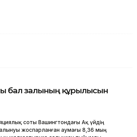
ғы бал залының құрылысын
яциялық соты Вашингтондағы Ақ үйдің
алынуы жоспарланған аумағы 8,36 мың