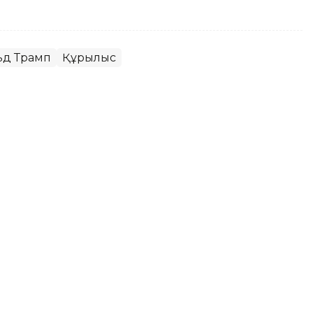
ьд Трамп
Құрылыс
ья Колумбия президенті