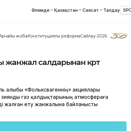
Әлемде
Қазақстан
Саясат
Талдау
SP
Арнайы жоба
Конституциялық реформа
Сайлау-2026
ы жанжал салдарынан күрт
иль алыбы «Фольксвагеннің» акциялары
е зиянды газ қалдықтарының атмосфераға
ді жалған ету жанжалына байланысты