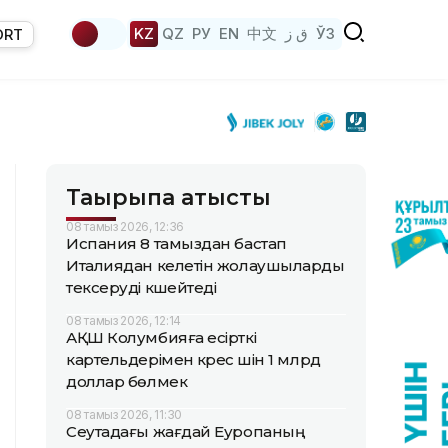
KZ
QZ
РУ
EN
中文
ق ز
ЎЗ
ORT
Тақырыпқа қатысты
08 тамыз 2026, 12:36
Испания 8 тамыздан бастап
Италиядан келетін жолаушыларды
тексеруді күшейтеді
08 тамыз 2026, 12:14
АҚШ Колумбияға есірткі
картельдерімен күрес үшін 1 млрд
доллар бөлмек
08 тамыз 2026, 11:30
Сеутадағы жағдай Еуропаның