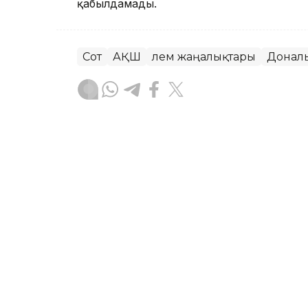
қабылдамады.
Сот
АҚШ
Әлем жаңалықтары
Донал
Динара Маханова
Авторлар
04:57, 08 Тамыз 2026
Абелардо де ла Эсприэл
қызметіне кірісті