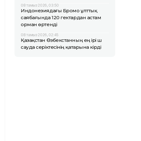
08 тамыз 2026, 03:50
Индонезиядағы Бромо ұлттық
саябағында 120 гектардан астам
орман өртенді
08 тамыз 2026, 02:45
Қазақстан Өзбекстанның ең ірі үш
сауда серіктесінің қатарына кірді