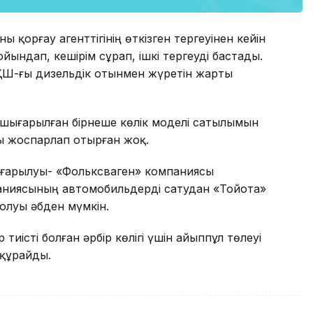
 қорғау агенттігінің өткізген тергеуінен кейін
йындап, кешірім сұрап, ішкі тергеуді бастады.
ҚШ-ғы дизельдік отынмен жүретін жарты
шығарылған бірнеше көлік моделі сатылымын
ы жоспарлап отырған жоқ.
ығарылуы- «Фольксваген» компаниясы
паниясының автомобильдерді сатудан «Тойота»
болуы әбден мүмкін.
тиісті болған әрбір көлігі үшін айыппұл төлеуі
 құрайды.