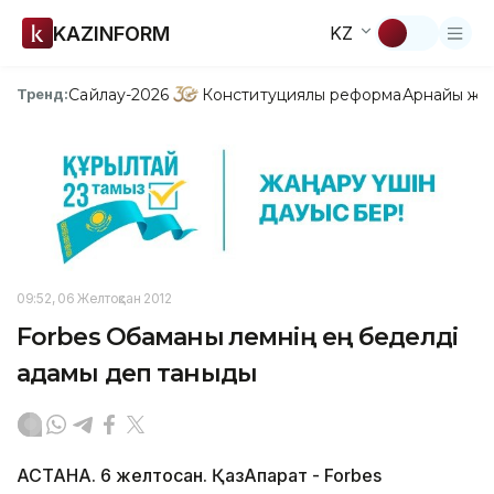
KAZINFORM
KZ
Сайлау-2026
Конституциялық реформа
Арнайы жо
Тренд:
09:52, 06 Желтоқсан 2012
Forbes Обаманы әлемнің ең беделді
адамы деп таныды
АСТАНА. 6 желтоқсан. ҚазАқпарат - Forbes