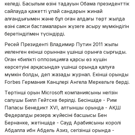
келеді. Басылым өзінің таңдауын Обама президенттік
сайлауда қажетті ұпай сандарын жинай
алғандығымен және бұл оған алдағы төрт жылда
өзінің саяси бастамаларын жүзеге асыру мүмкіндігін
беретіндігімен түсіндірді.
Ресей Президенті Владимир Путин 2011 жылы
иеленген екінші орыннан үшінші орынға сырғыды.
Оған «биліктің оппозицияға қарсы өз күшін
көрсетуінің арқасында» үшінші орында қалуға
мүмкін болды, деп жазады журнал. Екінші орынды
Forbes Германия Канцлері Ангела Меркельге берді.
Төртінші орын Microsoft компаниясының негізін
салушы Билл Гейтске берілді. Бесіншіде - Рим
Папасы Бенедикт XVI, алтыншы орында - АҚШ
Федералды резерв жүйесінің басшысы Бен
Бернанке, жетіншіде - Сауд Арабиясының королі
Абдалла ибн Абдель Азиз, сегізінші орында -