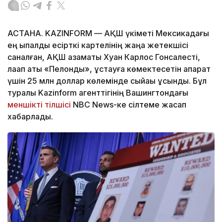
АСТАНА. KAZINFORM — АҚШ үкіметі Мексикадағы
ең ықпалды есірткі картелінің жаңа жетекшісі
саналған, АҚШ азаматы Хуан Карлос Гонсалесті,
лақап аты «Пелонды», ұстауға көмектесетін ақпарат
үшін 25 млн доллар көлемінде сыйақы ұсынды. Бұл
туралы Kazinform агенттігінің Вашингтондағы
меншікті тілшісі
NBC News-ке сілтеме жасап
хабарлады.