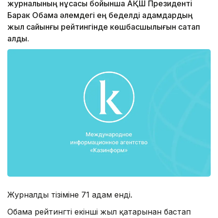
журналының нұсқасы бойынша АҚШ Президенті
Барак Обама әлемдегі ең беделді адамдардың
жыл сайынғы рейтингінде көшбасшылығын сақтап
қалды.
Журналдың тізіміне 71 адам енді.
Обама рейтингті екінші жыл қатарынан бастап