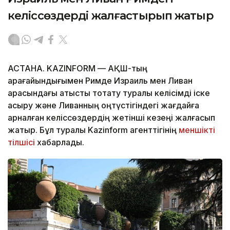
келіссөздерді жалғастырып жатыр
АСТАНА. KAZINFORM — АҚШ-тың
арағайындығымен Римде Израиль мен Ливан
арасындағы атысты тоқтату туралы келісімді іске
асыру және Ливанның оңтүстігіндегі жағдайға
арналған келіссөздердің жетінші кезеңі жалғасып
жатыр. Бұл туралы Kazinform агенттігінің
меншікті
тілшісі
хабарлады.