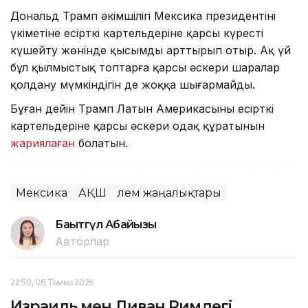
Дональд Трамп әкімшілігі Мексика президентінің
үкіметіне есірткі картельдеріне қарсы күресті
күшейту жөнінде қысымды арттырып отыр. Ақ үй
бұл қылмыстық топтарға қарсы әскери шаралар
қолдану мүмкіндігін де жоққа шығармайды.
Бұған дейін Трамп Латын Америкасының есірткі
картельдеріне қарсы әскери одақ құратынын
жариялаған
болатын.
Мексика
АҚШ
Әлем жаңалықтары
Бақытгүл Абайқызы
Авторлар
22:50, 06 Тамыз 2026
Израиль мен Ливан Римдегі