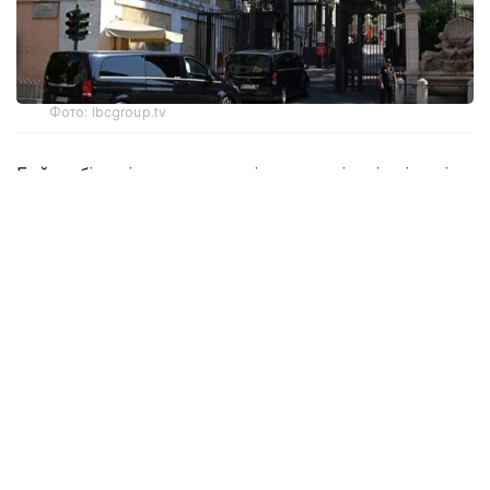
Фото: lbcgroup.tv
Бейсенбі күні тараптар келіссөздердің үшінші күніне
кірісті. Онда атысты тоқтату туралы келісімді
орындау тетіктері, Израиль әскерін Ливан
аумағынан толық шығару және шекара маңына
Ливан армиясының бөлімдерін кезең-кезеңімен
орналастыру мәселелері талқыланып жатыр.
🚨🇱🇧🇺🇸🇮🇱 After negotiations ended early
yesterday because of the escalation in
southern Lebanon, the third day of the
seventh round of Lebanon-Israel talks has
started in Rome. We’ll see what today’s talks
bring.
pic.twitter.com/xRDRXlfbzU