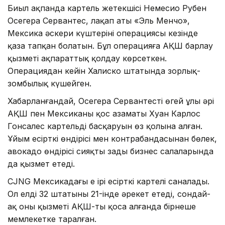
Биыл ақпанда картель жетекшісі Немесио Рубен
Осегера Сервантес, лақап аты «Эль Менчо»,
Мексика әскери күштерінің операциясы кезінде
қаза тапқан болатын. Бұл операцияға АҚШ барлау
қызметі ақпараттық қолдау көрсеткен.
Операциядан кейін Халиско штатында зорлық-
зомбылық күшейген.
Хабарланғандай, Осегера Сервантестің өгей ұлы әрі
АҚШ пен Мексиканың қос азаматы Хуан Карлос
Гонсалес картельдің басқаруын өз қолына алған.
Ұйым есірткі өндірісі мен контрабандасынан бөлек,
авокадо өндірісі сияқты заңды бизнес салаларында
да қызмет етеді.
CJNG Мексикадағы ең ірі есірткі картелі саналады.
Ол елдің 32 штатының 21-інде әрекет етеді, сондай-
ақ оның қызметі АҚШ-ты қоса алғанда бірнеше
мемлекетке таралған.