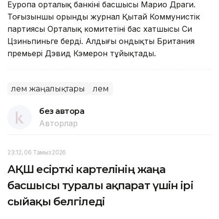
Еуропа орталық банкінің басшысы Марио Драги.
Тоғызыншы орынды журнал Қытай Коммунистік
партиясы Орталық комитетінің бас хатшысы Си
Цзиньпиньге берді. Алдыңғы ондықты Британия
премьері Дэвид Кэмерон тұйықтады.
Әлем жаңалықтары
Әлем
без автора
Авторлар
23:12, 06 Тамыз 2026
АҚШ есірткі картелінің жаңа
басшысы туралы ақпарат үшін ірі
сыйақы белгіледі