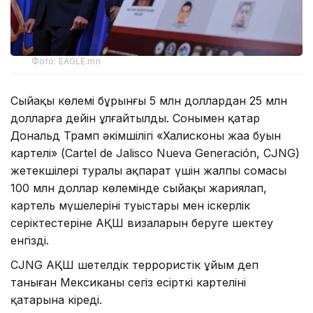
Фото: EAGLE.mn
Сыйақы көлемі бұрынғы 5 млн доллардан 25 млн
долларға дейін ұлғайтылды. Сонымен қатар
Дональд Трамп әкімшілігі «Халисконың жаңа буын
картелі» (Cartel de Jalisco Nueva Generación, CJNG)
жетекшілері туралы ақпарат үшін жалпы сомасы
100 млн доллар көлемінде сыйақы жариялап,
картель мүшелерінің туыстары мен іскерлік
серіктестеріне АҚШ визаларын беруге шектеу
енгізді.
CJNG АҚШ шетелдік террористік ұйым деп
таныған Мексиканың сегіз есірткі картелінің
қатарына кіреді.