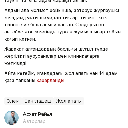
тауып, тағы 15 адам жарақат алған.
Алдын ала мәлімет бойынша, автобус жүргізушісі
жылдамдықты шамадан тыс арттырып, көлік
тізгініне ие бола алмай қалған. Салдарынан
автобус жол жиегінде тұрған жұмысшылар тобын
қағып кеткен.
Жарақат алғандардың барлығы шұғыл түрде
жергілікті ауруханалар мен клиникаларға
жеткізілді.
Айта кетейік, Угандадағы жол апатынан 14 адам
қаза тапқаны
хабарланды
.
Әлем
Бангладеш
Жол апаты
Асхат Райқұл
Авторлар