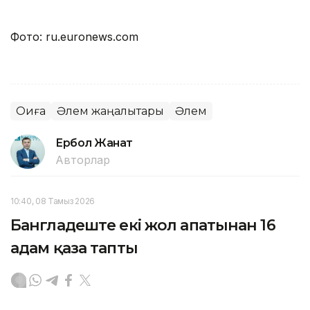
Фото: ru.euronews.com
Оқиға
Әлем жаңалықтары
Әлем
Ербол Жанат
Авторлар
10:40, 08 Тамыз 2026
Бангладеште екі жол апатынан 16
адам қаза тапты