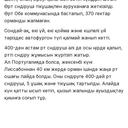
Өрт сөндіруші тікұшақпен ауруханаға жеткізілді.
Өрт Обе коммунасында басталып, 370 гектар
орманды жалмаған.
Сондай-ақ, екі үй, екі қойма және көшпелі үй
тәріздес автофургон түгі қалмай жанып кетті.
400-ден астам өрт сөндіруші әлі де осы өңірде қалып,
өртті сөндіру жұмысын жүргізіп жатыр.
Ал Португалияда болса, жексенбі күні
Лиссабоннан 40 км жерде орман ішінде жаңа өрт
ошағы пайда болды. Оны сөндіруге 400-дей өрт
сөндіруші, 5 ұшақ және тікұшақ тартылды. Алайда
күн қатты ысып кетіп, қызыл жалынды ауыздықтау
қиынға соғып тұр.