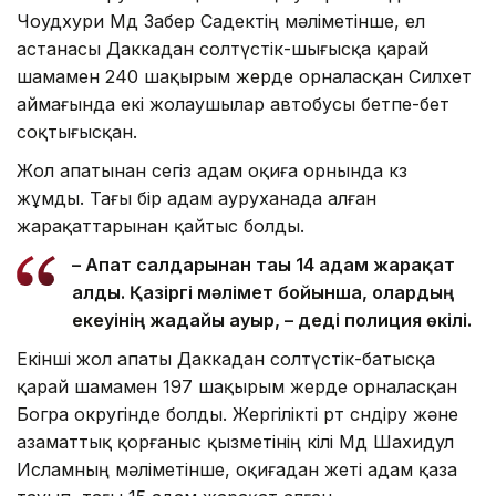
Чоудхури Мд Забер Садектің мәліметінше, ел
астанасы Даккадан солтүстік-шығысқа қарай
шамамен 240 шақырым жерде орналасқан Силхет
аймағында екі жолаушылар автобусы бетпе-бет
соқтығысқан.
Жол апатынан сегіз адам оқиға орнында көз
жұмды. Тағы бір адам ауруханада алған
жарақаттарынан қайтыс болды.
– Апат салдарынан тағы 14 адам жарақат
алды. Қазіргі мәлімет бойынша, олардың
екеуінің жағдайы ауыр, – деді полиция өкілі.
Екінші жол апаты Даккадан солтүстік-батысқа
қарай шамамен 197 шақырым жерде орналасқан
Богра округінде болды. Жергілікті өрт сөндіру және
азаматтық қорғаныс қызметінің өкілі Мд Шахидул
Исламның мәліметінше, оқиғадан жеті адам қаза