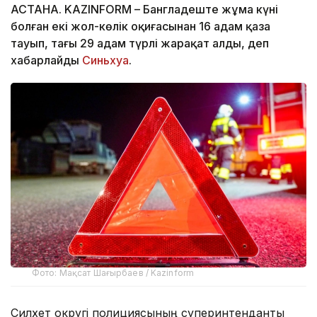
АСТАНА. KAZINFORM – Бангладеште жұма күні
болған екі жол-көлік оқиғасынан 16 адам қаза
тауып, тағы 29 адам түрлі жарақат алды, деп
хабарлайды
Синьхуа
.
Фото: Мақсат Шағырбаев / Kazinform
Силхет округі полициясының суперинтенданты