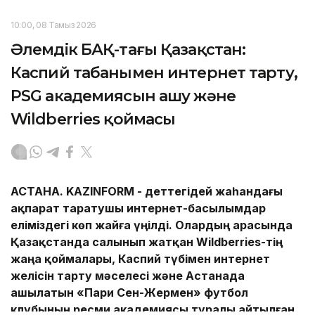
10:00, 08 Тамыз 2026
Әлемдік БАҚ-тағы Қазақстан:
Каспий табанымен интернет тарту,
PSG академиясын ашу және
Wildberries қоймасы
АСТАНА.
KAZINFORM -
Әдеттегідей жаһандағы
ақпарат таратушы интернет-басылымдар
еліміздегі көп жайға үңілді. Олардың арасында
Қазақстанда салынып жатқан Wildberries-тің
жаңа қоймалары,
Каспий түбімен интернет
желісін тарту мәселесі және Астанада
ашылатын «Пари Сен-Жермен» футбол
клубының ресми академиясы туралы айтылған.