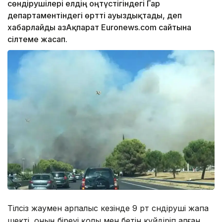
сөндірушілері елдің оңтүстігіндегі Гар
департаментіндегі өртті ауыздықтады, деп
хабарлайды ҚазАқпарат Euronews.com сайтына
сілтеме жасап.
Тілсіз жаумен арпалыс кезінде 9 өрт сөндіруші жапа
шекті, оның біреуі қолы мен бетін күйдіріп алған.