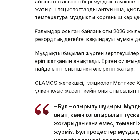
айының ортасынан бері мұздық тәулігіне
жатыр. Гляциологтардың айтуынша, қыста
температура мұздықты қорғаныш қар қаб
Ғалымдар осыған байланысты 2026 жылы
рекордтық деңгейге жақындауы мүмкін де
Мұздықты бақылап жүрген зерттеушілер он
еріп жатқанын анықтады. Еріген су ағынд
пайда етіп, оны ішінен әлсіретіп жатыр.
GLAMOS жетекшісі, гляциолог Маттиас Х
үлкен қуыс жасап, кейін оның опырылып т
– Бұл – опырылу шұңқыры. Мұзд
ойып, кейін ол опырылып түск
жоғарыдан ғана емес, төменгі 
жүрміз. Бұл процестер мұздықт