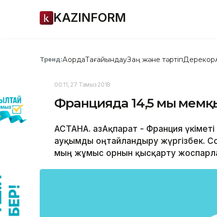
KAZINFORM
Ақорда
Тағайындау
Заң және тәртіп
Дерекқор
Тренд:
00:11, 27 Тамыз 2018
Францияда 14,5 мың мем
АСТАНА. ҚазАқпарат - Франция үкімет
ауқымды оңтайландыру жүргізбек. Со
мың жұмыс орнын қысқарту жоспарл