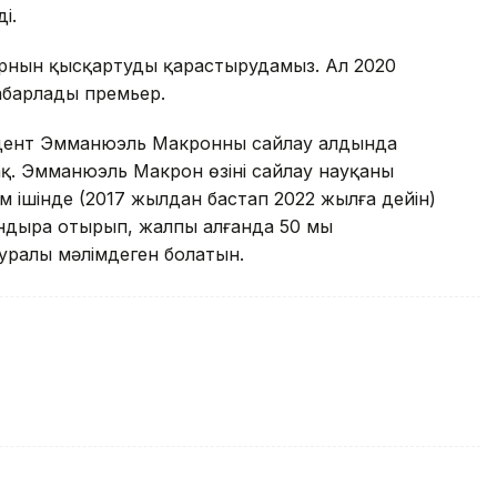
і.
орнын қысқартуды қарастырудамыз. Ал 2020
абарлады премьер.
езидент Эмманюэль Макронның сайлау алдында
ақ. Эмманюэль Макрон өзінің сайлау науқаны
 ішінде (2017 жылдан бастап 2022 жылға дейін)
ндыра отырып, жалпы алғанда 50 мың
туралы мәлімдеген болатын.