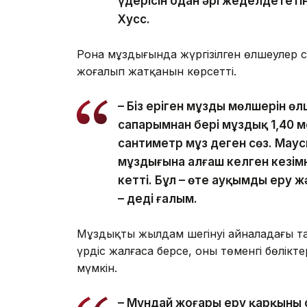
үдерісін одан әрі жеделдететі
Хусс.
Рона мұздығында жүргізілген өлшеулер 
жоғалып жатқанын көрсетті.
– Біз еріген мұздың мөлшерін өл
сапарымнан бері мұздық 1,40 ме
сантиметр мұз деген сөз. Мау
мұздығына алғаш келген кезімн
кетті. Бұл – өте ауқымды еру 
– деді ғалым.
Мұздықтың жылдам шегінуі айналадағы та
үрдіс жалғаса берсе, оның төменгі бөлік
мүмкін.
– Мұндай жоғары еру қарқыны 