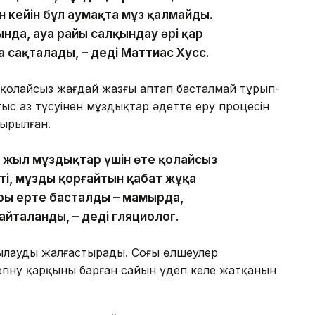
ан кейін бұл аумақта мұз қалмайды.
нда, ауа райы салқындау әрі қар
а сақталады, – деді Маттиас Хусс.
қолайсыз жағдай жазғы аптап басталмай тұрып-
тыс аз түсуінен мұздықтар әдетте еру процесін
ырылған.
сы жыл мұздықтар үшін өте қолайсыз
ті, мұзды қорғайтын қабат жұқа
ры ерте басталды – мамырда,
йталанды, – деді гляциолог.
лауды жалғастырады. Соңғы өлшеулер
егіну қарқыны барған сайын үдеп келе жатқанын