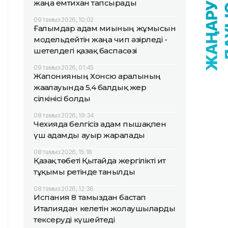
жаңа емтихан тапсырады
09 тамыз 2026, 10:02
Ғалымдар адам миының жұмысын
модельдейтін жаңа чип әзірледі -
шетелдегі қазақ баспасөзі
09 тамыз 2026, 01:45
Жапонияның Хонсю аралының
жағалауында 5,4 балдық жер
сілкінісі болды
08 тамыз 2026, 19:34
Чехияда белгісіз адам пышақпен
үш адамды ауыр жаралады
08 тамыз 2026, 15:18
Қазақ төбеті Қытайда жергілікті ит
тұқымы ретінде танылды
08 тамыз 2026, 12:36
Испания 8 тамыздан бастап
Италиядан келетін жолаушыларды
тексеруді күшейтеді