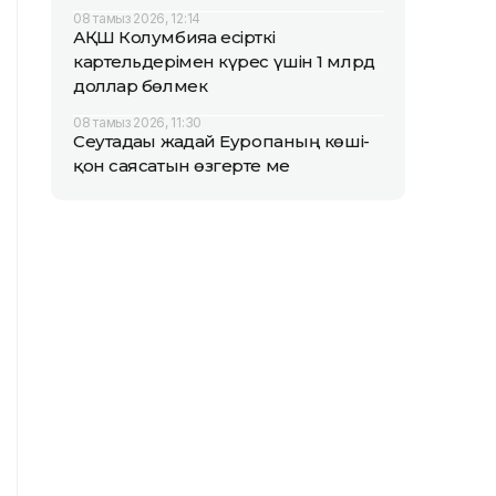
08 тамыз 2026, 12:14
АҚШ Колумбияға есірткі
картельдерімен күрес үшін 1 млрд
доллар бөлмек
08 тамыз 2026, 11:30
Сеутадағы жағдай Еуропаның көші-
қон саясатын өзгерте ме