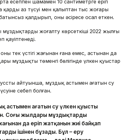
 орта есеппен шамамен 10 сантиметрге еріп
 қардың аз түсуі мен қалыптан тыс жоғары
атынсыз қалдырып, оны әсіресе осал еткен.
 мұздықтардың жоғалту көрсеткіші 2022 жылғы
п қауіптенеді.
ың тек үстіңгі жағынан ғана емес, астынан да
ары мұздықтың төменгі бөлігінде үлкен қуыстар
усстың айтуынша, мұздық астымен ағатын су
үсуіне себеп болған.
ық астымен ағатын су үлкен қуысты
ен. Соңғы жылдары мұздықтардың
жағынан да еріп жатқанын жиі байқап
арды ішінен бұзады. Бұл – еру