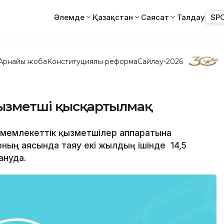
Әлемде
Қазақстан
Саясат
Талдау
SP
Арнайы жоба
Конституциялық реформа
Сайлау-2026
қызметші қысқартылмақ
і мемлекеттік қызметшілер аппаратына
ның аясында таяу екі жылдың ішінде 14,5
ануда.