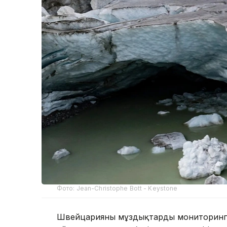
Фото: Jean-Christophe Bott - Keystone
Швейцарияның мұздықтарды мониторингт