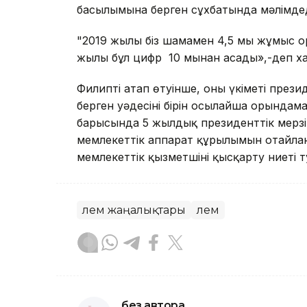
басылымына берген сұхбатында мәлімдед
"2019 жылы біз шамамен 4,5 мың жұмыс 
жылы бұл цифр 10 мыңнан асады»,-деп х
Филиптің атап өтуінше, оның үкіметі пр
берген уәдесінің бірін осылайша орындам
барысында 5 жылдық президенттік мерзім
мемлекеттік аппарат құрылымын оңтайла
мемлекеттік қызметшіні қысқарту ниеті 
Әлем жаңалықтары
Әлем
без автора