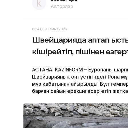
Авторлар
06:41, 09 Тамыз 2026
Швейцарияда аптап ысты
кішірейтіп, пішінен өзге
АСТАНА. KAZINFORM – Еуропаны шарпы
Швейцарияның оңтүстігіндегі Рона мұ
мұз қабатынан айырылды. Бұл темпер
барған сайын ерекше әсер етіп жатқ