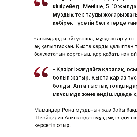
кішірейеді. Меніңше, 5-10 жылд
Мұздық тек таудың жоғары жағы
көбірек түсетін бөліктерде ған
Ғалымдардың айтуынша, мұздықтар үшін 
ақ қалыптасқан. Қыста қардың қалыптан 
баяулататын қорғаныш қар қабатынан ай
– Қазіргі жағдайға қарасақ, о
болып жатыр. Қыста қар аз түс
болды. Аптап ыстық толқында
маусымда және енді шілдеде қа
Мамандар Рона мұздығын жаз бойы бақы
Швейцария Альпісіндегі мұздықтардың ш
көрсетіп отыр.