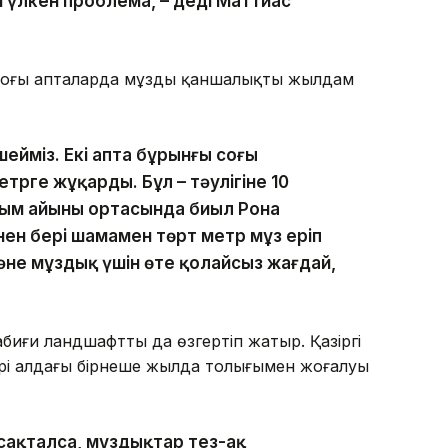
н үлкен проблема, – деді Маттиас
соңғы апталарда мұздың қаншалықты жылдам
шейміз. Екі апта бұрынғы соңғы
трге жұқарды. Бұл – тәулігіне 10
сым айының ортасында биыл Рона
ен бері шамамен төрт метр мұз еріп
және мұздық үшін өте қолайсыз жағдай,
биғи ландшафтты да өзгертіп жатыр. Қазіргі
тері алдағы бірнеше жылда толығымен жоғалуы
сақталса, мұздықтар тез-ақ