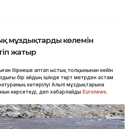
қ мұздықтардың көлемін
ртіп жатыр
ған бірнеше аптап ыстық толқынынан кейін
здығы бір айдың ішінде төрт метрден астам
атураның көтерілуі Альпі мұздықтарына
анын көрсетеді, деп хабарлайды
Еuronews
.