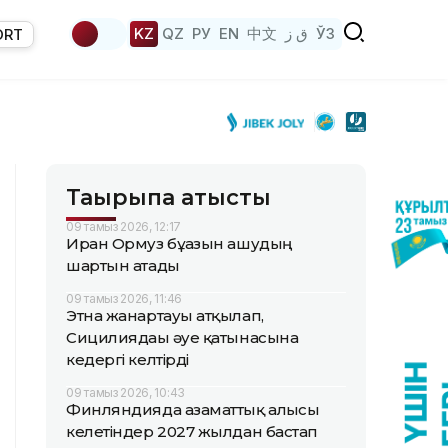
KZ
QZ
РУ
EN
中文
ق ز
ЎЗ
ORT
Тақырыпқа қатысты
09 тамыз 2026, 12:17
Иран Ормуз бұғазын ашудың
шартын атады
09 тамыз 2026, 11:46
Этна жанартауы атқылап,
Сицилиядағы әуе қатынасына
кедергі келтірді
09 тамыз 2026, 10:43
Финляндияда азаматтық алғысы
келетіндер 2027 жылдан бастап