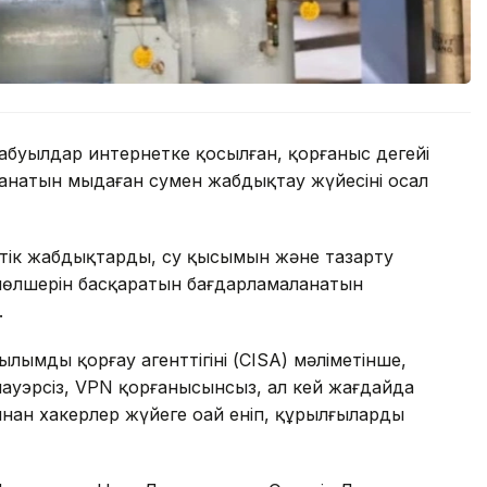
абуылдар интернетке қосылған, қорғаныс деңгейі
анатын мыңдаған сумен жабдықтау жүйесінің осал
стік жабдықтарды, су қысымын және тазарту
мөлшерін басқаратын бағдарламаланатын
.
лымды қорғау агенттігінің (CISA) мәліметінше,
ауэрсіз, VPN қорғанысынсыз, ал кей жағдайда
ынан хакерлер жүйеге оңай еніп, құрылғылардың