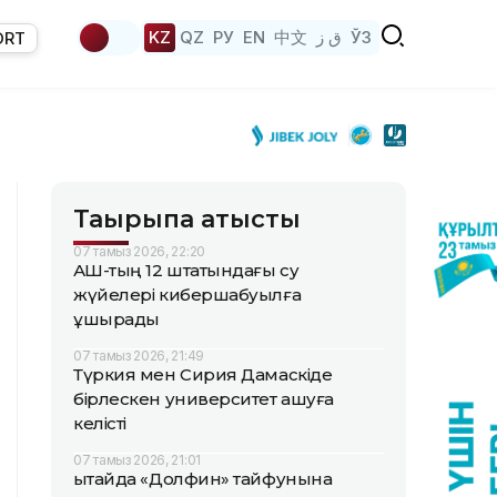
KZ
QZ
РУ
EN
中文
ق ز
ЎЗ
ORT
Тақырыпқа қатысты
07 тамыз 2026, 22:20
АҚШ-тың 12 штатындағы су
жүйелері кибершабуылға
ұшырады
07 тамыз 2026, 21:49
Түркия мен Сирия Дамаскіде
бірлескен университет ашуға
келісті
07 тамыз 2026, 21:01
Қытайда «Долфин» тайфунына