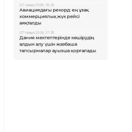
07 тамыз 2026, 18:30
Авиациядағы рекорд: ең ұзақ
коммерциялық жүк рейсі
аяқталды
07 тамыз 2026, 17:35
Дания мектептерінде көшірудің
алдын алу үшін жазбаша
тапсырмалар ауызша қорғалады