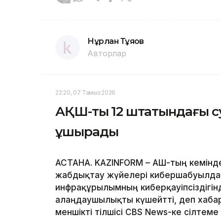
Нұрлан Тұяқов
Авторлар
22:20, 07 Тамыз 2026
АҚШ-тың 12 штатындағы 
ұшырады
АСТАНА. KAZINFORM – АҚШ-тың кемінд
жабдықтау жүйелері кибершабуылда
инфрақұрылымның киберқауіпсіздігін
алаңдаушылықты күшейтті, деп хабар
меншікті тілшісі CBS News-ке сілтеме