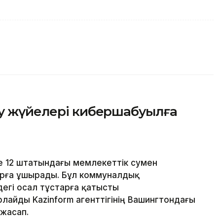
су жүйелері кибершабуылға
е 12 штатындағы мемлекеттік сумен
рға ұшырады. Бұл коммуналдық
дегі осал тұстарға қатысты
лайды Kazinform агенттігінің Вашингтондағы
 жасап.