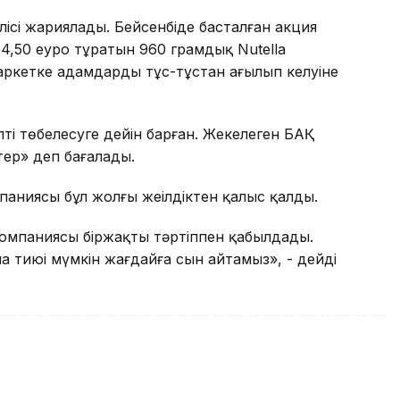
елісі жариялады. Бейсенбіде басталған акция
 4,50 еуро тұратын 960 грамдық Nutella
ркетке адамдардың тұс-тұстан ағылып келуіне
ті төбелесуге дейін барған. Жекелеген БАҚ
тер» деп бағалады.
паниясы бұл жолғы жеңілдіктен қалыс қалды.
 компаниясы біржақты тәртіппен қабылдады.
 тиюі мүмкін жағдайға сын айтамыз», - дейді