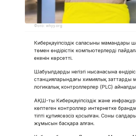
Фото: whyy.org
Киберқауіпсіздік саласының мамандары ш
төмен өндірістік компьютерлерді пайдал
екенін көрсетті.
Шабуылдардың негізгі нысанасына өндірі
станцияларындағы химиялық заттардың 
логикалық контроллерлер (PLC) айналды
АҚШ-тың Киберқауіпсіздік және инфрақұры
көптеген контроллер интернетке брандм
тіпті құпиясөзсіз қосылған. Соның салдар
жұмысын басқара алған.