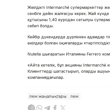
Жеңілдікті Intermarché супермаркеттер ж
сенбіге дейін жалғасуы керек. Жай күнде
құтысының 1,40 еуродан сатылуы суперма
себеп болды.
Кейбір дүкендерде дүрліккен адамдар тіп
өкілдері болған оқиғаларды «тәртіпсіздік
Nutella шығаратын Италияның Ferrero ком
«Айта кетелік, бұл акцияны Intermarché
Клиенттерді шатастырып, олардың ашуына
компаниядағылар.
Әлем жаңалықтары
Әлем