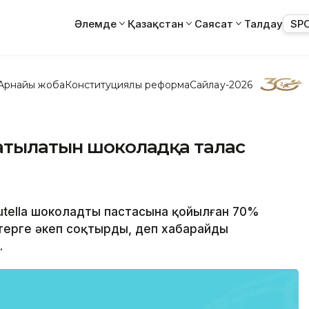
Әлемде
Қазақстан
Саясат
Талдау
SP
Арнайы жоба
Конституциялық реформа
Сайлау-2026
сатылатын шоколадқа талас
utella шоколадты пастасына қойылған 70%
терге әкеп соқтырды, деп хабарайды
.