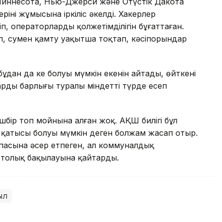
ннесота, Нью-Джерси және Оңтүстік Дакота
нің жұмысына іркіліс әкелді. Хакерлер
, операторлардың қолжетімділігін бұғаттаған.
, сумен қамту уақытша тоқтап, кәсіпорындар
ан да кең болуы мүмкін екенін айтады, өйткені
дың барлығы туралы міндетті түрде есеп
шбір топ мойнына алған жоқ. АҚШ билігі бұл
ң қатысы болуы мүмкін деген болжам жасап отыр.
пасына әсер етпеген, ал коммуналдық
 толық бақылауына қайтарды.
ыл