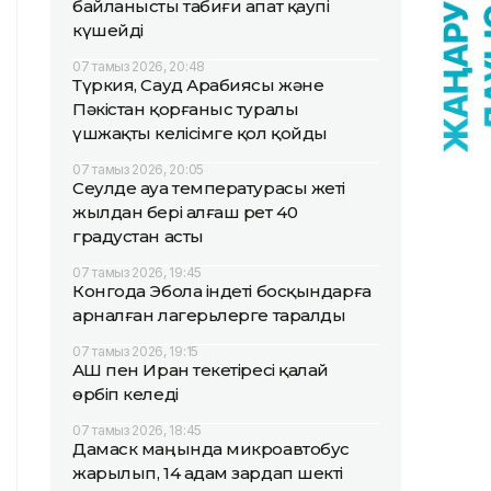
байланысты табиғи апат қаупі
күшейді
07 тамыз 2026, 20:48
Түркия, Сауд Арабиясы және
Пәкістан қорғаныс туралы
үшжақты келісімге қол қойды
07 тамыз 2026, 20:05
Сеулде ауа температурасы жеті
жылдан бері алғаш рет 40
градустан асты
07 тамыз 2026, 19:45
Конгода Эбола індеті босқындарға
арналған лагерьлерге таралды
07 тамыз 2026, 19:15
АҚШ пен Иран текетіресі қалай
өрбіп келеді
07 тамыз 2026, 18:45
Дамаск маңында микроавтобус
жарылып, 14 адам зардап шекті