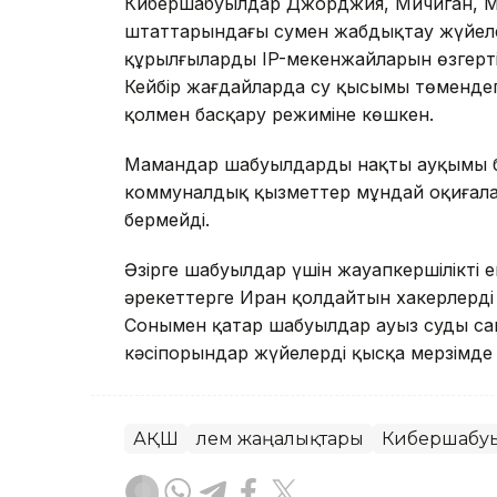
Кибершабуылдар Джорджия, Мичиган, Ми
штаттарындағы сумен жабдықтау жүйелері
құрылғылардың IP-мекенжайларын өзгертіп
Кейбір жағдайларда су қысымы төмендеп
қолмен басқару режиміне көшкен.
Мамандар шабуылдардың нақты ауқымы бұд
коммуналдық қызметтер мұндай оқиғалар
бермейді.
Әзірге шабуылдар үшін жауапкершілікті е
әрекеттерге Иран қолдайтын хакерлерді
Сонымен қатар шабуылдар ауыз судың са
кәсіпорындар жүйелерді қысқа мерзімде
АҚШ
Әлем жаңалықтары
Кибершабу