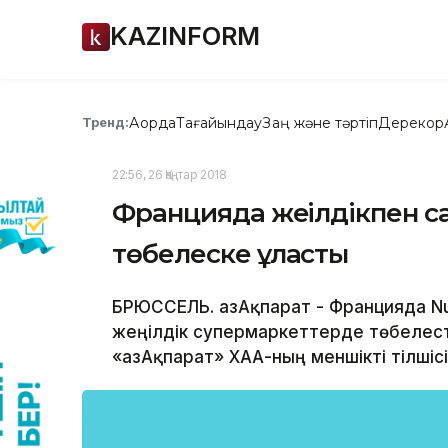
KAZINFORM
Ақорда
Тағайындау
Заң және тәртіп
Дерекқор
Тренд:
22:56, 26 Қаңтар 2018
Францияда жеңілдікпен 
төбелеске ұласты
БРЮССЕЛЬ. ҚазАқпарат - Францияда N
жеңілдік супермаркеттерде төбелес
«ҚазАқпарат» ХАА-ның меншікті тілшісі