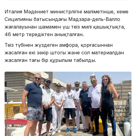
Италия Мәдениет министрлігінің мәліметінше, кеме
Сицилияның батысындағы Мадзара-дель-Валло
жағалауынан шамамен үш теңіз милі қашықтықта,
46 метр тереңдіктен анықталған.
Теңіз түбінен жүздеген амфора, қорғасыннан
жасалған екі зәкір штогы және сол материалдан
жасалған тағы бір құрылым табылды.