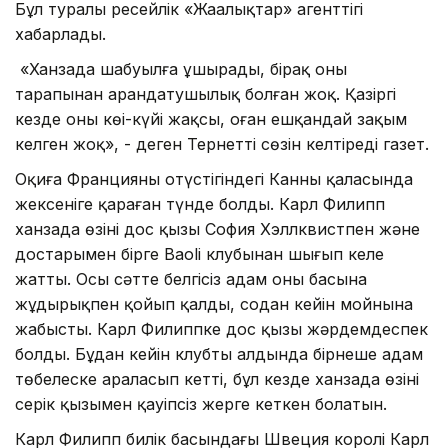
Бұл туралы ресейлік «Жаңалықтар» агенттігі
хабарлады.
«Ханзада шабуылға ұшырады, бірақ оның
тарапынан арандатушылық болған жоқ. Қазіргі
кезде оның көңі-күйі жақсы, оған ешқандай зақым
келген жоқ», - деген Тернеттің сөзін келтіреді газет.
Оқиға Францияның оңтүстігіндегі Канны қаласында
жексеніге қараған түнде болды. Карл Филипп
ханзада өзінің дос қызы София Хэллквистпен және
достарымен бірге Baoli клубынан шығып келе
жатты. Осы сәтте белгісіз адам оның басына
жұдырықпен қойып қалды, содан кейін мойнына
жабысты. Карл Филиппке дос қызы жәрдемдеспек
болды. Бұдан кейін клубтың алдында бірнеше адам
төбелеске араласып кетті, бұл кезде ханзада өзінің
серік қызымен қауіпсіз жерге кеткен болатын.
Карл Филипп билік басындағы Швеция королі Карл