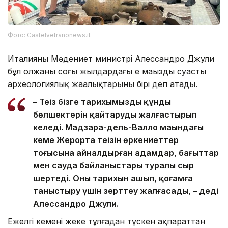
Фото: Castelvetranonews.it
Италияның Мәдениет министрі Алессандро Джули
бұл олжаны соңғы жылдардағы ең маңызды суасты
археологиялық жаңалықтарының бірі деп атады.
– Теңіз бізге тарихымыздың құнды
бөлшектерін қайтаруды жалғастырып
келеді. Мадзара-дель-Валло маңындағы
кеме Жерорта теңізін өркениеттер
тоғысына айналдырған адамдар, бағыттар
мен сауда байланыстары туралы сыр
шертеді. Оның тарихын ашып, қоғамға
таныстыру үшін зерттеу жалғасады, – деді
Алессандро Джули.
Ежелгі кемені жеке тұлғадан түскен ақпараттан