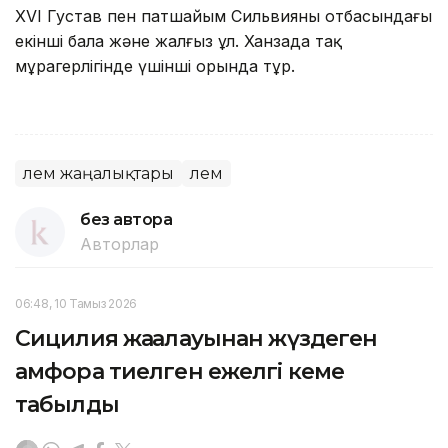
XVI Густав пен патшайым Сильвияның отбасындағы
екінші бала және жалғыз ұл. Ханзада тақ
мұрагерлігінде үшінші орында тұр.
Әлем жаңалықтары
Әлем
без автора
Авторлар
06:48, 10 Тамыз 2026
Сицилия жағалауынан жүздеген
амфора тиелген ежелгі кеме
табылды