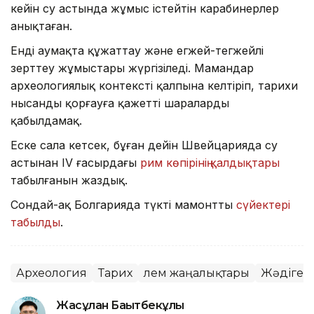
кейін су астында жұмыс істейтін карабинерлер
анықтаған.
Енді аумақта құжаттау және егжей-тегжейлі
зерттеу жұмыстары жүргізіледі. Мамандар
археологиялық контексті қалпына келтіріп, тарихи
нысанды қорғауға қажетті шараларды
қабылдамақ.
Еске сала кетсек, бұған дейін Швейцарияда су
астынан IV ғасырдағы
рим көпірінің қалдықтары
табылғанын жаздық.
Сондай-ақ Болгарияда түкті мамонттың
сүйектері
табылды
.
Археология
Тарих
Әлем жаңалықтары
Жәдігер
Жасұлан Бақытбекұлы