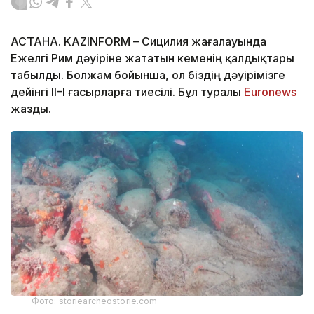
АСТАНА. KAZINFORM – Сицилия жағалауында
Ежелгі Рим дәуіріне жататын кеменің қалдықтары
табылды. Болжам бойынша, ол біздің дәуірімізге
дейінгі II–I ғасырларға тиесілі. Бұл туралы
Еuronews
жазды.
Фото: storiearcheostorie.com