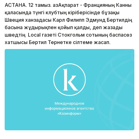
АСТАНА. 12 тамыз. ҚазАқпарат - Францияның Канны
қаласында түнгі клубтың кіріберісінде бұзақы
Швеция ханзадасы Карл Филипп Эдмунд Бертилдің
басына жұдырықпен қойып қалды, деп жазады
шведтің Local газеті Стокгольм сотының баспасөз
хатшысы Бертил Тернетке сілтеме жасап.