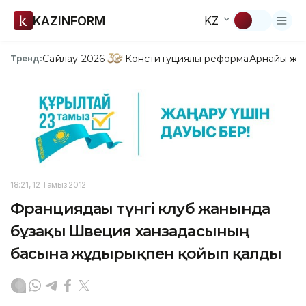
KAZINFORM
KZ
Сайлау-2026
Конституциялық реформа
Арнайы жо
Тренд:
18:21, 12 Тамыз 2012
Франциядағы түнгі клуб жанында
бұзақы Швеция ханзадасының
басына жұдырықпен қойып қалды