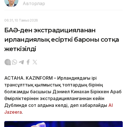
Авторлар
06:31, 10 Тамыз 2026
БАӘ-ден экстрадицияланған
ирландиялық есірткі бароны сотқа
жеткізілді
АСТАНА. KAZINFORM – Ирландиядағы ірі
трансұлттық қылмыстық топтардың бірінің
болжамды басшысы Дэниел Кинахан Біріккен Араб
Әмірліктерінен экстрадицияланғаннан кейін
Дублинде сот алдына келді, деп хабарлайды
Al
Jazeera
.