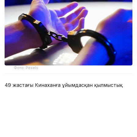
Фото: Pexels
49 жастағы Кинаханға ұйымдасқан қылмыстық
топты басқару, кісі өлтіру және есірткінің заңсыз
айналымына қатысу бойынша айып тағылды.
Ол жексенбі күні Ирландия үкіметінің ұшағымен
Дубайдан жеткізілді. Кинахан БАӘ-де шамамен он
жыл тұрған және сәуір айында Ирландия билігінің
ордері бойынша ұсталған. Оны сотқа жеткізу