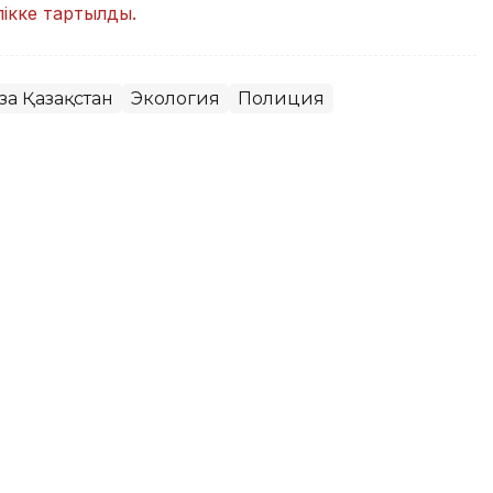
ікке тартылды.
за Қазақстан
Экология
Полиция
ми ынтымақтастықты кеңейтуге