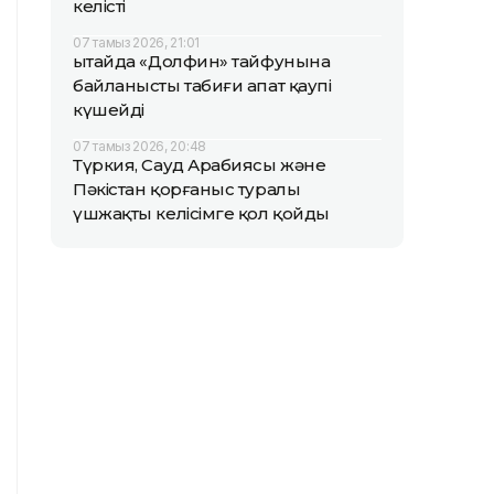
келісті
07 тамыз 2026, 21:01
Қытайда «Долфин» тайфунына
байланысты табиғи апат қаупі
күшейді
07 тамыз 2026, 20:48
Түркия, Сауд Арабиясы және
Пәкістан қорғаныс туралы
үшжақты келісімге қол қойды