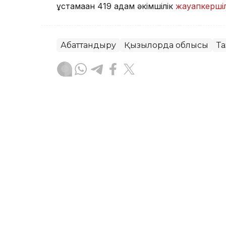
ұстамаған 419 адам әкімшілік
жауапкершіл
Абаттандыру
Қызылорда облысы
Та
Назерке Саниязова
Авторлар
23:10, 07 Тамыз 2026
Каспий маңы елдері ғылы
уағдаласты