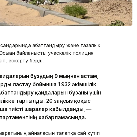
нысандарында абаттандыру және тазалық
Осыған байланысты учаскелік полиция
п, ескерту берді.
ағидаларын бұзудың 9 мыңнан астам,
ды ластау бойынша 1 932 әкімшілік
аттандыру қағидаларын бұзғаны үшін
шілікке тартылды. 20 заңсыз қоқыс
нша тиісті шаралар қабылданды, —
партаментінің хабарламасында.
маратының айналасын талапқа сай күтіп