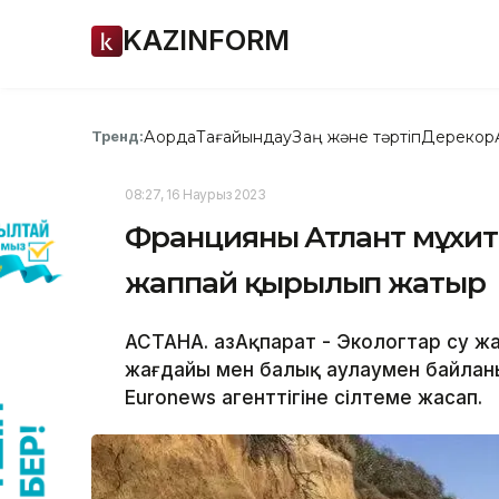
KAZINFORM
Ақорда
Тағайындау
Заң және тәртіп
Дерекқор
Тренд:
08:27, 16 Наурыз 2023
Францияның Атлант мұхи
жаппай қырылып жатыр
АСТАНА. ҚазАқпарат - Экологтар су 
жағдайы мен балық аулаумен байлан
Euronews агенттігіне сілтеме жасап.