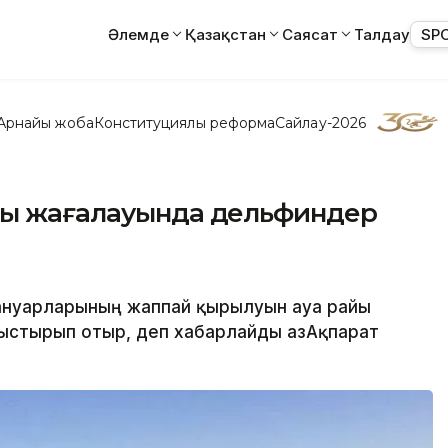
Әлемде
Қазақстан
Саясат
Талдау
SP
Арнайы жоба
Конституциялық реформа
Сайлау-2026
ты жағалауында дельфиндер
жануарларының жаппай қырылуын ауа райы
ыстырып отыр, деп хабарлайды ҚазАқпарат