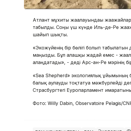
Атлант мұхиты жағалауындағы жағажайлар
табылды. Соңғы үш күнде Иль-де-Ре жағаж
шайып шықты.
«Экожүйенің бір бөлігі болып табылатын 
маңызды. Бұл алғашқы жағдай емес - жағ
алаңдатады», - деді Арс-ан-Ре мэрінің б
«Sea Shepherd» экологиялық ұйымының 
балық аулауды тоқтатуға мәжбүрлейді де
Страсбургтегі Еуропарламент ғимаратын
Фото: Willy Dabin, Observatoire Pelagis/CN