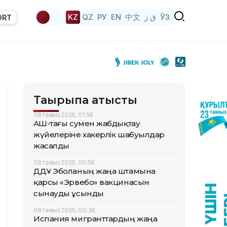
KZ
QZ
РУ
EN
中文
ق ز
ЎЗ
ORT
Тақырыпқа қатысты
08 тамыз 2026, 01:56
АҚШ-тағы сумен жабдықтау
жүйелеріне хакерлік шабуылдар
жасалды
08 тамыз 2026, 00:56
ДДҰ Эболаның жаңа штамына
қарсы «Эрвебо» вакцинасын
сынауды ұсынды
08 тамыз 2026, 00:38
Испания мигранттардың жаңа