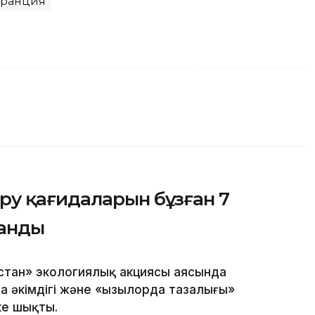
ранция
у қағидаларын бұзған 7
ланды
стан» экологиялық акциясы аясында
 әкімдігі және «Қызылорда тазалығы»
ке шықты.