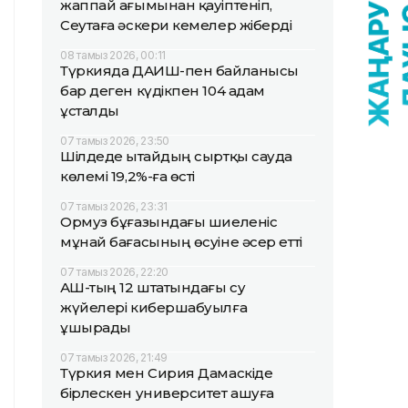
жаппай ағымынан қауіптеніп,
Сеутаға әскери кемелер жіберді
08 тамыз 2026, 00:11
Түркияда ДАИШ-пен байланысы
бар деген күдікпен 104 адам
ұсталды
07 тамыз 2026, 23:50
Шілдеде Қытайдың сыртқы сауда
көлемі 19,2%-ға өсті
07 тамыз 2026, 23:31
Ормуз бұғазындағы шиеленіс
мұнай бағасының өсуіне әсер етті
07 тамыз 2026, 22:20
АҚШ-тың 12 штатындағы су
жүйелері кибершабуылға
ұшырады
07 тамыз 2026, 21:49
Түркия мен Сирия Дамаскіде
бірлескен университет ашуға