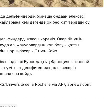
да дельфиндердің бірнеше ондаған өлексесі
айларына кем дегенде он бес кит тәріздіні су
дельфиндерді жақсы көреміз. Олар біз үшін
алауда өлі жануарлардың көп болуы қатты
ірінші орынбасары Этьен Кайо.
белсенділері Еуроодақтың Францияны жаппай
ген үмітпен дельфиндердің өлекселерін
ың алдына қойды.
RS/Universite de la Rochelle via AP), apnews.com.