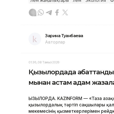
Әлем жаңалықтары
Әлем
Экология
Ф
Зарина Туғанбаева
Авторлар
01:36, 08 Тамыз 2026
Қызылордада абаттандыр
мыңнан астам адам жаза
ҚЫЗЫЛОРДА. KAZINFORM — «Таза Қазақ
қызылордалық тәртіп сақшылары қала
мекемесінің қызметкерлерімен рейд