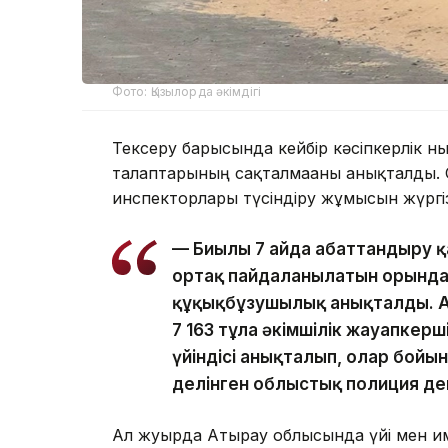
Фото: Қызылорда әкімдігі
Тексеру барысында кейбір кәсіпкерлік 
талаптарының сақталмағаны анықталды. 
инспекторлары түсіндіру жұмысын жүргізі
— Биылғы 7 айда абаттандыру қ
ортақ пайдаланылатын орындар
құқықбұзушылық анықталды. Аб
7 163 тұлға әкімшілік жауапкер
үйіндісі анықталып, олар бойы
делінген облыстық полиция де
Ал жуырда Атырау облысында үйі мен ғи