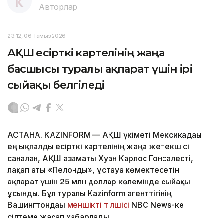
Авторлар
23:12, 06 Тамыз 2026
АҚШ есірткі картелінің жаңа
басшысы туралы ақпарат үшін ірі
сыйақы белгіледі
АСТАНА. KAZINFORM — АҚШ үкіметі Мексикадағы
ең ықпалды есірткі картелінің жаңа жетекшісі
саналған, АҚШ азаматы Хуан Карлос Гонсалесті,
лақап аты «Пелонды», ұстауға көмектесетін
ақпарат үшін 25 млн доллар көлемінде сыйақы
ұсынды. Бұл туралы Kazinform агенттігінің
Вашингтондағы
меншікті тілшісі
NBC News-ке
сілтеме жасап хабарлады.