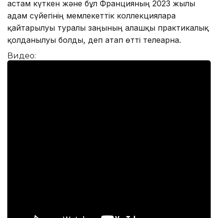
астам күткен және бұл Францияның 2023 жылғы
адам сүйегінің мемлекеттік коллекцияларға
қайтарылуы туралы заңының алғашқы практикалық
қолданылуы болды, деп атап өтті телеарна.
Видео: