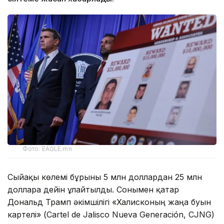
Фото: EAGLE.mn
Сыйақы көлемі бұрынғы 5 млн доллардан 25 млн
долларға дейін ұлғайтылды. Сонымен қатар
Дональд Трамп әкімшілігі «Халисконың жаңа буын
картелі» (Cartel de Jalisco Nueva Generación, CJNG)