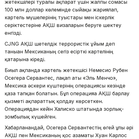
жетекшілері туралы ақпарат үшін жалпы сомасы
100 млн доллар көлемінде сыйақы жариялап,
картель мүшелерінің туыстары мен іскерлік
серіктестеріне АҚШ визаларын беруге шектеу
енгізді.
CJNG АҚШ шетелдік террористік ұйым деп
таныған Мексиканың сегіз есірткі картелінің
қатарына кіреді.
Биыл ақпанда картель жетекшісі Немесио Рубен
Осегера Сервантес, лақап аты «Эль Менчо»,
Мексика әскери күштерінің операциясы кезінде
қаза тапқан болатын. Бұл операцияға АҚШ барлау
қызметі ақпараттық қолдау көрсеткен.
Операциядан кейін Халиско штатында зорлық-
зомбылық күшейген.
Хабарланғандай, Осегера Сервантестің өгей ұлы әрі
АҚШ пен Мексиканың қос азаматы Хуан Карлос