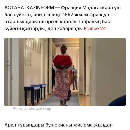
АСТАНА. KAZINFORM — Франция Мадагаскарға үш
бас сүйекті, оның ішінде 1897 жылы француз
отаршылдары өлтірген король Тоэраның бас
сүйегін қайтарды, деп хабарлады
France 24.
Фото: видеодан кадр
Арал тұрғындары бұл оқиғаны жиырма жылдан