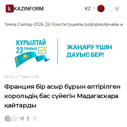
KAZINFORM
KZ
Сайлау-2026
Конституциялық реформа
Арнайы жо
Тренд:
09:24, 27 Тамыз 2025
Франция бір ғасыр бұрын өлтірілген
корольдің бас сүйегін Мадагаскарға
қайтарды