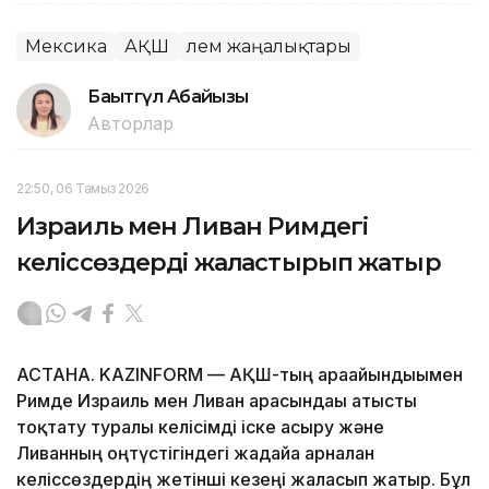
Мексика
АҚШ
Әлем жаңалықтары
Бақытгүл Абайқызы
Авторлар
22:50, 06 Тамыз 2026
Израиль мен Ливан Римдегі
келіссөздерді жалғастырып жатыр
АСТАНА. KAZINFORM — АҚШ-тың арағайындығымен
Римде Израиль мен Ливан арасындағы атысты
тоқтату туралы келісімді іске асыру және
Ливанның оңтүстігіндегі жағдайға арналған
келіссөздердің жетінші кезеңі жалғасып жатыр. Бұл