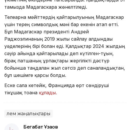
тамызда Мадагаскарға жөнелтіледі.
Телеарна мәйіттердің қайтарылуының Мадагаскар
үшін терең символдық мәні бар екенін атап өтті.
Бұл Мадагаскар президенті Андрей
Раджоэлинаның 2019 жылғы сайлау алдындағы
уәделерінің бірі болған еді. Қалдықтар 2024 жылдың
сәуір айында қайтарылады деп күтілген-тұғын,
бірақ патшаның ұрпақтары жергілікті дәстүр
бойынша таңдалған жыл сәтсіз деп саналғандықтан,
бұл шешімге қарсы болды.
Еске сала кетейік, Францияда өрт сөндіруші
тікұшақ тоғанға
құлады.
Әлем жаңалықтары
Бегабат Ұзақов