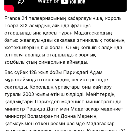
France 24 телеарнасының хабарлауынша, король
Тоэра XIX ғасырдың аяғында француз
отаршылдығына қарсы тұрған Мадагаскардың
батыс жағалауындағы сакалава этникалық тобының
жетекшілерінің бірі болған. Оның көпшілік алдында
өлтірілуі аралдағы отаршылдық зорлық-
зомбылықтың символына айналды.
Бас сүйек 128 жыл бойы Париждегі Адам
мұражайында отаршылдық реликті ретінде
сақталды. Корольдің ұрпақтары оны қайтару
туралы 2003 жылы өтініш білдірді. Мәйіттердің
қалдықтары Париждегі мәдениет министрлігінде
министр Рашида Дати мен Мадагаскар мәдениет
министрі Воламиранти Донна Маренің
қатысуымен өткен ресми рәсімде Мадагаскар
үкіметінің өкілдеріне тапсырылды. Қалдықтарды 31