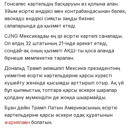
Гонсалес картельдің басқаруын өз қолына алған.
Ұйым есірткі өндірісі мен контрабандасынан бөлек,
авокадо өндірісі сияқты заңды бизнес
салаларында да қызмет етеді.
CJNG Мексикадағы ең ірі есірткі картелі саналады.
Ол елдің 32 штатының 21-інде әрекет етеді,
сондай-ақ оның қызметі АҚШ-ты қоса алғанда
бірнеше мемлекетке таралған.
Дональд Трамп әкімшілігі Мексика президентінің
үкіметіне есірткі картельдеріне қарсы күресті
күшейту жөнінде қысымды арттырып отыр. Ақ үй
бұл қылмыстық топтарға қарсы әскери шаралар
қолдану мүмкіндігін де жоққа шығармайды.
Бұған дейін Трамп Латын Америкасының есірткі
картельдеріне қарсы әскери одақ құратынын
жариялаған
болатын.