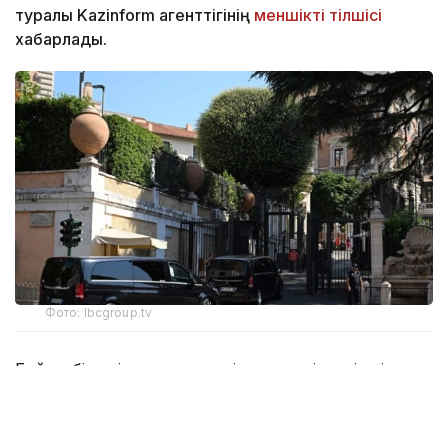
туралы Kazinform агенттігінің
меншікті тілшісі
хабарлады.
Фото: lbcgroup.tv
Бейсенбі күні тараптар келіссөздердің үшінші
күніне кірісті. Онда атысты тоқтату туралы
келісімді орындау тетіктері, Израиль әскерін Ливан
аумағынан толық шығару және шекара маңына