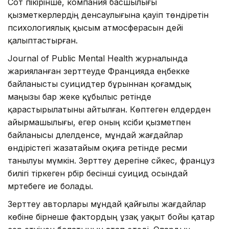
Сот пікірінше, компания басшылығы
қызметкерлердің денсаулығына қауіп төндіретін
психологиялық қысым атмосферасын әдейі
қалыптастырған.
Journal of Public Mental Health журналында
жарияланған зерттеуде Францияда еңбекке
байланысты суицидтер бұрыннан қоғамдық
маңызы бар жеке құбылыс ретінде
қарастырылатыны айтылған. Көптеген елдерден
айырмашылығы, егер оның кәсіби қызметпен
байланысы дәлелденсе, мұндай жағдайлар
өндірістегі жазатайым оқиға ретінде ресми
танылуы мүмкін. Зерттеу дерегіне сәйкес, француз
билігі тіркеген әрбір бесінші суицид осындай
мәртебеге ие болады.
Зерттеу авторлары мұндай қайғылы жағдайлар
көбіне бірнеше фактордың ұзақ уақыт бойы қатар