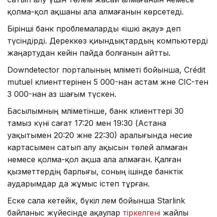
қолма-қол ақшаны ала алмағанын көрсетеді.
Бірінші банк проблемаларды «ішкі ақау» деп
түсіндірді. Дереккөз қиындықтардың компьютерді
жаңартудан кейін пайда болғанын айтты.
Downdetector порталының мәліметі бойынша, Crédit
mutuel клиенттерінен 5 000-нан астам және CIC-тен
3 000-нан аз шағым түскен.
Басылымның мәліметінше, банк клиенттері 30
тамыз күні сағат 17:20 мен 19:30 (Астана
уақытымен 20:20 және 22:30) аралығында несие
картасымен сатып алу ақысын төлей алмаған
немесе қолма-қол ақша ала алмаған. Қалған
қызметтердің барлығы, соның ішінде банктік
аударымдар да жұмыс істеп тұрған.
Еске сала кетейік, бүкіл әлем бойынша Starlink
байланыс жүйесінде ақаулар
тіркелгені
жайлы