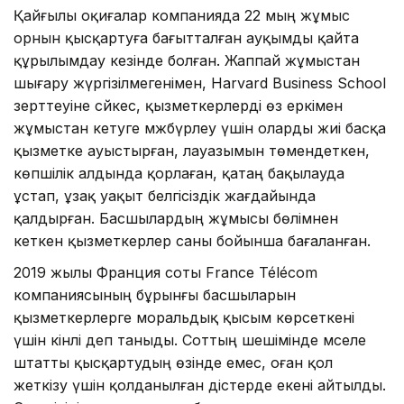
Қайғылы оқиғалар компанияда 22 мың жұмыс
орнын қысқартуға бағытталған ауқымды қайта
құрылымдау кезінде болған. Жаппай жұмыстан
шығару жүргізілмегенімен, Harvard Business School
зерттеуіне сәйкес, қызметкерлерді өз еркімен
жұмыстан кетуге мәжбүрлеу үшін оларды жиі басқа
қызметке ауыстырған, лауазымын төмендеткен,
көпшілік алдында қорлаған, қатаң бақылауда
ұстап, ұзақ уақыт белгісіздік жағдайында
қалдырған. Басшылардың жұмысы бөлімнен
кеткен қызметкерлер саны бойынша бағаланған.
2019 жылы Франция соты France Télécom
компаниясының бұрынғы басшыларын
қызметкерлерге моральдық қысым көрсеткені
үшін кінәлі деп таныды. Соттың шешімінде мәселе
штатты қысқартудың өзінде емес, оған қол
жеткізу үшін қолданылған әдістерде екені айтылды.