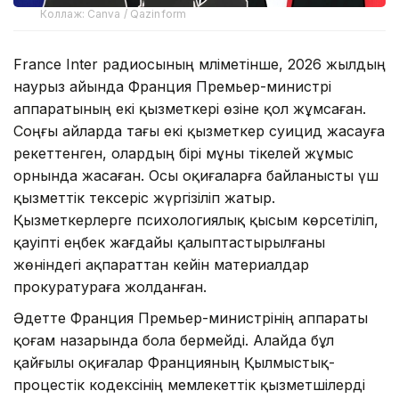
Коллаж: Canva / Qazinform
France Inter радиосының мәліметінше, 2026 жылдың
наурыз айында Франция Премьер-министрі
аппаратының екі қызметкері өзіне қол жұмсаған.
Соңғы айларда тағы екі қызметкер суицид жасауға
әрекеттенген, олардың бірі мұны тікелей жұмыс
орнында жасаған. Осы оқиғаларға байланысты үш
қызметтік тексеріс жүргізіліп жатыр.
Қызметкерлерге психологиялық қысым көрсетіліп,
қауіпті еңбек жағдайы қалыптастырылғаны
жөніндегі ақпараттан кейін материалдар
прокуратураға жолданған.
Әдетте Франция Премьер-министрінің аппараты
қоғам назарында бола бермейді. Алайда бұл
қайғылы оқиғалар Францияның Қылмыстық-
процестік кодексінің мемлекеттік қызметшілерді