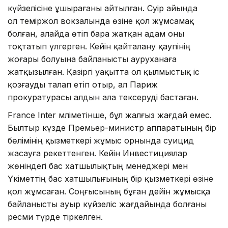
күйзелісіне ұшырағаны айтылған. Сәуір айында
ол теміржол вокзалында өзіне қол жұмсамақ
болған, алайда өтіп бара жатқан адам оны
тоқтатып үлгерген. Кейін қайталану қаупінің
жоғары болуына байланысты ауруханаға
жатқызылған. Қазіргі уақытта ол қылмыстық іс
қозғауды талап етіп отыр, ал Париж
прокуратурасы алдын ала тексеруді бастаған.
France Inter мәліметінше, бұл жалғыз жағдай емес.
Былтыр күзде Премьер-министр аппаратының бір
бөлімінің қызметкері жұмыс орнында суицид
жасауға әрекеттенген. Кейін Инвестициялар
жөніндегі бас хатшылықтың менеджері мен
Үкіметтің бас хатшылығының бір қызметкері өзіне
қол жұмсаған. Соңғысының бұған дейін жұмысқа
байланысты ауыр күйзеліс жағдайында болғаны
ресми түрде тіркелген.