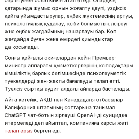
әсер етуінен болатынын атап өтеді. Олардың
қатарында жұмыс орнын жоғалту қаупі, үздіксіз
қайта ұйымдастырулар, еңбек жүктемесінің артуы,
психологиялық қудалау, кәсіби болмыстың әлсіреуі
және еңбек жағдайының нашарлауы бар. Көп
жағдайда бұған жеке өмірдегі қиындықтар
да қосылады.
Соңғы қайғылы оқиғалардан кейін Премьер-
министр аппараты қызметкерлерінің кәсіподақтары
әкімшіліктің барлық бөлімшесінде психоәлеуметтік
тәуекелдерді жан-жақты бағалауды талап етті.
Тәуелсіз сыртқы аудит алдағы айларда басталады.
Айта кетейік, АҚШ пен Канададағы отбасылар
Калифорния штатының соттарына танымал
ChatGPT чат-ботын әзірлеуші OpenAI-ді суицидке
итермеледі деп айыптап, компанияға қарсы жеті
талап арыз
берген еді.