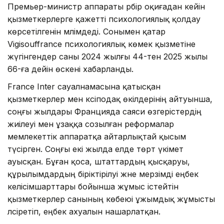
Премьер-министр аппараты әрбір оқиғадан кейін
қызметкерлерге қажетті психологиялық қолдау
көрсетілгенін мәлімдеді. Сонымен қатар
Vigisouffrance психологиялық көмек қызметіне
жүгінгендер саны 2024 жылғы 44-тен 2025 жылы
66-ға дейін өскені хабарланды.
France Inter сауалнамасына қатысқан
қызметкерлер мен кәсіподақ өкілдерінің айтуынша,
соңғы жылдары Францияда саяси өзгерістердің
жиілеуі мен ұзаққа созылған реформалар
мемлекеттік аппаратқа айтарлықтай қысым
түсірген. Соңғы екі жылда елде төрт үкімет
ауысқан. Бұған қоса, штаттардың қысқаруы,
құрылымдардың біріктірілуі және мерзімді еңбек
келісімшарттары бойынша жұмыс істейтін
қызметкерлер санының көбеюі ұжымдық жұмысты
әлсіретіп, еңбек ахуалын нашарлатқан.