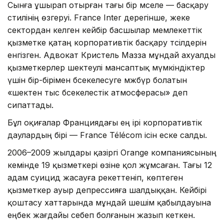
Сынға ұшырап отырған тағы бір мәселе — басқару
стилінің өзгеруі. France Inter дерегінше, жеке
сектордан келген кейбір басшылар мемлекеттік
қызметке қатаң корпоративтік басқару тәсілдерін
енгізген. Адвокат Кристель Мазза мұндай ахуалды
қызметкерлер шектеулі мансаптық мүмкіндіктер
үшін бір-бірімен бәсекелесуге мәжбүр болатын
«шектен тыс бәсекелестік атмосферасы» деп
сипаттады.
Бұл оқиғалар Франциядағы ең ірі корпоративтік
даулардың бірі — France Télécom ісін еске салды.
2006–2009 жылдары қазіргі Orange компаниясының
кемінде 19 қызметкері өзіне қол жұмсаған. Тағы 12
адам суицид жасауға әрекеттеніп, көптеген
қызметкер ауыр депрессияға шалдыққан. Кейбірі
қоштасу хаттарында мұндай шешім қабылдауына
еңбек жағдайы себеп болғанын жазып кеткен.