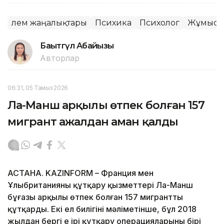
Әлем жаңалықтары
Психика
Психолог
Жұмыс
Бақытгүл Абайқызы
Авторлар
06:31, 05 Тамыз 2026
Ла-Манш арқылы өтпек болған 157
мигрант ажалдан аман қалды
АСТАНА. KAZINFORM – Франция мен
Ұлыбританияның құтқару қызметтері Ла-Манш
бұғазы арқылы өтпек болған 157 мигрантты
құтқарды. Екі ел билігінің мәліметінше, бұл 2018
жылдан бергі ең ірі құтқару операцияларының бірі