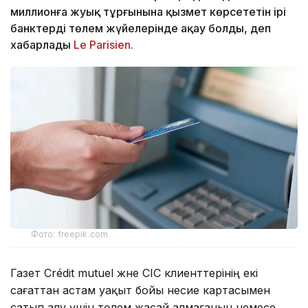
миллионға жуық тұрғынына қызмет көрсететін ірі
банктердің төлем жүйелерінде ақау болды, деп
хабарлады
Le Parisien.
Фото: freepik.com
Газет Crédit mutuel және CIC клиенттерінің екі
сағаттан астам уақыт бойы несие картасымен
сатып алу үшін төлем жасай алмағанын немесе