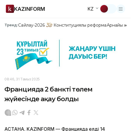
KAZINFORM
KZ
Сайлау-2026
Конституциялық реформа
Арнайы жо
Тренд:
08:46, 31 Тамыз 2025
Францияда 2 банктің төлем
жүйесінде ақау болды
АСТАНА. KAZINFORM — Францияда елдің 14