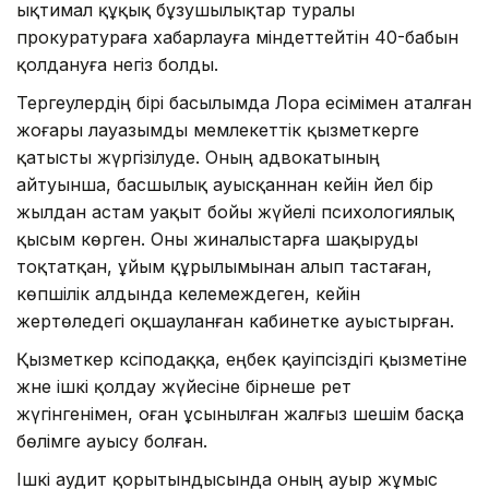
ықтимал құқық бұзушылықтар туралы
прокуратураға хабарлауға міндеттейтін 40-бабын
қолдануға негіз болды.
Тергеулердің бірі басылымда Лора есімімен аталған
жоғары лауазымды мемлекеттік қызметкерге
қатысты жүргізілуде. Оның адвокатының
айтуынша, басшылық ауысқаннан кейін әйел бір
жылдан астам уақыт бойы жүйелі психологиялық
қысым көрген. Оны жиналыстарға шақыруды
тоқтатқан, ұйым құрылымынан алып тастаған,
көпшілік алдында келемеждеген, кейін
жертөледегі оқшауланған кабинетке ауыстырған.
Қызметкер кәсіподаққа, еңбек қауіпсіздігі қызметіне
және ішкі қолдау жүйесіне бірнеше рет
жүгінгенімен, оған ұсынылған жалғыз шешім басқа
бөлімге ауысу болған.
Ішкі аудит қорытындысында оның ауыр жұмыс