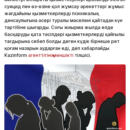
суицид пен өз-өзіне қол жұмсау әрекеттері жұмыс
жағдайының қызметкерлердің психикалық
денсаулығына әсері туралы мәселені қайтадан күн
тәртібіне шығарды. Соңғы жиырма жылда елде
басқарудың қатаң тәсілдері қызметкерлердің қайғылы
тағдырына себеп болды деген күдік бірнеше рет
қоғам назарын аударған еді, деп хабарлайды
Kazinform
агенттігінің меншікті
тілшісі.