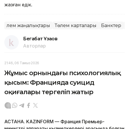
жазған едік.
Әлем жаңалықтары
Төлем карталары
Банктер
Бегабат Ұзақов
Авторлар
21:46, 06 Тамыз 2026
Жұмыс орнындағы психологиялық
қысым: Францияда суицид
оқиғалары тергеліп жатыр
АСТАНА. KAZINFORM — Франция Премьер-
министрі аппараты қызметкерлері арасында болған