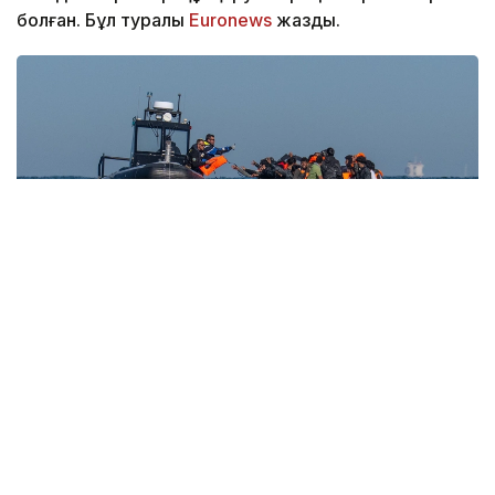
болған. Бұл туралы
Еuronews
жазды.
Фото: independent.co
Оқиға Францияның іздестіру-құтқару аймағында
болған. Үрлемелі қайықтың қозғалтқышы өртеніп,
артынша қайық бұзыла бастаған. Соның
салдарынан жолаушылар суға секіруге мәжбүр