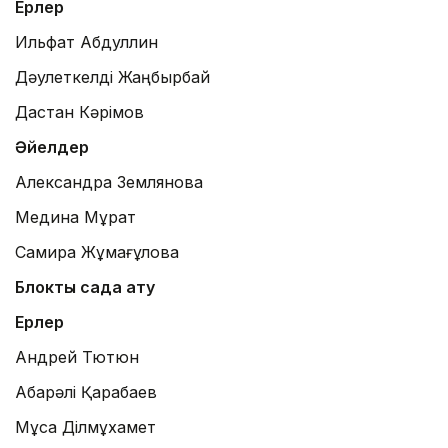
Ерлер
Ильфат Абдуллин
Дәулеткелді Жаңбырбай
Дастан Кәрімов
Әйелдер
Александра Землянова
Медина Мұрат
Самира Жұмағұлова
Блоктық садақ ату
Ерлер
Андрей Тютюн
Ақбарәлі Қарабаев
Мұса Ділмұхамет