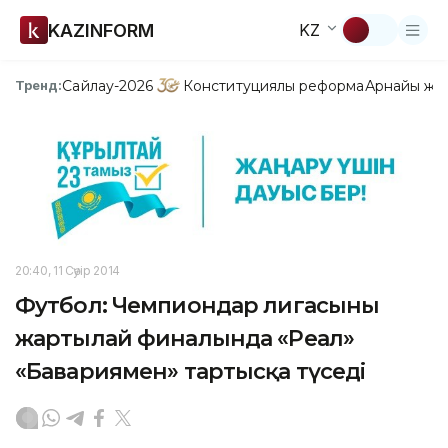
KAZINFORM
KZ
Сайлау-2026
Конституциялық реформа
Арнайы жо
Тренд:
20:40, 11 Сәуір 2014
Футбол: Чемпиондар лигасының
жартылай финалында «Реал»
«Бавариямен» тартысқа түседі