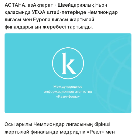
АСТАНА. ҚазАқпарат - Швейцариялық Ньон
қаласында УЕФА штаб-пәтерінде Чемпиондар
лигасы мен Еуропа лигасы жартылай
финалдарының жеребесі тартылды.
Осы арқылы Чемпиондар лигасының бірінші
жартылай финалында мадридтік «Реал» мен