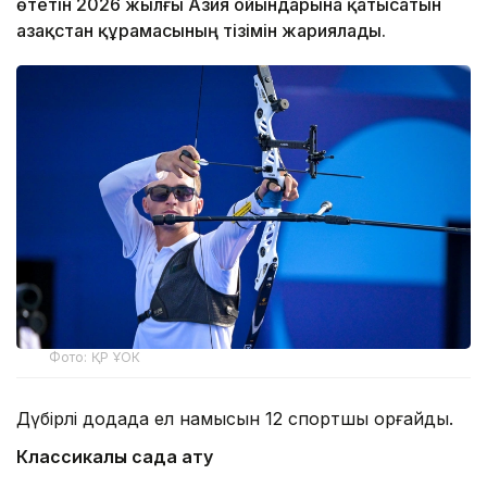
өтетін 2026 жылғы Азия ойындарына қатысатын
Қазақстан құрамасының тізімін жариялады.
Фото: ҚР ҰОК
Дүбірлі додада ел намысын 12 спортшы қорғайды.
Классикалық садақ ату