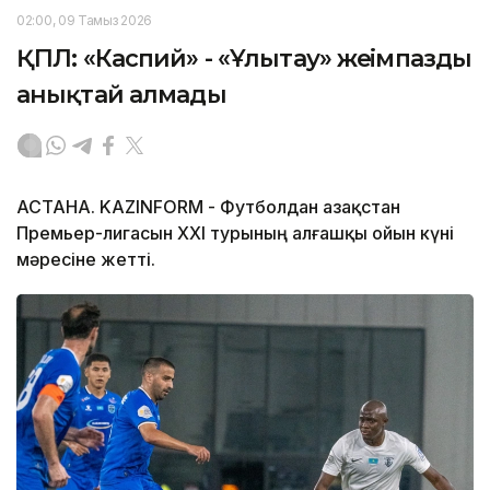
02:00, 09 Тамыз 2026
ҚПЛ: «Каспий» - «Ұлытау» жеңімпазды
анықтай алмады
АСТАНА. KAZINFORM - Футболдан Қазақстан
Премьер-лигасын ХХІ турының алғашқы ойын күні
мәресіне жетті.