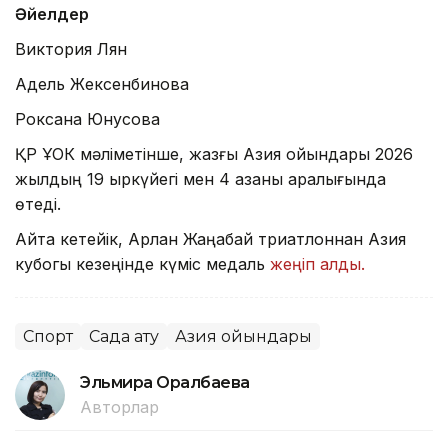
Әйелдер
Виктория Лян
Адель Жексенбинова
Роксана Юнусова
ҚР ҰОК мәліметінше, жазғы Азия ойындары 2026
жылдың 19 қыркүйегі мен 4 қазаны аралығында
өтеді.
Айта кетейік, Арлан Жаңабай триатлоннан Азия
кубогы кезеңінде күміс медаль
жеңіп алды.
Спорт
Садақ ату
Азия ойындары
Эльмира Оралбаева
Авторлар