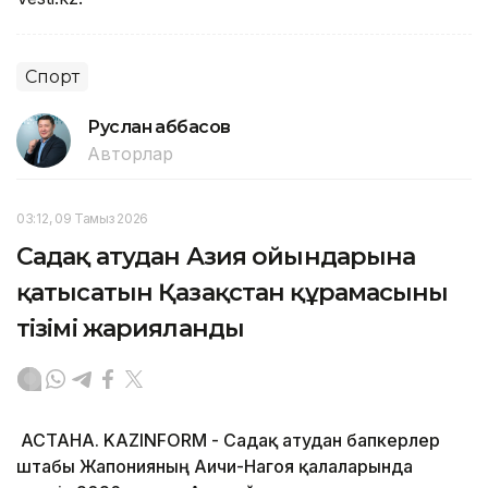
Спорт
Руслан Ғаббасов
Авторлар
03:12, 09 Тамыз 2026
Садақ атудан Азия ойындарына
қатысатын Қазақстан құрамасының
тізімі жарияланды
АСТАНА. KAZINFORM - Садақ атудан бапкерлер
штабы Жапонияның Аичи-Нагоя қалаларында