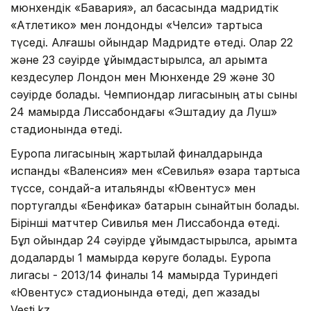
мюнхендік «Бавария», ал басқасында мадридтік
«Атлетико» мен лондондық «Челси» тартысқа
түседі. Алғашқы ойындар Мадридте өтеді. Олар 22
және 23 сәуірде ұйымдастырылса, ал қарымта
кездесулер Лондон мен Мюнхенде 29 және 30
сәуірде болады. Чемпиондар лигасының ақтық сыны
24 мамырда Лиссабондағы «Эштадиу да Луш»
стадионында өтеді.
Еуропа лигасының жартылай финалдарында
испандық «Валенсия» мен «Севилья» өзара тартысқа
түссе, сондай-ақ итальяндық «Ювентус» мен
португалдық «Бенфика» бақтарын сынайтын болады.
Бірінші матчтер Сивилья мен Лиссабонда өтеді.
Бұл ойындар 24 сәуірде ұйымдастырылса, қарымта
додаларды 1 мамырда көруге болады. Еуропа
лигасы - 2013/14 финалы 14 мамырда Туриндегі
«Ювентус» стадионында өтеді, деп жазады
Vesti.kz.