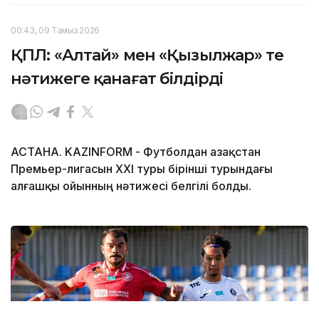
00:43, 09 Тамыз 2026
ҚПЛ: «Алтай» мен «Қызылжар» тең
нәтижеге қанағат білдірді
АСТАНА. KAZINFORM - Футболдан Қазақстан
Премьер-лигасын ХХІ туры бірінші турындағы
алғашқы ойынның нәтижесі белгілі болды.