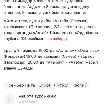
қалған ойындар 8 және 9 тамыз күндеріне
белгіленген. Алдымен 8 тамызда үш кездесу
өткізілсе, 9 тамызға үш ойын жоспарланған.
Айта кетсек, бұған дейін «Алтай» (Өскемен) -
«Қызылжар» (Петропавл) 2:2 есебімен тең түссе,
талдықорғандық «Алтай» Шымкенттің «Ордабасы»
клубына 0:4 есебімен
есе жіберді.
Ертең, 9 тамызда 18:00-де «Астана» - «Оқжетпес»
(Көкшетау),19:00-де «Елімай» (Семей) - «Ертіс»
(Павлодар), 20:00-де «Атырау» - «Ақтөбе» жасыл
алаңға шығады.
Премьер Лига
Спорт
Футбол
Каспий
Ақбота Тұрсынбек
Авторлар