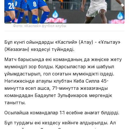
Фото: «Каспий» футбол клубы
Бұл күнгі ойындарды «Каспий» (Ақтау) - «Ұлытау»
(Жезқазған) кездесуі түйіндеді.
Матч барысында екі команданың да жеңіске жету
мүмкіндігі зор болды. Қарсыластар жиі шабуыл
ұйымдастырып, гол соғатын мүмкіндікті іздеді.
Нәтижесінде ақтаулық клубтан Кеба Силла 45-
минутта есеп ашса, 71-минутта жезқазғандық
командадан Бақдәулет Зульфикаров мергендік
танытты.
Осылайша командалар 1:1 есебіне қанағат білдірді.
Бұл турдағы екі кездесу кейінге қалдырылды. Ал