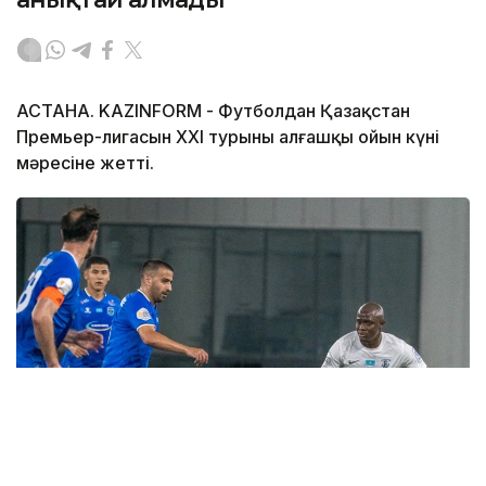
АСТАНА. KAZINFORM - Футболдан Қазақстан
Премьер-лигасын ХХІ турының алғашқы ойын күні
мәресіне жетті.