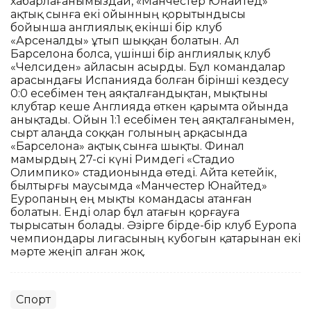
хабарлағанымыздай, «Манчестер Юнайтед»
ақтық сынға екі ойынның қорытындысы
бойынша англиялық екінші бір клуб
«Арсеналды» ұтып шыққан болатын. Ал
Барселона болса, үшінші бір англиялық клуб
«Челсиден» айласын асырды. Бұл командалар
арасындағы Испанияда болған бірінші кездесу
0:0 есебімен тең аяқталғандықтан, мықтыны
клубтар кеше Англияда өткен қарымта ойында
анықтады. Ойын 1:1 есебімен тең аяқталғанымен,
сырт алаңда соққан голының арқасында
«Барселона» ақтық сынға шықты. Финал
мамырдың 27-сі күні Римдегі «Стадио
Олимпико» стадионында өтеді. Айта кетейік,
былтырғы маусымда «Манчестер Юнайтед»
Еуропаның ең мықты командасы атанған
болатын. Енді олар бұл атағын қорғауға
тырысатын болады. Әзірге бірде-бір клуб Еуропа
чемпиондары лигасының кубогын қатарынан екі
мәрте жеңіп алған жоқ.
Спорт