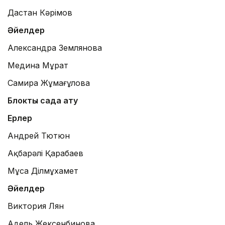
Дастан Кәрімов
Әйелдер
Александра Землянова
Медина Мұрат
Самира Жұмағұлова
Блоктық садақ ату
Ерлер
Андрей Тютюн
Ақбарәлі Қарабаев
Мұса Ділмұхамет
Әйелдер
Виктория Лян
Адель Жексенбинова