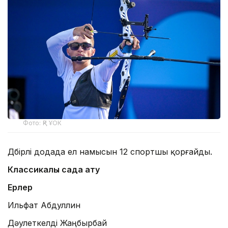
Фото: ҚР ҰОК
Дүбірлі додада ел намысын 12 спортшы қорғайды.
Классикалық садақ ату
Ерлер
Ильфат Абдуллин
Дәулеткелді Жаңбырбай