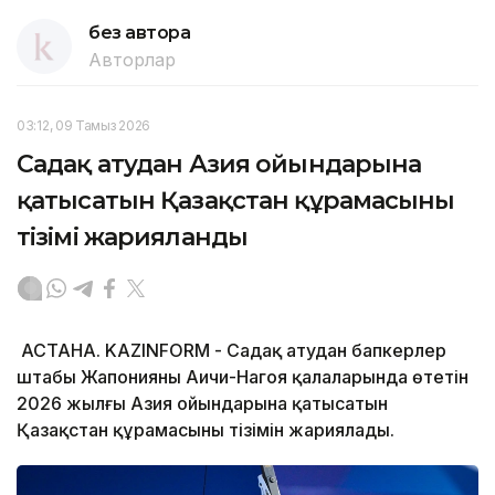
без автора
Авторлар
03:12, 09 Тамыз 2026
Садақ атудан Азия ойындарына
қатысатын Қазақстан құрамасының
тізімі жарияланды
АСТАНА. KAZINFORM - Садақ атудан бапкерлер
штабы Жапонияның Аичи-Нагоя қалаларында өтетін
2026 жылғы Азия ойындарына қатысатын
Қазақстан құрамасының тізімін жариялады.