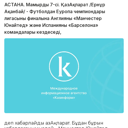
АСТАНА. Мамырдың 7-сі. ҚазАқпарат /Ернұр
Ақанбай/ - Футболдан Еуропа чемпиондары
лигасының финалына Англияның «Манчестер
Юнайтед» және Испанияның «Барселона»
командалары кездеседі,
деп хабарлайды ҚазАқпарат. Бұдан бұрын