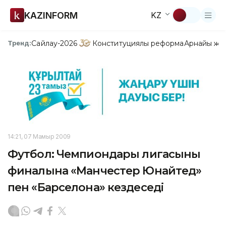
KAZINFORM
KZ
Сайлау-2026
Конституциялық реформа
Арнайы жо
Тренд:
14:21, 07 Мамыр 2009
Футбол: Чемпиондары лигасының
финалына «Манчестер Юнайтед»
пен «Барселона» кездеседі