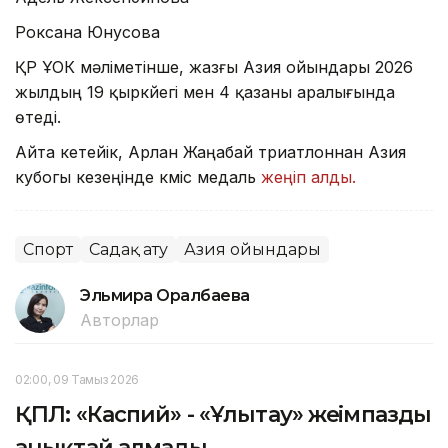
Роксана Юнусова
ҚР ҰОК мәліметінше, жазғы Азия ойындары 2026
жылдың 19 қыркүйегі мен 4 қазаны аралығында
өтеді.
Айта кетейік, Арлан Жаңабай триатлоннан Азия
кубогы кезеңінде күміс медаль
жеңіп алды.
Спорт
Садақ ату
Азия ойындары
Эльмира Оралбаева
Авторлар
02:00, 09 Тамыз 2026
ҚПЛ: «Каспий» - «Ұлытау» жеңімпазды
анықтай алмады