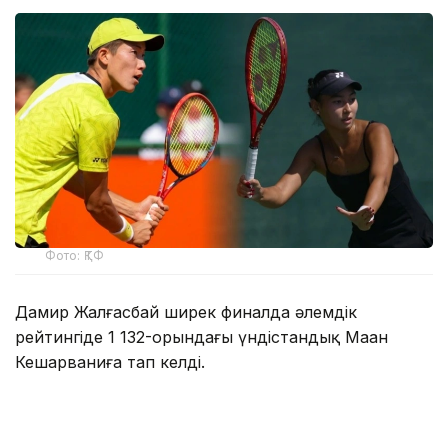
Фото: ҚТФ
Дамир Жалғасбай ширек финалда әлемдік
рейтингіде 1 132-орындағы үндістандық Маан
Кешарваниға тап келді.
Үндістандық теннисші осы жарыстың алғашқы
айналымында тағы бір қазақстандық Әмір
Омархановты 4:6, 6:3, 6:4 есебімен жеңіп кеткен