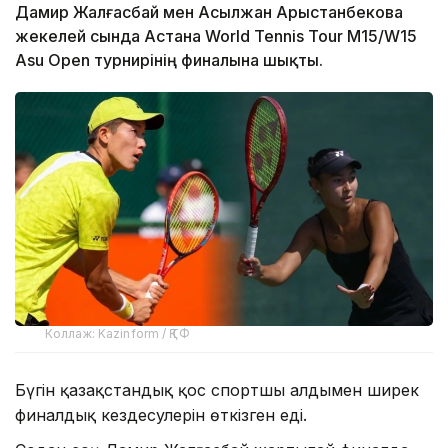
Дамир Жалғасбай мен Асылжан Арыстанбекова
жекелей сында Астана World Tennis Tour M15/W15
Asu Open турнирінің финалына шықты.
Коллаж: Kazinform / ҚТФ
Бүгін қазақстандық қос спортшы алдымен ширек
финалдық кездесулерін өткізген еді.