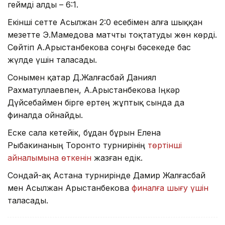
геймді алды – 6:1.
Екінші сетте Асылжан 2:0 есебімен алға шыққан
мезетте Э.Мамедова матчты тоқтатуды жөн көрді.
Сөйтіп А.Арыстанбекова соңғы бәсекеде бас
жүлде үшін таласады.
Сонымен қатар Д.Жалғасбай Даниял
Рахматуллаевпен, А.Арыстанбекова Іңкәр
Дүйсебаймен бірге ертең жұптық сында да
финалда ойнайды.
Еске сала кетейік, бұдан бұрын Елена
Рыбакинаның Торонто турнирінің
төртінші
айналымына өткенін
жазған едік.
Сондай-ақ Астана турнирінде Дамир Жалғасбай
мен Асылжан Арыстанбекова
финалға шығу үшін
таласады.