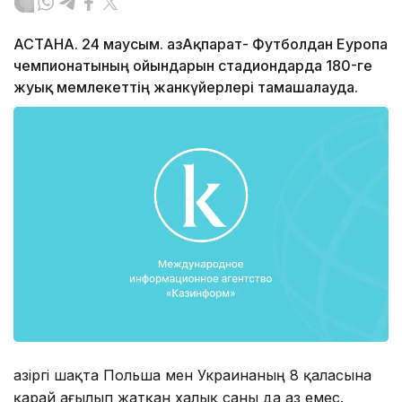
АСТАНА. 24 маусым. ҚазАқпарат- Футболдан Еуропа
чемпионатының ойындарын стадиондарда 180-ге
жуық мемлекеттің жанкүйерлері тамашалауда.
Қазіргі шақта Польша мен Украинаның 8 қаласына
қарай ағылып жатқан халық саны да аз емес.