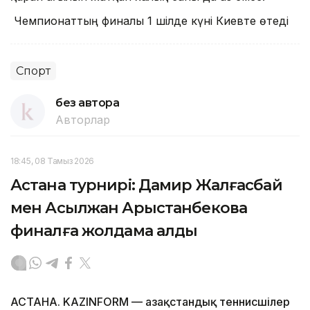
Чемпионаттың финалы 1 шілде күні Киевте өтеді
Спорт
без автора
Авторлар
18:45, 08 Тамыз 2026
Астана турнирі: Дамир Жалғасбай
мен Асылжан Арыстанбекова
финалға жолдама алды
АСТАНА. KAZINFORM — Қазақстандық теннисшілер