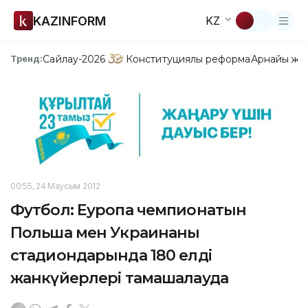
KAZINFORM
KZ
Сайлау-2026
Конституциялық реформа
Арнайы жо
Тренд:
00:55, 24 Маусым 2012
Футбол: Еуропа чемпионатын
Польша мен Украинаның
стадиондарында 180 елдің
жанкүйерлері тамашалауда