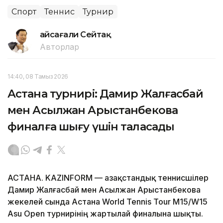
Спорт
Теннис
Турнир
Ғайсағали Сейтақ
Авторлар
14:40, 08 Тамыз 2026
Астана турнирі: Дамир Жалғасбай
мен Асылжан Арыстанбекова
финалға шығу үшін таласады
АСТАНА. KAZINFORM — Қазақстандық теннисшілер
Дамир Жалғасбай мен Асылжан Арыстанбекова
жекелей сында Астана World Tennis Tour M15/W15
Asu Open турнирінің жартылай финалына шықты.