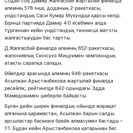
Содан соң Дамир Жалғасбай жартылай финалда
әлемнің 578-інші, доданың 2-ракеткасы,
үндістандық Саси Кумар Мукундқа қарсы келді.
Бірінші партияда Дамир 4:0 есебімен алда
тұрғаннан кейін үндістандық теннисші матчты
жалғастырудан бас тартты.
Д.Жалғасбай финалда әлемнің 652-ракеткасы,
жапониялық Сюнсукэ Мицуимен чемпиондық
атақты сарапқа салады.
Әйелдер арасында әлемнің 946-ракеткасы
Асылжан Арыстанбекова жартылай финалда
ресейлік, рейтингіде 842-орындағы Эдда
Мамедовамен шеберлік байқасты.
Бұған дейін ширек финалдық ойында жарақат
алғанына қарамастан, Асылжан барын салды.
Қарсыластар бәсекені брейк алмасумен бастады –
1:1. Бұдан кейін Арыстанбекова қатарынан бес