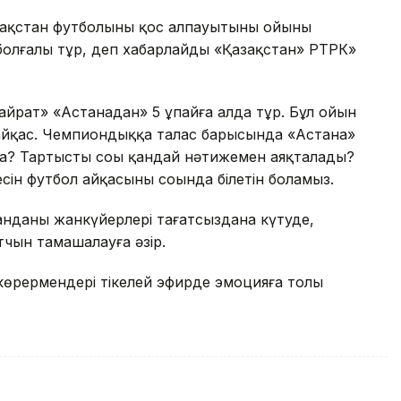
зақстан футболының қос алпауытының ойыны
 болғалы тұр, деп хабарлайды «Қазақстан» РТРК»
Қайрат» «Астанадан» 5 ұпайға алда тұр. Бұл ойын
 айқас. Чемпиондыққа талас барысында «Астана»
а? Тартыстың соңы қандай нәтижемен аяқталады?
сін футбол айқасының соңында білетін боламыз.
нданың жанкүйерлері тағатсыздана күтуде,
чын тамашалауға әзір.
көрермендері тікелей эфирде эмоцияға толы