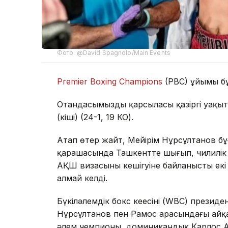
Фото: @David Spagnolo/Main Events
Premier Boxing Champions
(PBC) ұйымы бұ
Отандасымыздың қарсыласы қазіргі уақыт
(кіші) (24-1, 19 КО).
Атап өтер жайт, Мейірім Нұрсұлтанов бұ
қарашасында Ташкентте шығып, чилилік 
АҚШ визасының кешігуіне байланысты ек
алмай келді.
Бүкіләлемдік бокс кеңесінің (WBC) презид
Нұрсұлтанов пен Рамос арасындағы айқа
әлем чемпионы, доминикандық Карлос Ад