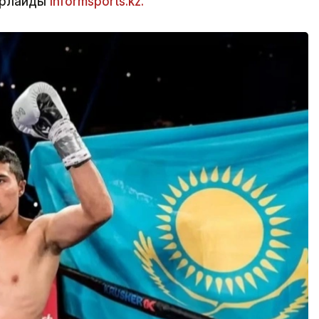
арлайды
informsports.kz.