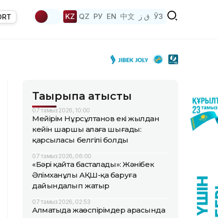
KZ
QZ
РУ
EN
中文
ق ز
ЎЗ
ORT
Тақырыпқа қатысты
07 тамыз 2026, 10:00
Мейірім Нұрсұлтанов екі жылдан
кейін шаршы алаңға шығады:
қарсыласы белгілі болды
07 тамыз 2026, 06:00
«Бәрі қайта басталады»: Жәнібек
Әлімханұлы АҚШ-қа баруға
дайындалып жатыр
07 тамыз 2026, 02:53
Алматыда жаөспірімдер арасында