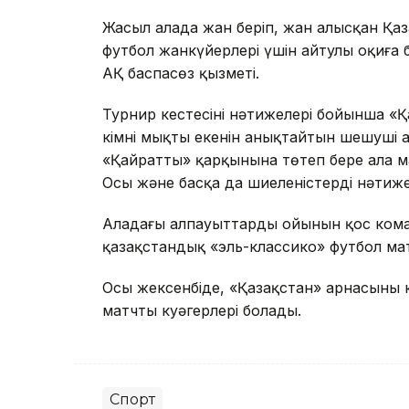
Жасыл алаңда жан беріп, жан алысқан Қа
футбол жанкүйерлері үшін айтулы оқиға
АҚ баспасөз қызметі.
Турнир кестесінің нәтижелері бойынша «
кімнің мықты екенін анықтайтын шешуші
«Қайраттың» қарқынына төтеп бере ала м
Осы және басқа да шиеленістердің нәтиже
Алаңдағы алпауыттардың ойынын қос кома
қазақстандық «эль-классико» футбол мат
Осы жексенбіде, «Қазақстан» арнасының 
матчтың куәгерлері болады.
Спорт