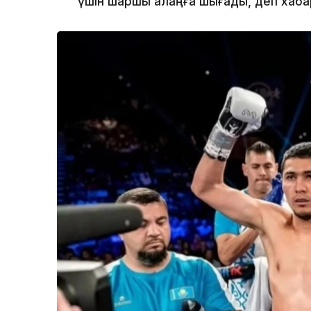
үшін шаршы алаңға шығады, деп хаб