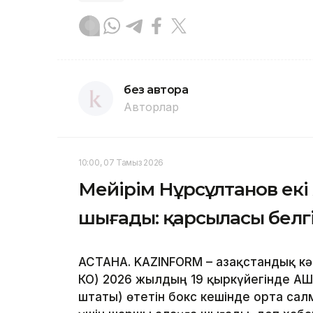
без автора
Авторлар
10:00, 07 Тамыз 2026
Мейірім Нұрсұлтанов ек
шығады: қарсыласы белг
АСТАНА. KAZINFORM – Қазақстандық кә
КО) 2026 жылдың 19 қыркүйегінде АҚ
штаты) өтетін бокс кешінде орта са