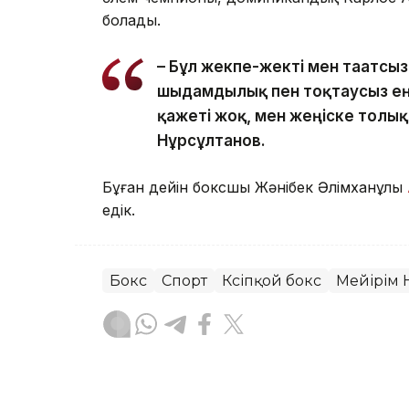
болады.
– Бұл жекпе-жекті мен тағатсыз
шыдамдылық пен тоқтаусыз ең
қажеті жоқ, мен жеңіске толық
Нұрсұлтанов.
Бұған дейін боксшы Жәнібек Әлімханұлы
едік.
Бокс
Спорт
Кәсіпқой бокс
Мейірім 
Эльмира Оралбаева