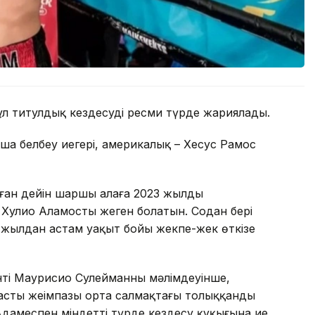
л титулдық кездесуді ресми түрде жариялады.
ша белбеу иегері, америкалық – Хесус Рамос
ған дейін шаршы алаңға 2023 жылдың
Хулио Аламосты жеңген болатын. Содан бері
і жылдан астам уақыт бойы жекпе-жек өткізе
енті Маурисио Сулейманның мәлімдеуінше,
стың жеңімпазы орта салмақтағы толыққанды
амеспен міндетті түрде кездесу құқығына ие