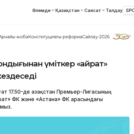
Әлемде
Қазақстан
Саясат
Талдау
SP
Арнайы жоба
Конституциялық реформа
Сайлау-2026
ондығынан үміткер «Қайрат»
кездеседі
сағат 17.50-де Қазақстан Премьер-Лигасының
рат» ФК және «Астана» ФК арасындағы
амыз.