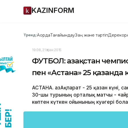
KAZINFORM
Ақорда
Тағайындау
Заң және тәртіп
Дерекқор
Тренд:
19:08, 21 Қазан 2015
ФУТБОЛ: Қазақстан чемпи
пен «Астана» 25 қазанда 
АСТАНА. ҚазАқпарат - 25 қазан күні, 
30-шы турының орталық матчы - «Қай
көптен күткен ойынының куәгері бол