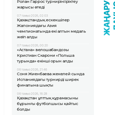
Ролан Гаррос турнирінің іріктеу
жарысы өтеді
07 тамыз 2026, 02:03
Қазақстандық ескекшілер
Жапониядағы Азия
чемпионатында екі алтын медаль
жеңіп алды
07 тамыз 2026, 00:20
«Астана» велошабандозы
Кристиан Скарони «Польша
турында» екінші орын алды
06 тамыз 2026, 21:46
Соня Жиенбаева жекелей сында
Испаниядағы турнирдің ширек
финалына шықты
06 тамыз 2026, 16:28
Қазақстан ұлттық құрамасының
бұрынғы футболшысы қайтыс
болды