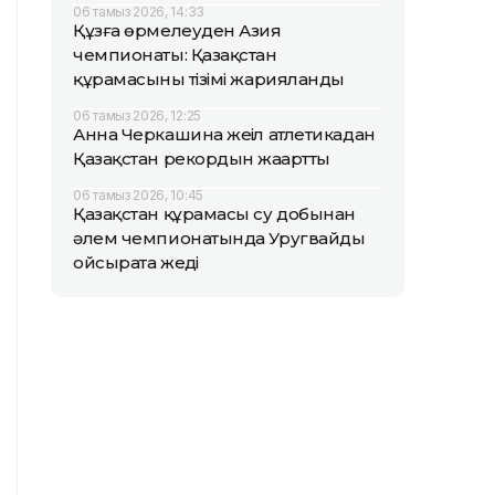
06 тамыз 2026, 14:33
Құзға өрмелеуден Азия
чемпионаты: Қазақстан
құрамасының тізімі жарияланды
06 тамыз 2026, 12:25
Анна Черкашина жеңіл атлетикадан
Қазақстан рекордын жаңартты
06 тамыз 2026, 10:45
Қазақстан құрамасы су добынан
әлем чемпионатында Уругвайды
ойсырата жеңді