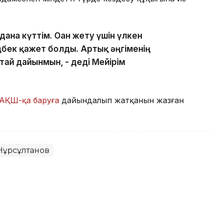
дана күттім. Оған жету үшін үлкен
бек қажет болды. Артық әңгіменің
тай дайынмын, - деді Мейірім
АҚШ-қа баруға
дайындалып жатқанын жазған
Нұрсұлтанов