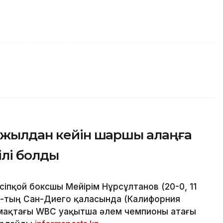
і жылдан кейін шаршы алаңға
ілі болды
сіпқой боксшы Мейірім Нұрсұлтанов (20-0, 11
Ш-тың Сан-Диего қаласында (Калифорния
лмақтағы WBC уақытша әлем чемпионы атағы