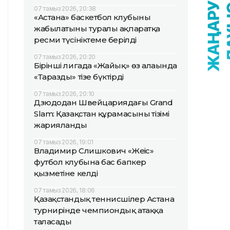
07 тамыз 2026, 20:38
«Астана» баскетбол клубының
жабылатыны туралы ақпаратқа
ресми түсініктеме берілді
07 тамыз 2026, 20:20
Бірінші лигада «Жайық» өз алаңында
«Таразды» тізе бүктірді
07 тамыз 2026, 20:10
Дзюдодан Швейцариядағы Grand
Slam: Қазақстан құрамасының тізімі
жарияланды
07 тамыз 2026, 19:01
Владимир Слишкович «Жеңіс»
футбол клубына бас бапкер
қызметіне келді
07 тамыз 2026, 18:06
Қазақстандық теннисшілер Астана
турнирінде чемпиондық атаққа
таласады