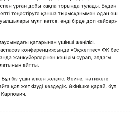
пен ұрған добы қақпа торында тулады. Бұдан
есепті теңестіруге қанша тырысқанымен одан еш
ылшылары мүлт кетсе, енді бірде доп «Қайсар»
усымдағы қатарынан үшінші жеңілісі.
баспасөз конференциясында «Оқжетпес» ФК бас
да жанкүйерлерінен кешірім сұрап, алдағы
алатынын айтты.
Бұл біз үшін үлкен жеңіліс. Әрине, нәтижеге
йға қол жеткізуді көздедік. Өкінішке қарай, бұл
 Карпович.