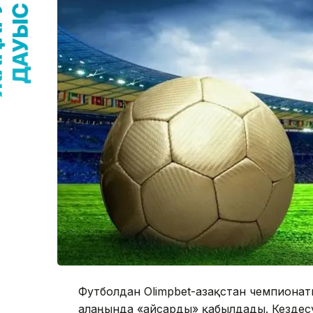
Футболдан Olimpbet-Қазақстан чемпиона
алаңында «Қайсарды» қабылдады. Кезде