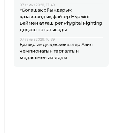
07 тамыз 2026, 17:40
«Болашақ ойындары»:
қазақстандық файтер Нұржігіт
Баймен алғаш рет Phygital Fighting
додасына қатысады
07 тамыз 2026, 16:39
Қазақстандық ескекшілер Азия
чемпионатын төрт алтын
медальмен аяқтады