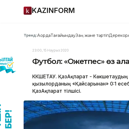
KAZINFORM
Ақорда
Тағайындау
Заң және тәртіп
Дерекқор
Тренд:
23:00, 15 Наурыз 2020
Футбол: «Оқжетпес» өз а
КӨКШЕТАУ. ҚазАқпарат - Көкшетаудың
қызылорданың «Қайсарынан» 0:1 есе
ҚазАқпарат тілшісі.