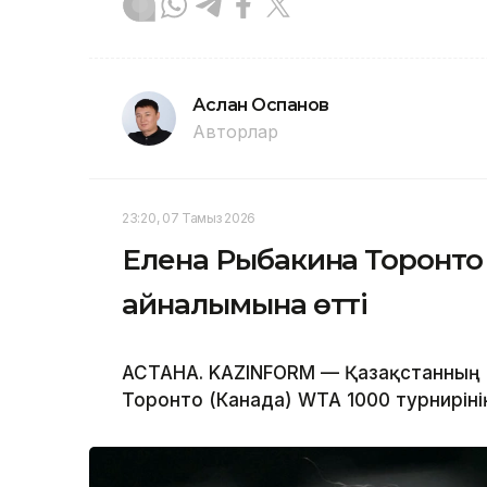
Аслан Оспанов
Авторлар
23:20, 07 Тамыз 2026
Елена Рыбакина Торонто 
айналымына өтті
АСТАНА. KAZINFORM — Қазақстанның б
Торонто (Канада) WTA 1000 турнирін