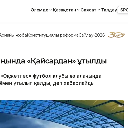
Әлемде
Қазақстан
Саясат
Талдау
SP
Арнайы жоба
Конституциялық реформа
Сайлау-2026
лаңында «Қайсардан» ұтылды
 «Оқжетпес» футбол клубы өз алаңында
бімен ұтылып қалды, деп хабарлайды