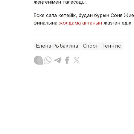
жеңгенімен таласады.
Еске сала кетейік, бұдан бұрын Соня 
финалына
жолдама алғанын
жазған едік.
Елена Рыбакина
Спорт
Теннис
Ғайсағали Сейтақ
Авторлар
20:57, 07 Тамыз 2026
Соня Жиенбаева Испани