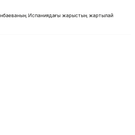
Жиенбаеваның Испаниядағы жарыстың жартылай
ядағы жарыстың жартылай