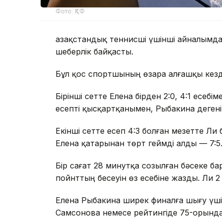
Фото: ҚТФ
Қазақстандық теннисші үшінші айналымд
шеберлік байқасты.
Бұл қос спортшының өзара алғашқы кезде
Бірінші сетте Елена бірден 2:0, 4:1 есебі
есепті қысқартқанымен, Рыбакина дегенін
Екінші сетте есеп 4:3 болған мезетте Ли 
Елена қатарынан төрт геймді алды — 7:5
Бір сағат 28 минутқа созылған бәсеке ба
пойнттың бесеуін өз есебіне жазды. Ли 2
Елена Рыбакина ширек финалға шығу үші
Самсонова немесе рейтингіде 75-орынд