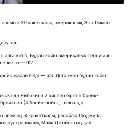
а әлемнің 31-ракеткасы, америкалық Энн Лимен
суі еді.
мен алға кетті. Бұдан кейін америкалық теннисші
е жетті — 6:2.
брейк жасай білді — 5:3. Дегенмен бұдан кейін
.
рысында Рыбакина 2 эйспен бірге 6 брейк-
 брейкпен (4 брейк-пойнт) шектелді.
н әлемнің 55-ракеткасы, ресейлік Людмила
ағы аустралиялық Майя Джойнттың қай