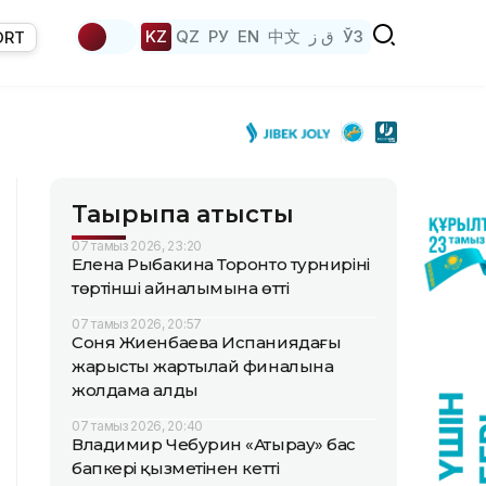
KZ
QZ
РУ
EN
中文
ق ز
ЎЗ
ORT
Тақырыпқа қатысты
07 тамыз 2026, 23:20
Елена Рыбакина Торонто турнирінің
төртінші айналымына өтті
07 тамыз 2026, 20:57
Соня Жиенбаева Испаниядағы
жарыстың жартылай финалына
жолдама алды
07 тамыз 2026, 20:40
Владимир Чебурин «Атырау» бас
бапкері қызметінен кетті