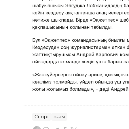
шабуылшысы Элгуджа Лобжанидзедің бас
кейін кездесу аяқталғанша алаң иелері 
нәтиже шықпады. Бірде «Оқжетпес» шабу
қақпашысының қолынан табылды.
Бұл «Оқжетпес» командасының биылғы ма
Кездесуден соң журналистермен өткен 
жаттықтырушысы Андрей Карпович коман
ойындарда команда жеңіс үшін барын с
«Жанкүйерлерсіз ойнау әрине, қызықсыз. 
көңіліміз толмайды, үйдегі ойында үш ұпа
жолы жолымыз болмады», - деді Андрей
Спорт
Қоғам