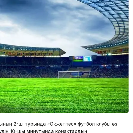
тының 2-ші турында «Оқжетпес» футбол клубы өз
судің 10-шы минутында қонақтардың