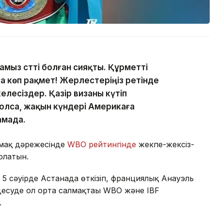
амыз сәтті болған сияқты. Құрметті
 көп рақмет! Жерлестеріңіз ретінде
елесіздер. Қазір визаны күтіп
болса, жақын күндері Америкаға
амада.
лмақ дәрежесінде
WBO рейтингінде
жекпе-жексіз-
болатын.
 5 сәуірде Астанада өткізіп, франциялық Анауэль
десуде ол орта салмақтағы WBO және IBF
.