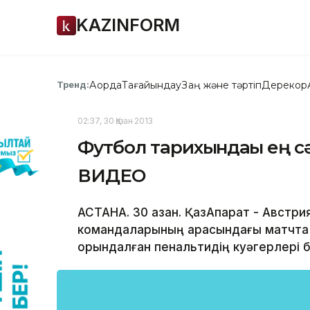
KAZINFORM
Ақорда
Тағайындау
Заң және тәртіп
Дерекқор
Тренд:
02:37, 30 Қазан 2013
Футбол тарихындағы ең сә
ВИДЕО
АСТАНА. 30 қазан. ҚазАқпарат - Авст
командаларының арасындағы матчта 
орындалған пенальтидің куәгерлері 