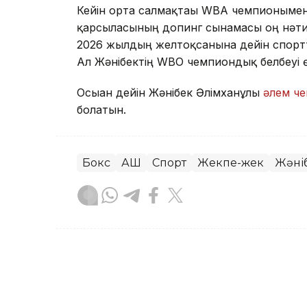
Кейін орта салмақтағы WBA чемпионымен 
қарсыласының допинг сынамасы оң нәтиж
2026 жылдың желтоқсанына дейін спортт
Ал Жәнібектің WBO чемпиондық белбеуі ө
Осыған дейін Жәнібек Әлімханұлы
әлем ч
болатын.
Бокс
АҚШ
Спорт
Жекпе-жек
Жәні
Динара Маханова
Авторлар