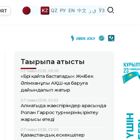
KZ
QZ
РУ
EN
中文
ق ز
ЎЗ
ORT
Тақырыпқа қатысты
07 тамыз 2026, 06:00
«Бәрі қайта басталады»: Жәнібек
Әлімханұлы АҚШ-қа баруға
дайындалып жатыр
07 тамыз 2026, 02:53
Алматыда жаөспірімдер арасында
Ролан Гаррос турнирінің іріктеу
жарысы өтеді
07 тамыз 2026, 02:03
Қазақстандық ескекшілер