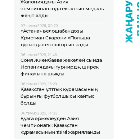
Жапониядағы Азия
чемпионатында екі алтын медаль
жеңіп алды
07 тамыз 2026, 00:20
«Астана» велошабандозы
Кристиан Скарони «Польша
турында» екінші орын алды
06 тамыз 2026, 21:46
Соня Жиенбаева жекелей сында
Испаниядағы турнирдің ширек
финалына шықты
06 тамыз 2026, 16:28
Қазақстан ұлттық құрамасының
бұрынғы футболшысы қайтыс
болды
06 тамыз 2026, 14:33
Құзға өрмелеуден Азия
чемпионаты: Қазақстан
құрамасының тізімі жарияланды