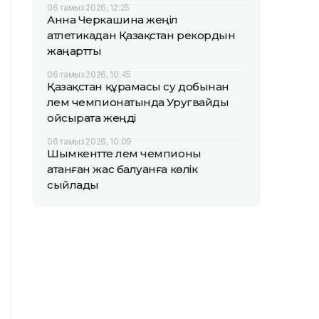
06 тамыз 2026, 12:25
Анна Черкашина жеңіл
атлетикадан Қазақстан рекордын
жаңартты
06 тамыз 2026, 10:45
Қазақстан құрамасы су добынан
әлем чемпионатында Уругвайды
ойсырата жеңді
06 тамыз 2026, 10:09
Шымкентте әлем чемпионы
атанған жас балуанға көлік
сыйлады