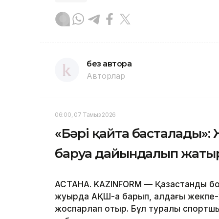
без автора
Авторлар
06:00, 07 Тамыз 2026
«Бәрі қайта басталады»:
баруға дайындалып жаты
АСТАНА. KAZINFORM — Қазақстандық б
жуырда АҚШ-қа барып, алдағы жекпе
жоспарлап отыр. Бұл туралы спорт